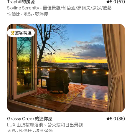
Traphill的房源
從 67 則評
5.0 (67)
Skyline Serenity - 最佳景觀/葡萄酒/高爾夫/遠足/放鬆
性價比
·
地點
·
乾淨度
旅客精選
旅客精選榜首
Grassy Creek的迷你屋
從 36 則評
5.0 (36)
LUX 山頂按摩浴池、營火爐和日出景觀
地點
·
性價比
·
按摩浴池