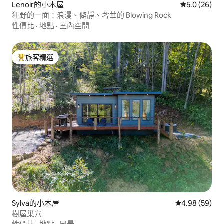
Lenoir的小木屋
從 26 則評
5.0 (26)
狂野的一面：浪漫、僻靜、奢華的 Blowing Rock
性價比
·
地點
·
室內空間
旅客精選
旅客精選榜首
Sylva的小木屋
從 59 則評價
4.98 (59)
樹屋巢穴