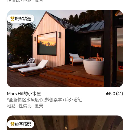
性價比
·
地點
·
風景
旅客精選
旅客精選榜首
Mars Hill的小木屋
從 41 則評
5.0 (41)
*全新情侶水療度假勝地|桑拿+戶外浴缸
地點
·
性價比
·
風景
旅客精選
旅客精選榜首