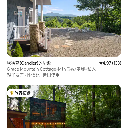
坎德勒(Candler)的房源
從 133 則評價
4.97 (133)
Grace Mountain Cottage-Mtn景觀/寧靜+私人
親子友善
·
性價比
·
進出使用
旅客精選
旅客精選榜首