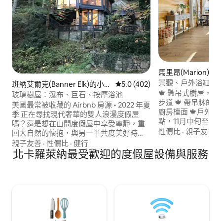
馬里昂(Marion)的
景觀、戶外浴缸、徒
班納艾爾克(Banner Elk)的小木
從 402 則評價中獲得 5.0 的平
5.0 (402)
維爾
🍁 懸吊式樹屋，景
屋
玻璃樹屋：瀑布、巨石、按摩浴池
步道 🍁 帶吊牀的火坑
美國最常被收藏的 Airbnb 房源 • 2022 年夏
廚房檯面 🍁戶外浴缸🛁 -由於溫度低於冰
季 正在尋找現代奢華的雙人浪漫度假屋
點，11月中旬至3月將關閉。 
嗎？還是想在山間度假屋中享受寧靜，重
到達北卡羅來納州舊堡
性價比
·
親子友善
·
回大自然的懷抱，與另一半共度美好時
(Marion) 距離黑山(B
光？在 Glass Treehouse 放慢腳步，好好
親子友善
·
性價比
·
健行
分鐘 距阿什維爾市中
放鬆。享受瀑布交織的林地度假，有巨大
北卡羅萊納最受歡迎的度假屋設備與服務
公園大道（ Blue Rid
的石頭。距離餐廳、品酒、釀酒廠、購
📍 45分鐘即可抵
物、藝術畫廊、徒步旅行、滑雪、泛舟等
東的最高峯）
地點僅幾分鐘路程。位於布恩
（Boone）、布洛溫羅克（Blowing
Rock）、班納艾克（Banner Elk）、祖父
山（Grandfather Mt）、糖山（Sugar
Mt）之間。