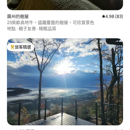
廣州的樹屋
從 83 則評價
4.98 (83)
23英畝高地牛，遠離塵囂的樹屋，可欣賞景色
地點
·
親子友善
·
睡眠品質
旅客精選
旅客精選榜首