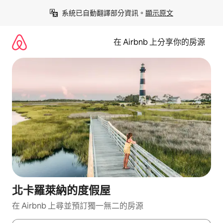
略
系統已自動翻譯部分資訊。
顯示原文
過
以
前
在 Airbnb 上分享你的房源
往
內
容
北卡羅萊納的度假屋
在 Airbnb 上尋並預訂獨一無二的房源