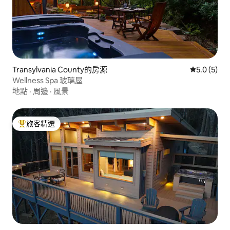
Transylvania County的房源
從 5 則評價
5.0 (5)
Wellness Spa 玻璃屋
地點
·
周邊
·
風景
旅客精選
旅客精選榜首