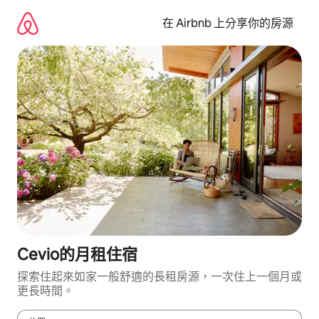
略
過
在 Airbnb 上分享你的房源
以
前
往
內
容
Cevio的月租住宿
探索住起來如家一般舒適的長租房源，一次住上一個月或
更長時間。