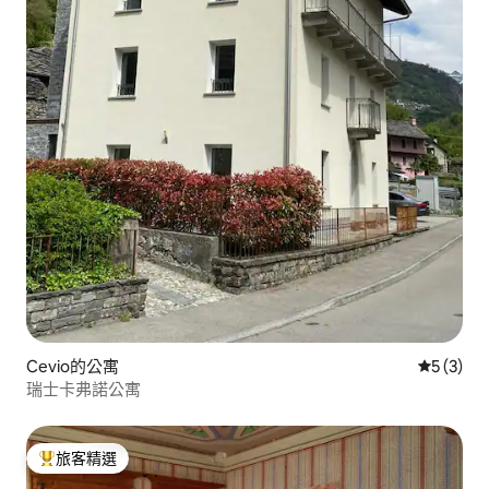
Cevio的公寓
從 3 則
5 (3)
瑞士卡弗諾公寓
旅客精選
旅客精選榜首