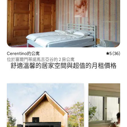
Cerentino的公寓
從 36 則
5 (36)
位於塞爾門蒂諾馬吉亞谷的 2 房公寓
舒適溫馨的居家空間與超值的月租價格