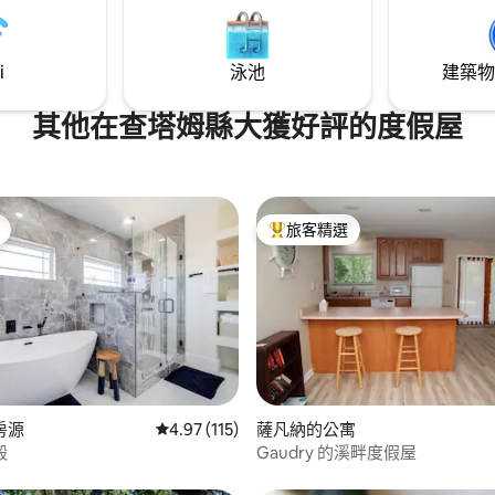
i
泳池
建築物
其他在查塔姆縣大獲好評的度假屋
旅客精選
旅客精選榜首
96 的平均評分（滿分 5 分）
房源
從 115 則評價中獲得 4.97 的平均評分（滿分 5
4.97 (115)
薩凡納的公寓
殿
Gaudry 的溪畔度假屋