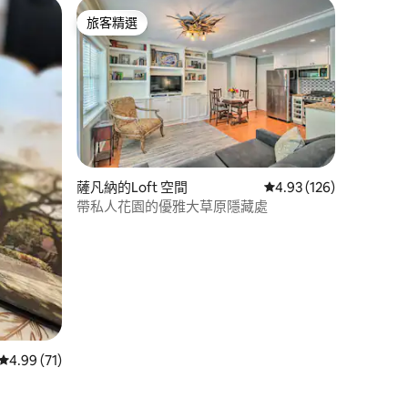
旅客精選
旅客精選
薩凡納的Loft 空間
從 126 則評價中獲得 4
4.93 (126)
帶私人花園的優雅大草原隱藏處
 分）
從 71 則評價中獲得 4.99 的平均評分（滿分 5 分）
4.99 (71)