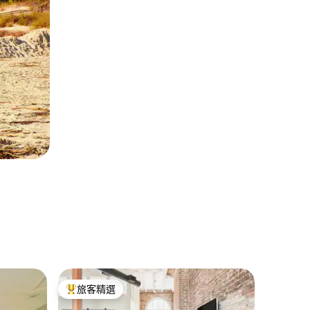
薩凡納的
旅客精選
旅客
旅客精選榜首
旅客精
南邊聖地