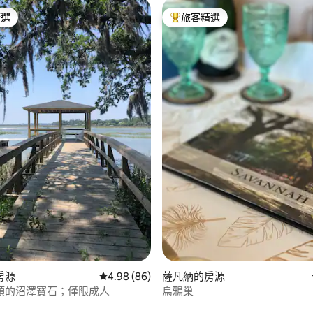
精選
旅客精選
榜首
旅客精選榜首
98 的平均評分（滿分 5 分）
房源
從 86 則評價中獲得 4.98 的平均評分（滿分 5
4.98 (86)
薩凡納的房源
頭的沼澤寶石；僅限成人
烏鴉巢