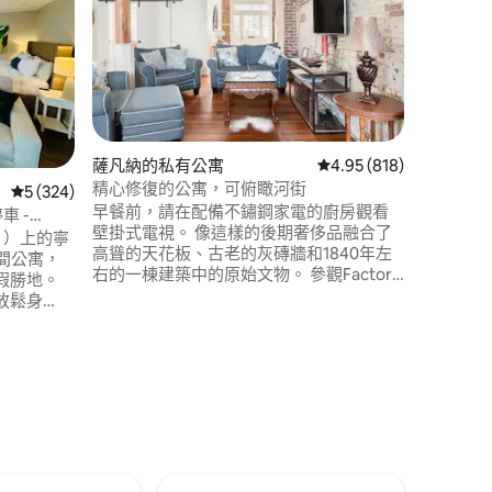
這個遠離
安靜的空
坐落在梅耶
的一條安
理位置方
Truman
前往薩凡納
）和斯基達
 分）
薩凡納的私有公寓
從 818 則評價中獲得 4
4.95 (818)
家雜貨店
精心修復的公寓，可俯瞰河街
從 324 則評價中獲得 5 的平均評分（滿分 5 分）
5 (324)
早餐前，請在配備不鏽鋼家電的廚房觀看
車 -
壁掛式電視。 像這樣的後期奢侈品融合了
nd ）上的寧
高聳的天花板、古老的灰磚牆和1840年左
單間公寓，
右的一棟建築中的原始文物。 參觀Factor's
假勝地。
Walk ，在這個市中心歷史悠久的區域，進
放鬆身
一步了解這裡和其他舊時城市地標。 沿著
具、高速
雄偉的薩凡納河（ Savannah River ）慢
作空間、設
跑，沿著河街（ River Street ）漫步，前往
配有超大
咖啡館和餐廳。 SVR-01588
空間和用
人街邊停