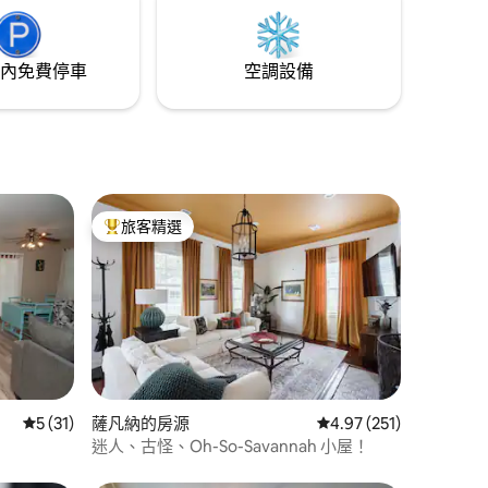
內免費停車
空調設備
旅客精選
旅客精選榜首
 分）
從 31 則評價中獲得 5 的平均評分（滿分 5 分）
5 (31)
薩凡納的房源
從 251 則評價中獲得 4
4.97 (251)
迷人、古怪、Oh-So-Savannah 小屋！