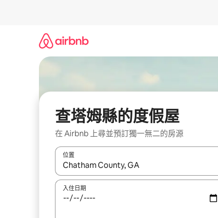
略
過
以
前
往
內
容
查塔姆縣的度假屋
在 Airbnb 上尋並預訂獨一無二的房源
位置
如有搜尋結果，瀏覽內容時請使用上下箭頭，或輕
入住日期