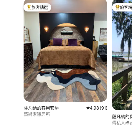
旅客精選
旅客
旅客精選榜首
旅客精選
薩凡納的客用套房
從 91 則評價中獲得 4.
4.98 (91)
藝術家隱居所
薩凡納的
帶私人碼