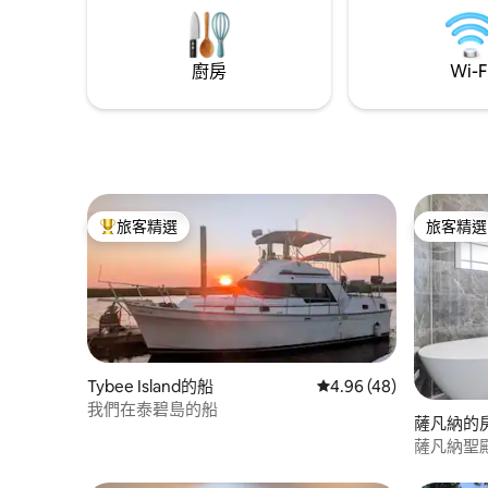
得真實。 輕點心型圖示、查看我的房東個
人資料或預訂。
廚房
Wi-F
旅客精選
旅客精選
旅客精選榜首
旅客精選
Tybee Island的船
從 48 則評價中獲得 4.
4.96 (48)
我們在泰碧島的船
薩凡納的
薩凡納聖