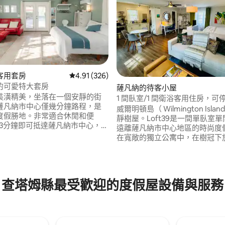
客用套房
從 326 則評價中獲得 4.91 的平均評分（滿分 5
4.91 (326)
的可愛特大套房
薩凡納的待客小屋
裝潢精美，坐落在一個安靜的街
1 間臥室/1 間衛浴客用住房，可停
薩凡納市中心僅幾分鐘路程，是
loft39
威爾明頓島（ Wilmington Isla
度假勝地。非常適合休閒和便
靜樹屋。Loft39是一間單臥室
97 的平均評分（滿分 5 分）
13分鐘即可抵達薩凡納市中心，開
遠離薩凡納市中心地區的時尚度
即可抵達紀念醫院，開車7分鐘即
在寬敞的獨立公寓中，在樹冠下
rmsloe歷史遺址。步行3分鐘即
心，配有加大雙人床上的豪華寢
en 's Retreat ，步行3分鐘即可
Wi-Fi、2 台智慧電視、專屬工
門線性公園步道，開車8分鐘即可
備齊全且配有吧台設施的廚房、
湖公園。街對面有遊樂場。這是
淋浴間的全瓷磚衛浴、獨立起居
查塔姆縣最受歡迎的度假屋設備與服務
的家庭住宿，非常適合週末放鬆
餐空間，以及海灘用品！ 包含私
車位。 執照號碼OTC-023656