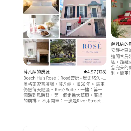
薩凡納的
安靜社區
這間客房
區，距離
您完美的
薩凡納的房源
從 128 則評價中獲得 4.
4.97 (128)
利。開車
Bosch Huis Rosé：Rosé套房 • 歷史悠久 •
車5分鐘
停車場
奧格爾索普廣場，薩凡納，1856 年。 馬車
可抵達Wo
仍然每天經過。 Rosé Suite，一樓：第一
可抵達Coh
個聽到馬蹄聲，第一個走進大草原，廣場
抵達杜魯
的前排。 不用開車：一邊是River Street，
抵達梅耶
另一邊是Broughton Street的商店，中間
一個舒適
有米其林星級餐廳。 後院：桑拿房、冷水
身心！ ❤️
浴池和您早晨最精彩的時光。 就像在家一
般舒適，因為它就是家。 Bosch Huis 最初
只是一個夢想。 像您這樣的房客讓一切變