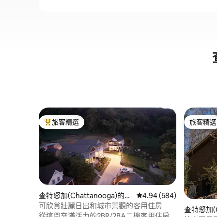
旅客精選
旅客精選
旅客精選榜首
旅客精選
查特怒加(Chattanooga)的待
從 584 則評價中獲得 4.
4.94 (584)
客小屋
可欣賞壯麗日出和城市景觀的客用住房
查特怒加(C
從這間充滿活力的2BR/2BA二樓客用住房