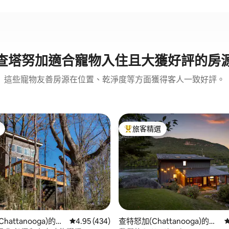
查塔努加適合寵物入住且大獲好評的房
這些寵物友善房源在位置、乾淨度等方面獲得客人一致好評。
旅客精選
旅客精選榜首
94 的平均評分（滿分 5 分）
hattanooga)的迷
從 434 則評價中獲得 4.95 的平均評分（滿分 5
4.95 (434)
查特怒加(Chattanooga)的房