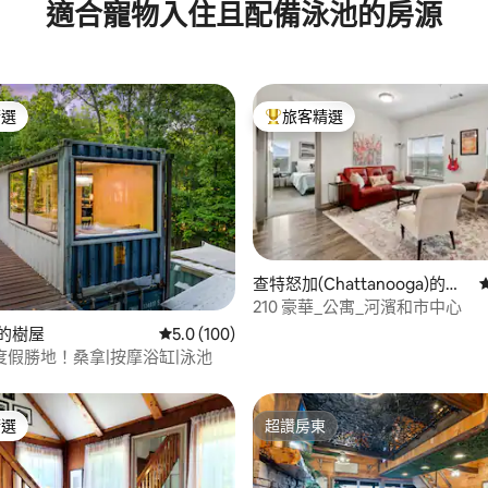
適合寵物入住且配備泳池的房源
校區
精選
旅客精選
榜首
旅客精選榜首
查特怒加(Chattanooga)的私
有公寓
210 豪華_公寓_河濱和市中心
99 的平均評分（滿分 5 分）
e的樹屋
從 100 則評價中獲得 5.0 的平均評分（滿分 5
5.0 (100)
度假勝地！桑拿|按摩浴缸|泳池
精選
超讚房東
榜首
超讚房東