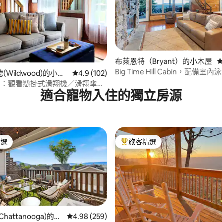
布萊恩特（Bryant）的小木屋
95 的平均評分（滿分 5 分）
Big Time Hill Cabin，配備
Wildwood)的小木
從 102 則評價中獲得 4.9 的平均評分（滿分 5
4.9 (102)
浴池
Cabin：觀看懸掛式滑翔機／滑翔傘翱
適合寵物入住的獨立房源
精選
旅客精選
榜首
旅客精選榜首
hattanooga)的連
從 259 則評價中獲得 4.98 的平均評分（滿分 5
4.98 (259)