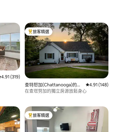
缸、2 張加大雙人床和壁爐
旅客精選
旅客精選榜首
從 319 則評價中獲得 4.91 的平均評分（滿分 5 分）
4.91 (319)
查特怒加(Chattanooga)的房
從 148 則評價中獲得 4
4.91 (148)
 分）
源
在查塔努加的獨立房源放鬆身心
旅客精選
旅客精選榜首