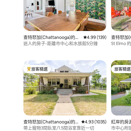
查特怒加(Chattanooga)的房
從 139 則評價中獲得 4.
4.99 (139)
查特怒加(C
源
源
迷人的房子-距離市中心和水族館5分鐘
St Elm
旅客精選
旅客精選
旅客精選榜首
旅客精選
查特怒加(Chattanooga)的
從 1035 則評價中獲得 4
4.93 (1035)
紅岸的房
房源
帶上寵物3間臥室/1.5間浴室靠近一切
市中心附