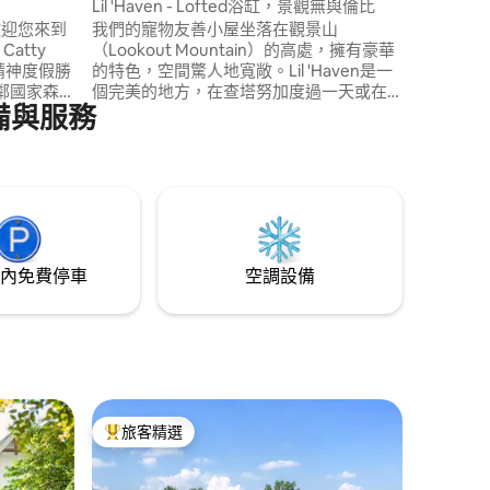
Lil 'Haven - Lofted浴缸，景觀無與倫比
的。
興歡迎您來到
我們的寵物友善小屋坐落在觀景山
（Lookout Mountain）的高處，擁有豪華
的特色，空間驚人地寬敞。Lil 'Haven是一
鄰國家森
個完美的地方，在查塔努加度過一天或在
備與服務
日出和月
山上徒步旅行後遠離喧囂。 開車沿著山下
情放鬆。
或沿著山開一小段路即可抵達最好的餐廳
和州立公園。 在露台上享用美食，欣賞美
需要的一
景，在浸泡浴缸中放鬆身心，或只是躺在
床上，透過天窗觀賞星空。
內免費停車
空調設備
旅客精選
旅客精選榜首