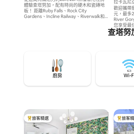
你屋
拉卡瓦尼
體驗查塔努加，配有時尚的硬木和瓷磚地
wooness
歡迎攜帶
板！ 距離Ruby Falls、Rock City
元，最多2隻。 田納西河峽谷（T
Gardens、Incline Railway、Riverwalk和
River 
Walnut Street Walking Bridge僅幾分鐘路
您享受最
程，您也靠近頂級的徒步旅行、山區越野
查塔努
懸崖景觀
自行車和攀岩。 此外，您還可以享受步行
河沿岸享
即可抵達的餐廳，包括1885 Grill和Little
源3分鐘
Coyote。 有兩輛車的停車位和明亮、現代
努加市中
化的氛圍，這是您完美的探險基地！
這個出租
廚房
Wi-F
旅客精選
旅客
旅客精選榜首
旅客精選