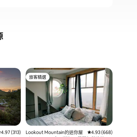
源
Graysvi
旅客精選
旅客
旅客精選
旅客精
灰溪小木
入住這間
喧囂、放
個寧靜的
環繞著樹
完美之選
鐘。 走
輕柔流動
下泡在熱
 分）
從 313 則評價中獲得 4.97 的平均評分（滿分 5 分）
4.97 (313)
Lookout Mountain的迷你屋
從 668 則評價中獲得 4
4.93 (668)
靜。 這