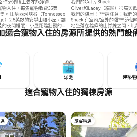
源
亞 你必須爬上去才能獲得
我們的Catty Shack
！
寵物入住，每隻寵物收費35美
Oliver和Lacey（貓咪）很高
ennessee
我們的貓屋！ ***請注意：我們的 Catty
Gorge）2.5英畝的安靜山腰小屋，讓
Shack 有室內/室外的貓*** 這個精神度假勝
佳的夜間睡眠。小屋距離壯觀的
地坐落在雄偉的山脊線之間，毗
加適合寵物入住的房源所提供的熱門設
徒步路徑只有幾英里。在田納西
林，面向強大的田納西河。 欣賞
受皮划艇或站立式槳板，距離房
出的壯觀景緻。 在按摩浴池中盡
車程內有2個租賃地點。距離查塔
欣賞美景。 距離查塔努加市中心僅15分鐘
心僅15分鐘車程，您絕對不能錯過
路程-享受鄉村的寧靜-這裡有您
屋提供的一切。
切。
i
泳池
建築物
適合寵物入住的獨棟房源
精選
旅客精選
榜首
旅客精選