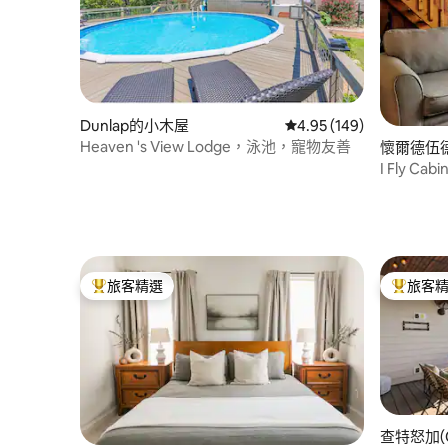
Dunlap的小木屋
從 149 則評價中獲得 4.
4.95 (149)
Heaven 's View Lodge，泳池，寵物友善
懷爾德伍德(
屋
I Fly 
翔！
旅客精選
旅客
旅客精選榜首
旅客精選
查特怒加(C