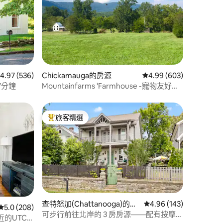
 分）
 536 則評價中獲得 4.97 的平均評分（滿分 5 分）
4.97 (536)
Chickamauga的房源
從 603 則評價中獲得 4
4.99 (603)
7分鐘
Mountainfarms 'Farmhouse -寵物友好，
靠近查特
旅客精選
旅客精選榜首
查特怒加(Chattanooga)的房
從 143 則評價中獲得 4
4.96 (143)
 分）
從 208 則評價中獲得 5.0 的平均評分（滿分 5 分）
5.0 (208)
源
可步行前往北岸的 3 房房源——配有按摩浴
的UTC