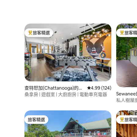
旅客精選
旅客
旅客精選榜首
旅客精選
查特怒加(Chattanooga)的房
從 124 則評價中獲得 4.
4.99 (124)
Sewane
源
桑拿房 | 遊戲室 | 大廚廚房 | 電動車充電器
私人樹屋
旅客精選
旅客
旅客精選
旅客精選