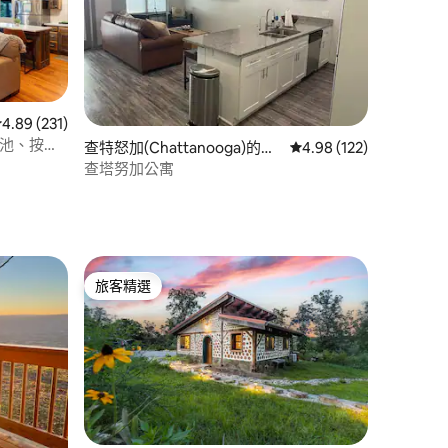
從 231 則評價中獲得 4.89 的平均評分（滿分 5 分）
4.89 (231)
室內泳池、按摩
 分）
查特怒加(Chattanooga)的公
從 122 則評價中獲得 4
4.98 (122)
寓
查塔努加公寓
旅客精選
旅客精選
 分）