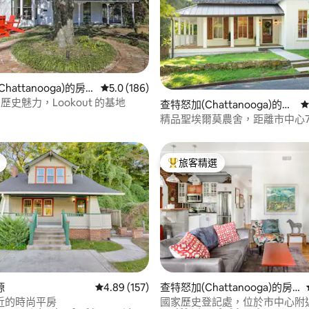
99 的平均評分（滿分 5 分）
hattanooga)的房
從 186 則評價中獲得 5.0 的平均評分（滿分 5
5.0 (186)
o 的歷史魅力，Lookout 的基地
查特怒加(Chattanooga)的房
從
源
精品聖埃爾莫農舍，距離市中心
旅客精選
旅客精選榜首
.93 的平均評分（滿分 5 分）
源
從 157 則評價中獲得 4.89 的平均評分（滿分 5
4.89 (157)
查特怒加(Chattanooga)的房
源
近的時尚平房
國家歷史登記處，位於市中心附近