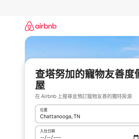
略
過
以
前
往
內
容
查塔努加的寵物友善度
屋
在 Airbnb 上搜尋並預訂寵物友善的獨特房源
位置
如有搜尋結果，瀏覽內容時請使用上下箭頭，或輕
入住日期