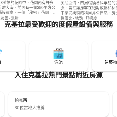
1.3英畝的花園中，花園內有許多
奧尼亞海，四周環繞著科孚島的
俯瞰大海，前面有一個350平方公
脈。旨在讓房客在絕對放鬆和私
鋪設露臺，一個「秘密」花園，
中享受獨特的科爾菲亞自然。房
麗的海景和一個50平方公尺的私
西亞海灘和伊普索斯海灘僅5分
子友善
·
退房
性價比
·
地點
·
舒適度
泳池。對於那些想在假期中享受
克基拉最受歡迎的度假屋設備與服務
離巴爾巴蒂海灘和許多更美妙的
時光的人來說，這是一個絕佳的
里。距離科孚鎮、機場和主要港口
lea別墅可容納10位以上的房客 所
鐘車程。 最多可供 6 至 8 人入住。如有需
有Cocomat的3層睡眠系統。
要，可提供泳池暖氣：10月至5月
元/天）
i
泳池
建築物
入住克基拉熱門景點附近房源
帕克西
30位當地人推薦