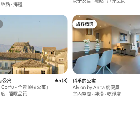
親子友善
·
地點
·
戶外空間
·
地點
·
海邊
旅客精選
旅客精選
有公寓
從 3 則評價中獲得 5 的平均評分（滿分 5
5 (3)
科孚的公寓
Di Corfu - 全景頂樓公寓」
Alvion by Anita 度假屋
淨度
·
睡眠品質
室內空間
·
裝潢
·
乾淨度
 5 的平均評分（滿分 5 分）