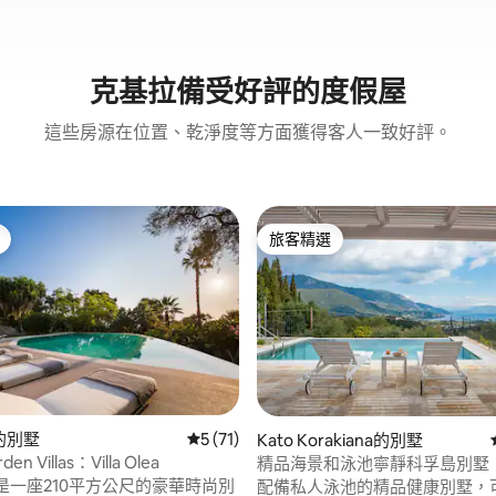
克基拉備受好評的度假屋
這些房源在位置、乾淨度等方面獲得客人一致好評。
旅客精選
旅客精選
92 的平均評分（滿分 5 分）
s的別墅
從 71 則評價中獲得 5 的平均評分（滿分 5
5 (71)
Kato Korakiana的別墅
rden Villas：Villa Olea
精品海景和泳池寧靜科孚島別墅
墅是一座210平方公尺的豪華時尚別
配備私人泳池的精品健康別墅，