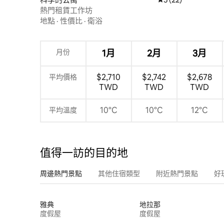
熱門租賃工作坊
地點
·
性價比
·
衛浴
月份
1月
2月
3月
$2,710
$2,742
$2,678
平均價格
TWD
TWD
TWD
10°C
10°C
12°C
平均溫度
值得一訪的目的地
周邊熱門景點
其他住宿類型
附近熱門景點
好
雅典
地拉那
度假屋
度假屋