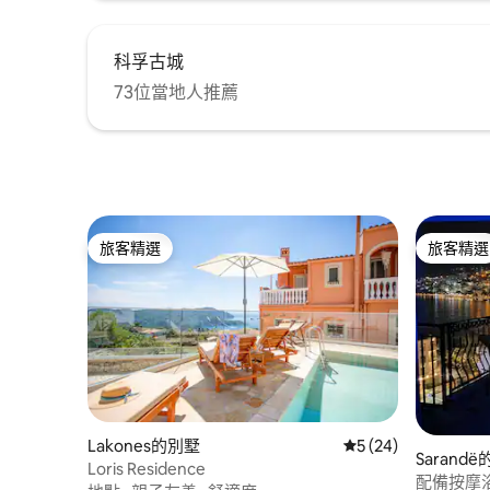
科孚古城
73位當地人推薦
旅客精選
旅客精選
旅客精選
旅客精選
Lakones的別墅
從 24 則評價中獲得
5 (24)
Sarand
Loris Residence
配備按摩