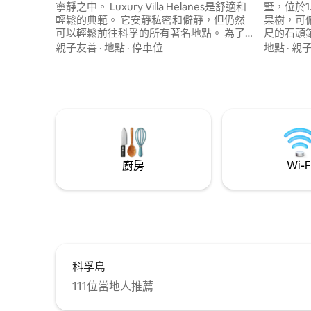
寧靜之中。 Luxury Villa Helanes是舒適和
墅，位於
輕鬆的典範。 它安靜私密和僻靜，但仍然
果樹，可
可以輕鬆前往科孚的所有著名地點。 為了
尺的石頭
娛樂而建造，在科孚度假時沒有任何您想
可欣賞壯
親子友善
·
地點
·
停車位
地點
·
親
要的Luxury Villa Helanes不提供的任何東
人無邊際
西。 1.5英畝的安全封閉房源提供您所需的
寧靜優質
隱私和安靜，當您真正想做的只是放鬆身
選擇。 O
心。
有臥室均配
廚房
Wi-F
科孚島
111位當地人推薦