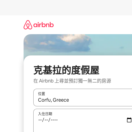
略
過
以
前
往
內
容
克基拉的度假屋
在 Airbnb 上尋並預訂獨一無二的房源
位置
如有搜尋結果，瀏覽內容時請使用上下箭頭，或輕
入住日期