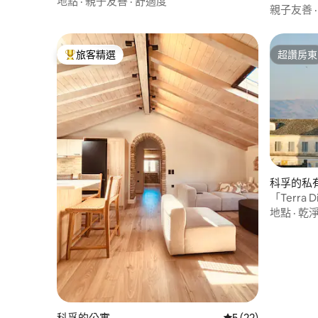
地點
·
親子友善
·
舒適度
親子友善
旅客精選
超讚房東
旅客精選榜首
超讚房東
科孚的私
「Terra 
地點
·
乾
科孚的公寓
從 22 則評價中獲得
5 (22)