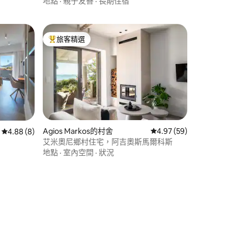
地點
·
親子友善
·
長期住宿
旅客精選
旅客精選榜首
 分）
Agios Markos的村舍
從 59 則評價中獲得 4
4.97 (59)
從 8 則評價中獲得 4.88 的平均評分（滿分 5 分）
4.88 (8)
艾米奧尼鄉村住宅，阿吉奧斯馬爾科斯
地點
·
室內空間
·
狀況