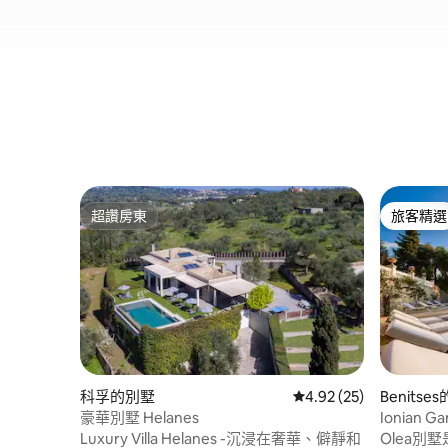
超讚房東
旅客精選
超讚房東
旅客精選
科孚的別墅
從 25 則評價中獲得 4.
4.92 (25)
Benitse
豪華別墅 Helanes
Ionian Ga
Luxury Villa Helanes -沉浸在奢華、僻靜和
Olea別