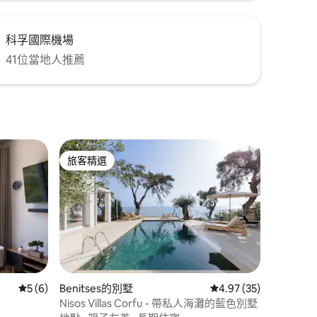
科孚國際機場
41位當地人推薦
旅客精選
旅客精選
從 6 則評價中獲得 5 的平均評分（滿分 5 分）
5 (6)
Benitses的別墅
從 35 則評價中獲得 4
4.97 (35)
 分）
Nisos Villas Corfu - 帶私人海灘的藍色別墅