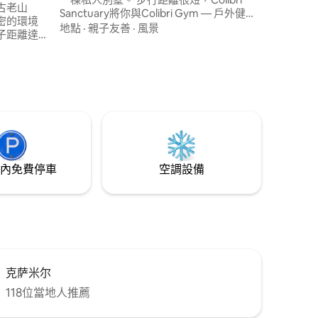
古老山
Sanctuary將你與Colibri Gym — 戶外健身
密的環境
公園和健身森林、全景海景健康中心、共
地點
·
親子友善
·
風景
子距離達
享工作空間、美食、運動、社區連接起
鐘車程，距
來，並可前往附近的海灘。 別墅房客在住
海灘7公
宿期間可享有健身和養生設施的折扣。
僅20分
（50歐
內免費停車
空調設備
克萨米尔
118位當地人推薦