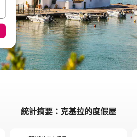
統計摘要：克基拉的度假屋