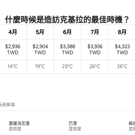
什麼時候是造訪克基拉的最佳時機？
4月
5月
6月
7月
8月
$2,936
$2,904
$3,388
$3,936
$4,323
TWD
TWD
TWD
TWD
TWD
14°C
19°C
23°C
26°C
26°C
玩新鮮事
塞薩洛尼基
巴里
蘇
度假屋
度假屋
度