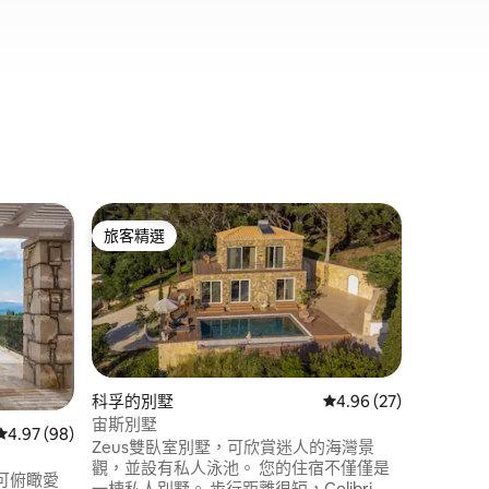
科孚的公
旅客精選
旅客精
旅客精選
旅客精
Nadiona
Nadion
置極佳，
Guilford街上。 -高速 W
泳景點 
寓。 - 
地點
·
退
上。 探索科孚島的絕佳基地，步行即可輕
鬆抵達博
科孚的別墅
從 27 則評價中獲得 4
4.96 (27)
宙斯別墅
 分）
從 98 則評價中獲得 4.97 的平均評分（滿分 5 分）
4.97 (98)
Zeus雙臥室別墅，可欣賞迷人的海灣景
觀，並設有私人泳池。 您的住宿不僅僅是
可俯瞰愛
一棟私人別墅。 步行距離很短，Colibri