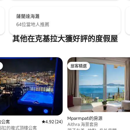
薩蘭達海灘
64位當地人推薦
其他在克基拉大獲好評的度假屋
旅客精選
旅客精選
 5 的平均評分（滿分 5 分）
Mparmpati的房源
ë的公寓
從 24 則評價中獲得 4.92 的平均評分（滿分 5
4.92 (24)
Aithra 海景套房
浴缸的複式頂樓公寓