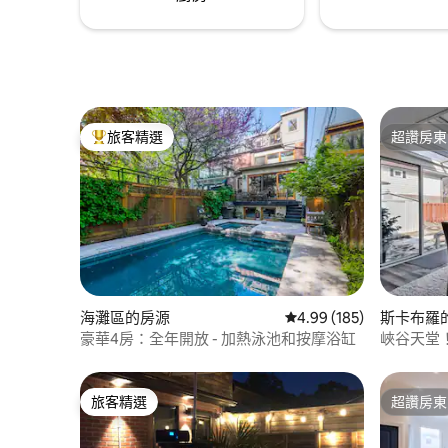
旅客精選
超讚房東
旅客精選榜首
超讚房東
海灘區的房源
從 185 則評價中獲得 4.
4.99 (185)
斯卡布羅
豪華4房：全年開放 - 加熱泳池和按摩浴缸
峽谷天堂
旅客精選
超讚房東
旅客精選
超讚房東