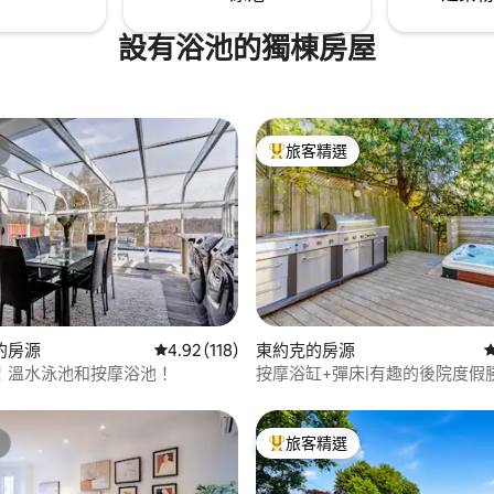
設有浴池的獨棟房屋
旅客精選
旅客精選榜首
99 的平均評分（滿分 5 分）
的房源
從 118 則評價中獲得 4.92 的平均評分（滿分 5
4.92 (118)
東約克的房源
！溫水泳池和按摩浴池！
按摩浴缸+彈床|有趣的後院度假
旅客精選
旅客精選榜首