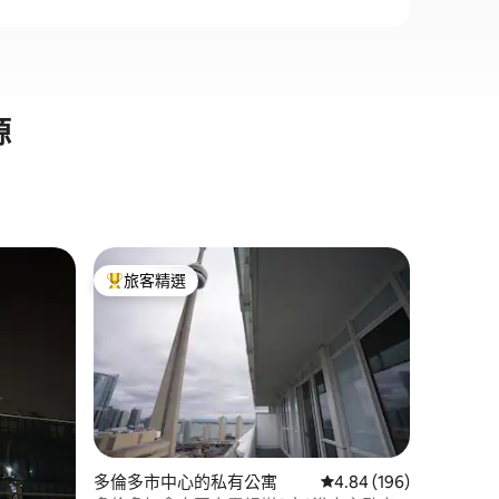
源
多倫多市
旅客精選
旅客精
旅客精選榜首
旅客精
多倫多市
電視塔
多倫多市
政私人公
景觀。 
客。 免費： 免費迎賓葡萄酒。 免費咖啡和
茶 高速網
洗衣機和
劑。 步行 2-15 分鐘即可抵達： BMO Field
豐業銀行
 分）
多倫多市中心的私有公寓
從 196 則評價中獲得 4
4.84 (196)
大國家電視