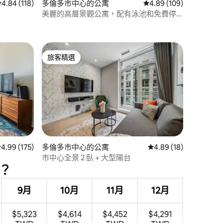
從 118 則評價中獲得 4.84 的平均評分（滿分 5 分）
4.84 (118)
多倫多市中心的公寓
從 109 則評價中獲得 4
4.89 (109)
美麗的高層景觀公寓，配有泳池和免費停
 分）
車位
旅客精選
旅客精選
 分）
從 175 則評價中獲得 4.99 的平均評分（滿分 5 分）
4.99 (175)
多倫多市中心的公寓
從 18 則評價中獲得 4
4.89 (18)
市中心全景 2 臥 + 大型陽台
？
9月
10月
11月
12月
$5,323
$4,614
$4,452
$4,291