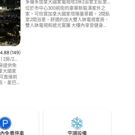
多倫多加拿大國家電視塔2床2浴室主臥室
Aquariu
加大雙人床，有停車位
位於市中心300前街的豪華新裝潢家外之
家，可欣賞加拿大國家塔陽臺景觀。 2間臥
室2間浴室、舒適的加大雙人牀電視套房、
雙人牀電視和遮光窗簾 大樓內享受健身
房、蒸汽房、360度城市景觀的室外泳池、
漩渦泳池和燒烤。 距離加拿大國家電視
塔、羅傑斯中心、水族館、地鐵會議中心
僅幾步之遙，步行即可抵達Scotiabank
 149 則評價中獲得 4.88 的平均評分（滿分 5 分）
4.88 (149)
Arena、湖泊、Bell Lightbox、Billy Bishop
 2房/2浴
機場、Union Station、娛樂區等
房提供免
拿大國家
可直接前
店、星巴
行。 距
 Arena僅幾
ogers
s。 前往BMO
遜機場的UP
索多倫多！
內免費停車
空調設備