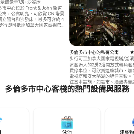
er景觀豪華1房+沙發床
中心位於 Front & John 街道
寓，公寓明亮，可欣賞 CN 塔景
獨立陽台和沙發床，最多可容納 4
 步行即可抵達加拿大國家電視塔
er)、羅傑斯體育館 (Rogers
)、多倫多都會區會議中心 (Metro
 Convention Centre)、丰業銀行
otiabank Arena)、聯合車站
多倫多市中心的私有公寓
從
Station)、餐廳、酒吧和海濱。 包
步行可至加拿大國家電視塔/湖濱 |
樓的健身房、游泳池、按摩浴缸
+ 停車位
這套迷人的2房2浴開放式轉角套
備。
費停車位，可欣賞這座城市、加
電視塔和安大略湖的絕佳景致。 
往基本設施，如超市、酒類專賣
多倫多市中心客棧的熱門設備與服務
克、喜劇俱樂部、餐廳、酒吧和銀
離Union Station、Scotiabank
步之遙，步行短程即可抵達湖泊、R
Center、CN Tower、Ripley'
Field、比利·畢曉普機場和皮爾
Express很方便。 非常適合探
i
泳池
建築物