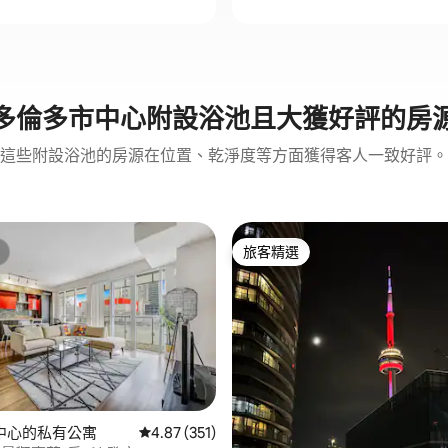
多倫多市中心附設浴池且大獲好評的房
這些附設浴池的房源在位置、乾淨度等方面獲得客人一致好評。
旅客精選
旅客精選
98 的平均評分（滿分 5 分）
中心的私有公寓
從 351 則評價中獲得 4.87 的平均評分（滿分 5
4.87 (351)