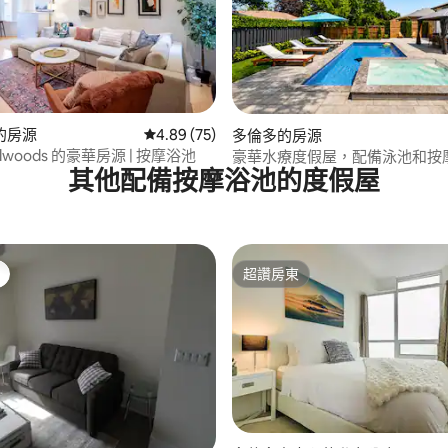
.97 的平均評分（滿分 5 分）
的房源
從 75 則評價中獲得 4.89 的平均評分（滿分 5
4.89 (75)
多倫多的房源
 Bellwoods 的豪華房源 | 按摩浴池
豪華水療度假屋，配備泳池和按
其他配備按摩浴池的度假屋
超讚房東
超讚房東