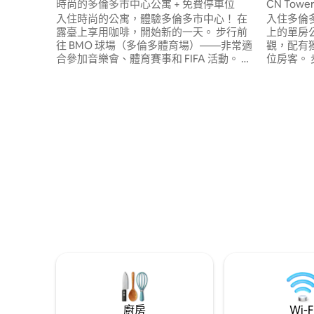
時尚的多倫多市中心公寓 + 免費停車位
CN Tow
入住時尚的公寓，體驗多倫多市中心！ 在
入住多倫多市
露臺上享用咖啡，開始新的一天。 步行前
上的單房公
往 BMO 球場（多倫多體育場）——非常適
觀，配有
合參加音樂會、體育賽事和 FIFA 活動。 步
位房客。
行即可抵達展覽館 (Exhibition Place)、加
(CN Tow
拿大國家電視塔 (CN Tower)、羅傑斯體育
Centre
館 (Rogers Centre)、里普利水族館
Toronto
(Ripley's Aquarium)、餐廳和海濱。 全功
競技場 (Sc
能廚房、2 張書桌和高速 Wi-Fi。 大樓設有
(Union 
泳池、按摩浴池、桑拿房、健身房、屋頂
括使用大
烤肉區、免費停車位和自助入住服務。 7 晚
和其他設
以上的住宿和不可退款的預訂可享折扣。
立即預訂您在多倫多的難忘住宿！
廚房
Wi-F