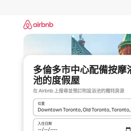
略
過
以
前
往
內
容
多倫多市中心配備按摩
池的度假屋
在 Airbnb 上搜尋並預訂附設浴池的獨特房源
位置
如有搜尋結果，瀏覽內容時請使用上下箭頭，或輕
入住日期