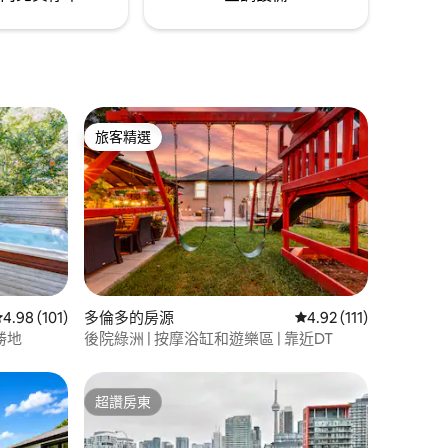
旅客精選
旅客精選
 分）
從 101 則評價中獲得 4.98 的平均評分（滿分 5 分）
4.98 (101)
多倫多的房源
從 111 則評價中獲得 4
4.92 (111)
勝地
後院綠洲 | 按摩浴缸和遊樂區 | 靠近DT
超讚房東
超讚房東