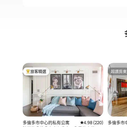
旅客精選
超讚房東
旅客精選榜首
超讚房東
多倫多市中心的私有公寓
從 220 則評價中獲得 4.
4.98 (220)
多倫多市