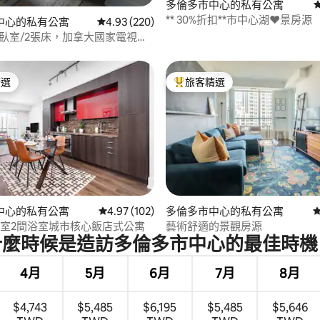
97 的平均評分（滿分 5 分）
多倫多市中心的私有公寓
** 30%折扣**市中心湖❤️景房源
中心的私有公寓
從 220 則評價中獲得 4.93 的平均評分（滿分 5
4.93 (220)
間臥室/2張床，加拿大國家電視塔
費停車位
精選
旅客精選
榜首
旅客精選榜首
中心的私有公寓
從 102 則評價中獲得 4.97 的平均評分（滿分 5
4.97 (102)
多倫多市中心的私有公寓
89 的平均評分（滿分 5 分）
臥室2間浴室城市核心飯店式公寓
藝術舒適的景觀房源
什麼時候是造訪多倫多市中心的最佳時機
4月
5月
6月
7月
8月
$4,743
$5,485
$6,195
$5,485
$5,646