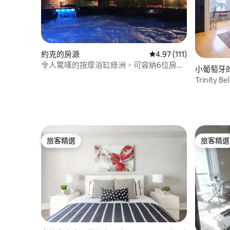
約克的房源
從 111 則評價中獲得 4
4.97 (111)
令人驚嘆的按摩浴缸綠洲，可容納6位房
小葡萄牙
客，3間臥室，2間浴室，壁爐
Trinity
旅客精選
旅客精選
旅客精選
旅客精選