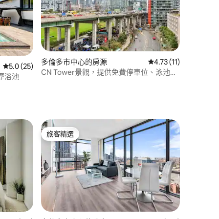
多倫多市中心的房源
從 11 則評價中獲得 4
4.73 (11)
 分）
從 25 則評價中獲得 5.0 的平均評分（滿分 5 分）
5.0 (25)
CN Tower景觀，提供免費停車位、泳池、
摩浴池
FIFA健身房！
旅客精選
旅客精選