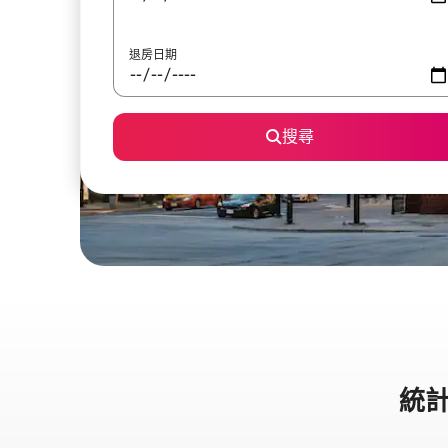
退房日期
搜尋
統