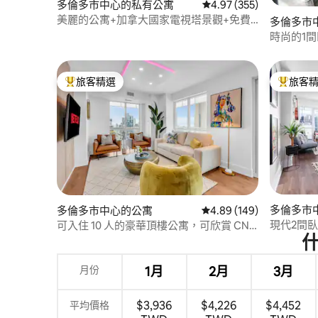
多倫多市中心的私有公寓
從 355 則評價中獲得 4.
4.97 (355)
美麗的公寓+加拿大國家電視塔景觀+免費
多倫多市
停車位
時尚的1
景觀，免
旅客精選
旅客
旅客精選榜首
旅客精選
多倫多市
多倫多市中心的公寓
從 149 則評價中獲得 4.
4.89 (149)
現代2間
可入住 10 人的豪華頂樓公寓，可欣賞 CN
塔和湖景
月份
1月
2月
3月
$3,936
$4,226
$4,452
平均價格