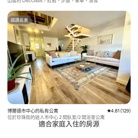
山區的 DiscOasis！紅岩、步道、單車、滑雪
超讚房東
超讚房東
博爾德市中心的私有公寓
從 129 則評價
4.81 (129)
位於珍珠街的迷人市中心 2 間臥室/2 間浴室公寓
適合家庭入住的房源