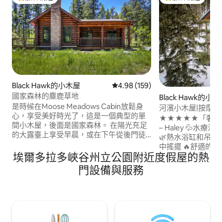
旅客精選榜首
旅客精選榜首
Black Hawk的小木屋
從 159 則評價中獲得 4.98 的平
4.98 (159)
國家森林的麋鹿草地
Black Hawk的小
是時候在Moose Meadows Cabin放鬆身
河濱小木屋|按摩
心，享受美好時光了，這是一個典型的單
浴
★★★★★「奢華
間小木屋，後面是國家森林。 在陽光充足
– Haley 💦水療浴室–蒸汽淋浴+噴射浴缸
的大露臺上享受早晨，或在下午從後門徒
🌿熱水浴缸和吊床
步到數百英畝的國家森林。 晚上前往
中搖擺 🔥舒適的
Nederland市中心，尋找附近最好的餐廳-
埃爾多拉多峽谷州立公園附近度假屋的熱
和地暖 ❄️清涼舒適
選擇無窮無盡！ 距離Nederland 15分鐘，
友善–步道、Pack 'n
門設備與服務
距離Eldora Ski Resort 25分鐘，距離Black
Wi-Fi：串流、Zoo
Hawk/Central City市中心15分鐘，距離
⭆荷蘭鎮—山鎮和探險中心 ➳
i70 30分鐘
新連結重要的事物。
忘的小木屋住宿從