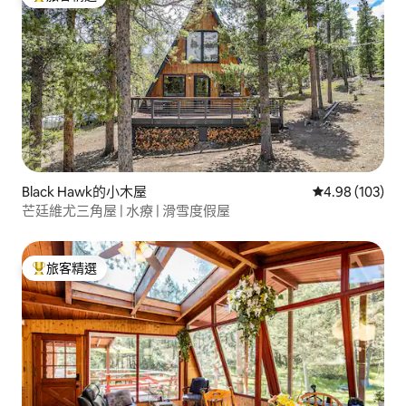
旅客精選榜首
Black Hawk的小木屋
從 103 則評價
4.98 (103)
芒廷維尤三角屋 | 水療 | 滑雪度假屋
旅客精選
旅客精選榜首