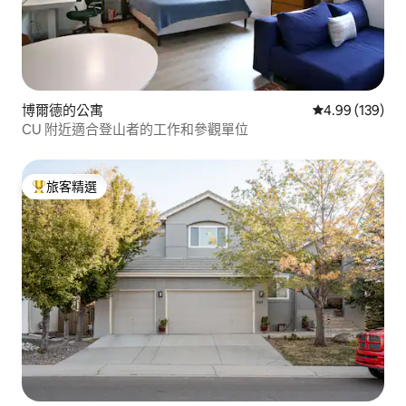
博爾德的公寓
從 139 則評價
4.99 (139)
CU 附近適合登山者的工作和參觀單位
旅客精選
旅客精選榜首