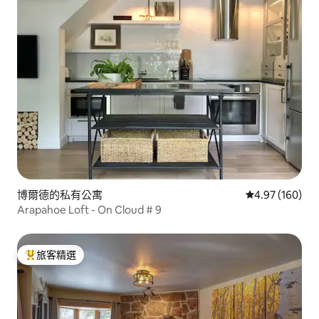
博爾德的私有公寓
從 160 則評價
4.97 (160)
Arapahoe Loft - On Cloud # 9
旅客精選
旅客精選榜首