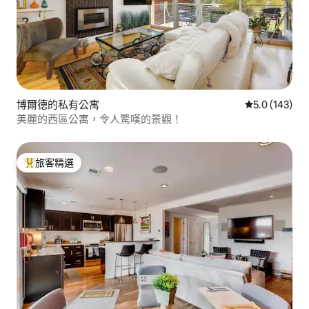
博爾德的私有公寓
從 143 則評
5.0 (143)
美麗的西區公寓，令人驚嘆的景觀！
旅客精選
旅客精選榜首