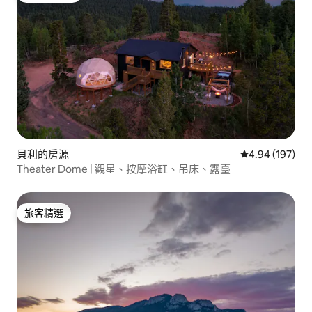
貝利的房源
從 197 則評價
4.94 (197)
Theater Dome | 觀星、按摩浴缸、吊床、露臺
旅客精選
旅客精選