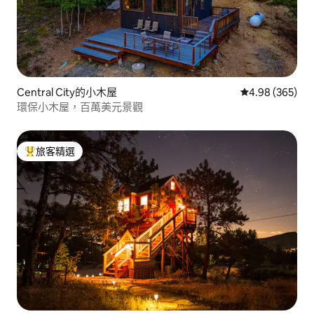
Central City的小木屋
從 365 則評價
4.98 (365)
環保小木屋，百萬美元景觀
旅客精選
旅客精選榜首