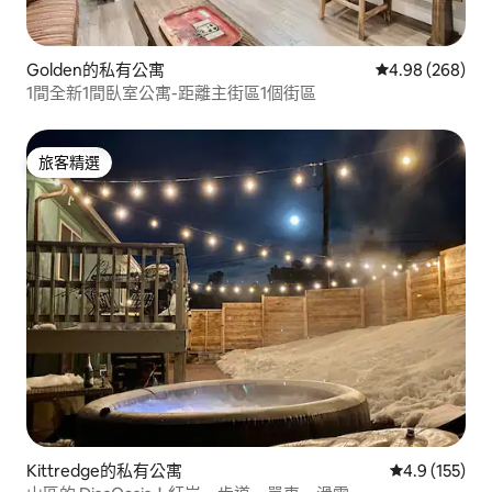
Golden的私有公寓
從 268 則評價
4.98 (268)
1間全新1間臥室公寓-距離主街區1個街區
旅客精選
旅客精選
Kittredge的私有公寓
從 155 則評
4.9 (155)