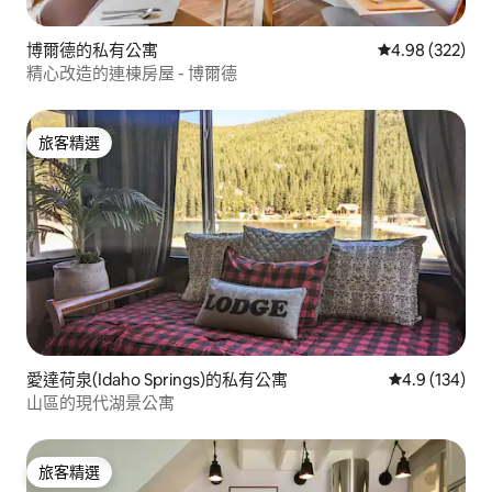
博爾德的私有公寓
從 322 則評價
4.98 (322)
精心改造的連棟房屋 - 博爾德
旅客精選
旅客精選
愛達荷泉(Idaho Springs)的私有公寓
從 134 則評
4.9 (134)
山區的現代湖景公寓
旅客精選
旅客精選