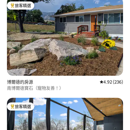
旅客精選
旅客精選榜首
博爾德的房源
從 236 則評價
4.92 (236)
南博爾德寶石（寵物友善！）
旅客精選
旅客精選榜首