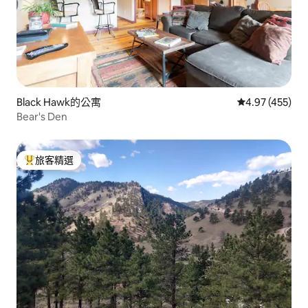
Black Hawk的公寓
從 455 則評價
4.97 (455)
Bear's Den
旅客精選
旅客精選榜首