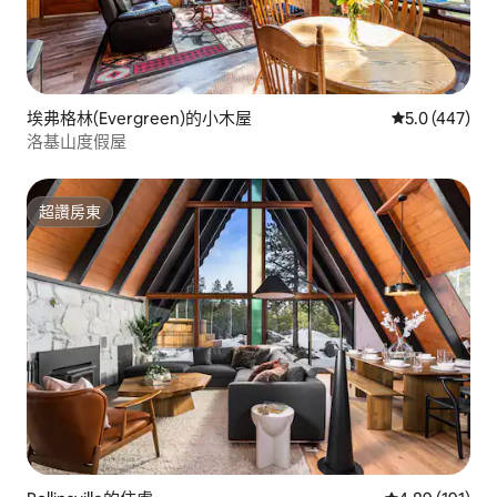
埃弗格林(Evergreen)的小木屋
從 447 則評
5.0 (447)
洛基山度假屋
超讚房東
超讚房東