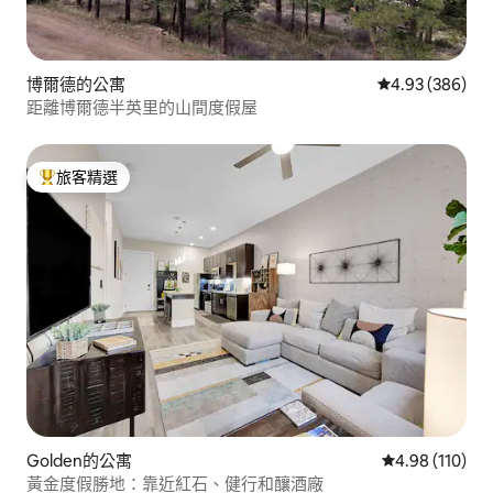
博爾德的公寓
從 386 則評價
4.93 (386)
距離博爾德半英里的山間度假屋
旅客精選
旅客精選榜首
Golden的公寓
從 110 則評價
4.98 (110)
黃金度假勝地：靠近紅石、健行和釀酒廠