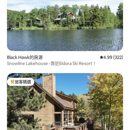
Black Hawk的房源
從 322 則評價
4.99 (322)
Snowline Lakehouse -靠近Eldora Ski Resort！
旅客精選
旅客精選榜首