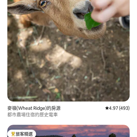
麥嶺(Wheat Ridge)的房源
從 493 則評價
4.97 (493)
都市農場住宿的歷史電車
旅客精選
旅客精選榜首