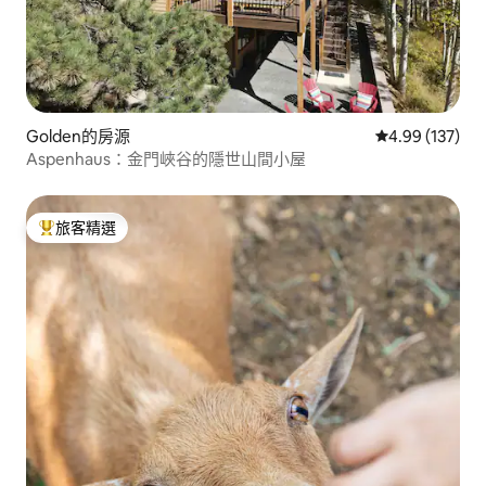
Golden的房源
從 137 則評價
4.99 (137)
Aspenhaus：金門峽谷的隱世山間小屋
旅客精選
旅客精選榜首