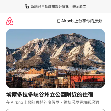
略
系統已自動翻譯部分資訊。
顯示原文
過
以
前
在 Airbnb 上分享你的房源
往
內
容
埃爾多拉多峽谷州立公園附近的住宿
在 Airbnb 上預訂獨特的度假屋、獨棟房屋等精彩房源