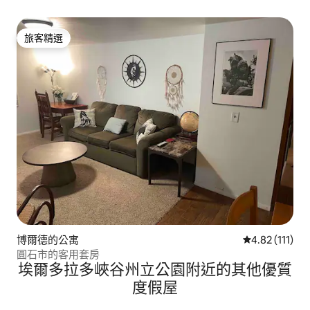
旅客精選
旅客精選
博爾德的公寓
從 111 則評價
4.82 (111)
圓石市的客用套房
埃爾多拉多峽谷州立公園附近的其他優質
度假屋