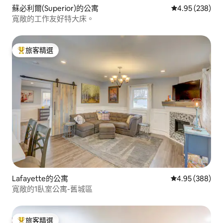
蘇必利爾(Superior)的公寓
從 238 則評價
4.95 (238)
寬敞的工作友好特大床。
旅客精選
旅客精選榜首
Lafayette的公寓
從 388 則評價
4.95 (388)
寬敞的1臥室公寓-舊城區
旅客精選