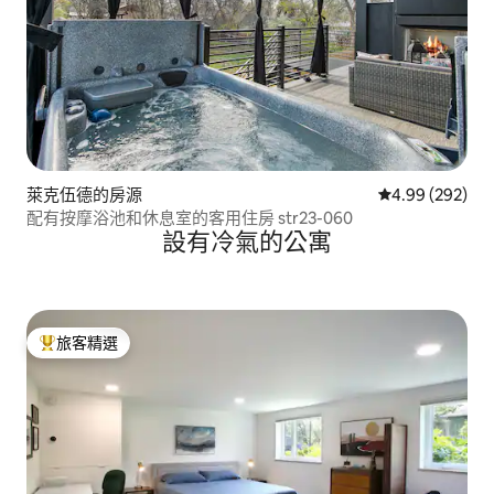
萊克伍德的房源
從 292 則評價
4.99 (292)
配有按摩浴池和休息室的客用住房 str23-060
設有冷氣的公寓
旅客精選
旅客精選榜首