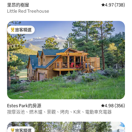
里昂的樹屋
從 738 則評價
4.97 (738)
Little Red Treehouse
旅客精選
旅客精選榜首
Estes Park的房源
從 356 則評價
4.98 (356)
按摩浴池、燃木爐、景觀、烤肉、K床、電動車充電器
旅客精選