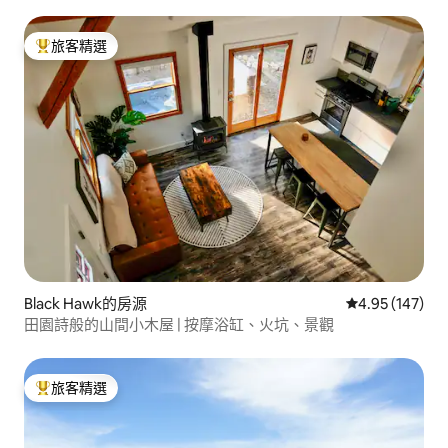
旅客精選
旅客精選榜首
Black Hawk的房源
從 147 則評價
4.95 (147)
田園詩般的山間小木屋 | 按摩浴缸、火坑、景觀
旅客精選
旅客精選榜首