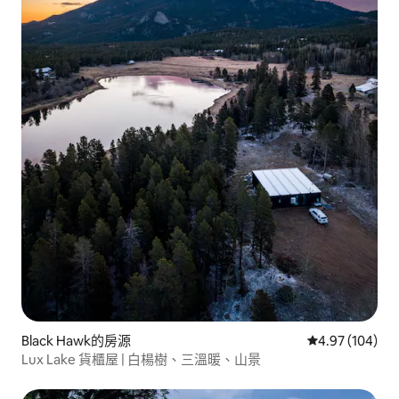
Black Hawk的房源
從 104 則評價
4.97 (104)
Lux Lake 貨櫃屋 | 白楊樹、三溫暖、山景