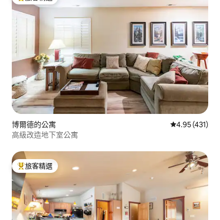
旅客精選榜首
博爾德的公寓
從 431 則評價
4.95 (431)
高級改造地下室公寓
旅客精選
旅客精選榜首