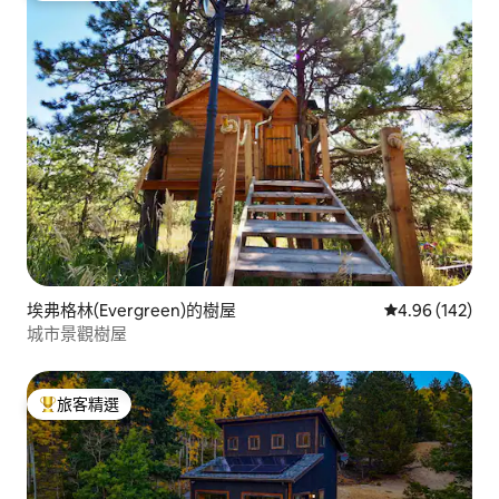
埃弗格林(Evergreen)的樹屋
從 142 則評價
4.96 (142)
城市景觀樹屋
旅客精選
旅客精選榜首