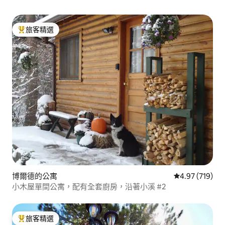
旅客精選
旅客精選榜首
博爾德的公寓
從 719 則評價
4.97 (719)
小木屋單間公寓，配有全套廚房，沿著小溪 #2
旅客精選
旅客精選榜首