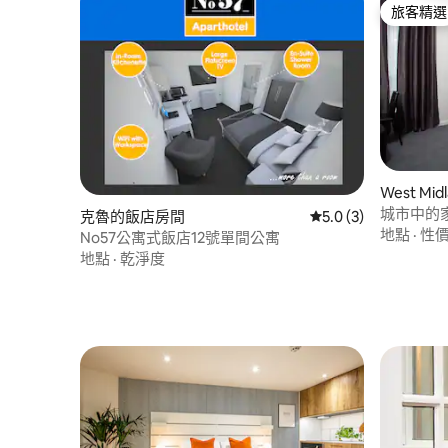
旅客精選
旅客精選
West M
城市中的
克魯的飯店房間
從 3 則評價中獲得 5
5.0 (3)
地點
·
性
No57公寓式飯店12號單間公寓
地點
·
乾淨度