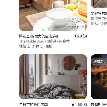
希靈登的
現代單間公
地點
·
性
迪布登·帕爾尤的飯店房間
從 5 則評價中獲得 5
5.0 (5)
The Noble Stag - 3號房 - 新森林
性價比
·
舒適度
·
周邊
超讚房東
超讚房東
白教堂的飯店房間
從 8 則評價中獲得 4.
4.63 (8)
拉姆斯博