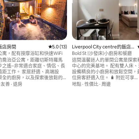
飯店房間
從 13 則評價中獲得 5.0 的平均評分（滿分 5
5.0 (13)
Liverpool City centre的飯店
房間
寓，配有按摩浴缸和快速WiFi
Bold St |沙發床|小廚房和餐廳
的喬治亞公寓，距離切斯特羅馬
這間溫馨迷人的單間公寓是探索
步之遙–非常適合家庭、情侶、長
中心的完美基地。 配有雙人床、
遠距工作。 家居舒適、高端設
設備精良的小廚房和放鬆空間，
齊全的廚房，以及探索後放鬆的
位房客舒適入住。 🧳 附近可享
步行即可抵達，享受輕鬆的城市假
LuggageHero 行李寄存折扣。 
子友善
·
退房
地點
·
性價比
·
周邊
是傳統酒店住宿的絕佳替代選擇。
Bold Street中心：步行即可抵
ose和M&S Foodhall、Rows、賽
🛏️ 1 張雙人床 + 1 張沙發床（可睡 
流和市中心景點僅幾分鐘路程。
溫馨的開放式格局 🎟️ 周圍有商
82 的平均評分（滿分 5 分）
1GB光纖寬頻、娛樂套餐和停車