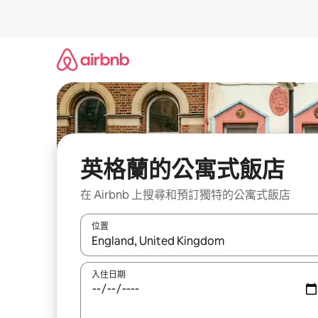
略
過
以
前
往
內
容
英格蘭的公寓式飯店
在 Airbnb 上搜尋和預訂獨特的公寓式飯店
位置
如有搜尋結果，瀏覽內容時請使用上下箭頭，或輕
入住日期