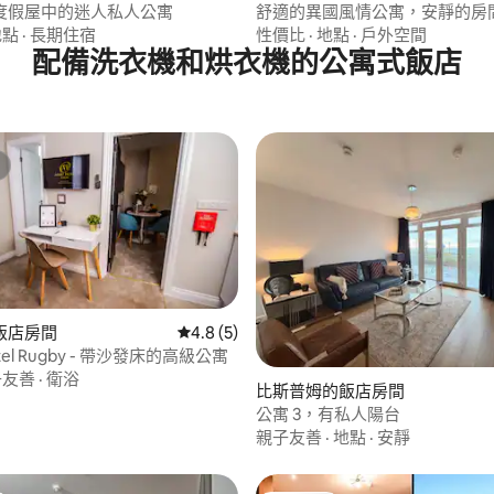
度假屋中的迷人私人公寓
舒適的異國風情公寓，安靜的房
賞花園景觀！
地點
·
長期住宿
性價比
·
地點
·
戶外空間
配備洗衣機和烘衣機的公寓式飯店
91 的平均評分（滿分 5 分）
飯店房間
從 5 則評價中獲得 4.8 的平均評分（滿分 5
4.8 (5)
otel Rugby - 帶沙發床的高級公寓
子友善
·
衛浴
比斯普姆的飯店房間
公寓 3，有私人陽台
親子友善
·
地點
·
安靜