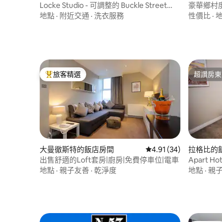
Locke Studio - 可調整的 Buckle Street
豪華鄉村
Studios 房源
地點
·
附近交通
·
洗衣服務
性價比
·
旅客精選
超讚房東
旅客精選榜首
超讚房東
大曼徹斯特的飯店房間
從 34 則評價中獲得 4.
4.91 (34)
拉格比的
出售舒適的Loft套房|廚房|免費停車位|電車
Apart H
地點
·
親子友善
·
乾淨度
地點
·
親