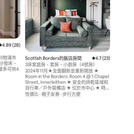
Residenc
Lime Tre
Reside
華寬敞的
心的 Winc
住宅巧妙
地點
·
電
佳元素，
 分）
從 28 則評價中獲得 4.89 的平均評分（滿分 5 分）
4.89 (28)
利物浦市
Scottish Borders的飯店房間
從 23 則評價中獲得 
4.7 (23)
沙發床、
3床家庭房、套房、小廚房（4號房）
最多可供4
2024年11月★全面翻新並重新開放 ★
Room in the Borders: Room 4 @ 1 Chapel
 位於
Street, Innerleithen ★ 安全的烘乾區域和
達所有地方
自行車／戶外裝備店 ★ 位於市中心 ★ 時尚
4 人） 🏡
現代單間公寓（ 4/7 ） 加★ 大雙人牀加2張
性價比
·
親子友善
·
步行方便
店、餐廳
單人牀 ★ 高速WiFi 外部區域有★監視器