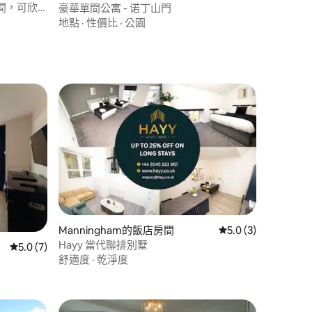
間，可欣
豪華單間公寓 - 诺丁山門
地點
·
性價比
·
公園
 分）
Manningham的飯店房間
從 3 則評價中獲得 5
5.0 (3)
Hayy 當代聯排別墅
從 7 則評價中獲得 5.0 的平均評分（滿分 5 分）
5.0 (7)
舒適度
·
乾淨度