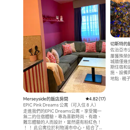
切斯特的
佐治亞市公
屢獲殊榮
城牆僅幾
期住宿和
施、設備
空間。 
地點
·
親
期感覺-
距離Waitr
馬場、河
Merseyside的飯店房間
從 17 則評價中獲得 4.
4.82 (17)
免費快速
EPIC Pink Dreams 公寓（可入住 8 人）
位。
走進我們的EPIC Dreams公寓，享受獨一
無二的住宿體驗，專為喜歡時尚、有趣、
難忘體驗的人而設計，當然還有粉紅色！
！ ！ 此公寓位於利物浦市中心，結合了奢