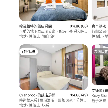
哈羅蓋特的飯店房間
從 80 則評價中獲得 4.
4.86 (80)
肯辛頓-
可愛的地下室單間公寓，配有小廚房和停
荷蘭公園
車位
下）
地點
·
性價比
·
獨自旅行
性價比
·
旅客精選
超讚房東
旅客精選
超讚房東
文德米爾
Cranbrook的飯店房間
從 49 則評價中獲得 4.
4.88 (49)
Kozy Stud
時尚雙人房 | 屋頂酒吧，距離 Stati 1 分鐘路
親子友善
程
地點
·
性價比
·
退房