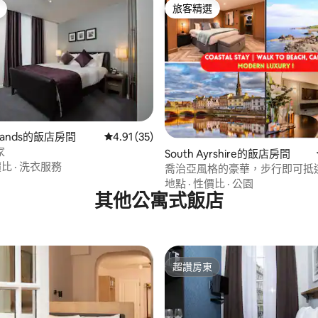
旅客精選
旅客精選
idlands的飯店房間
從 35 則評價中獲得 4.91 的平均評分（滿分 5
4.91 (35)
家
.0 的平均評分（滿分 5 分）
South Ayrshire的飯店房間
價比
·
洗衣服務
喬治亞風格的豪華，步行即可抵
灘/中心！
地點
·
性價比
·
公園
其他公寓式飯店
超讚房東
超讚房東