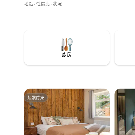
華的生活和俏皮的觸感，非常適合朋友或
地點
·
性價比
·
狀況
團體入住。 臥室 1：1 張加大雙人床 臥室
2：2 張特大床、開放式起居區，包括 1 張
雙人沙發床、迷你球池、設備齊全的廚
房，包括烤箱、爐子、微波爐、水壺和所
有自助餐必需品
廚房
超讚房東
超讚房東