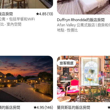
飯店房間
從 13 則評價中獲得 4.85 的平均評分（滿分 5
4.85 (13)
寓，包括早餐和WiFi
Duffryn Rhondda的飯店房間
價比
·
室內空間
Afan Valley 公寓式飯店 | 廚房和
號
地點
·
性價比
.0 的平均評分（滿分 5 分）
旅客精選
旅客精選
63 的平均評分（滿分 5 分）
頓的飯店房間
從 146 則評價中獲得 4.95 的平均評分（滿分 5
4.95 (146)
蘭貝斯區的飯店房間