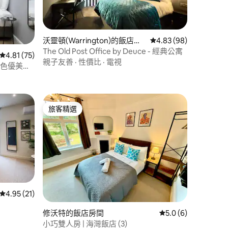
沃靈頓(Warrington)的飯店房
從 98 則評價中獲得 4
4.83 (98)
間
The Old Post Office by Deuce - 經典公寓
 分）
從 75 則評價中獲得 4.81 的平均評分（滿分 5 分）
4.81 (75)
親子友善
·
性價比
·
電視
條景色優美街
旅客精選
旅客精選
 分）
從 21 則評價中獲得 4.95 的平均評分（滿分 5 分）
4.95 (21)
修沃特的飯店房間
從 6 則評價中獲得 5
5.0 (6)
小巧雙人房 | 海灣飯店 (3)