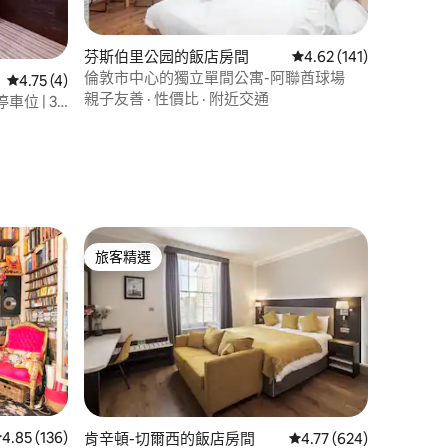
 分）
芬斯伯里公园的飯店房間
從 141 則評價中獲得 4
4.62 (141)
倫敦市中心的獨立單間公寓-阿聯酋球場
從 4 則評價中獲得 4.75 的平均評分（滿分 5 分）
4.75 (4)
親子友善
·
性價比
·
附近交通
停車位 | 3
旅客精選
旅客精選
 分）
從 136 則評價中獲得 4.85 的平均評分（滿分 5 分）
4.85 (136)
肯辛頓-切爾西的飯店房間
從 624 則評價中獲得 4
4.77 (624)