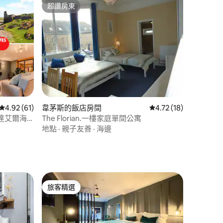
超讚房東
超讚房東
 分）
從 61 則評價中獲得 4.92 的平均評分（滿分 5 分）
4.92 (61)
韋茅斯的飯店房間
從 18 則評價中獲得 4
4.72 (18)
達艾爾海
The Florian.一樓家庭單間公寓
地點
·
親子友善
·
海邊
旅客精選
旅客精選