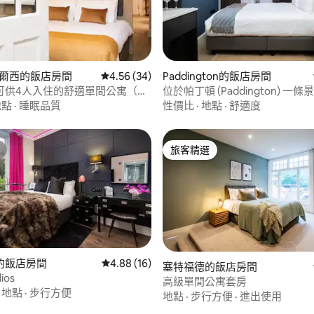
86 的平均評分（滿分 5 分）
切爾西的飯店房間
從 34 則評價中獲得 4.56 的平均評分（滿分 5
4.56 (34)
Paddington的飯店房間
可供4人入住的舒適單間公寓（地
位於帕丁頓 (Paddington) 一
道上的舒適房間
地點
·
睡眠品質
性價比
·
地點
·
舒適度
旅客精選
旅客精選
的飯店房間
從 16 則評價中獲得 4.88 的平均評分（滿分 5
4.88 (16)
塞特福德的飯店房間
88 的平均評分（滿分 5 分）
ios
高級單間公寓套房
·
地點
·
步行方便
地點
·
步行方便
·
進出使用