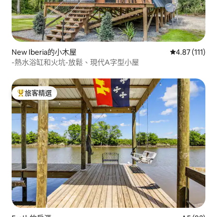
New Iberia的小木屋
從 111 則評價
4.87 (111)
-熱水浴缸和火坑-放鬆、現代A字型小屋
旅客精選
旅客精選榜首