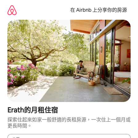
略
過
在 Airbnb 上分享你的房源
以
前
往
內
容
Erath的月租住宿
探索住起來如家一般舒適的長租房源，一次住上一個月或
更長時間。