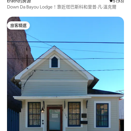
Erath的房源
從 93 則
5 (93)
Down Da Bayou Lodge！靠近塔巴斯科和里普·凡·溫克爾
旅客精選
旅客精選