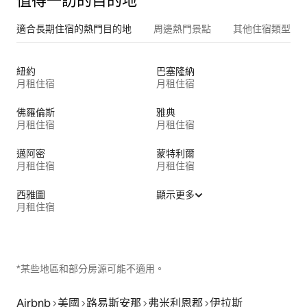
值得一訪的目的地
適合長期住宿的熱門目的地
周邊熱門景點
其他住宿類型
紐約
巴塞隆納
月租住宿
月租住宿
佛羅倫斯
雅典
月租住宿
月租住宿
邁阿密
蒙特利爾
月租住宿
月租住宿
西雅圖
顯示更多
月租住宿
*某些地區和部分房源可能不適用。
Airbnb
美國
路易斯安那
弗米利恩郡
伊拉斯