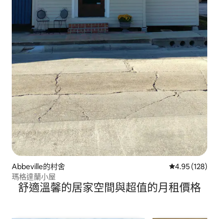
Abbeville的村舍
從 128 則評價
4.95 (128)
瑪格達蘭小屋
舒適溫馨的居家空間與超值的月租價格