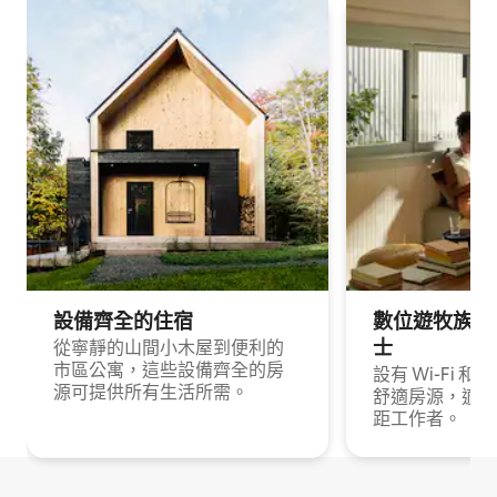
設備齊全的住宿
數位遊牧族與
士
從寧靜的山間小木屋到便利的
市區公寓，這些設備齊全的房
設有 Wi-Fi 
源可提供所有生活所需。
舒適房源，適合
距工作者。