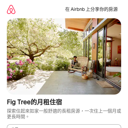
略
過
在 Airbnb 上分享你的房源
以
前
往
內
容
Fig Tree的月租住宿
探索住起來如家一般舒適的長租房源，一次住上一個月或
更長時間。