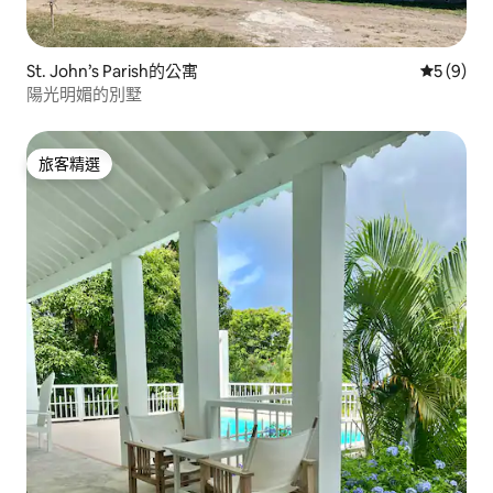
St. John’s Parish的公寓
從 9 則
5 (9)
陽光明媚的別墅
旅客精選
旅客精選