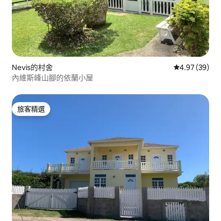
Nevis的村舍
從 39 則評價
4.97 (39)
內維斯峰山腳的依蘭小屋
旅客精選
旅客精選