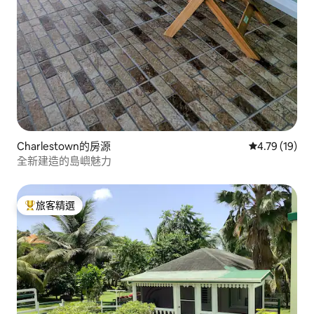
Charlestown的房源
從 19 則評價
4.79 (19)
全新建造的島嶼魅力
旅客精選
旅客精選榜首