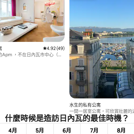
寓
從 49 則評價中獲得 4.92 的平均評分（滿分 5
4.92 (49)
的Apm ，不在日內瓦市中心（
公尺）
4.9 的平均評分（滿分 5 分）
水生的私有公寓
一間一居室公寓，可欣賞壯麗的
什麼時候是造訪日內瓦的最佳時機？
4月
5月
6月
7月
8月