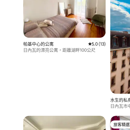
帕基中心的公寓
從 13 則評價中獲得 5
5.0 (13)
日內瓦的漂亮公寓，距離湖畔100公尺
水生的私
日內瓦市中心 
景觀
旅客精選
旅客精選