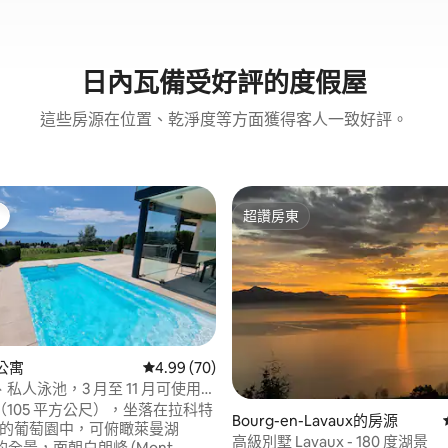
日內瓦備受好評的度假屋
這些房源在位置、乾淨度等方面獲得客人一致好評。
超讚房東
超讚房東
的公寓
從 70 則評價中獲得 4.99 的平均評分（滿分 5
4.99 (70)
私人泳池，3 月至 11 月可使用溫
105 平方公尺），坐落在拉科特
Bourg-en-Lavaux的房源
te) 的葡萄園中，可俯瞰萊曼湖
高級別墅 Lavaux - 180 度湖景
) 的全景，面朝白朗峰 (Mont