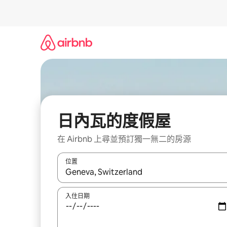
略
過
以
前
往
內
容
日內瓦的度假屋
在 Airbnb 上尋並預訂獨一無二的房源
位置
如有搜尋結果，瀏覽內容時請使用上下箭頭，或輕
入住日期