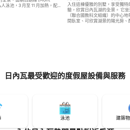
入住這棟優雅的別墅，享受獨特
。私人泳池，3 月至 11 月加熱，配備
驗，欣賞日內瓦湖的全景。 它坐
下的住
（聯合國教科文組織）的中心地
滑雪道和湖泊，同時也靠近大城
間臥室、可欣賞湖景的陽光房、
機場 20 分鐘 來享受一個難
按摩浴缸的大露臺、配有壁爐的
，在一個壯觀的公寓，享有日內
廳，以及所有舒適的住宿體驗。 
卑斯山的獨特景觀。3 月至 11 月
（ Lausanne ）僅15分鐘路程
私人溫水水療池。
93 的平均評分（滿分 5 分）
爵士音樂節（ Montreux Jazz Fes
僅20分鐘路程，距離高速公路僅5
適合情侶、家庭或朋友入住。
日內瓦最受歡迎的度假屋設備與服務
i
泳池
建築物