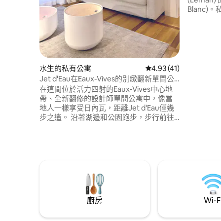
Blanc)
水療功能。 享受在阿爾卑斯山腳
宿，靠近
市。距離日內瓦
忘的週末
瓦湖和阿爾
間可使用
水生的私有公寓
從 41 則評價中獲得 4.
4.93 (41)
Jet d'Eau在Eaux-Vives的別緻翻新單間公
寓
在這間位於活力四射的Eaux-Vives中心地
帶、全新翻修的設計師單間公寓中，像當
地人一樣享受日內瓦，距離Jet d'Eau僅幾
步之遙。 沿著湖邊和公園跑步，步行前往
精品店、咖啡廳、劇院和電影院，並配有
全套廚房、全新浴室、快速Wi-Fi和配有優
質床墊的舒適沙發床，讓您放鬆身心。 在
充滿活力的街道上，有葡萄酒吧和米其林
星級餐廳，靠近公共交通工具和日內瓦標
誌性活動，如l 'Escalade、Bol d' Or和馬拉
松。
廚房
Wi-F