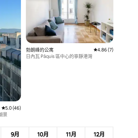
勃朗峰的公寓
從 7 則評價中獲得 4.
4.86 (7)
 分）
日內瓦 Pâquis 區中心的寧靜港灣
從 46 則評價中獲得 5.0 的平均評分（滿分 5 分）
5.0 (46)
湖景
9月
10月
11月
12月