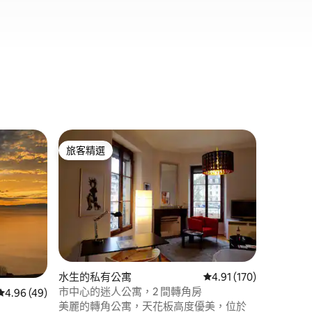
日內瓦的
旅客精選
超讚房
旅客精選
超讚房
日內瓦市
日內瓦市
合商務或
適的雙人
用的沙發
步入式淋
置優越，
很方便，
 分）
史悠久的
水生的私有公寓
從 170 則評價中獲得 4
4.91 (170)
或商務差
市中心的迷人公寓，2 間轉角房
從 49 則評價中獲得 4.96 的平均評分（滿分 5 分）
4.96 (49)
美麗的轉角公寓，天花板高度優美，位於