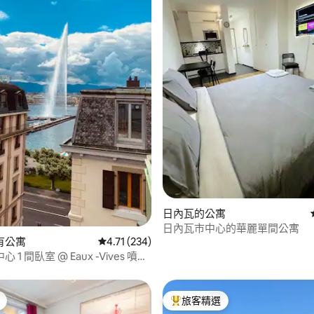
.0 的平均評分（滿分 5 分）
日內瓦的公寓
日內瓦市中心的華麗單間公寓
有公寓
從 234 則評價中獲得 4.71 的平均評分（滿分 5
4.71 (234)
1 間臥室 @ Eaux -Vives 噴泉
旅客精選
旅客精選榜首