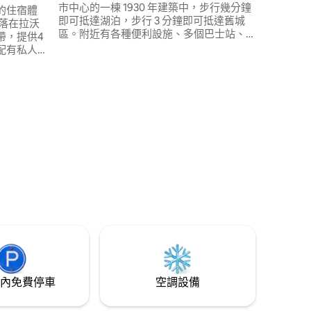
市中心的一棟 1930 年建築中，步行幾分鐘
的住宿體
即可抵達湖泊，步行 3 分鐘即可抵達舊城
落在拉沃
區。附近有各種便利設施、多個巴士站、
帶，提供4
步行即可抵達里夫市場 (Marché de Rive)、
配有私人
餐廳、商店、博物館（自然歷史博物館、
舒適客
藝術與歷史博物館、鐘錶博物館、包爾收
距離洛桑
藏館、大教堂、巴比耶-穆勒博物館、俄羅
，距離蒙特勒
斯教堂）、公園和湖畔
tival ）
分鐘 非常
內免費停車
空調設備