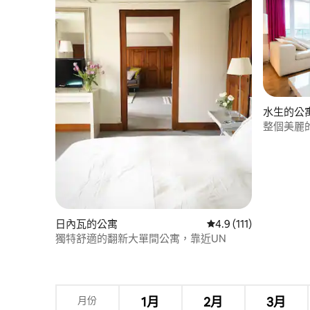
水生的公
整個美麗
200平方
日內瓦的公寓
從 111 則評價中獲得 
4.9 (111)
獨特舒適的翻新大單間公寓，靠近UN
月份
1月
2月
3月