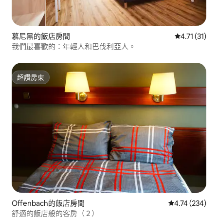
慕尼黑的飯店房間
從 31 則評價
4.71 (31)
我們最喜歡的：年輕人和巴伐利亞人。
超讚房東
超讚房東
Offenbach的飯店房間
從 234 則評價
4.74 (234)
舒適的飯店般的客房（ 2 ）