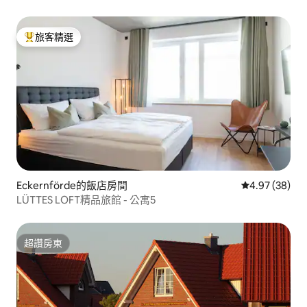
旅客精選
旅客精選榜首
Eckernförde的飯店房間
從 38 則評價
4.97 (38)
LÜTTES LOFT精品旅館 - 公寓5
超讚房東
超讚房東