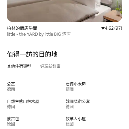
柏林的飯店房間
從 97 則評價
4.62 (97)
little - the YARD by little BIG 酒店
值得一訪的目的地
其他住宿類型
好玩新鮮事
公寓
度假小木屋
德國
德國
自然生態山林木屋
韓國膳宿公寓
德國
德國
蒙古包
牧羊人小屋
德國
德國