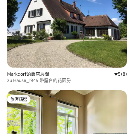
Markdorf的飯店房間
從 8 則
5 (8)
zu Hause_1949 帶露台的花園房
旅客精選
旅客精選