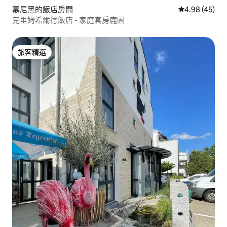
慕尼黑的飯店房間
從 45 則評價
4.98 (45)
克里姆希爾德飯店 - 家庭套房鹿園
旅客精選
旅客精選