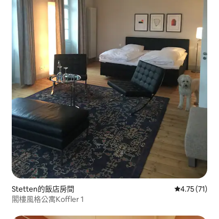
Stetten的飯店房間
從 71 則評價
4.75 (71)
閣樓風格公寓Koffler 1