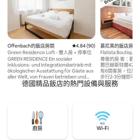
Offenbach的飯店房間
從 90 則評價中獲得 4.84 的平
4.84 (90)
慕尼黑的飯店房間
Green Residence Loft - 雙人房 + 停車位
Flatista Boutiq
GREEN RESIDENCE Ein sozialer
尊敬的房 客：歡
Inklusions- und Integrationsbetrieb mit
爾巴赫斯特爾42
ökologischer Ausstattung für Gäste aus
有6間客房，位於
aller Welt, von Frauen betrieben und
步行2-3分鐘即可抵達
德國精品飯店的熱門設備與服務
geführt. Großzügiges Boutiuqe-
）、Monopteros、
Apartment im Loft-Style verteilt auf
）的啤酒花園以及
einer eigenen Etage in einem der
一邊、皮納科切肯（ P
repräsentativsten Denkmal
博物館Brandhor
geschützten Herrenhäuser in
Leopoldstrasse
Offenbach, nahe dem Hauptbahnhof
等。 步行幾分鐘
und dem Main. Durch seine einzigartige
wunderschöne Architektur und
廚房
Wi-Fi
Gestaltung bietet die Villa ein
angenehmes Wohnenerlebnis.