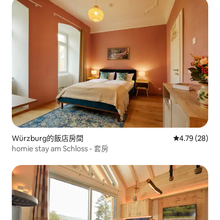
Würzburg的飯店房間
從 28 則評價
4.79 (28)
homie stay am Schloss - 套房