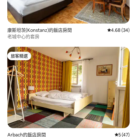
康斯坦茨(Konstanz)的飯店房間
從 34 則評價
4.68 (34)
老城中心的套房
旅客精選
旅客精選
Arbach的飯店房間
從 47 則
5 (47)