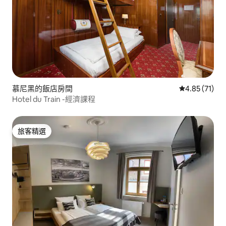
慕尼黑的飯店房間
從 71 則評價
4.85 (71)
Hotel du Train -經濟課程
旅客精選
旅客精選