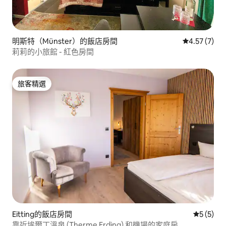
明斯特（Münster）的飯店房間
從 7 則評價
4.57 (7)
莉莉的小旅館 - 紅色房間
旅客精選
旅客精選
Eitting的飯店房間
從 5 則
5 (5)
靠近埃爾丁溫泉 (Therme Erding) 和機場的家庭房