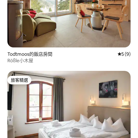
Todtmoos的飯店房間
從 9 則
5 (9)
Rößle小木屋
旅客精選
旅客精選