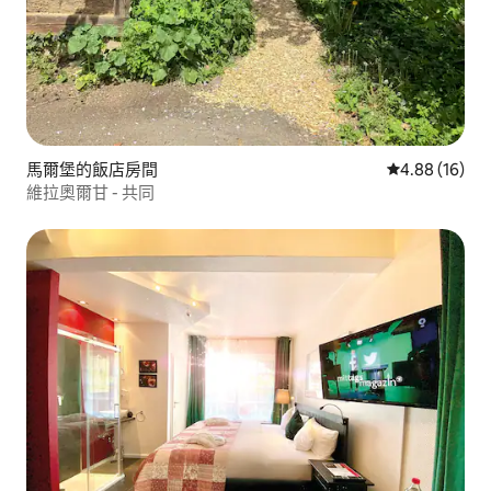
馬爾堡的飯店房間
從 16 則評價
4.88 (16)
維拉奧爾甘 - 共同