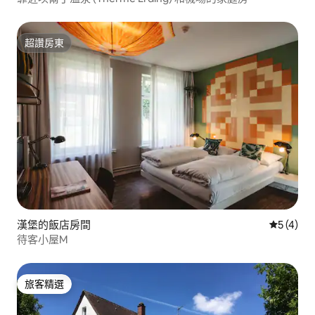
超讚房東
超讚房東
漢堡的飯店房間
從 4 則
5 (4)
待客小屋M
旅客精選
旅客精選