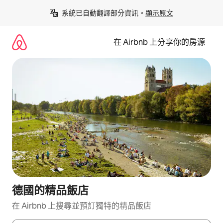
略
系統已自動翻譯部分資訊。
顯示原文
過
以
前
在 Airbnb 上分享你的房源
往
內
容
德國的精品飯店
在 Airbnb 上搜尋並預訂獨特的精品飯店