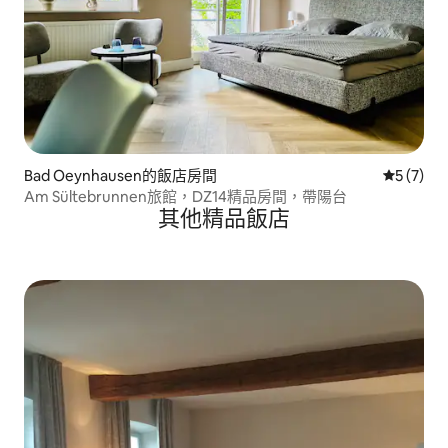
Bad Oeynhausen的飯店房間
從 7 則
5 (7)
Am Sültebrunnen旅館，DZ14精品房間，帶陽台
其他精品飯店