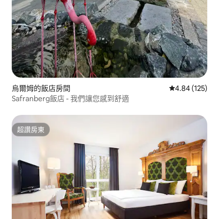
烏爾姆的飯店房間
從 125 則評價
4.84 (125)
Safranberg飯店 - 我們讓您感到舒適
超讚房東
超讚房東