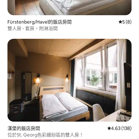
Fürstenberg/Havel的飯店房間
從 8 則
5 (8)
雙人房 - 套房，附淋浴間
漢堡的飯店房間
從 138 則評價
4.63 (138)
位於St. Georg色彩繽紛區的雙人房！