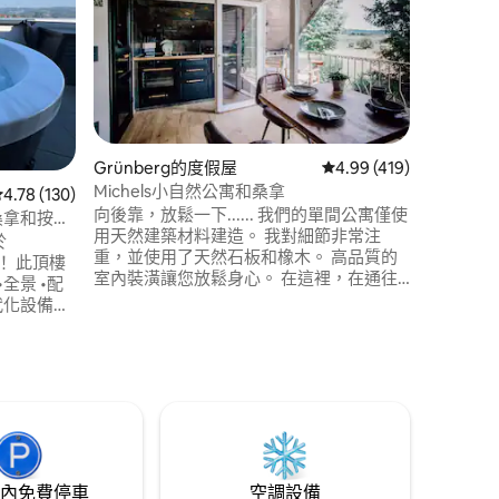
缸
這座小木
般的森林
景，讓您
步，並享
氣涼爽時
暖身，然
心。在溫
的湖泊中
Grünberg的度假屋
從 419 則評價中獲得 4
4.99 (419)
滑板/皮
Michels小自然公寓和桑拿
 分）
從 130 則評價中獲得 4.78 的平均評分（滿分 5 分）
4.78 (130)
向後靠，放鬆一下...... 我們的單間公寓僅使
人桑拿和按摩
用天然建築材料建造。 我對細節非常注
於
重，並使用了天然石板和橡木。 高品質的
源！ 此頂樓
室內裝潢讓您放鬆身心。 在這裡，在通往
福格爾斯貝格山的大門口，您可以找到通
代化設備與
往火山山地自行車道「Mühlental」的入
臺 •智慧
口。 公寓內有自行車充電站。 騎完車後想
 雙人床 •
去蒸桑拿？ 如果您有興趣，可以和我的美
良的廚房，
國老爺車一起兜風 ;-)
步道和大自
內免費停車
空調設備