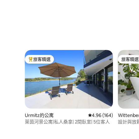
旅客精選
旅客精選
旅客精選榜首
旅客精選
Urmitz的公寓
從 164 則評價中獲得 4.
4.96 (164)
Wittenb
萊茵河景公寓|私人桑拿| 2間臥室| 5位客人
設計與放鬆#A