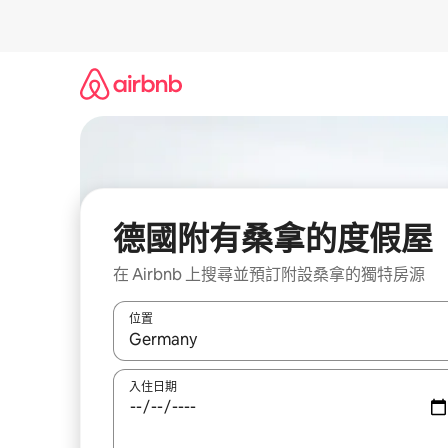
略
過
以
前
往
內
容
德國附有桑拿的度假屋
在 Airbnb 上搜尋並預訂附設桑拿的獨特房源
位置
如有搜尋結果，瀏覽內容時請使用上下箭頭，或輕
入住日期