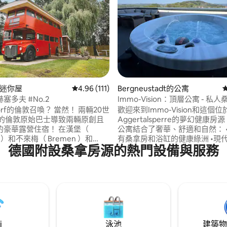
93 的平均評分（滿分 5 分）
的迷你屋
從 111 則評價中獲得 4.96 的平均評分（滿分 5
4.96 (111)
Bergneustadt的公寓
塞多夫 #No.2
Immo-Vision：頂層公寓 - 私
浴缸
的倫敦召喚？ 當然！ 兩輛20世
歡迎來到Immo-Vision和這個位
代的倫敦原始巴士導致兩輛原創且
Aggertalsperre的夢幻健康房
華露營住宿！ 在漢堡（
公寓結合了奢華、舒適和自然： •全景 •配
g ）和不來梅（ Bremen ）和
有桑拿房和浴缸的健康綠洲 •現
德國附設桑拿房源的熱門設備與服務
annsland」之間，騎自行車即可抵
服務 • 配有按摩浴缸和休息區的露
（ Lower Saxony ）的性質，
電視 • 2 間臥室，配有舒適的 1.80
住宿提供各種舒適的住宿，以及
寬敞睡眠空間的沙發床 •設備精
自由精
備有全自動咖啡機 • 可直接前往
神提供懷舊魅力的非凡體驗。 期待相見
然體驗 • 直達頂樓的電梯
i
泳池
建築物