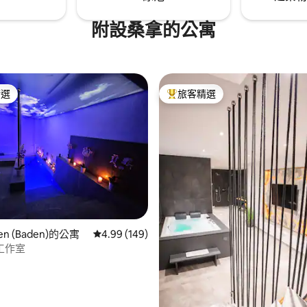
附設桑拿的公寓
精選
旅客精選
榜首
旅客精選榜首
.97 的平均評分（滿分 5 分）
ten (Baden)的公寓
從 149 則評價中獲得 4.99 的平均評分（滿分 5
4.99 (149)
工作室