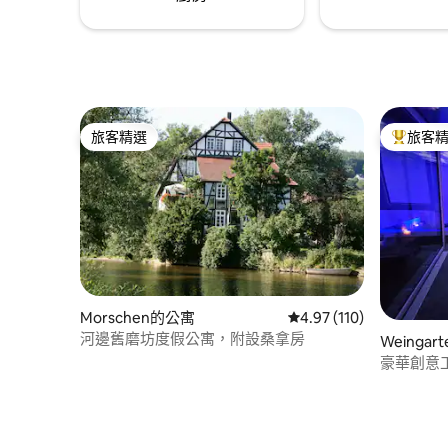
旅客精選
旅客
旅客精選
旅客精選
Morschen的公寓
從 110 則評價中獲得 4
4.97 (110)
河邊舊磨坊度假公寓，附設桑拿房
Weingar
豪華創意