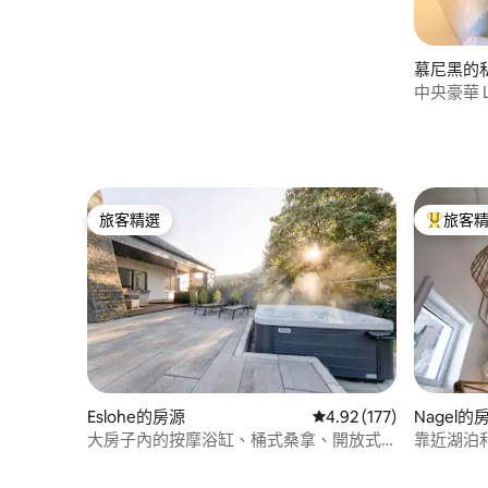
慕尼黑的
中央豪華 L
旅客精選
旅客
旅客精選
旅客精選
Eslohe的房源
從 177 則評價中獲得 4
4.92 (177)
Nagel的
大房子內的按摩浴缸、桶式桑拿、開放式
靠近湖泊和高
廚房
行車和徒