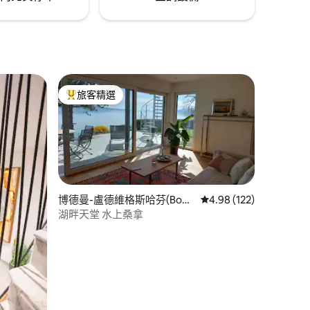
旅客精選
旅客精選榜首
博德曼-盧德維格斯哈芬(Bod
從 122 則評價中獲得 4
4.98 (122)
man-Ludwigshafen)的公寓
湖畔天堂 水上桑拿
 分）