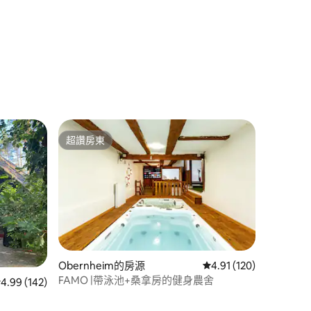
 分）
超讚房東
超讚房東
 分）
Obernheim的房源
從 120 則評價中獲得 4
4.91 (120)
FAMO |帶泳池+桑拿房的健身農舍
 142 則評價中獲得 4.99 的平均評分（滿分 5 分）
4.99 (142)