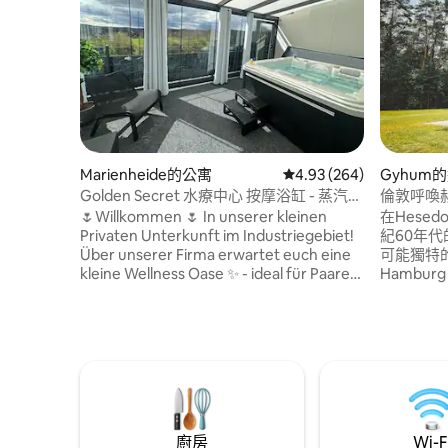
Marienheide的公寓
從 264 則評價中獲得 4.
4.93 (264)
Gyhum
Golden Secret 水療中心 按摩浴缸 - 蒸汽桑
倫敦呼喚赫
拿
🌷Willkommen 🌷 In unserer kleinen
在Hesedorf
Privaten Unterkunft im Industriegebiet!
紀60年
Über unserer Firma erwartet euch eine
可能獨特的豪
kleine Wellness Oase ✨ - ideal für Paare,
Hambur
die Entspannung suchen. Der Jacuzzi ist
「Kliem
exklusiv für euch. Genießt die
達下薩克森州
Dampfsauna und entspannte Abende
這間獨家
mit Netflix.🍿 Übrigens: Es gibt noch eine
獨立浴室！ 為家庭、情侶、朋友和
zweite, identische Unterkunft mit dem
gleichen Wellness-Erlebnis. 🤍.
廚房
Wi-F