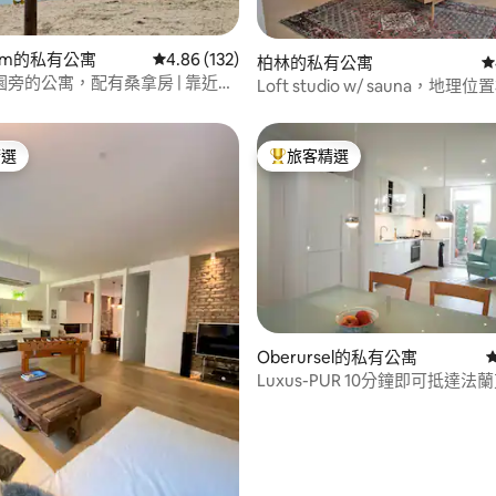
94 的平均評分（滿分 5 分）
eim的私有公寓
從 132 則評價中獲得 4.86 的平均評分（滿分 5
4.86 (132)
柏林的私有公寓
從
旁的公寓，配有桑拿房 | 靠近萊
Loft studio w/ sauna，地理
泊
精選
旅客精選
榜首
旅客精選榜首
Oberursel的私有公寓
99 的平均評分（滿分 5 分）
Luxus-PUR 10分鐘即可抵達
票價