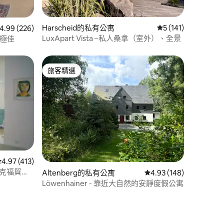
 分）
Harscheid的私有公寓
從 141 則評價中獲得
5 (141)
 226 則評價中獲得 4.99 的平均評分（滿分 5 分）
4.99 (226)
LuxApart Vista –私人桑拿（室外）、全景
位置極佳
旅客精選
旅客精選
從 413 則評價中獲得 4.97 的平均評分（滿分 5 分）
4.97 (413)
法蘭克福貿易
Altenberg的私有公寓
從 148 則評價中獲得 4
4.93 (148)
Löwenhainer - 靠近大自然的安靜度假公寓