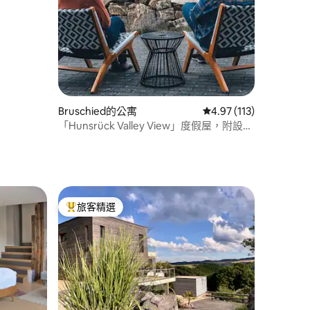
Bruschied的公寓
從 113 則評價中獲得 4
4.97 (113)
「Hunsrück Valley View」度假屋，附設三
溫暖
旅客精選
旅客精選榜首