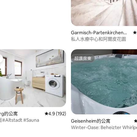
Garmisch-Partenkirchen的
從
公寓
私人水療中心和阿爾皮花園
超讚房東
超讚房東
96 的平均評分（滿分 5 分）
erg的公寓
從 192 則評價中獲得 4.9 的平均評分（滿分 5
4.9 (192)
ltstadt #Sauna
Geisenheim的公寓
Winter-Oase: Beheizter Whirlp
& Kamin