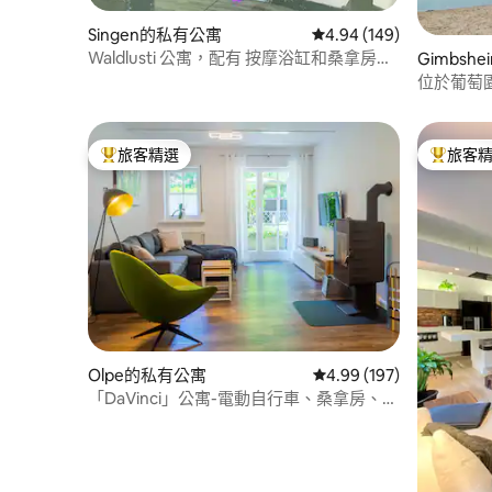
Singen的私有公寓
從 149 則評價中獲得 4.
4.94 (149)
Waldlusti 公寓，配有 按摩浴缸和桑拿房，
Gimbsh
就在森林旁
位於葡萄園
茵河和湖
旅客精選
旅客
旅客精選榜首
旅客精選
Olpe的私有公寓
從 197 則評價中獲得 4.
4.99 (197)
「DaVinci」公寓-電動自行車、桑拿房、花
園、Kamin