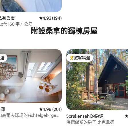
私有公寓
從 194 則評價中獲得 4.93 的平均評分（滿分 5
4.93 (194)
oft 160 平方公尺
附設桑拿的獨棟房屋
精選
旅客精選
榜首
旅客精選榜首
.92 的平均評分（滿分 5 分）
房源
從 201 則評價中獲得 4.98 的平均評分（滿分 5
4.98 (201)
爾夫球場的Fichtelgebirge自
Sprakensehl的房源
從
步小屋
海德傑斯的房子 比克韋德