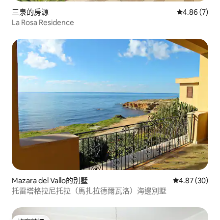
三泉的房源
從 7 則評價
4.86 (7)
La Rosa Residence
Mazara del Vallo的別墅
從 30 則評價
4.87 (30)
托雷塔格拉尼托拉（馬扎拉德爾瓦洛）海邊別墅