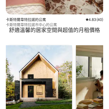
卡斯特爾韋特拉諾的公寓
從 40 則評價
4.83 (40)
卡斯特爾韋特拉諾市中心的公寓
舒適溫馨的居家空間與超值的月租價格