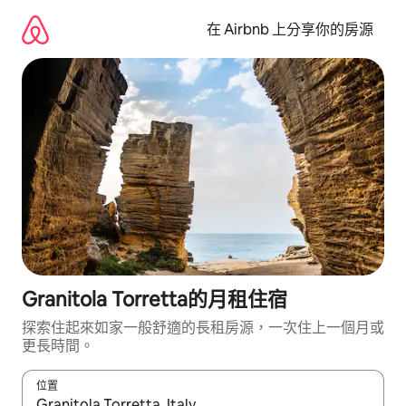
略
過
在 Airbnb 上分享你的房源
以
前
往
內
容
Granitola Torretta的月租住宿
探索住起來如家一般舒適的長租房源，一次住上一個月或
更長時間。
位置
如有搜尋結果，瀏覽內容時請使用上下箭頭，或輕點、滑動裝置。