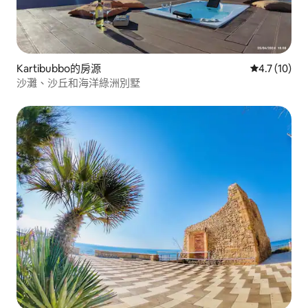
Kartibubbo的房源
從 10 則評
4.7 (10)
沙灘、沙丘和海洋綠洲別墅