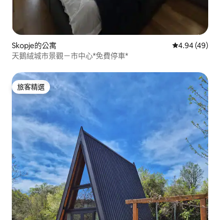
Skopje的公寓
從 49 則評價
4.94 (49)
天鵝絨城市景觀－市中心*免費停車*
旅客精選
旅客精選