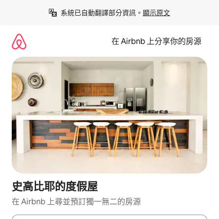
略
系統已自動翻譯部分資訊。
顯示原文
過
以
前
在 Airbnb 上分享你的房源
往
內
容
史高比耶的度假屋
在 Airbnb 上尋並預訂獨一無二的房源