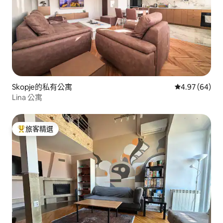
Skopje的私有公寓
從 64 則評價
4.97 (64)
Lina 公寓
旅客精選
旅客精選榜首