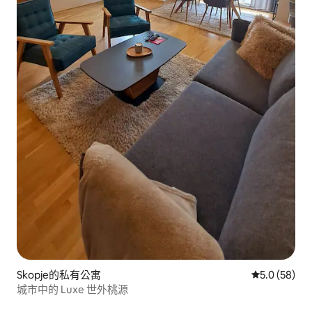
Skopje的私有公寓
從 58 則評
5.0 (58)
城市中的 Luxe 世外桃源