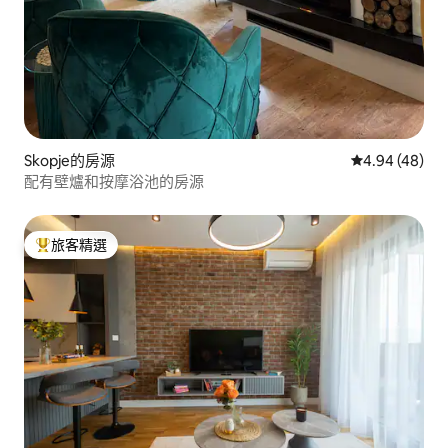
Skopje的房源
從 48 則評價
4.94 (48)
配有壁爐和按摩浴池的房源
旅客精選
旅客精選榜首