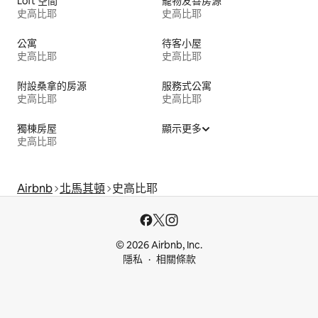
Loft 空間
寵物友善房源
史高比耶
史高比耶
公寓
待客小屋
史高比耶
史高比耶
附設桑拿的房源
服務式公寓
史高比耶
史高比耶
獨棟房屋
顯示更多
史高比耶
Airbnb
北馬其頓
史高比耶
© 2026 Airbnb, Inc.
隱私
相關條款