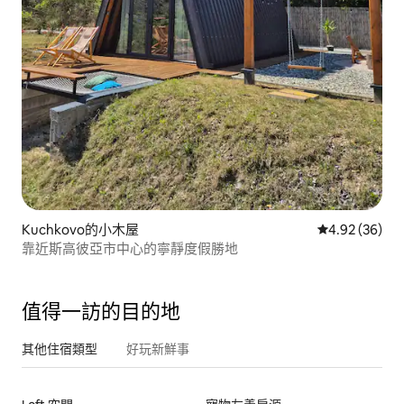
Kuchkovo的小木屋
從 36 則評價
4.92 (36)
靠近斯高彼亞市中心的寧靜度假勝地
值得一訪的目的地
其他住宿類型
好玩新鮮事