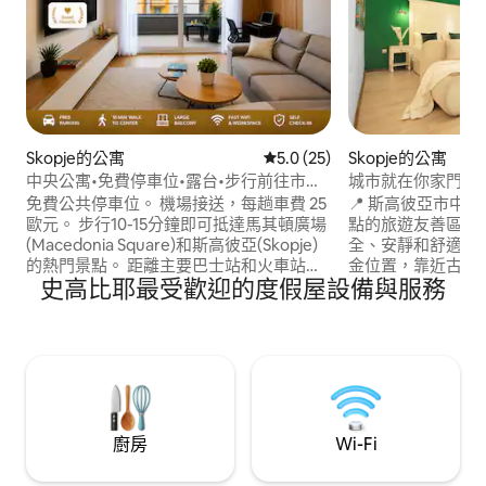
Skopje的公寓
從 25 則評價中獲得 5.0 的平
5.0 (25)
Skopje的公寓
中央公寓•免費停車位•露台•步行前往市中
城市就在你家門口|
心
廣場
免費公共停車位。 機場接送，每趟車費 25
📍 斯高彼亞市中心
歐元。 步行10-15分鐘即可抵達馬其頓廣場
點的旅遊友善區域 
(Macedonia Square)和斯高彼亞(Skopje)
全、安靜和舒適的住
的熱門景點。 距離主要巴士站和火車站
金位置，靠近古巴札
史高比耶最受歡迎的度假屋設備與服務
900 公尺。 明亮且現代化的公寓，非常適
步行前往任何地方 
合探索這座城市。 在內部，您會發現： 迎
咖啡館、博物館和地
賓禮物、咖啡和飲料 可欣賞美景的大陽臺
獨自旅行者和商務差
超高速Wi-Fi ・空調 Q-LED智慧電視 設備
位置出發，不用開
齊全的廚房 大床、飯店品質的床單、毛巾
亞 💻 免費WiFi
和電動百葉窗 非常適合情侶、小家庭、數
位遊民和商務差旅人士
廚房
Wi-Fi