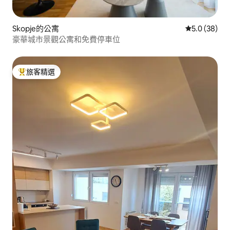
Skopje的公寓
從 38 則評
5.0 (38)
豪華城市景觀公寓和免費停車位
旅客精選
旅客精選榜首