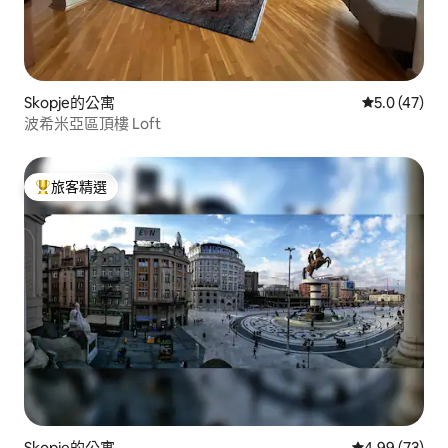
Skopje的公寓
從 47 則評
5.0 (47)
波希米亞區頂樓 Loft
旅客精選
旅客精選榜首
Skopje的公寓
從 73 則評價
4.99 (73)