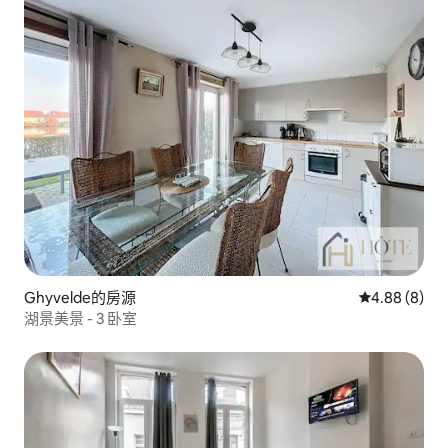
Ghyvelde的房源
從 8 則評價中
4.88 (8)
湖景美景 - 3 卧室