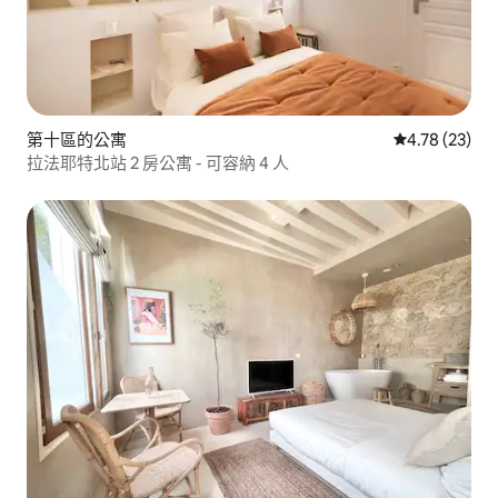
第十區的公寓
從 23 則評價
4.78 (23)
拉法耶特北站 2 房公寓 - 可容納 4 人