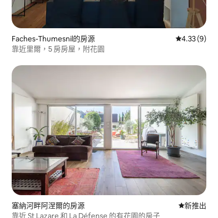
Faches-Thumesnil的房源
從 9 則評價
4.33 (9)
靠近里爾，5 房房屋，附花園
塞納河畔阿涅爾的房源
新住處
新推出
靠近 St Lazare 和 La Défense 的有花園的房子