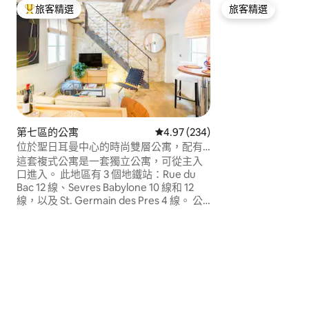
旅客精選
旅客精選
旅客精選榜首
旅客精選
第七區的公寓
從 234 則評價中獲得 4.97 的平
4.97 (234)
位於聖日耳曼中心的時尚雙層公寓，配有
空調
這套複式公寓是一套獨立公寓，可從主入
口進入。 此地區有 3 個地鐵站：Rue du
Bac 12 線、Sevres Babylone 10 線和 12
線，以及 St. Germain des Pres 4 線。 公
寓內有樓梯，可能不適合行動不便的人士
入住。 3. 這套公寓最多只能舒適地容納 3
人。 歡迎 12 歲以上的兒童入住。 4.雖然廚
房設備精良，但沒有洗碗機。