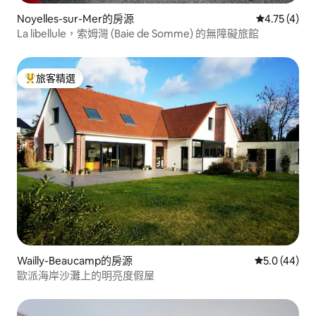
Noyelles-sur-Mer的房源
從 4 則評價
4.75 (4)
La libellule，索姆灣 (Baie de Somme) 的無障礙旅館
旅客精選
旅客精選榜首
Wailly-Beaucamp的房源
從 44 則評
5.0 (44)
歐派海岸沙灘上的明亮度假屋