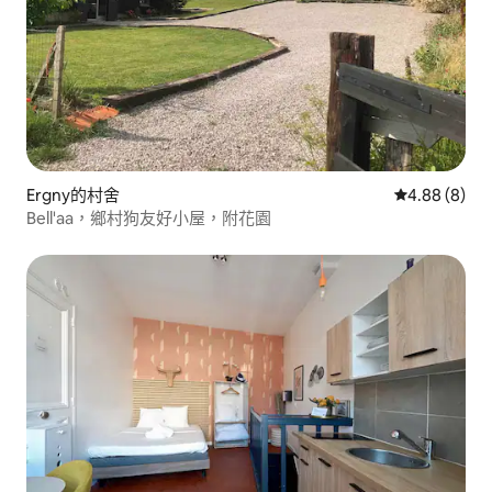
Ergny的村舍
從 8 則評價中
4.88 (8)
Bell'aa，鄉村狗友好小屋，附花園