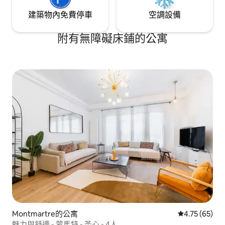
建築物內免費停車
空調設備
附有無障礙床鋪的公寓
Montmartre的公寓
從 65 則評價
4.75 (65)
魅力與舒適 - 蒙馬特 - 圣心 - 4人