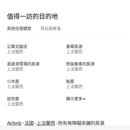
值得一訪的目的地
其他住宿類型
好玩新鮮事
公寓式飯店
豪華房源
上法蘭西
上法蘭西
直達滑雪場的房源
附設桑拿的房源
上法蘭西
上法蘭西
小木屋
船屋
上法蘭西
上法蘭西
迷你屋
顯示更多
上法蘭西
Airbnb
法國
上法蘭西
附有無障礙床鋪的房源