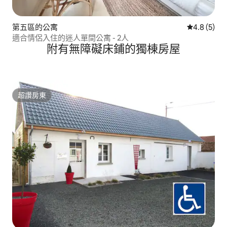
第五區的公寓
從 5 則評價
4.8 (5)
適合情侶入住的迷人單間公寓 - 2人
附有無障礙床鋪的獨棟房屋
超讚房東
超讚房東