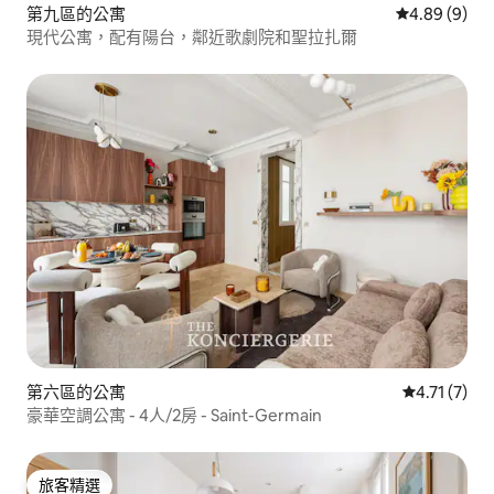
第九區的公寓
從 9 則評價中
4.89 (9)
現代公寓，配有陽台，鄰近歌劇院和聖拉扎爾
第六區的公寓
從 7 則評價
4.71 (7)
豪華空調公寓 - 4人/2房 - Saint-Germain
旅客精選