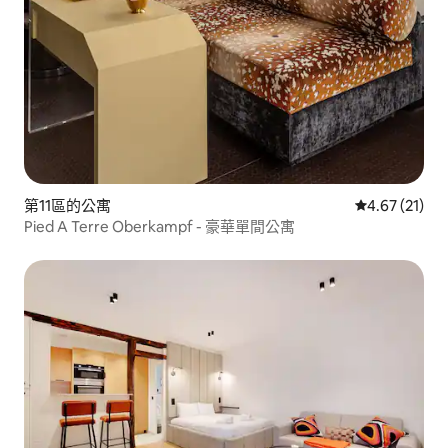
第11區的公寓
從 21 則評價
4.67 (21)
Pied A Terre Oberkampf - 豪華單間公寓