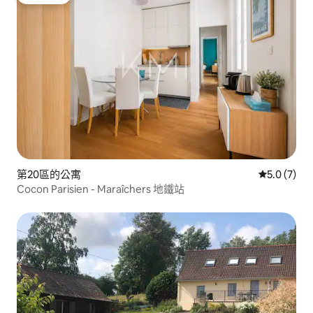
旅客精選
第20區的公寓
從 7 則評價
5.0 (7)
Cocon Parisien - Maraîchers 地鐵站