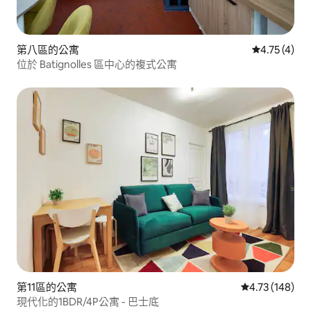
第八區的公寓
從 4 則評價
4.75 (4)
位於 Batignolles 區中心的複式公寓
第11區的公寓
從 148 則評價
4.73 (148)
現代化的1BDR/4P公寓 - 巴士底