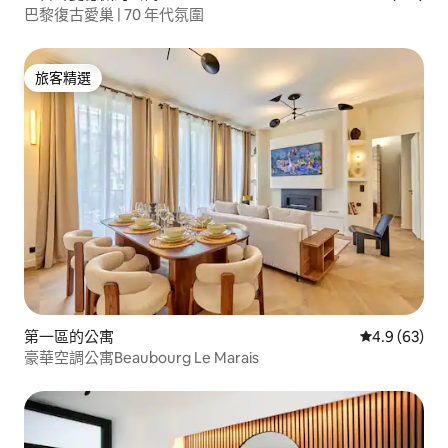
巴黎復古愛巢 | 70 年代氛圍
旅客精選
旅客精選
第一區的公寓
從 63 則評
4.9 (63)
豪華空調公寓Beaubourg Le Marais