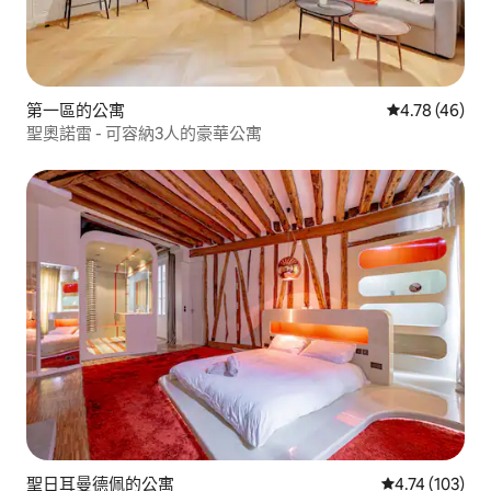
第一區的公寓
從 46 則評價
4.78 (46)
聖奧諾雷 - 可容納3人的豪華公寓
聖日耳曼德佩的公寓
從 103 則評價
4.74 (103)