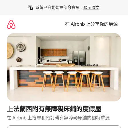
略
系統已自動翻譯部分資訊。
顯示原文
過
以
前
在 Airbnb 上分享你的房源
往
內
容
上法蘭西附有無障礙床鋪的度假屋
在 Airbnb 上搜尋和預訂帶有無障礙床鋪的獨特房源