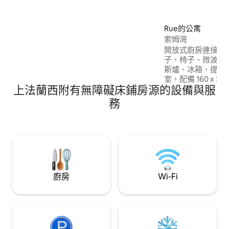
Rue的公寓
索姆灣
開放式廚房連接餐
子、椅子、微波爐
斯爐、冰箱、提供
室，配備 160 x 
上法蘭西附有無障礙床鋪房源的設備與服
備洗手台和義式淋
一個露台，配備瓦
務
枕頭。請注意。不
住時間為下午 3 點
點前。必須保持房間乾
供暖氣。
廚房
Wi-Fi