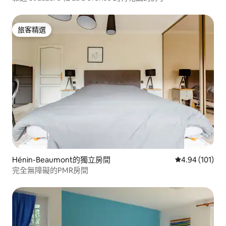
旅客精選
旅客精選
Hénin-Beaumont的獨立房間
從 101 則評價
4.94 (101)
完全無障礙的PMR房間