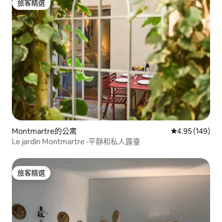
旅客精選
旅客精選
Montmartre的公寓
從 149 則評價
4.95 (149)
Le jardin Montmartre ·平靜和私人露臺
旅客精選
旅客精選