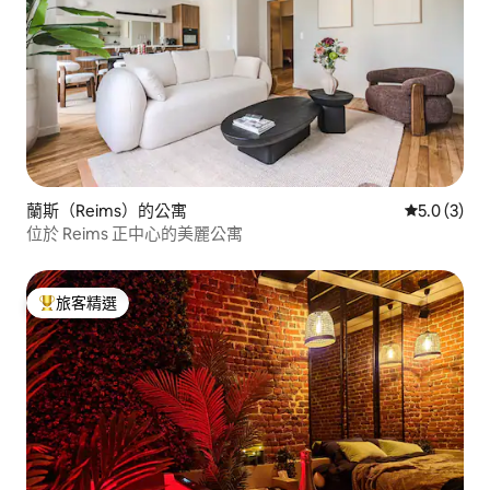
蘭斯（Reims）的公寓
從 3 則評價
5.0 (3)
位於 Reims 正中心的美麗公寓
旅客精選
旅客精選榜首