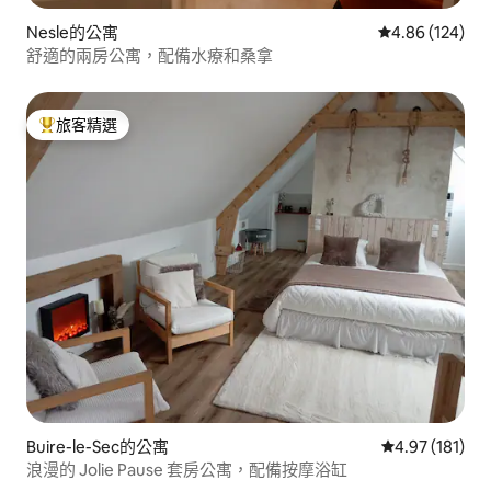
Nesle的公寓
從 124 則評價
4.86 (124)
舒適的兩房公寓，配備水療和桑拿
旅客精選
旅客精選榜首
Buire-le-Sec的公寓
從 181 則評價
4.97 (181)
浪漫的 Jolie Pause 套房公寓，配備按摩浴缸