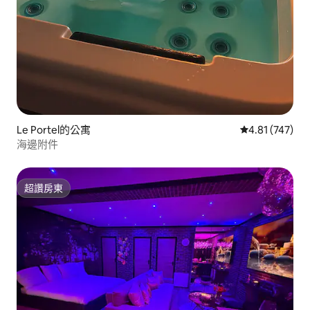
Le Portel的公寓
從 747 則評價
4.81 (747)
海邊附件
超讚房東
超讚房東