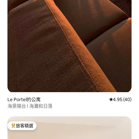
Le Portel的公寓
從 40 則評價
4.95 (40)
海景陽台 I 海灘和日落
旅客精選
旅客精選榜首