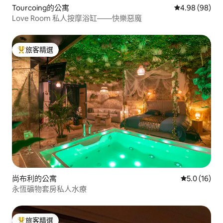
Tourcoing的公寓
從 98 則評價
4.98 (98)
Love Room 私人按摩浴缸——快樂惡魔
旅客精選
旅客精選榜首
尚布利的公寓
從 16 則評
5.0 (16)
永恆礦物套房私人水療
旅客精選