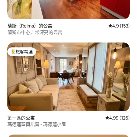
蘭斯（Reims）的公寓
從 153 則評
4.9 (153)
蘭斯市中心非常漂亮的公寓
旅客精選
旅客精選榜首
第一區的公寓
從 126 則評價
4.99 (126)
瑪德蓮聖奧諾雷 - 瑪德蓮小屋