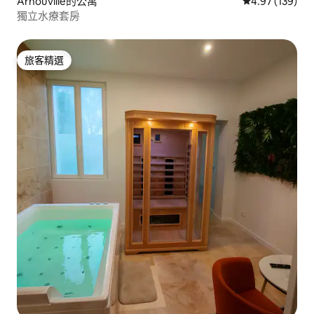
Arnouville的公寓
從 139 則評價
4.97 (139)
獨立水療套房
旅客精選
旅客精選