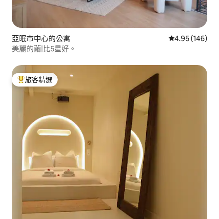
亞眠市中心的公寓
從 146 則評價
4.95 (146)
美麗的繭|比5星好。
旅客精選
旅客精選榜首