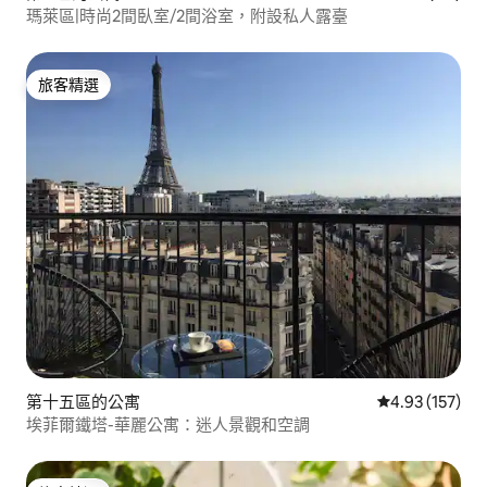
瑪萊區|時尚2間臥室/2間浴室，附設私人露臺
旅客精選
旅客精選
第十五區的公寓
從 157 則評價
4.93 (157)
埃菲爾鐵塔-華麗公寓：迷人景觀和空調