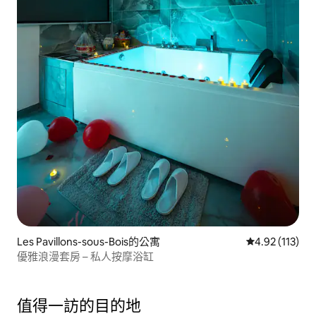
Les Pavillons-sous-Bois的公寓
從 113 則評價
4.92 (113)
優雅浪漫套房 – 私人按摩浴缸
值得一訪的目的地