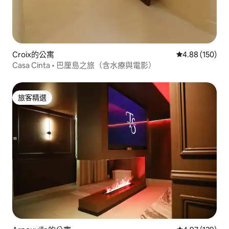
Croix的公寓
從 150 則評價
4.88 (150)
Casa Cinta • 巴厘島之旅（含水療與電影）
旅客精選
旅客精選