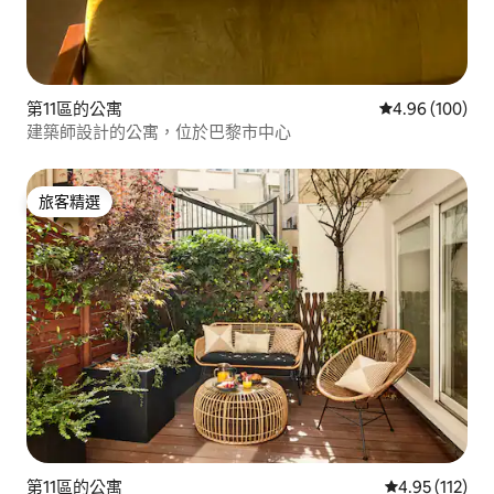
第11區的公寓
從 100 則評價
4.96 (100)
建築師設計的公寓，位於巴黎市中心
旅客精選
旅客精選
第11區的公寓
從 112 則評價
4.95 (112)