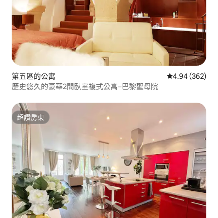
第五區的公寓
從 362 則評價
4.94 (362)
歷史悠久的豪華2間臥室複式公寓–巴黎聖母院
超讚房東
超讚房東