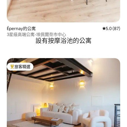
Épernay的公寓
從 87 則評
5.0 (87)
3星級高端公寓-埃佩爾奈市中心
設有按摩浴池的公寓
旅客精選
旅客精選榜首