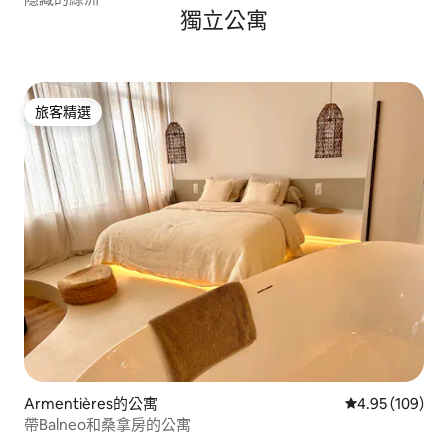
獨立公寓
旅客精選
旅客精選
Armentières的公寓
從 109 則評價
4.95 (109)
帶Balneo和桑拿房的公寓