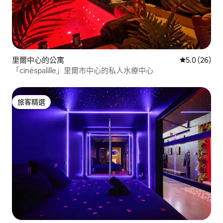
里爾中心的公寓
從 26 則評
5.0 (26)
「cinéspalille」里爾市中心的私人水療中心
旅客精選
旅客精選