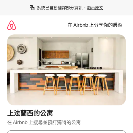
略
系統已自動翻譯部分資訊。
顯示原文
過
以
前
在 Airbnb 上分享你的房源
往
內
容
上法蘭西的公寓
在 Airbnb 上搜尋並預訂獨特的公寓