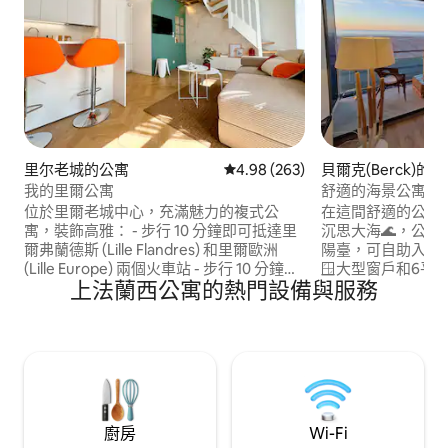
里尔老城的公寓
從 263 則評價中獲得 4.98 的平
4.98 (263)
貝爾克(Berck)的
我的里爾公寓
舒適的海景公寓，
位於里爾老城中心，充滿魅力的複式公
在這間舒適的公寓
寓，裝飾高雅： - 步行 10 分鐘即可抵達里
沉思大海🌊，公
爾弗蘭德斯 (Lille Flandres) 和里爾歐洲
陽臺，可自助入住。 ✅ 摘要 🌅180度
(Lille Europe) 兩個火車站 - 步行 10 分鐘即
🪟大型窗戶和6平方公尺
上法蘭西公寓的熱門設備與服務
可抵達 Rihour 地鐵站或 Lille Flandre 地鐵
庫（1個空間） 📶Wi-Fi + 連線電視 ✨54平
站 - 步行 5 分鐘即可抵達大廣場 - 距離里爾
方公尺的翻新公寓
天頂體育館 (Zénith de Lille) 1.5 公里（步
緻。 🏖️步行即可抵達：海灘、商店、餐
行 20 分鐘） - 距離維勒諾夫達斯克的皮埃
廳、賭場……步行
爾·莫魯瓦大球場 12 公里（開車 15 分鐘或
定）。 👶歡迎嬰兒：現場有折疊嬰兒床
搭乘地鐵 40 分鐘） - 距離里爾萊斯坎機場
+高腳椅
(Lille-Lesquin) 12 公里 地下停車場、V'Lille
自行車、巴士……一切都在附近。
廚房
Wi-Fi