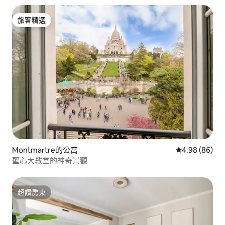
旅客精選
旅客精選
Montmartre的公寓
從 86 則評價
4.98 (86)
聖心大教堂的神奇景觀
超讚房東
超讚房東