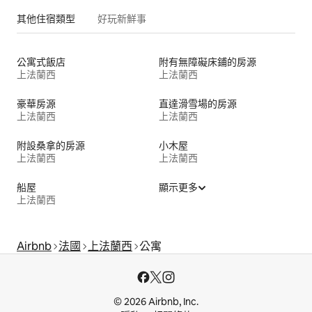
其他住宿類型
好玩新鮮事
公寓式飯店
附有無障礙床鋪的房源
上法蘭西
上法蘭西
豪華房源
直達滑雪場的房源
上法蘭西
上法蘭西
附設桑拿的房源
小木屋
上法蘭西
上法蘭西
船屋
顯示更多
上法蘭西
Airbnb
法國
上法蘭西
公寓
© 2026 Airbnb, Inc.