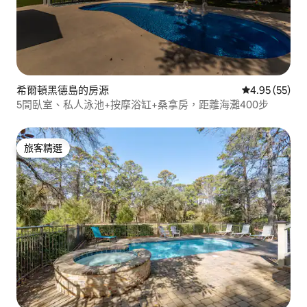
希爾頓黑德島的房源
從 55 則評價
4.95 (55)
5間臥室、私人泳池+按摩浴缸+桑拿房，距離海灘400步
旅客精選
旅客精選