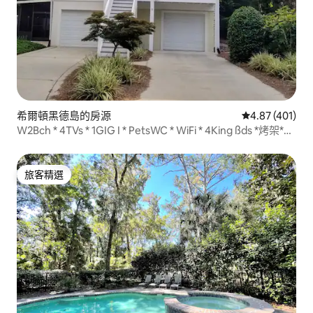
希爾頓黑德島的房源
從 401 則評價
4.87 (401)
W2Bch * 4TVs * 1GIG I * PetsWC * WiFi * 4King ßds *烤架*
gms
旅客精選
旅客精選