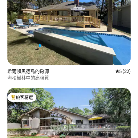
希爾頓黑德島的房源
從 22 則
5 (22)
海松樹林中的高棉質
旅客精選
旅客精選榜首