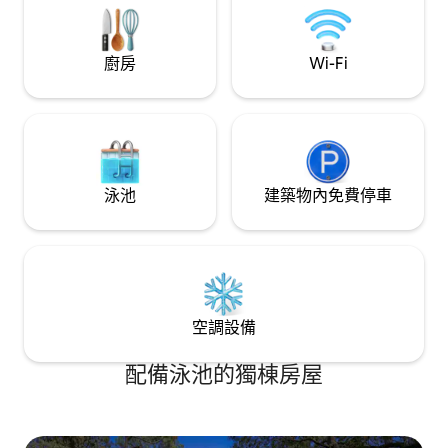
竿和釣具。
功能
廚房
Wi-Fi
泳池
建築物內免費停車
空調設備
配備泳池的獨棟房屋