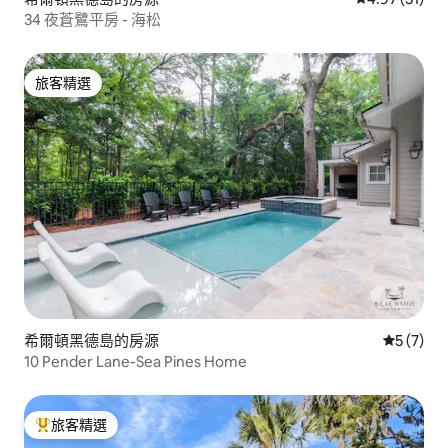
34 夜蒼鷺平房 - 海松
旅客精選
旅客精選
希爾頓黑德島的房源
從 7 則
5 (7)
10 Pender Lane-Sea Pines Home
旅客精選
旅客精選榜首