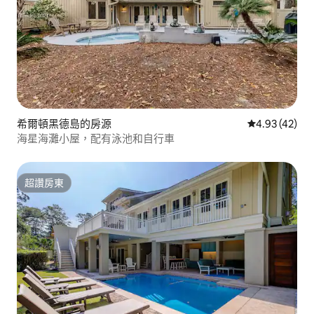
希爾頓黑德島的房源
從 42 則評價
4.93 (42)
海星海灘小屋，配有泳池和自行車
超讚房東
超讚房東