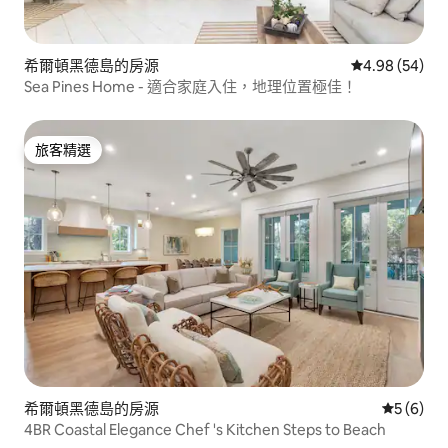
希爾頓黑德島的房源
從 54 則評價
4.98 (54)
Sea Pines Home - 適合家庭入住，地理位置極佳！
旅客精選
旅客精選
希爾頓黑德島的房源
從 6 則
5 (6)
4BR Coastal Elegance Chef 's Kitchen Steps to Beach