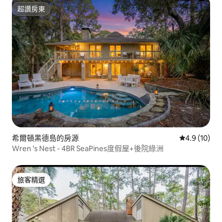
超讚房東
超讚房東
希爾頓黑德島的房源
從 10 則評
4.9 (10)
Wren 's Nest - 4BR SeaPines度假屋+後院綠洲
旅客精選
旅客精選