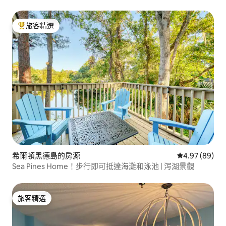
旅客精選
旅客精選榜首
希爾頓黑德島的房源
從 89 則評價
4.97 (89)
Sea Pines Home！步行即可抵達海灘和泳池 | 泻湖景觀
旅客精選
旅客精選