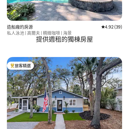
造船廠的房源
從 39 則評價
4.92 (39)
私人泳池 | 高爾夫 | 精緻咖啡 | 海景
提供週租的獨棟房屋
旅客精選
旅客精選榜首