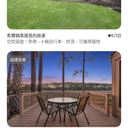
希爾頓黑德島的房源
從 12 則
5 (12)
空間寬敞！熱帶、4 輛自行車、拱頂、可攜帶寵物
超讚房東
超讚房東