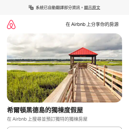
略
系統已自動翻譯部分資訊。
顯示原文
過
以
前
在 Airbnb 上分享你的房源
往
內
容
希爾頓黑德島的獨棟度假屋
在 Airbnb 上搜尋並預訂獨特的獨棟房屋