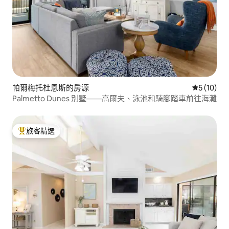
帕爾梅托杜恩斯的房源
從 10 則
5 (10)
Palmetto Dunes 別墅——高爾夫、泳池和騎腳踏車前往海灘
旅客精選
旅客精選榜首