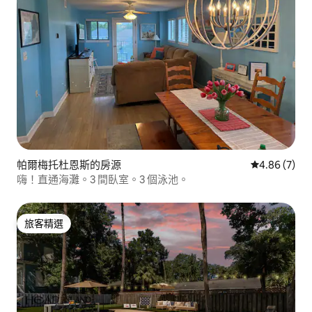
帕爾梅托杜恩斯的房源
從 7 則評價
4.86 (7)
嗨！直通海灘。3 間臥室。3 個泳池。
旅客精選
旅客精選