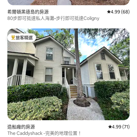
希爾頓黑德島的房源
從 68 則評價
4.99 (68)
80步即可抵達私人海灘•步行即可抵達Coligny
旅客精選
旅客精選榜首
造船廠的房源
從 71 則評價
4.99 (71)
The Caddyshack -完美的地理位置！