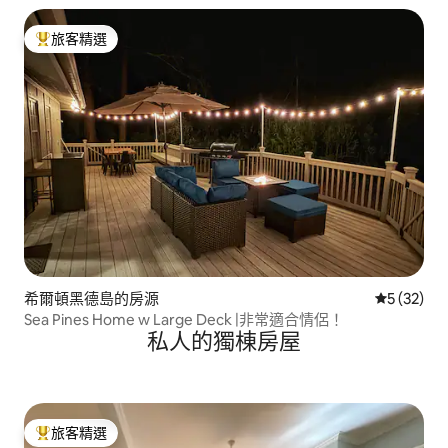
旅客精選
旅客精選榜首
希爾頓黑德島的房源
從 32 則
5 (32)
Sea Pines Home w Large Deck |非常適合情侶！
私人的獨棟房屋
旅客精選
旅客精選榜首