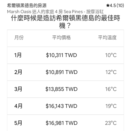
希爾頓黑德島的房源
從 10 則評
4.5 (10)
Marsh Oasis 迷人的家庭 4 房 Sea Pines - 按摩浴缸
什麼時候是造訪希爾頓黑德島的最佳時
機？
月份
平均價格
平均溫度
1月
$10,311 TWD
10°C
2月
$10,891 TWD
12°C
3月
$13,855 TWD
16°C
4月
$16,143 TWD
19°C
5月
$16,981 TWD
23°C