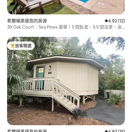
希爾頓黑德島的房源
從 12 則評價
4.92 (12)
39 Oak Court：Sea Pines 豪華！5 間臥室、5.5 間浴室、泳
池
旅客精選
旅客精選榜首
希爾頓黑德島的房源
從 31 則評價
4.97 (31)