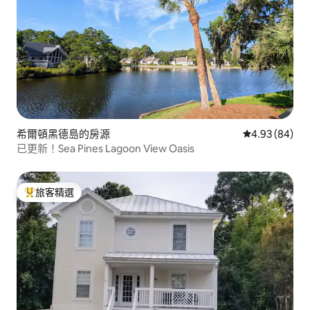
希爾頓黑德島的房源
從 84 則評價
4.93 (84)
已更新！Sea Pines Lagoon View Oasis
旅客精選
旅客精選榜首