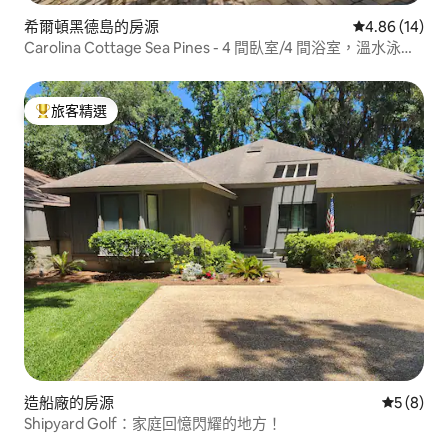
希爾頓黑德島的房源
從 14 則評價
4.86 (14)
Carolina Cottage Sea Pines - 4 間臥室/4 間浴室，溫水泳
池！
旅客精選
旅客精選榜首
造船廠的房源
從 8 則
5 (8)
Shipyard Golf：家庭回憶閃耀的地方！