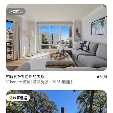
超讚房東
超讚房東
帕爾梅托杜恩斯的房源
從 5 則
5 (5)
Villamare 海濱 | 奢華房源，2026 年翻修
旅客精選
旅客精選榜首