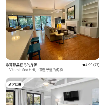
希爾頓黑德島的房源
從 77 則評價
4.99 (77)
「Vitamin Sea HHI」海邊舒適的海松
旅客精選
旅客精選