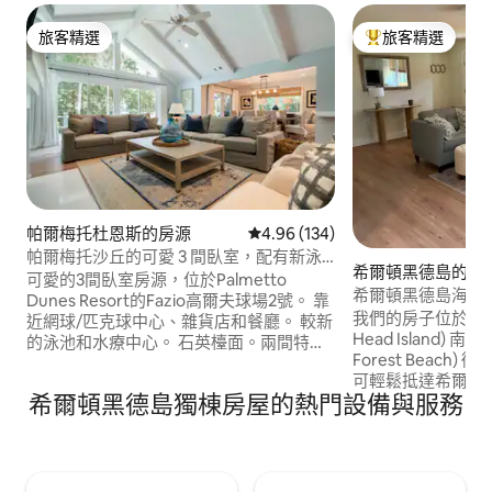
旅客精選
旅客精選
旅客精選
旅客精選榜首
帕爾梅托杜恩斯的房源
從 134 則評價中獲得 4.96 的平
4.96 (134)
帕爾梅托沙丘的可愛 3 間臥室，配有新泳
希爾頓黑德島的房
池和水療中心
可愛的3間臥室房源，位於Palmetto
希爾頓黑德島海灘
Dunes Resort的Fazio高爾夫球場2號。 靠
我們的房子位於希爾頓
近網球/匹克球中心、雜貨店和餐廳。 較新
Head Island) 
的泳池和水療中心。 石英檯面。兩間特大
Forest Beach)
床房，第三間臥室有兩張雙人床。 所有臥
可輕鬆抵達希爾頓
室都有平面電視、有線電視、ROKU。 前
希爾頓黑德島獨棟房屋的熱門設備與服務
Heron St有自己
門門廊的門鈴攝影機，可為房東／房客的
分鐘也可抵達 Colig
安全錄影。 Omni度假村和Dunes House
商店、餐廳和雜貨
的海灘通道，騎自行車5-10分鐘或步行15
室外淋浴間、2輛
分鐘即可抵達。 不提供沙灘毛巾/雨傘/椅
面有2張沙灘椅、
子。 6 月 26 日後無法使用泳池/SPA 加熱