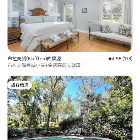
布拉夫頓(Bluffton)的房源
從 173 則評價
4.98 (173)
布拉夫頓舊城小屋+免費高爾夫球車！
旅客精選
旅客精選