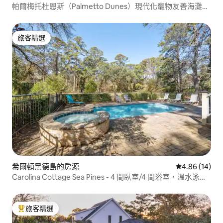
帕爾梅托杜恩斯（Palmetto Dunes）現代化寵物友善海灘小
屋
旅客精選
旅客精選
希爾頓黑德島的房源
從 14 則評價
4.86 (14)
Carolina Cottage Sea Pines - 4 間臥室/4 間浴室，溫水泳
池！
旅客精選
旅客精選榜首