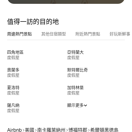
值得一訪的目的地
周邊熱門景點
其他住宿類型
附近熱門景點
好玩新鮮事
四角地區
亞特蘭大
度假屋
度假屋
奧蘭多
默特爾比奇
度假屋
度假屋
夏洛特
加特林堡
度假屋
度假屋
薩凡納
顯示更多
度假屋
Airbnb
美國
南卡羅萊納州
博福特郡
希爾頓黑德島