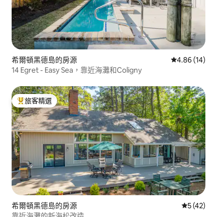
希爾頓黑德島的房源
從 14 則評價
4.86 (14)
14 Egret - Easy Sea，靠近海灘和Coligny
旅客精選
旅客精選榜首
希爾頓黑德島的房源
從 42 則
5 (42)
靠近海灘的新海松改造