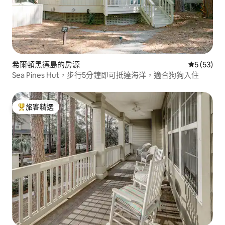
希爾頓黑德島的房源
從 53 則
5 (53)
Sea Pines Hut，步行5分鐘即可抵達海洋，適合狗狗入住
旅客精選
旅客精選榜首