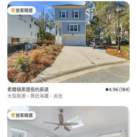
旅客精選
旅客精選榜首
希爾頓黑德島的房源
從 184 則評價
4.96 (184)
大型房源、靠近海灘、泳池
旅客精選
旅客精選榜首