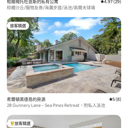
帕爾梅托杜恩斯的私有公寓
從 29 則評價
4.97 (29)
棕櫚沙丘/寵物友善/海灘步道/泳池/高爾夫球場
旅客精選
旅客精選
希爾頓黑德島的房源
從 8 則
5 (8)
28 Gunnery Lane – Sea Pines Retreat，附私人泳池
旅客精選
旅客精選榜首