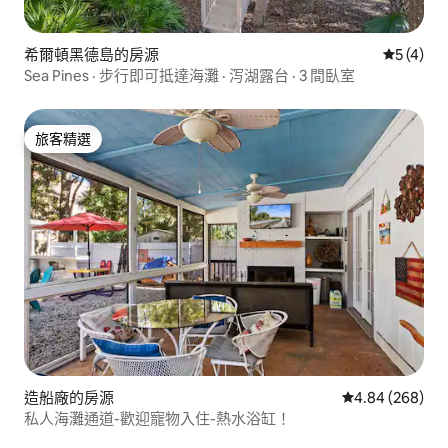
希爾頓黑德島的房源
從 4 則
5 (4)
Sea Pines · 步行即可抵達海灘 · 泻湖露台 · 3 間臥室
旅客精選
旅客精選
造船廠的房源
從 268 則評價
4.84 (268)
私人海灘通道-歡迎寵物入住-熱水浴缸！