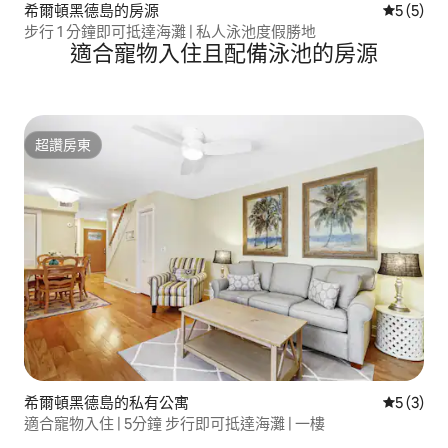
希爾頓黑德島的房源
從 5 則
5 (5)
步行 1 分鐘即可抵達海灘 | 私人泳池度假勝地
適合寵物入住且配備泳池的房源
超讚房東
超讚房東
希爾頓黑德島的私有公寓
從 3 則
5 (3)
適合寵物入住 | 5分鐘 步行即可抵達海灘 | 一樓