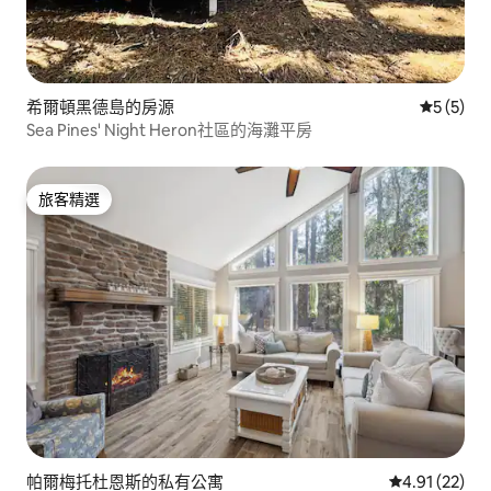
希爾頓黑德島的房源
從 5 則
5 (5)
Sea Pines' Night Heron社區的海灘平房
旅客精選
旅客精選
帕爾梅托杜恩斯的私有公寓
從 22 則評價
4.91 (22)