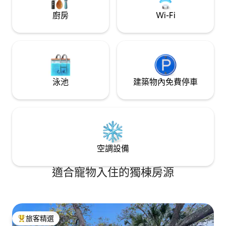
烤爐
廚房
Wi-Fi
泳池
建築物內免費停車
空調設備
適合寵物入住的獨棟房源
旅客精選
旅客精選榜首