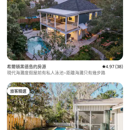
希爾頓黑德島的房源
從 38 則評價
4.97 (38)
現代海灘度假屋前有私人泳池~距離海灘只有幾步路
旅客精選
旅客精選