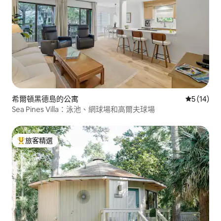
希爾頓黑德島的公寓
從 14 則
5 (14)
Sea Pines Villa：泳池、網球場和高爾夫球場
旅客精選
旅客精選榜首