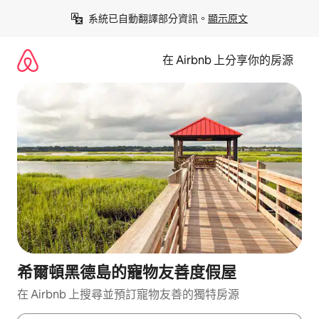
略
系統已自動翻譯部分資訊。
顯示原文
過
以
前
在 Airbnb 上分享你的房源
往
內
容
希爾頓黑德島的寵物友善度假屋
在 Airbnb 上搜尋並預訂寵物友善的獨特房源