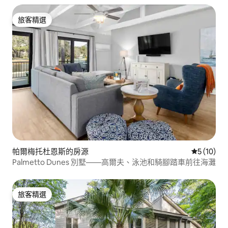
旅客精選
旅客精選
帕爾梅托杜恩斯的房源
從 10 則
5 (10)
Palmetto Dunes 別墅——高爾夫、泳池和騎腳踏車前往海灘
旅客精選
旅客精選