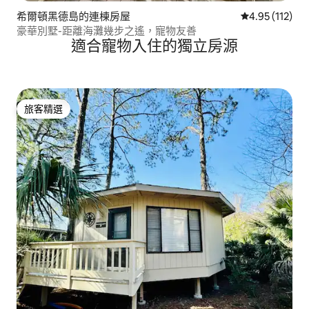
希爾頓黑德島的連棟房屋
從 112 則評價
4.95 (112)
豪華別墅-距離海灘幾步之遙，寵物友善
適合寵物入住的獨立房源
旅客精選
旅客精選