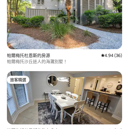
帕爾梅托杜恩斯的房源
從 36 則評價
4.94 (36)
帕爾梅托沙丘迷人的海灘別墅！
旅客精選
旅客精選