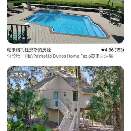
帕爾梅托杜恩斯的房源
從 153 則評價
4.86 (153)
位於第一洞的Palmetto Dunes Home Fazio高爾夫球場
超讚房東
超讚房東