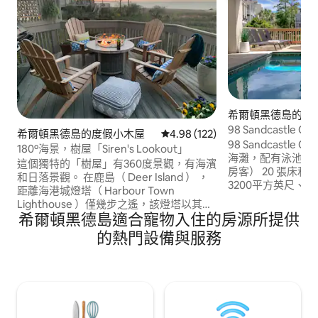
希爾頓黑德島的房
98 Sandcastle Ct
希爾頓黑德島的度假小木屋
從 122 則評價中獲得 4.98 的平
4.98 (122)
98 Sandcastl
180º海景，樹屋「Siren's Lookout」
海灘，配有泳池、電
這個獨特的「樹屋」有360度景觀，有海濱
房客） 20 張床和 2 張雙人沙發床。 超過
和日落景觀。 在鹿島（ Deer Island ） ，
3200平方英尺、
距離海港城燈塔（ Harbour Town
梯，距離海灘約0.3
Lighthouse ）僅幾步之遙，該燈塔以其大
6 間臥室 * 4 間
希爾頓黑德島適合寵物入住的房源所提供
型船碼頭、餐廳、商店和高爾夫俱樂部而
邊。 *溫水私人泳
聞名，是RBC Heritage Classic、PGA
的熱門設備與服務
*電梯可用：僅限成
Tour Event的體驗。 享受Sea Pines的所有
車位：4-6輛普通
設施，包括南海灘碼頭（ South Beach
SUV或LRG廂型車
Marina ）、海鬆海灘（ Sea Pines Beach
=車庫4 =車道。
）和鹹狗咖啡廳（ Salty Dog Cafe ） ，距
離這裡只有3英裏，有手推車和自行車道。
坐在營火旁欣賞日落。 可欣賞景觀的瓦斯