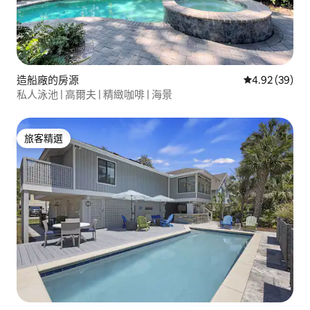
造船廠的房源
從 39 則評價
4.92 (39)
私人泳池 | 高爾夫 | 精緻咖啡 | 海景
旅客精選
旅客精選