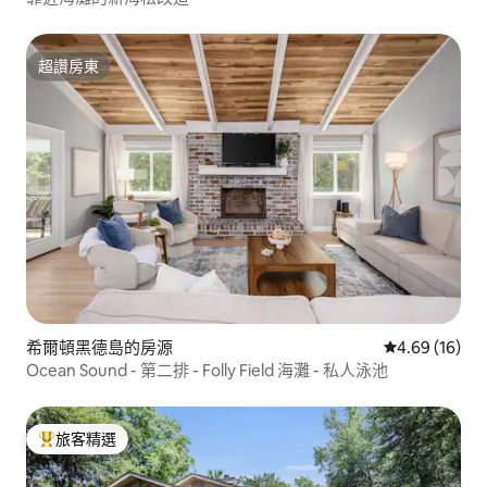
超讚房東
超讚房東
希爾頓黑德島的房源
從 16 則評價
4.69 (16)
Ocean Sound - 第二排 - Folly Field 海灘 - 私人泳池
旅客精選
旅客精選榜首