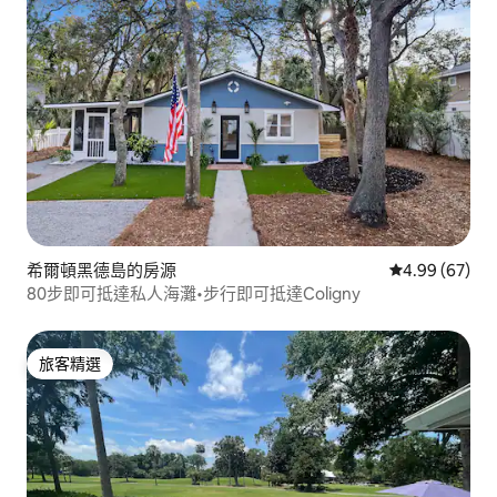
希爾頓黑德島的房源
從 67 則評價
4.99 (67)
80步即可抵達私人海灘•步行即可抵達Coligny
旅客精選
旅客精選