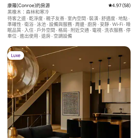
康羅(Conroe)的房源
從 58 則評價
4.97 (58)
黑橡木：森林和寒冷
待客之道
·
乾淨度
·
親子友善
·
室內空間
·
裝潢
·
舒適度
·
地點
·
準確性
·
衛浴
·
泳池
·
設備與服務
·
周邊
·
廚房
·
安靜
·
Wi-Fi
·
睡
眠品質
·
入住
·
戶外空間
·
格局
·
附近交通
·
電視
·
洗衣服務
·
停
車位
·
進出使用
·
退房
·
空調設備
Luxe
Luxe