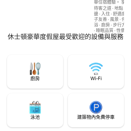
華住宿體驗。 享
賞市中心景觀的屋
待客之道
·
地點
·
乾
85 吋室外電視。可搭乘電
邊
·
入住
·
舒適度
·
數！ ⚽️ FIFA 世界盃 NRG 球場 5 英里 ~ 15
子友善
·
風景
·
停車
分鐘 ⚾️ 大金公園／市中心 4 英里 ~ 12 分鐘
浴
·
廚房
·
步行方便
🛍️ Galleria 商場 
·
睡眠品質
·
性價比
休士頓豪華度假屋最受歡迎的設備與服務
學 2 英里 ~ 7 分鐘 
醫療中心 4.2 英里 ~
英里 ~ 10 分鐘 ⛳️ 
鐘
廚房
Wi-Fi
泳池
建築物內免費停車