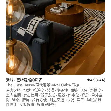
近城 - 蒙特羅斯的房源
從 44 則評價
4.93 (44)
The Glass HausII•現代奢華•River Oaks•電梯
待客之道
·
地點
·
乾淨度
·
裝潢
·
準確性
·
周邊
·
入住
·
舒適度
·
室內空間
·
進出使用
·
親子友善
·
風景
·
停車位
·
退房
·
戶外空
間
·
衛浴
·
廚房
·
步行方便
·
附近交通
·
狀況
·
噪音
·
睡眠品質
·
性價比
·
空調設備
·
設備與服務