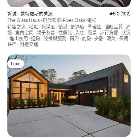
近城 - 蒙特羅斯的房源
從 102 則評
5.0 (102)
The Glass Haus •現代奢華•River Oaks•電梯
待客之道
·
地點
·
乾淨度
·
裝潢
·
舒適度
·
準確性
·
睡眠品質
·
周
邊
·
室內空間
·
親子友善
·
性價比
·
入住
·
風景
·
步行方便
·
狀況
·
進出使用
·
退房
·
設備與服務
·
衛浴
·
廚房
·
安靜
·
暖氣
·
長期
住宿
·
附近交通
Luxe
Luxe