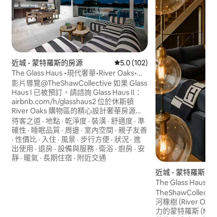
近城 - 蒙特羅斯的房源
從 102 則評價中獲得 5.0 的平
5.0 (102)
The Glass Haus •現代奢華•River Oaks•電
梯
影片導覽@TheShawCollective 如果 Glass
Haus I 已被預訂，請諮詢 Glass Haus II：
airbnb.com/h/glasshaus2 位於休斯頓
River Oaks 購物區的精心設計奢華房源，
靠近充滿活力的 Montrose — 可搭乘電梯
待客之道
·
地點
·
乾淨度
·
裝潢
·
舒適度
·
準
前往屋頂露台，享有寬敞的戶外空間、82
確性
·
睡眠品質
·
周邊
·
室內空間
·
親子友善
吋電視和迷人的天際線景觀。 步行評分 92
·
性價比
·
入住
·
風景
·
步行方便
·
狀況
·
進
⭐ ⚽️ FIFA 世界盃 NRG 球場 5 英里 | 約 15 分
出使用
·
退房
·
設備與服務
·
衛浴
·
廚房
·
安
鐘 ⚾️ Daikin Park／市中心 3.7 英里 ~ 9 分
靜
·
暖氣
·
長期住宿
·
附近交通
鐘 🏥 MD Anderson /Texas Med Ctr 4.2英
近城 - 蒙特羅斯的
里~12分鐘 🛍️ Galleria 4英里～11分鐘 🦉 瑞
The Glass HausI
斯大學 2 英里 ~ 7 分鐘 🏀 丰田中心 3 英里
梯
TheShawCollective
~ 10 分鐘
河橡樹 (River O
力的蒙特羅斯 (Mon