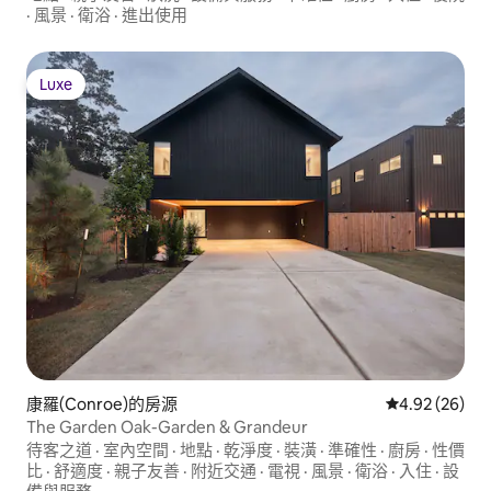
·
風景
·
衛浴
·
進出使用
Luxe
Luxe
康羅(Conroe)的房源
從 26 則評價
4.92 (26)
The Garden Oak-Garden & Grandeur
待客之道
·
室內空間
·
地點
·
乾淨度
·
裝潢
·
準確性
·
廚房
·
性價
比
·
舒適度
·
親子友善
·
附近交通
·
電視
·
風景
·
衛浴
·
入住
·
設