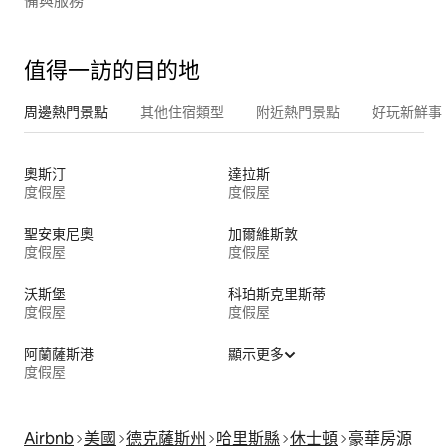
備與服務
值得一訪的目的地
周邊熱門景點
其他住宿類型
附近熱門景點
好玩新鮮事
奧斯汀
達拉斯
度假屋
度假屋
聖安東尼奧
加爾維斯敦
度假屋
度假屋
沃斯堡
科珀斯克里斯蒂
度假屋
度假屋
阿蘭薩斯港
顯示更多
度假屋
Airbnb
美國
德克薩斯州
哈里斯縣
休士頓
豪華房源