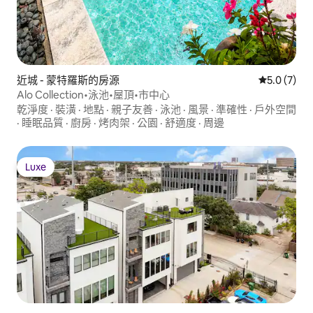
近城 - 蒙特羅斯的房源
從 7 則評價
5.0 (7)
Alo Collection•泳池•屋頂•市中心
乾淨度
·
裝潢
·
地點
·
親子友善
·
泳池
·
風景
·
準確性
·
戶外空間
·
睡眠品質
·
廚房
·
烤肉架
·
公園
·
舒適度
·
周邊
Luxe
Luxe