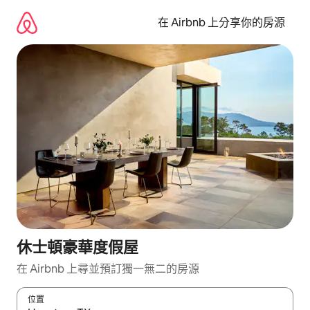
略
過
在 Airbnb 上分享你的房源
以
前
往
內
容
休士頓豪華度假屋
在 Airbnb 上尋並預訂獨一無二的房源
位置