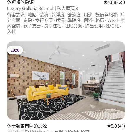
休斯頓的房源
從 25 則評價
4.88 (25)
Luxury Galleria Retreat | 私人屋頂 B
待客之道
·
地點
·
裝潢
·
乾淨度
·
舒適度
·
周邊
·
設備與服務
·
戶
外空間
·
廚房
·
步行方便
·
狀況
·
準確性
·
衛浴
·
格局
·
Wi-Fi
·
室
內空間
·
親子友善
·
長期住宿
·
睡眠品質
·
進出使用
·
性價比
·
入住
Luxe
Luxe
休士頓東南區的房源
從 41 則評
5.0 (41)