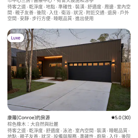
市中心三房 | 醫療中心，有營火設施和涼亭
待客之道
·
乾淨度
·
地點
·
準確性
·
裝潢
·
舒適度
·
周邊
·
室內空
間
·
親子友善
·
後院
·
入住
·
衛浴
·
狀況
·
附近交通
·
退房
·
戶外
空間
·
安靜
·
步行方便
·
睡眠品質
·
進出使用
Luxe
Luxe
康羅(Conroe)的房源
從 30 則評
5.0 (30)
棕色橡木：大自然與壯麗
待客之道
·
乾淨度
·
舒適度
·
泳池
·
室內空間
·
裝潢
·
睡眠品質
·
地點
·
親子友善
·
狀況
·
設備與服務
·
準確性
·
廚房
·
入住
·
後院