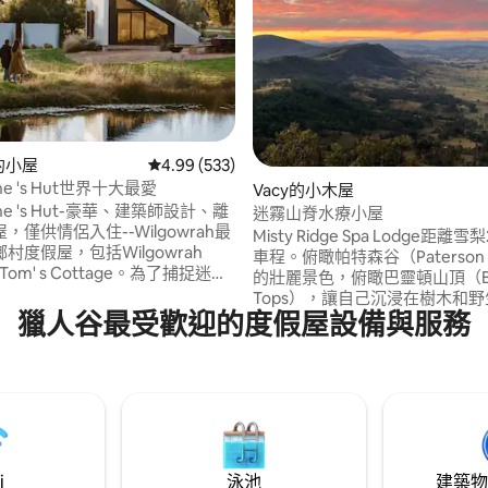
e的小屋
從 533 則評價中獲得 4.99 的平均評分（滿分 5
4.99 (533)
ne 's Hut世界十大最愛
95 的平均評分（滿分 5 分）
Vacy的小木屋
rne 's Hut-豪華、建築師設計、離
迷霧山脊水療小屋
，僅供情侶入住--Wilgowrah最
Misty Ridge Spa Lodge距
村度假屋，包括Wilgowrah
車程。俯瞰帕特森谷（Paterson V
和Tom' s Cottage。為了捕捉迷人
的壯麗景色，俯瞰巴靈頓山頂（Barr
它為房客提供了寧靜、隱私和隔
Tops），讓自己沉浸在樹木和
大床、全套浴室、淋浴間、沖水
獵人谷最受歡迎的度假屋設備與服務
間的大自然中。Misty Ridge擁
房、WiFi、空調（有一些限制）
2間浴室、設備精良的廚房和寬
火災危險高的期間關閉。 不接受
間，適合情侶、家庭或朋友度假
兒童或0-2歲嬰兒。不接受寵物入
林步道和度假村設施。在Misty R
可以放鬆身心，享受愉快的假期
i
泳池
建築物