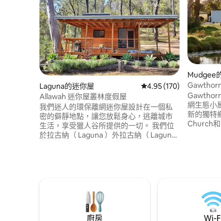
Mudge
Gawthor
Laguna的迷你屋
從 170 則評價中獲得 4.
4.95 (170)
Gawtho
Allawah 迷你屋叢林度假屋
網生態小屋
我們迷人的環保離網迷你屋設計在一個私
新的獨特鄉
密的僻靜地點，讓您放鬆身心，逃離城市
Church
生活，享受獵人谷所提供的一切。 我們位
的景色，
於拉古納（ Laguna ）外拉古納（ Laguna
離感。特
）外面的美麗私人灌木叢中，位於延戈國
馬桶、小廚
家公園（ Yengo National Park ）和瓦塔根
和火坑-在
州立森林（ Watagan State Forest ）之間
2-12歲
的56英畝土地上，俯瞰下方起伏的山谷，
住。）
四周環繞著蜿蜒的山脊線和朝向北地平線
的風景如畫的景觀。
廚房
Wi-F