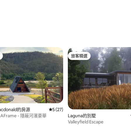
.82 的平均評分（滿分 5 分）
旅客精選
旅客精選
95 的平均評分（滿分 5 分）
Macdonald的房源
從 27 則評價中獲得 5 的平均評分（滿分 5
5 (27)
d AFrame - 隱蔽河濱豪華
Laguna的別墅
Valleyfield Escape