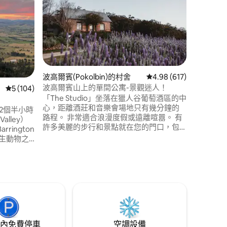
遠離城市
距離雪梨90分鐘。 
上，在僻靜的
山羊、雞
中放鬆身
聳的樹木落下。 在這個
裡大放異
索農場和步行道 新鮮雞
 分）
波高爾賓(Pokolbin)的村舍
從 617 則評價中獲得 4
4.98 (617)
預訂！7
波高爾賓山上的單間公寓-景觀迷人！
從 104 則評價中獲得 5 的平均評分（滿分 5 分）
5 (104)
「The Studio」坐落在獵人谷葡萄酒區的中
心，距離酒莊和音樂會場地只有幾分鐘的
離雪梨2個半小時
路程。 非常適合浪漫度假或遠離喧囂。 有
alley）
許多美麗的步行和景點就在您的門口，包
ington
括美妙的野生動物。 「The Studio」是房
野生動物之
源內兩間小屋之一。如果我們已經被預
有3間臥室、
訂，而您很樂意入住，請查看Airbnb上列
敞的起居空
出的「Amelies On Pokolbin
。探索叢
Mountain」。
idge，您
。
內免費停車
空調設備