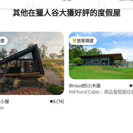
其他在獵人谷大獲好評的度假屋
精選
旅客精選
榜首
旅客精選榜首
Stroud的小木屋
從
Mill Pond Cabin：精品葡萄園住
i的小屋
從 74 則評價中獲得 5 的平均評分（滿分 5
5 (74)
te