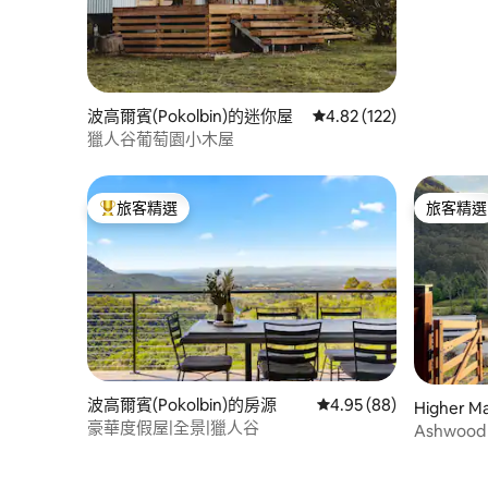
波高爾賓(Pokolbin)的迷你屋
從 122 則評價中獲得 4
4.82 (122)
獵人谷葡萄園小木屋
旅客精選
旅客精選
旅客精選榜首
旅客精選
波高爾賓(Pokolbin)的房源
從 88 則評價中獲得 4.
4.95 (88)
Higher 
豪華度假屋|全景|獵人谷
Ashwoo