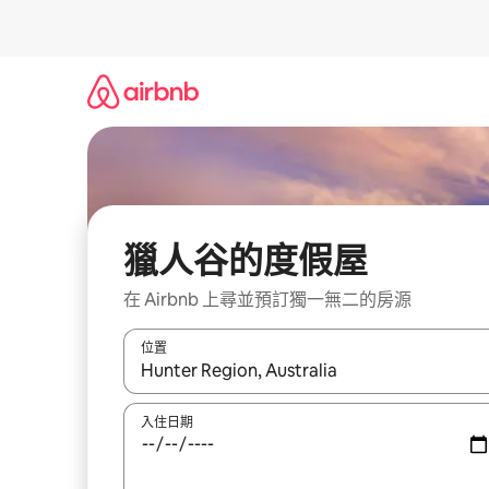
略
過
以
前
往
內
容
獵人谷的度假屋
在 Airbnb 上尋並預訂獨一無二的房源
位置
如有搜尋結果，瀏覽內容時請使用上下箭頭，或輕
入住日期