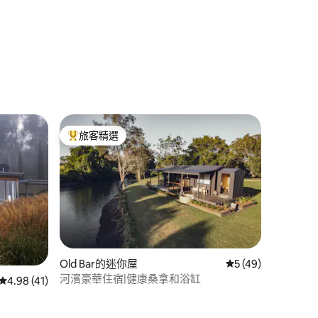
旅客精選
旅客精選榜首
Old Bar的迷你屋
從 49 則評價中獲得
5 (49)
 分）
河濱豪華住宿|健康桑拿和浴缸
從 41 則評價中獲得 4.98 的平均評分（滿分 5 分）
4.98 (41)