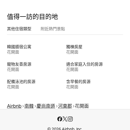
值得一訪的目的地
其他住宿類型
附近熱門景點
韓國膳宿公寓
獨棟房屋
花開面
花開面
寵物友善房源
適合家庭入住的房源
花開面
花開面
配備泳池的房源
含早餐的房源
花開面
花開面
Airbnb
南韓
慶尚南道
河東郡
花開面
© 2026 Airbnb, Inc.