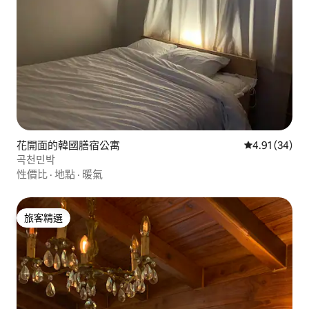
花開面的韓國膳宿公寓
從 34 則評價
4.91 (34)
곡천민박
性價比
·
地點
·
暖氣
旅客精選
旅客精選