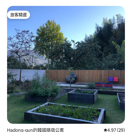
旅客精選
旅客精選
Hadong-gun的韓國膳宿公寓
從 29 則評價
4.97 (29)