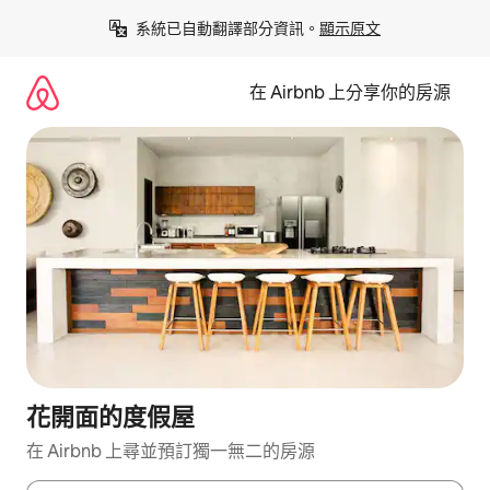
略
系統已自動翻譯部分資訊。
顯示原文
過
以
前
在 Airbnb 上分享你的房源
往
內
容
花開面的度假屋
在 Airbnb 上尋並預訂獨一無二的房源