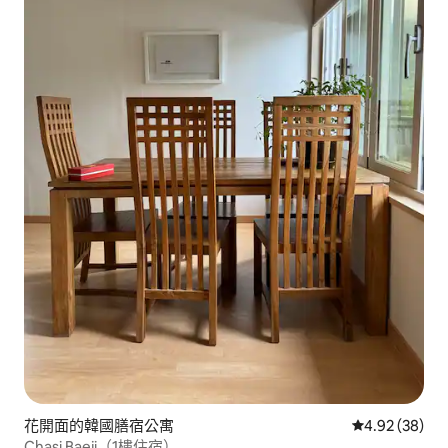
花開面的韓國膳宿公寓
從 38 則評價
4.92 (38)
Chasi Baeji（1樓住宿）