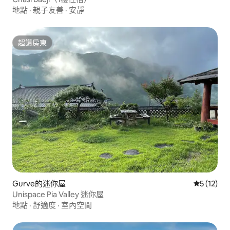
地點
·
親子友善
·
安靜
超讚房東
超讚房東
Gurve的迷你屋
從 12 則
5 (12)
Unispace Pia Valley 迷你屋
地點
·
舒適度
·
室內空間