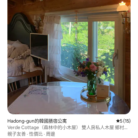
Hadong-gun的韓國膳宿公寓
從 15 則
5 (15)
Verde Cottage（森林中的小木屋） 雙人房私人木屋 鄉村小
屋花園 限制烹飪（可使用微波爐）
親子友善
·
性價比
·
周邊