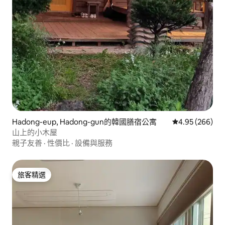
Hadong-eup, Hadong-gun的韓國膳宿公寓
從 266 則評價
4.95 (266)
山上的小木屋
親子友善
·
性價比
·
設備與服務
旅客精選
旅客精選