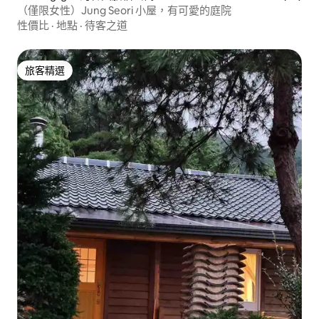
（僅限女性）Jung Seori 小屋，有可愛的庭院
性價比
·
地點
·
待客之道
旅客精選
旅客精選