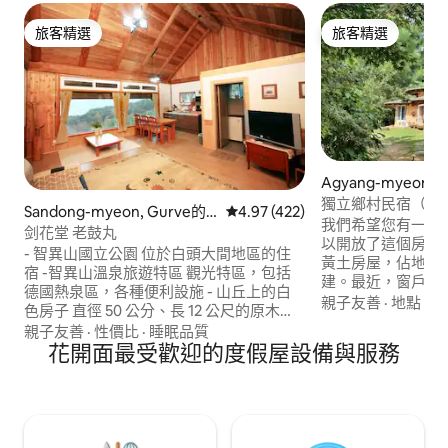
旅客精選
旅客精選
旅客精選
旅客精選
Agyang-myeon, H
un的韓國膳宿公寓
獨立鄉村民宿（每天
Sandong-myeon, Gurve的
從 422 則評價中獲得 4.97 的平
4.97 (422)
（農漁村民宿業者
我們希望您有一段
韓國膳宿公寓
剑花堂 老鼓丸
以開放了這個房源。 這是一棟蘑菇形
- 智異山國立公園 位於白頭大間地區的住
黃土房屋，佔地60
宿 -智異山溫泉旅遊特區 觀光特區，包括
建。最近，窗戶、
德國熱泉區，各種便利設施 - 山丘上的白
復，看起來像一棟
親子友善
·
地點
·
步
色房子 直徑 50 公分、長 12 公尺的原木骨
鋪有漆皮紙板和漆
架，木質結構牆面 絕緣和保溫完美的白色
親子友善
·
性價比
·
睡眠品質
人親手鋪設和粉刷
被動式房屋 - 絕佳的景觀 萬福台、高里
花開面最受歡迎的度假屋設備與服務
心。 透過客廳的窗戶，您可以欣賞到平里
峰、老顧壇，這些地理山西北周年景觀和
田園和九濟峰山腳
雲霧 15x15公里的驚人觀景台，讓您在眼前
於遠離村莊的地方
即時展開 - 白樟樹林療癒 房東擁有的房源
以安靜地休息。 這是一個獨立的私人住
後面是 18,000 坪的柏樹林，可以享受森林
宿，每天只接待一組團隊。 
浴和散步 - 適合家庭旅行的住宿 100坪草坪