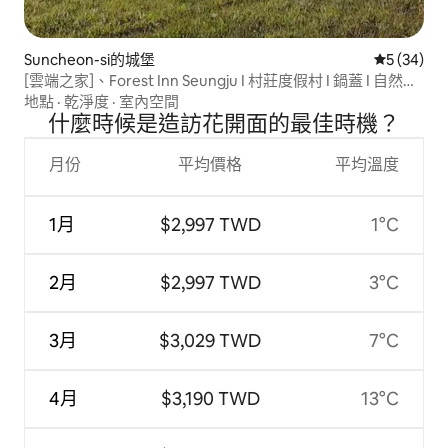
Suncheon-si的城堡
從 34 則
5 (34)
[雲端之家]、Forest Inn Seungju I 村莊度假村 I 鍋蓋 I 自然景
觀 I 可供團體入住 I 順天住宿
地點
·
乾淨度
·
室內空間
什麼時候是造訪花開面的最佳時機？
月份
平均價格
平均溫度
1月
$2,997 TWD
1°C
2月
$2,997 TWD
3°C
3月
$3,029 TWD
7°C
4月
$3,190 TWD
13°C