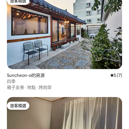
旅客精選
旅客精選
Suncheon-si的房源
從 7 則
5 (7)
四季
親子友善
·
地點
·
烤肉架
旅客精選
旅客精選