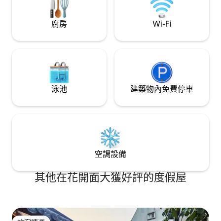
小山谷，僅供房客使用。 由於
和專用燒烤區 -輕鬆方便的出入和停車 距
判屋附近，因此非
離KTX南原站20分鐘 距離全州-光陽高速公
東正湖，開車20
廚房
Wi-Fi
路化嚴寺收費站 5 分鐘 從8公尺寬的山東~
花路和光陽梅花村
高達爾間的地方道路直接進入 -各種景點
皮亞哥爾谷，非常適合旅行
智異山、千年寺、島津江、山水油、梅子
們會發送前往房源
等
泳池
建築物內免費停車
空調設備
其他在花開面大獲好評的度假屋