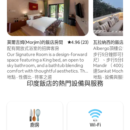
莫爾吉姆(Morjim)的飯店房間
從 23 則評價中獲得 4.96 的平
4.96 (23)
瓦拉納西的飯店房
配有開放式浴室的招牌客房
Albergo頂樓公
Our Signature Room is a design-forward
步行5分鐘即可抵達Ass
space featuring a King bed, an open to
尺）、步行5分鐘即可
sky bathroom, and a bathtub blending
Mandir （ 40
comfort with thoughtful aesthetics. The
達Sankat Mochan
room is equipped with high-speed Wi-Fi,
，開車5分鐘即可抵
地點
·
性價比
·
待客之道
地點
·
設備與服務
·
air conditioning, and a smart TV for a
印度飯店的熱門設備與服務
華的綠洲，即Albergo ： 這間
seamless stay. Located just 1.5 km from
尺的頂層公寓有25
the beach and 900 meters from the
露臺鞦韆、按摩浴
local market, the property offers easy
院，讓您的精神旅
access while remaining a peaceful
納西朝聖者提供純粹
retreat. Our spaces are intentionally
住；中央空調、免費
designed to foster community,
creativity, and authentic travel
廚房
Wi-Fi
experiences.