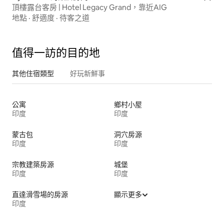
頂樓露台客房 | Hotel Legacy Grand，靠近AIG
地點
·
舒適度
·
待客之道
值得一訪的目的地
其他住宿類型
好玩新鮮事
公寓
鄉村小屋
印度
印度
蒙古包
洞穴房源
印度
印度
宗教建築房源
城堡
印度
印度
直達滑雪場的房源
顯示更多
印度