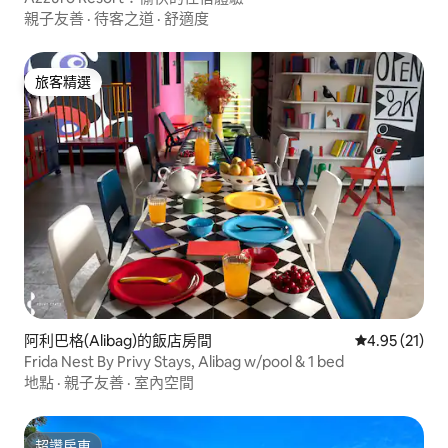
親子友善
·
待客之道
·
舒適度
旅客精選
旅客精選
阿利巴格(Alibag)的飯店房間
從 21 則評價
4.95 (21)
Frida Nest By Privy Stays, Alibag w/pool & 1 bed
地點
·
親子友善
·
室內空間
超讚房東