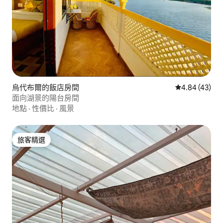
烏代布爾的飯店房間
從 43 則評價
4.84 (43)
面向湖景的陽台房間
地點
·
性價比
·
風景
旅客精選
旅客精選