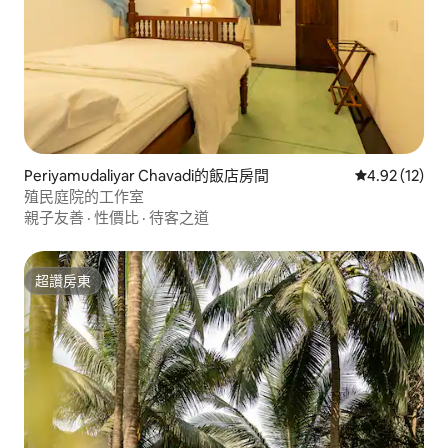
Periyamudaliyar Chavadi的飯店房間
從 12 則評價
4.92 (12)
殖民庭院的工作室
親子友善
·
性價比
·
待客之道
超讚房東
超讚房東