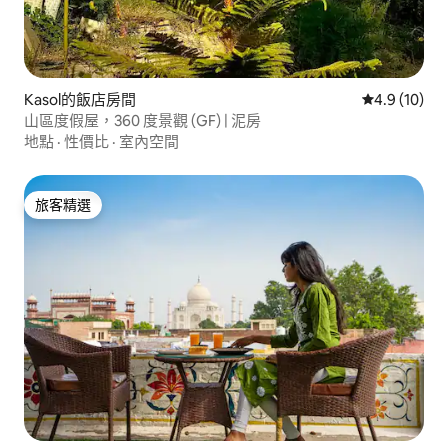
Kasol的飯店房間
從 10 則評
4.9 (10)
山區度假屋，360 度景觀 (GF) | 泥房
地點
·
性價比
·
室內空間
旅客精選
旅客精選