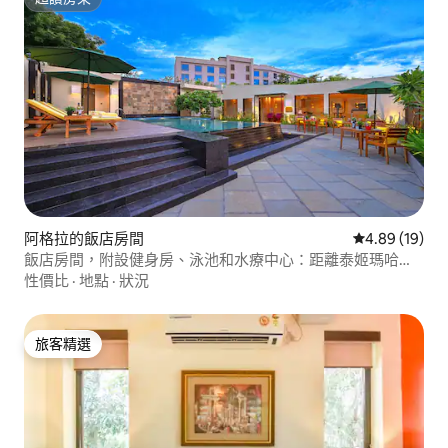
超讚房東
阿格拉的飯店房間
從 19 則評價
4.89 (19)
飯店房間，附設健身房、泳池和水療中心：距離泰姬瑪哈陵
5 分鐘
性價比
·
地點
·
狀況
旅客精選
旅客精選