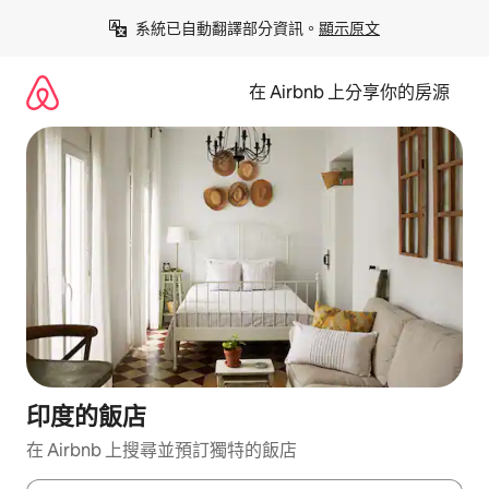
略
系統已自動翻譯部分資訊。
顯示原文
過
以
前
在 Airbnb 上分享你的房源
往
內
容
印度的飯店
在 Airbnb 上搜尋並預訂獨特的飯店