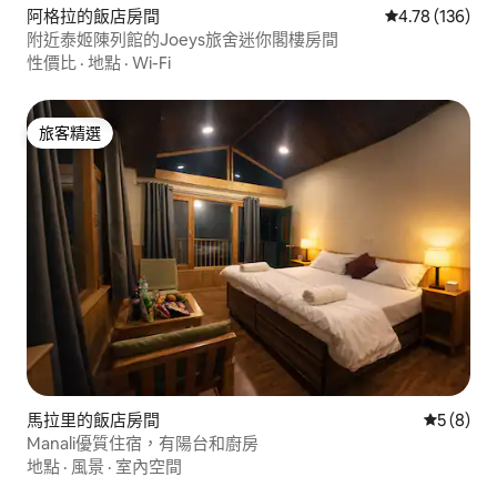
阿格拉的飯店房間
從 136 則評價
4.78 (136)
附近泰姬陳列館的Joeys旅舍迷你閣樓房間
性價比
·
地點
·
Wi-Fi
旅客精選
旅客精選
馬拉里的飯店房間
從 8 則
5 (8)
Manali優質住宿，有陽台和廚房
地點
·
風景
·
室內空間