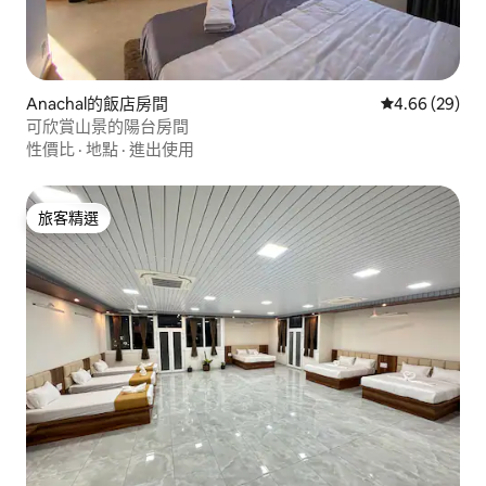
Anachal的飯店房間
從 29 則評價
4.66 (29)
可欣賞山景的陽台房間
性價比
·
地點
·
進出使用
旅客精選
旅客精選