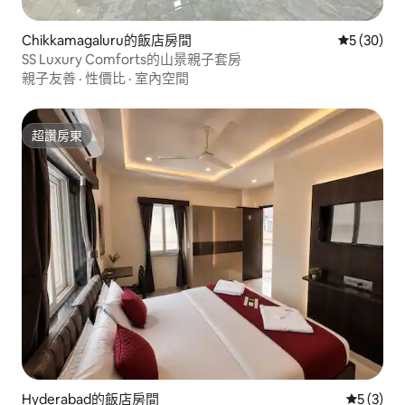
Chikkamagaluru的飯店房間
從 30 則
5 (30)
SS Luxury Comforts的山景親子套房
親子友善
·
性價比
·
室內空間
超讚房東
超讚房東
Hyderabad的飯店房間
從 3 則
5 (3)