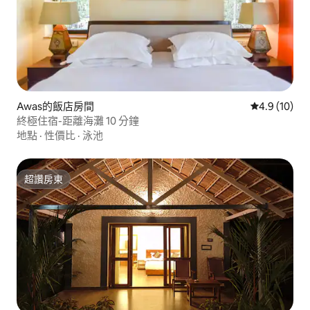
Awas的飯店房間
從 10 則評
4.9 (10)
終極住宿-距離海灘 10 分鐘
地點
·
性價比
·
泳池
超讚房東
超讚房東