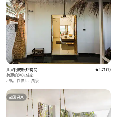
北果阿的飯店房間
從 7 則評價
4.71 (7)
美麗的海景住宿
地點
·
性價比
·
風景
超讚房東
超讚房東