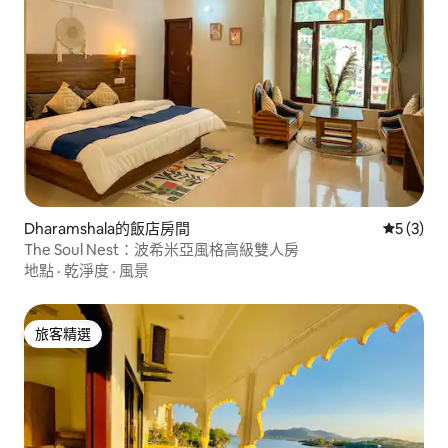
Dharamshala的飯店房間
從 3 則
5 (3)
The Soul Nest：波希米亞風格高級雙人房
地點
·
乾淨度
·
風景
旅客精選
旅客精選