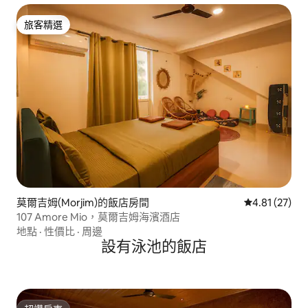
旅客精選
旅客精選
莫爾吉姆(Morjim)的飯店房間
從 27 則評價
4.81 (27)
107 Amore Mio，莫爾吉姆海濱酒店
地點
·
性價比
·
周邊
設有泳池的飯店