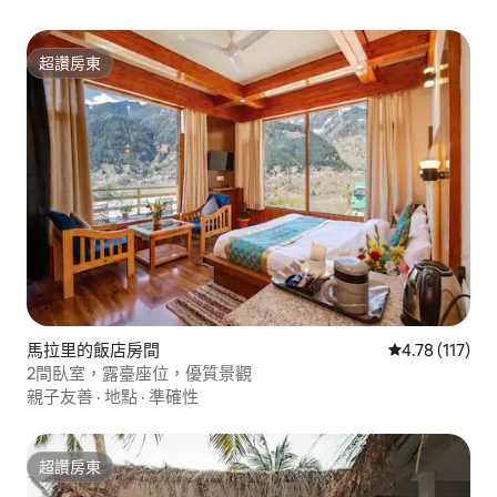
超讚房東
超讚房東
馬拉里的飯店房間
從 117 則評價
4.78 (117)
2間臥室，露臺座位，優質景觀
親子友善
·
地點
·
準確性
超讚房東
超讚房東