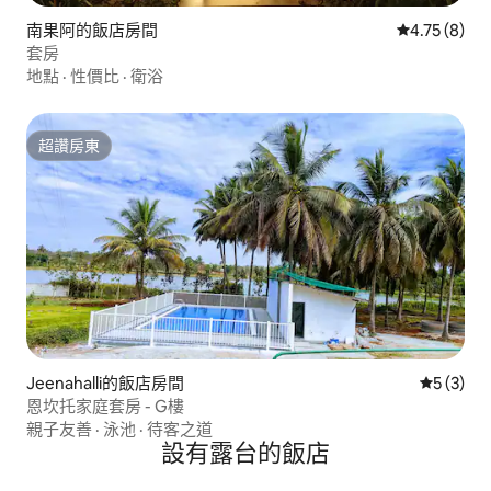
南果阿的飯店房間
從 8 則評價
4.75 (8)
套房
地點
·
性價比
·
衛浴
超讚房東
超讚房東
Jeenahalli的飯店房間
從 3 則
5 (3)
恩坎托家庭套房 - G樓
親子友善
·
泳池
·
待客之道
設有露台的飯店