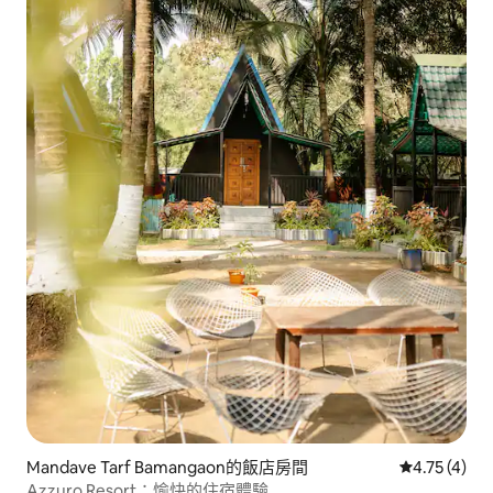
Mandave Tarf Bamangaon的飯店房間
從 4 則評價
4.75 (4)
Azzuro Resort：愉快的住宿體驗