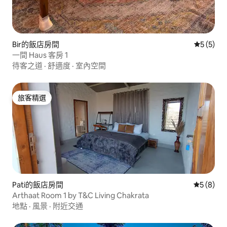
Bir的飯店房間
從 5 則
5 (5)
一間 Haus 客房 1
待客之道
·
舒適度
·
室內空間
旅客精選
旅客精選
Pati的飯店房間
從 8 則
5 (8)
Arthaat Room 1 by T&C Living Chakrata
地點
·
風景
·
附近交通