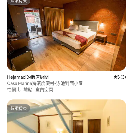
超讚房東
超讚房東
Hejamadi的飯店房間
從 3 則
5 (3)
Casa Marina海濱度假村-泳池對面小屋
性價比
·
地點
·
室內空間
超讚房東
超讚房東