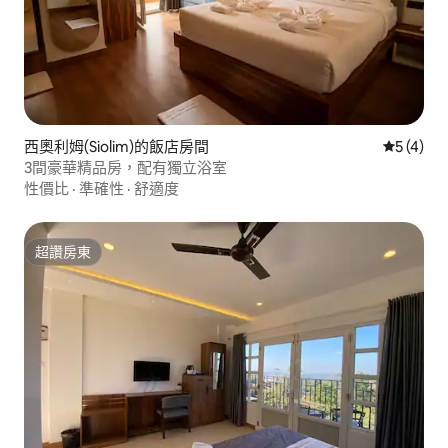
西奧利姆(Siolim)的飯店房間
從 4 則
5 (4)
3間豪華精品房，配有獨立浴室
性價比
·
準確性
·
舒適度
超讚房東
超讚房東