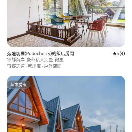
旁迪切裡(Puducherry)的飯店房間
從 4 則
5 (4)
寧靜海岸-豪華私人別墅-微風
待客之道
·
乾淨度
·
戶外空間
超讚房東
超讚房東