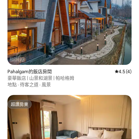
Pahalgam的飯店房間
從 4 則評價
4.5 (4)
豪華飯店 | 山景和湖景 | 帕哈格姆
地點
·
待客之道
·
風景
超讚房東
超讚房東