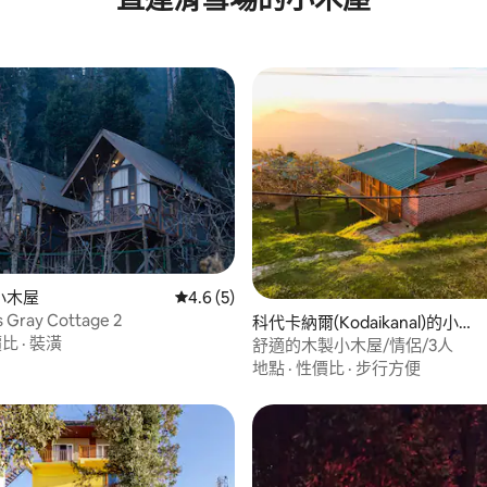
的小木屋
從 5 則評價中獲得 4.6 的平均評分（滿分 5
4.6 (5)
 Gray Cottage 2
.0 的平均評分（滿分 5 分）
科代卡納爾(Kodaikanal)的小木
價比
·
裝潢
屋
舒適的木製小木屋/情侶/3人
地點
·
性價比
·
步行方便