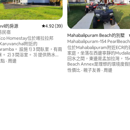
uvil的房源
從 39 則評價中獲得 4.92 的平均評分（滿分 5
4.92 (39)
態民宿
Mahabalipuram Beach的別墅
 Eco Homestay位於喀拉拉邦
Mahabalipuram-154 PearlBeac
Karuvanchal附近的
海灘小屋
位於Mahabalipuram附近ECR
 設施 1) 3 間臥室，有兩
家庭，坐落在西邊寧靜的Mudaliar
 2) 3 間浴室。 3) 提供熱水
回水之間，東邊是孟加拉灣， 154 P
地點
·
周邊
Beach Annex是理想的環境度
旅客，尤其是家庭，可以放鬆身
過我們的設備與服務和環保政策
性價比
·
親子友善
·
周邊
之家。 我們提供最周到的照顧和
力為您打造神奇的體驗。 我們的
為女孩團體聚會最安全的地方。
家庭為房客提供有機食品和大量
動，是您在壯觀的自然環境中度
假期體驗的理想度假地點。
88 的平均評分（滿分 5 分）