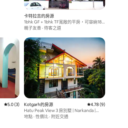
 分）
卡特拉吉的房源
1bhk GF + 1bhk TF寬敞的平房，可容納18
位房客！
親子友善
·
待客之道
 分）
從 3 則評價中獲得 5.0 的平均評分（滿分 5 分）
5.0 (3)
Kotgarh的房源
從 9 則評價中獲得 4.
4.78 (9)
Hatu Peak View 3 房別墅 | Narkanda |
Homeyhuts
地點
·
性價比
·
附近交通