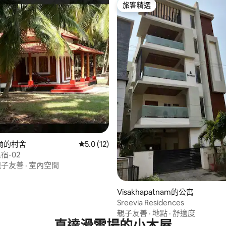
旅客精選
旅客精選
.77 的平均評分（滿分 5 分）
爾的村舍
從 12 則評價中獲得 5.0 的平均評分（滿分 5
5.0 (12)
民宿-02
親子友善
·
室內空間
Visakhapatnam的公寓
Sreevia Residences
親子友善
·
地點
·
舒適度
直達滑雪場的小木屋