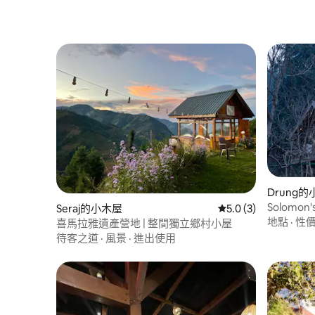
Drung
Solomon's
Seraj的小木屋
從 3 則評價中獲得 5
5.0 (3)
地點
·
性
喜馬拉雅遺產營地 | 整間獨立鄉村小屋
待客之道
·
風景
·
進出使用