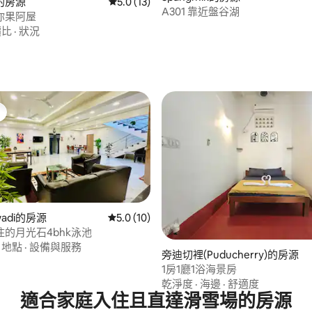
的房源
從 13 則評價中獲得 5.0 的平均評分（滿分 5
5.0 (13)
A301 靠近盤谷湖
你果阿屋
.0 的平均評分（滿分 5 分）
價比
·
狀況
wadi的房源
從 10 則評價中獲得 5.0 的平均評分（滿分 5
5.0 (10)
的月光石4bhk泳池
.8 的平均評分（滿分 5 分）
·
地點
·
設備與服務
旁迪切裡(Puducherry)的房源
1房1廳1浴海景房
乾淨度
·
海邊
·
舒適度
適合家庭入住且直達滑雪場的房源