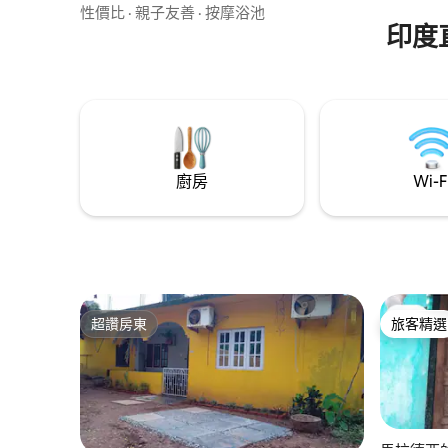
爐、餐具和冰箱 餐廳：高腳凳吧檯風格 按
性價比
·
親子友善
·
按摩浴池
需提供 隨時待命的客服 美食
印度
Swiggy/Zomato Cab Ola/Uber Spa UC應
用程式 雜貨店 Instamart 設施 1.5T 空調 冰
箱 35 升空氣冷卻器 電源逆變器 室外座位
浴缸 附近 湖景 葡萄園葡萄酒之旅 演唱會場
地 酒吧和咖啡廳
廚房
Wi-F
超讚房東
旅客精選
超讚房東
旅客精選