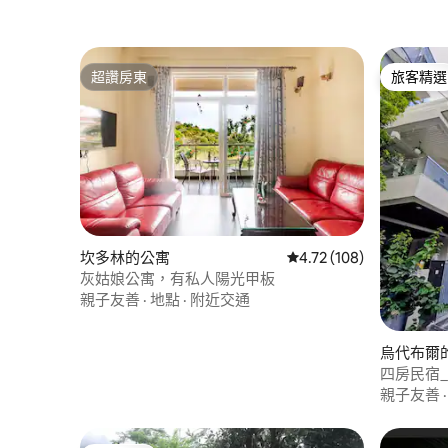
超讚房東
旅客精選
超讚房東
旅客精選
坎多林的公寓
從 108 則評價中獲得 4
4.72 (108)
灰姑娘公寓，有私人陽光甲板
親子友善
·
地點
·
附近交通
烏代布爾
四房民宿_Ch
親子友善