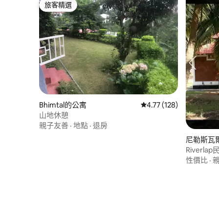
旅客精選
旅客精選
Bhimtal的公寓
從 128 則評價中獲得 4
4.77 (128)
山地休憩
親子友善
·
地點
·
退房
尼勒斯瓦
Riverlap
性價比
·