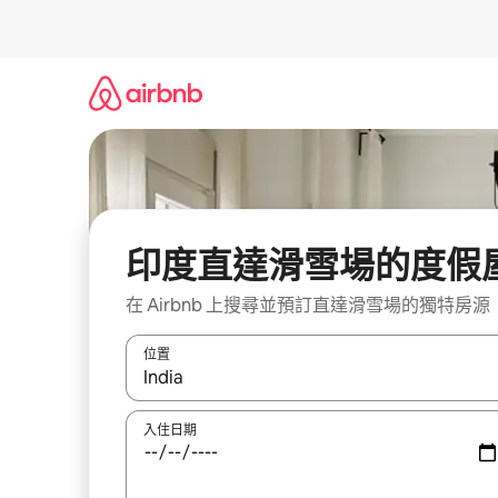
略
過
以
前
往
內
容
印度直達滑雪場的度假
在 Airbnb 上搜尋並預訂直達滑雪場的獨特房源
位置
如有搜尋結果，瀏覽內容時請使用上下箭頭，或輕
入住日期