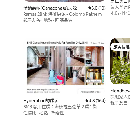
馬拉德西
蒙大拿迷
恰納喬納(Canacona)的房源
從 10 則評價中獲得 5
5.0 (10)
地點
·
性
Ramas 2Bhk 海灘房源 - Colomb Patnem
親子友善
·
地點
·
睡眠品質
旅客精選
旅客精選
Mendhe
探險家入住
Hyderabad的房源
從 164 則評價中獲得 4
4.8 (164)
親子友善
BMS 客用住房：海德拉巴豪華 2 房 1 衛
性價比
·
地點
·
準確性