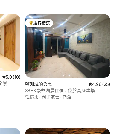
旅客精選
旅客精選榜首
從 10 則評價中獲得 5.0 的平均評分（滿分 5 分）
5.0 (10)
全景
鹽湖城的公寓
從 25 則評價中獲得 4
4.96 (25)
3BHK豪華湖景住宿，位於高層建築
性價比
·
親子友善
·
衛浴
 分）