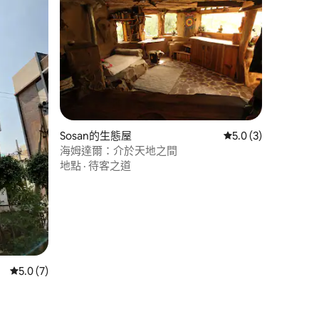
Sosan的生態屋
從 3 則評價中獲得 5
5.0 (3)
海姆達爾：介於天地之間
地點
·
待客之道
 分）
從 7 則評價中獲得 5.0 的平均評分（滿分 5 分）
5.0 (7)