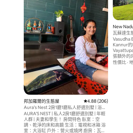
New Nad
瓦蘇達生
Vasudha
Kannur的
Vayattuparamba。
張額外的床。
器。 4) 其中一間房間有空調。 5). WiFi 也
性價比
·
這裡也是
心的休息
隱私，作
邦加羅爾的生態屋
從 206 則評價中獲得 4.
4.88 (206)
Aura's Nest 2房1廳1廳私人舒適別墅 | 浴缸
| 空調
AURA'S NEST | 私人2房1廳舒適別墅 | 年輕
人群 | 夫妻和學生！ 房間特色 臥室：空
調、乾淨的床和高鏡 生活：電視和冰箱 浴
室：大浴缸 戶外：營火或燒烤 廚房：瓦斯