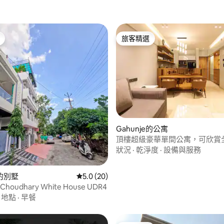
旅客精選
旅客精選
.72 的平均評分（滿分 5 分）
Gahunje的公寓
頂樓超級豪華單間公寓，可欣賞
狀況
·
乾淨度
·
設備與服務
的別墅
從 20 則評價中獲得 5.0 的平均評分（滿分 5
5.0 (20)
oudhary White House UDR4
·
地點
·
早餐