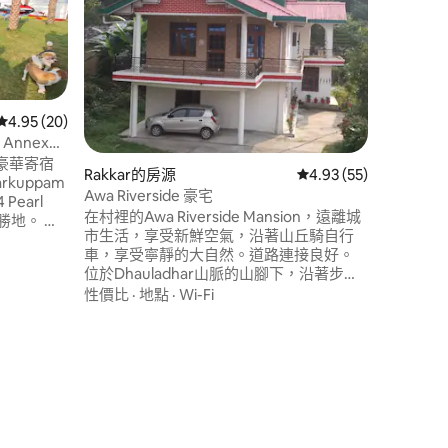
一間舒適
繞著寧靜
宿，有營
很方便。
安靜時刻。 公寓空間 🌲在Jibh
性價比
·
 分）
然。 在
勝地。 歡
從 20 則評價中獲得 4.95 的平均評分（滿分 5 分）
4.95 (20)
舒適小屋
h Annex的
24小時備
的豪華寄宿
Rakkar的房源
從 55 則評價中獲得 4
4.93 (55)
kuppam
Awa Riverside 豪宅
earl
在村裡的Awa Riverside Mansion，遠離城
假勝地。 透
市生活，享受新鮮空氣，沿著山丘騎自行
，我們努
車，享受寧靜的大自然。道路連接良好。
高級寄宿
位於Dhauladhar山脈的山腳下，沿著步行
有趣的活
小徑流淌著異國淡水河流。在設備齊全的
性價比
·
地點
·
Wi-Fi
過難忘的
廚房中嘗試您的烹飪技巧...夏天很棒，冬天
很寒冷...但您都會喜歡...千萬不要錯過陶藝
和Sobha Singh藝術畫廊以及迷人的Kangra
鐵路之旅。