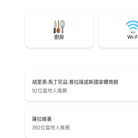
guest bathroom, kitchen, bedroom with
我們提供
en-suite, laundry, and balcony. Fully
鍋、電瓶、攪拌
equipped, WiFi (400 Mbps), Smart TV in
座，配有矯
living and bedroom. Gym and pool in the
他： Th
building. Perfect for work or vacation, as
廳和有線
a couple or family—you’ll feel at home.
廚房
Wi-F
胡里奧·馬丁尼茲·普拉達諾斯國家體育館
92位當地人推薦
薩拉維裏
392位當地人推薦