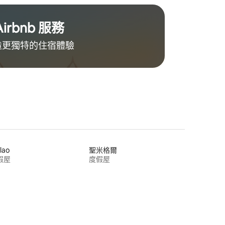
Airbnb 服務
更獨特的住⁠宿⁠體⁠驗
lao
聖米格爾
假屋
度假屋