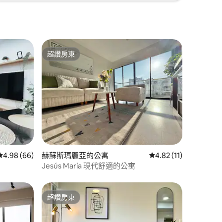
超讚房東
超讚房東
 分）
從 66 則評價中獲得 4.98 的平均評分（滿分 5 分）
4.98 (66)
赫蘇斯瑪麗亞的公寓
從 11 則評價中獲得 4
4.82 (11)
Jesús María 現代舒適的公寓
超讚房東
超讚房東