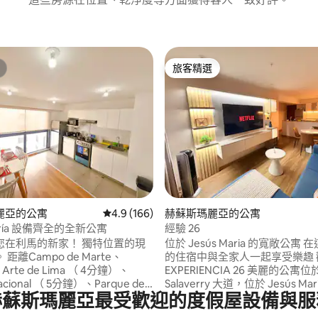
旅客精選
旅客精選
97 的平均評分（滿分 5 分）
麗亞的公寓
從 166 則評價中獲得 4.9 的平均評分（滿分 5
4.9 (166)
赫蘇斯瑪麗亞的公寓
María 設備齊全的全新公寓
經驗 26
馬的新家！ 獨特位置的現
位於 Jesús Maria 的寬敞公寓 在這個時尚
距離Campo de Marte、
的住宿中與全家人一起享受樂趣 
e Arte de Lima （ 4分鐘）、
EXPERIENCIA 26 美麗的公寓位於
Nacional （ 5分鐘）、Parque de
Salaverry 大道，位於 Jesús Ma
赫蘇斯瑪麗亞最受歡迎的度假屋設備與服
ición （ 5分鐘）和Centro
位置，可輕鬆前往 San Isidro、Rea
co de Lima （ 10分鐘） 1個街區。
Salaverry、大學、診所、大使