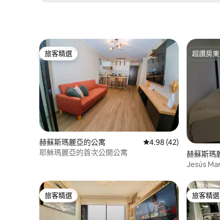
旅客精選
超讚房東
旅客精選
超讚房東
赫蘇斯瑪麗亞的公寓
從 42 則評價中獲得 4.
4.98 (42)
耶穌瑪麗亞的首次公開公寓
赫蘇斯瑪
Jesús M
旅客精選
旅客精選
旅客精選
旅客精選