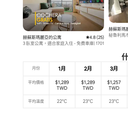
赫蘇斯瑪
秘魯利馬
赫蘇斯瑪麗亞的公寓
從 25 則評價中獲得 4
4.8 (25)
3 臥室公寓，適合家庭入住 - 免費車庫| 1701
月份
1月
2月
3月
$1,289
$1,289
$1,257
平均價格
TWD
TWD
TWD
22°C
23°C
23°C
平均溫度