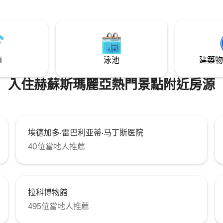
： 配備廚房、餐具、冰箱、電
主要景點，如 Campo de Marte
機和微波爐 雙人臥室： 2人
Histórico、Parque de las Ag
形牀墊、獨立浴室和衣櫃 其
育場。 你將享受更安靜、更明亮
erma、光纖、串流、2臺電視、客
的環境。
電視。
i
泳池
建築物
入住赫蘇斯瑪麗亞熱門景點附近房源
埃德加多·雷巴利亚蒂·马丁斯医院
40位當地人推薦
拉科博物館
495位當地人推薦