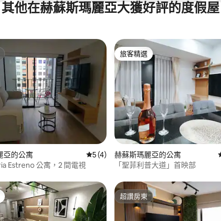
其他在赫蘇斯瑪麗亞大獲好評的度假屋
旅客精選
旅客精選
98 的平均評分（滿分 5 分）
麗亞的公寓
從 4 則評價中獲得 5 的平均評分（滿分 5
5 (4)
赫蘇斯瑪麗亞的公寓
aria Estreno 公寓，2 間電視
「聖菲利普大道」首映部
超讚房東
超讚房東