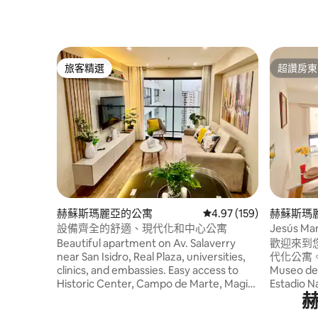
旅客精選
超讚房東
旅客精選
超讚房東
赫蘇斯瑪麗亞的公寓
從 159 則評價中獲得 4.
4.97 (159)
赫蘇斯瑪
設備齊全的舒適、現代化和中心公寓
Jesús 
Beautiful apartment on Av. Salaverry
歡迎來到您在利
near San Isidro, Real Plaza, universities,
代化公寓。 
clinics, and embassies. Easy access to
Museo d
Historic Center, Campo de Marte, Magic
Estadio 
Water Park, National Stadium, and
la Expos
Miraflores. Includes living-dining room,
Históri