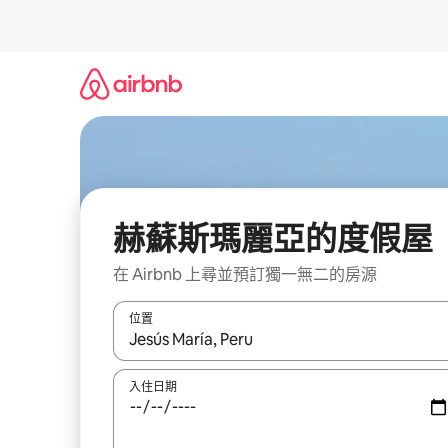
略
過
以
前
往
內
容
赫蘇斯瑪麗亞的度假屋
在 Airbnb 上尋並預訂獨一無二的房源
位置
如有搜尋結果，瀏覽內容時請使用上下箭頭，或輕
入住日期