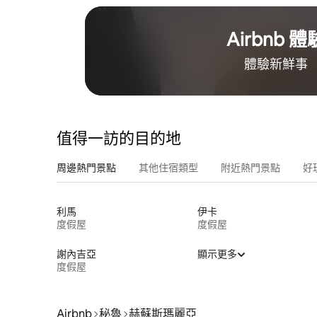
Airbnb 體
體驗新鮮事
值得一訪的目的地
周邊熱門景點
其他住宿類型
附近熱門景點
好
利馬
伊卡
度假屋
度假屋
謝內吉亞
顯示更多
度假屋
Airbnb
秘魯
赫蘇斯瑪麗亞