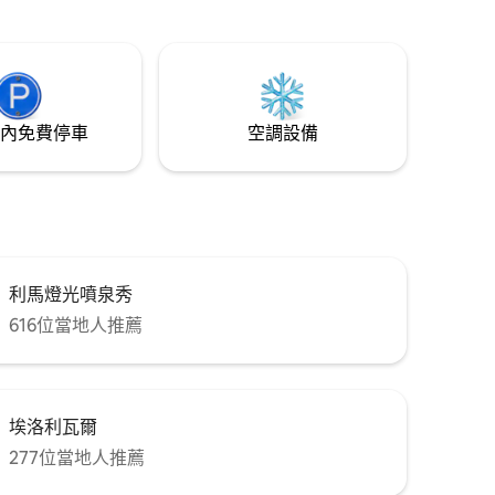
、Centro
UPC、Vivanda、Wong、大使館、San
uas 和國家體
Felipe Clinic、Rebagliati Hospital等。 距
、更私密
離機場27分鐘 距離國家體育場15分鐘 距離
馬雷孔(Malecón)15分鐘
內免費停車
空調設備
利馬燈光噴泉秀
616位當地人推薦
埃洛利瓦爾
277位當地人推薦