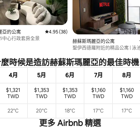
麗亞的公寓
從 38 則評價中獲得 4.95 的平均評分（滿分 5
4.95 (38)
市中心行政套房全景
.8 的平均評分（滿分 5 分）
赫蘇斯瑪麗亞的公寓
聖伊西德羅附近的精品公寓 | 泳池 
什麼時候是造訪赫蘇斯瑪麗亞的最佳時機
4月
5月
6月
7月
8月
$1,321
$1,353
$1,353
$1,160
$1,160
TWD
TWD
TWD
TWD
TWD
22°C
20°C
18°C
17°C
17°C
更多 Airbnb 精選