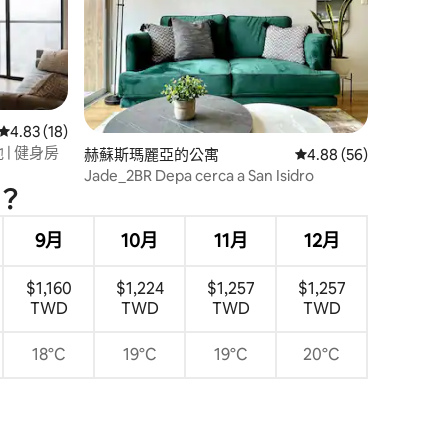
 分）
從 18 則評價中獲得 4.83 的平均評分（滿分 5 分）
4.83 (18)
| 健身房
赫蘇斯瑪麗亞的公寓
從 56 則評價中獲得 4
4.88 (56)
Jade_2BR Depa cerca a San Isidro
？
9月
10月
11月
12月
$1,160
$1,224
$1,257
$1,257
TWD
TWD
TWD
TWD
18°C
19°C
19°C
20°C