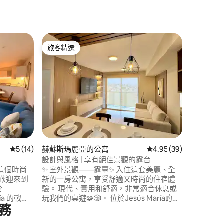
赫蘇斯瑪
旅客精選
超讚房
旅客精選
超讚房
Salav
現代化
開放部門
Campo 
和El Min
Rebaglia
備65英寸
標準雙人床
廚房 ✔️ 配有西班牙淋浴間的浴室-熱水 私人
車費為S/20 請先查看可訂狀態 
4人，第
 分）
從 14 則評價中獲得 5 的平均評分（滿分 5 分）
5 (14)
赫蘇斯瑪麗亞的公寓
從 39 則評價中獲得 4
4.95 (39)
設計與風格 | 享有絕佳景觀的露台
✨ 室外景觀——露臺✨ 入住這套美麗、全
歡迎來到
新的一房公寓，享受舒適又時尚的住宿體
驗。 現代、實用和舒適，非常適合休息或
ría 的戰略
玩我們的桌遊🧩🎲。 位於Jesús María的特
務
l Plaza
權區域，距離San Isidro僅幾步之遙。 靠近
館和利馬的
Real Plaza Salaverry、太平洋大學、