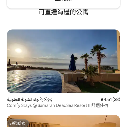
可直達海邊的公寓
لواء الشونة الجنوبية的公寓
從 28 則評價
4.61 (28)
Comfy Stays @ Samarah DeadSea Resort II 舒適住宿
超讚房東
超讚房東