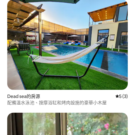
Dead sea的房源
從 3 則
5 (3)
配備溫水泳池、按摩浴缸和烤肉設施的豪華小木屋