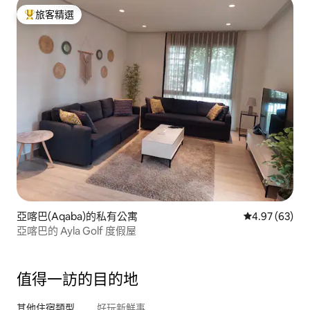
旅客精選
旅客精選榜首
亞喀巴(Aqaba)的私有公寓
從 63 則評價
4.97 (63)
亞喀巴的 Ayla Golf 度假屋
值得一訪的目的地
其他住宿類型
好玩新鮮事