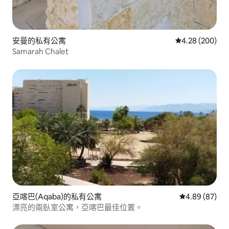
安曼的私有公寓
從 200 則評價
4.28 (200)
Samarah Chalet
亞喀巴(Aqaba)的私有公寓
從 87 則評價
4.89 (87)
漂亮的兩臥室公寓，亞喀巴最佳位置。