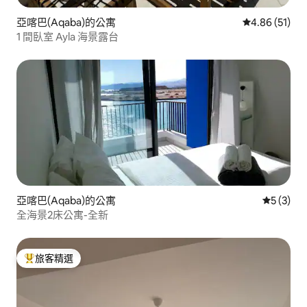
亞喀巴(Aqaba)的公寓
從 51 則評價
4.86 (51)
1 間臥室 Ayla 海景露台
亞喀巴(Aqaba)的公寓
從 3 則
5 (3)
全海景2床公寓-全新
旅客精選
旅客精選榜首