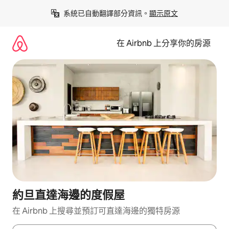
略
系統已自動翻譯部分資訊。
顯示原文
過
以
前
在 Airbnb 上分享你的房源
往
內
容
約旦直達海邊的度假屋
在 Airbnb 上搜尋並預訂可直達海邊的獨特房源