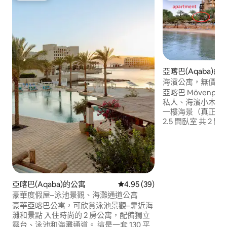
亞喀巴(Aqaba)
海濱公寓，無價海
亞喀巴 Mövenp
私人、海濱小木屋
一樓海景（真正獨一
2.5 間臥室 共 2 間
央空調/暖氣 新拼
具和管道 免費使用
用紅海私人海灘 免
健身俱樂部 三個
池） 八間餐廳和酒
亞喀巴(Aqaba)的公寓
從 39 則評價中獲得 4.95 的平
4.95 (39)
豪華度假屋–泳池景觀、海灘通道公寓
豪華亞喀巴公寓，可欣賞泳池景觀–靠近海
灘和景點 入住時尚的 2 房公寓，配備獨立
露台、泳池和海灘通道。 這是一套 130 平