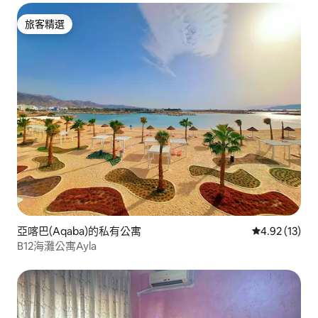
旅客精選
旅客精選
亞喀巴(Aqaba)的私有公寓
從 13 則評價
4.92 (13)
B12海灘公寓Ayla