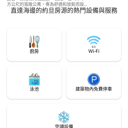
方公尺的寬敞公寓，專為舒適和放鬆而設
直達海邊的約旦房源的熱門設備與服務
計。 以及高速 WiFi。 位於 Saraya Aqaba
的黃金地段，靠近萬豪阿爾馬納拉飯店
(Marriott Al Manara)，飯店西側，步行 5
分鐘即可抵達海灘俱樂部 (Beach Club) 和
水上樂園 (Water Park)，鄰近咖啡廳、商
店和餐廳。僅限情侶入住，不接受家庭或
女生團體預訂。
廚房
Wi-Fi
泳池
建築物內免費停車
空調設備