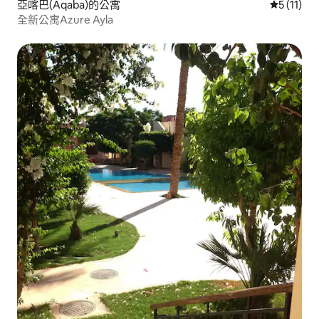
亞喀巴(Aqaba)的公寓
從 11 則
5 (11)
全新公寓Azure Ayla