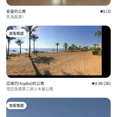
安曼的公寓
從 3 則
5 (3)
死海高景1
旅客精選
旅客精選
亞喀巴(Aqaba)的公寓
從 26 則評價
4.96 (26)
塔拉灣豪華三房小木屋公寓
旅客精選
旅客精選