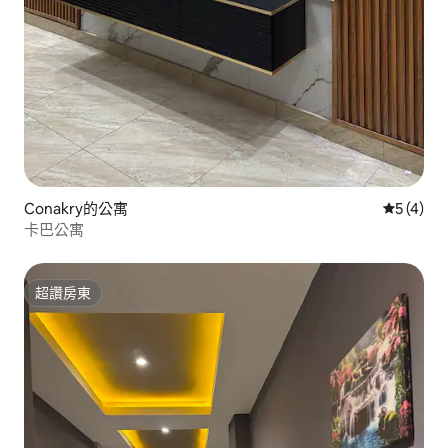
Conakry的公寓
從 4 則
5 (4)
卡巴公寓
超讚房東
超讚房東