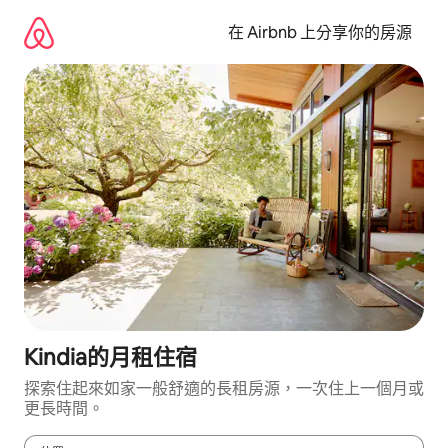
略
過
在 Airbnb 上分享你的房源
以
前
往
內
容
Kindia的月租住宿
探索住起來如家一般舒適的長租房源，一次住上一個月或
更長時間。