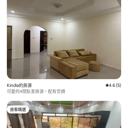
Kindia的房源
從 5 則評價
4.6 (5)
可愛的4間臥室房源，配有空調
旅客精選
旅客精選