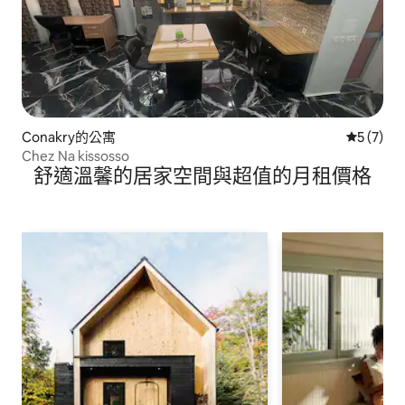
Conakry的公寓
從 7 則
5 (7)
Chez Na kissosso
舒適溫馨的居家空間與超值的月租價格