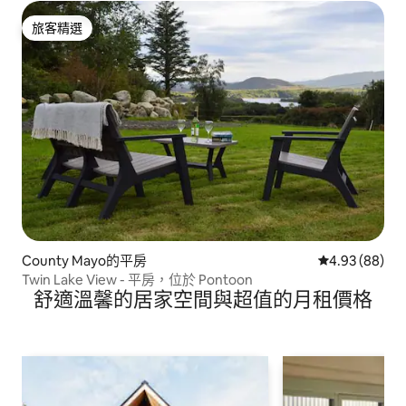
旅客精選
旅客精選
County Mayo的平房
從 88 則評價
4.93 (88)
Twin Lake View - 平房，位於 Pontoon
舒適溫馨的居家空間與超值的月租價格