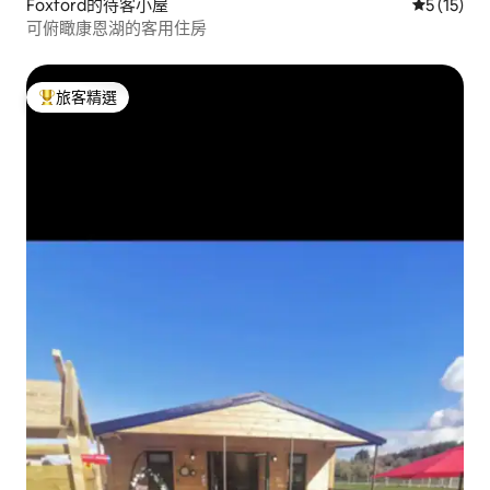
Foxford的待客小屋
從 15 則
5 (15)
可俯瞰康恩湖的客用住房
旅客精選
旅客精選榜首