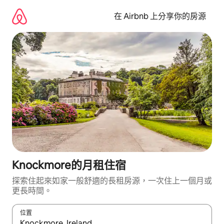
略
過
在 Airbnb 上分享你的房源
以
前
往
內
容
Knockmore的月租住宿
探索住起來如家一般舒適的長租房源，一次住上一個月或
更長時間。
位置
如有搜尋結果，瀏覽內容時請使用上下箭頭，或輕點、滑動裝置。