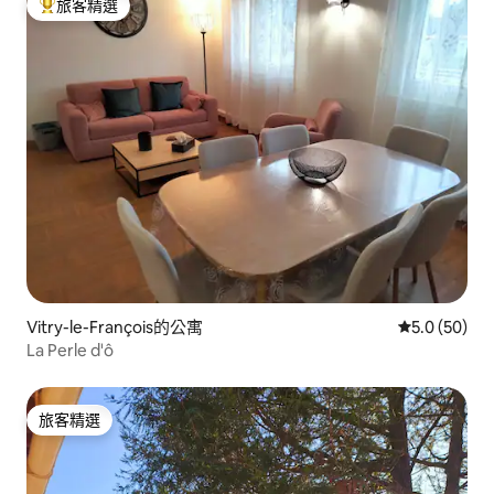
旅客精選
旅客精選榜首
Vitry-le-François的公寓
從 50 則評
5.0 (50)
La Perle d'ô
旅客精選
旅客精選