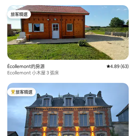
旅客精選
旅客精選
Écollemont的房源
從 63 則評價
4.89 (63)
Ecollemont 小木屋 3 張床
旅客精選
旅客精選榜首