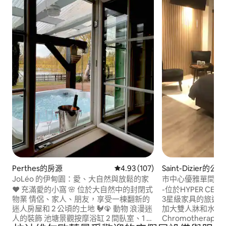
Perthes的房源
從 107 則評價中獲得 4.93 的平
4.93 (107)
Saint-Dizier的公寓
JoLéo 的伊甸園：愛、大自然與放鬆的家
市中心優雅單間公
♥️ 充滿愛的小窩 🌸 位於大自然中的封閉式
-位於HYPER CENTE
物業 情侶、家人、朋友，享受一棟翻新的
3星級家具的旅遊
迷人房屋和 2 公頃的土地 🐓🦚 動物 浪漫迷
加大雙人牀和水力按摩淋
人的裝飾 池塘景觀按摩浴缸 2 間臥室、1 間
Chromotherapy