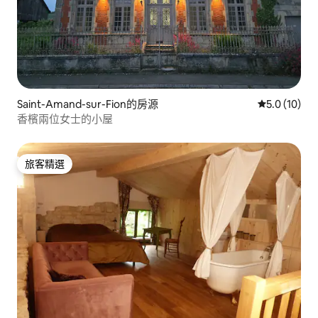
Saint-Amand-sur-Fion的房源
從 10 則評
5.0 (10)
香檳兩位女士的小屋
旅客精選
旅客精選