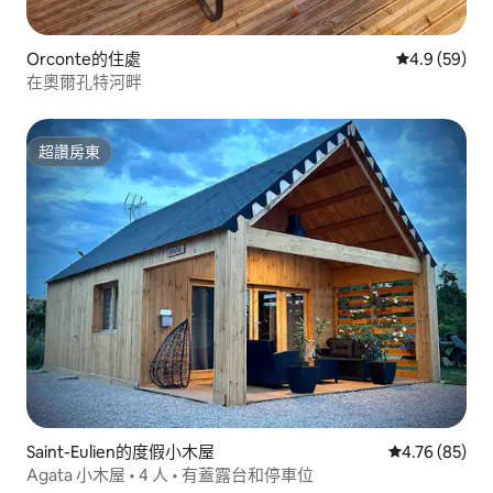
Orconte的住處
從 59 則評
4.9 (59)
在奧爾孔特河畔
超讚房東
超讚房東
Saint-Eulien的度假小木屋
從 85 則評價
4.76 (85)
Agata 小木屋 • 4 人 • 有蓋露台和停車位