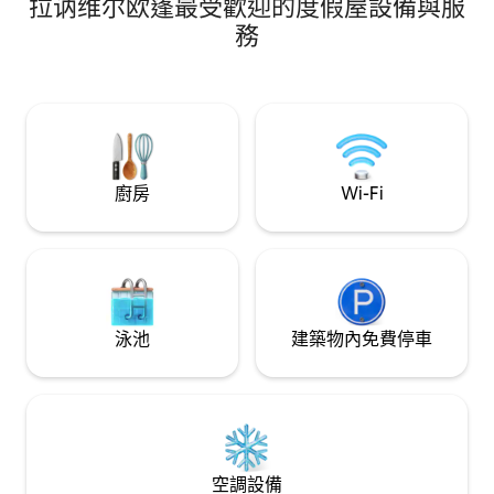
拉讷维尔欧蓬最受歡迎的度假屋設備與服
浴室、廁所、設備齊全的廚房、客廳。 1
音機） -特大雙人牀，配有混合式牀墊
間可上鎖的情趣房，可應要求提供，無需
「EMMA」。 USB、U
務
額外費用 設有影像監控的停車場 可欣賞私
作空間／餐桌可拆卸。 -早餐區域
人池塘的美麗與寧靜景色。 按需提供的服
箱、烤箱/微波爐
務（按摩、早午餐等） 謹慎 📍15 分鐘到
水壺、爐具 智慧智慧電視 -無窗過濾器 -禁
Lac du Der，1 小時到 Reims，1.5 小時到
止吸煙的住宿
Nancy，2.5 小時到 Paris
廚房
Wi-Fi
泳池
建築物內免費停車
空調設備