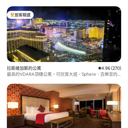
旅客精選
旅客精選榜首
拉斯維加斯的公寓
從 270 則評價
4.96 (270)
最高的VDARA頂樓公寓，可欣賞大道、Sphere、百樂宮的
景觀