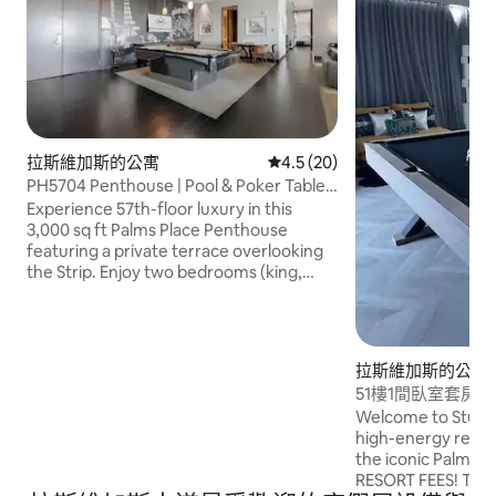
拉斯維加斯的公寓
從 20 則評價中獲得 4.5 的平
4.5 (20)
PH5704 Penthouse | Pool & Poker Table |
Strip View
Experience 57th-floor luxury in this
3,000 sq ft Palms Place Penthouse
featuring a private terrace overlooking
the Strip. Enjoy two bedrooms (king,
pull-out sofa + two queens), two spa-
style bathrooms, full kitchen, pool table,
poker table, and modern living areas
with panoramic views. Guests receive
拉斯維加斯的公寓
24/7 StripViewSuites support plus full
51樓1間臥室套房
access to Palms spa, pool, gym, valet,
住6人
Welcome to Studio 
and concierge for a resort-caliber stay.
high-energy retrea
*The pool is closed for the winter season
the iconic Palms P
(October through March)*
RESORT FEES! This fully renovated,