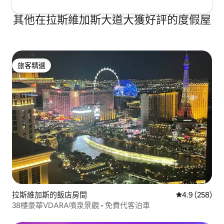
其他在拉斯維加斯大道大獲好評的度假屋
旅客精選
旅客精選
拉斯維加斯的飯店房間
從 258 則評
4.9 (258)
38樓豪華VDARA噴泉景觀 • 免費代客泊車