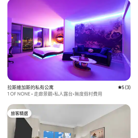
拉斯維加斯的私有公寓
從 3 則
5 (3)
1 OF NONE • 走廊景觀•私人露台•無度假村費用
旅客精選
旅客精選