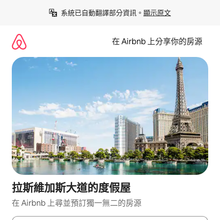
略
系統已自動翻譯部分資訊。
顯示原文
過
以
前
在 Airbnb 上分享你的房源
往
內
容
拉斯維加斯大道的度假屋
在 Airbnb 上尋並預訂獨一無二的房源