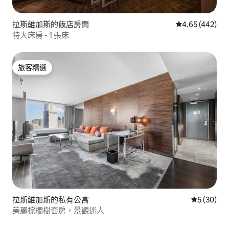
拉斯維加斯的飯店房間
從 442 則評價
4.65 (442)
特大床房 - 1 張床
旅客精選
旅客精選
拉斯維加斯的私有公寓
從 30 則
5 (30)
美麗棕櫚樹套房，景觀迷人