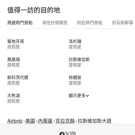
值得一訪的目的地
周邊熱門景點
其他住宿類型
附近熱門景點
好玩新鮮事
聖地牙哥
洛杉磯
度假屋
度假屋
鳳凰城
拉斯維加斯
度假屋
度假屋
斯科茨代爾
棕櫚泉
度假屋
度假屋
大熊湖
顯示更多
度假屋
Airbnb
美國
內華達
克拉克縣
拉斯維加斯大道