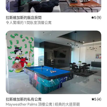
拉斯維加斯的飯店房間
從 9 則
5 (9)
令人驚嘆的 1 間臥室頂層公寓
拉斯維加斯的私有公寓
從 4 則
5 (4)
Mayweather Palms 頂樓公寓 | 經典的大道景觀