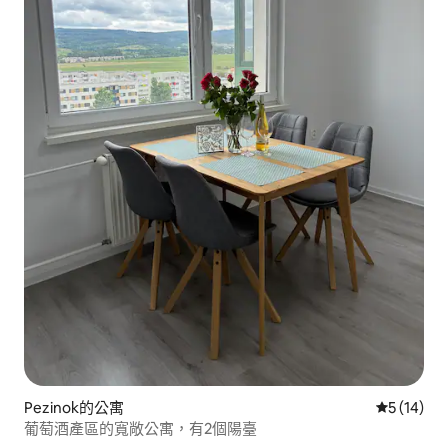
Pezinok的公寓
從 14 則
5 (14)
葡萄酒產區的寬敞公寓，有2個陽臺