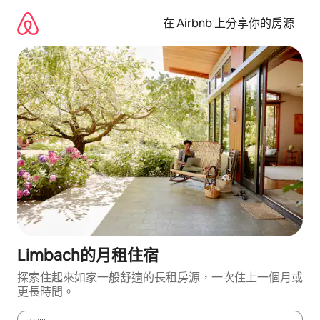
略
過
在 Airbnb 上分享你的房源
以
前
往
內
容
Limbach的月租住宿
探索住起來如家一般舒適的長租房源，一次住上一個月或
更長時間。