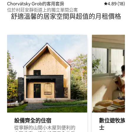
Chorvátsky Grob的客用套房
從 18 則評價
4.89 (18)
位於村莊安靜街道上的獨立單間公寓
舒適溫馨的居家空間與超值的月租價格
設備齊全的住宿
數位遊牧族與
士
從寧靜的山間小木屋到便利的