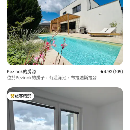
Pezinok的房源
從 109 則評價
4.92 (109)
位於Pezinok的房子，有遊泳池，布拉迪斯拉發
旅客精選
旅客精選榜首