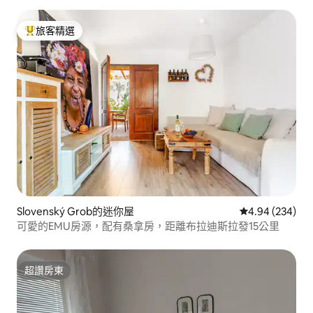
旅客精選
旅客精選榜首
Slovenský Grob的迷你屋
從 234 則評價
4.94 (234)
可愛的EMU房源，配有桑拿房，距離布拉迪斯拉發15公里
超讚房東
超讚房東