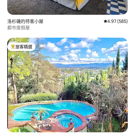
洛杉磯的待客小屋
從 585 則評價
4.97 (585)
都市度假屋
旅客精選
旅客精選榜首