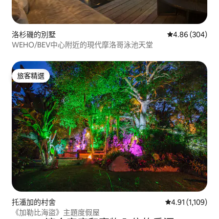
洛杉磯的別墅
從 304 則評價
4.86 (304)
WEHO/BEV中心附近的現代摩洛哥泳池天堂
旅客精選
旅客精選
托潘加的村舍
從 1,109 則評
4.91 (1,109)
《加勒比海盜》主題度假屋