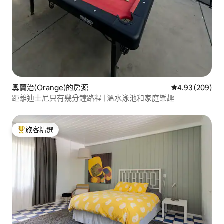
奧蘭治(Orange)的房源
從 209 則評價
4.93 (209)
距離迪士尼只有幾分鐘路程 | 溫水泳池和家庭樂趣
旅客精選
旅客精選榜首