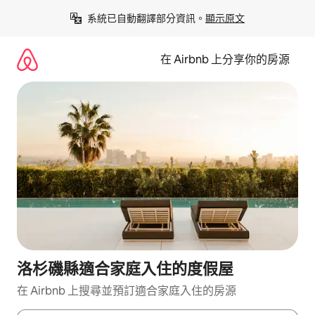
略
系統已自動翻譯部分資訊。
顯示原文
過
以
前
在 Airbnb 上分享你的房源
往
內
容
洛杉磯縣適合家庭入住的度假屋
在 Airbnb 上搜尋並預訂適合家庭入住的房源