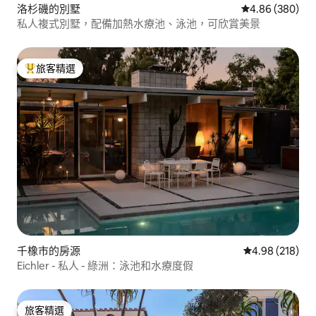
洛杉磯的別墅
從 380 則評價
4.86 (380)
私人複式別墅，配備加熱水療池、泳池，可欣賞美景
旅客精選
旅客精選榜首
千橡市的房源
從 218 則評價
4.98 (218)
Eichler - 私人 - 綠洲：泳池和水療度假
旅客精選