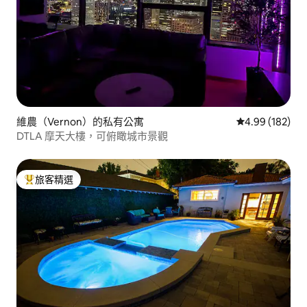
維農（Vernon）的私有公寓
從 182 則評價
4.99 (182)
DTLA 摩天大樓，可俯瞰城市景觀
旅客精選
旅客精選榜首