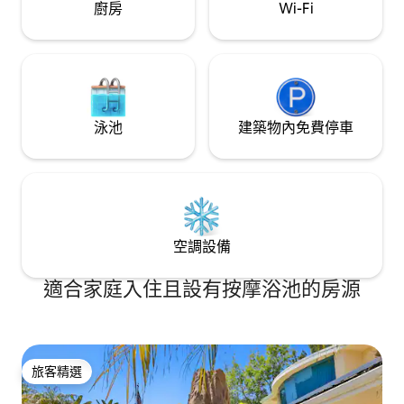
觀。 整套房子的底層都是您的。花園和主
廚房
Wi-Fi
屋內的洗衣機是共用的。 您可以隨時透過
電話、訊息或電子郵件與我們聯絡。 該地
區毗鄰Eagle Rock和Highland Park街區，
擁有低調的魅力，並提供一系列充滿活力
的餐廳、咖啡廳和酒吧。帕薩迪納舊城區
（ Old Town Pasadena ）是一個零售中
泳池
建築物內免費停車
心，有迷人的餐廳，開車很快就能到達。
距離La Loma和Figueroa最近的巴士站0.4
英里（從公寓步行約10分鐘）。81路巴士
可在15分鐘內將您帶到高地公園的金線地
鐵站。金線在帕薩迪納和市中心之間運
行，您可以在那裡轉乘其他火車。 如果您
想在抵達時或住宿期間的任何時候設定
空調設備
Apple TV ，請告訴我們。
適合家庭入住且設有按摩浴池的房源
旅客精選
旅客精選