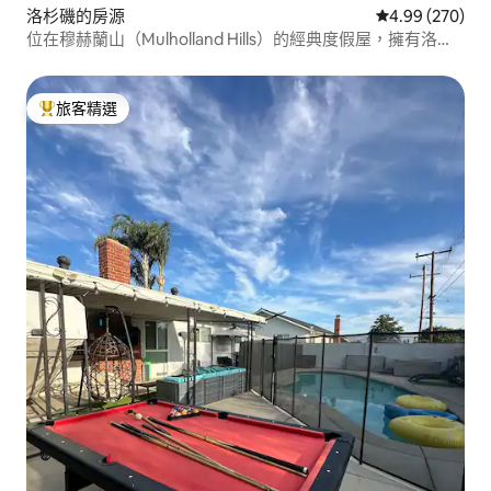
洛杉磯的房源
從 270 則評價
4.99 (270)
位在穆赫蘭山（Mulholland Hills）的經典度假屋，擁有洛杉
磯最佳景觀
旅客精選
旅客精選榜首