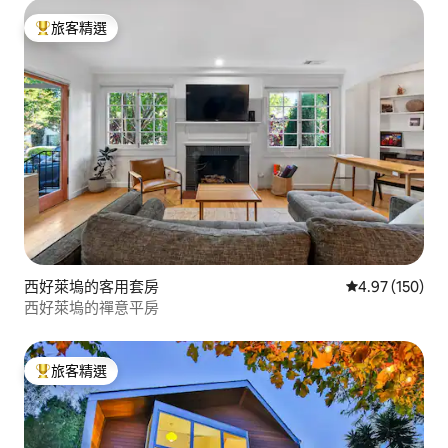
旅客精選
旅客精選榜首
西好萊塢的客用套房
從 150 則評價
4.97 (150)
西好萊塢的禪意平房
旅客精選
旅客精選榜首