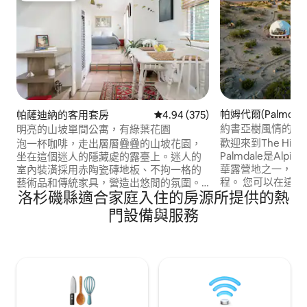
帕姆代爾(Palmda
帕薩迪納的客用套房
從 375 則評價中獲得 4.94 的平
4.94 (375)
約書亞樹風情的私
明亮的山坡單間公寓，有綠葉花園
泳池
歡迎來到The Hillto
泡一杯咖啡，走出層層疊疊的山坡花園，
Palmdale是Alpi
坐在這個迷人的隱藏處的露臺上。迷人的
華露營地之一，距
室內裝潢採用赤陶瓷磚地板、不拘一格的
程。 您可以在這
藝術品和傳統家具，營造出悠閒的氛圍。
洛杉磯縣適合家庭入住的房源所提供的熱
（ Joshua Tre
查看無障礙設施圖片，了解地形！ 請注
的巨型巖石山脈欣賞
意：電視是Apple TV ，可與您的訂閱一起
門設備與服務
觀，以及約書亞樹（ Jo
使用。 單間公寓是一棟3層樓房子的整個底
您留下難忘的回憶。
層。 它有自己的獨立通道通過花園，與房
的攝影服務。 如
子的其他地方完全私密。 您的單間公寓空
步旅行、放鬆、放
間內包括浴室、小廚房、用餐/書房區域。
你找到了這個地方
如有需要，可提供洗衣機和Apple TV。 共
用花園空間和通道。享受露臺和戶外用餐
和休息設施，以及洛杉磯的華麗日落景