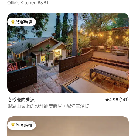
Ollie's Kitchen B&B II
旅客精選
旅客精選榜首
洛杉磯的房源
從 141 則評價
4.98 (141)
銀湖山坡上的設計師度假屋，配備三溫暖
旅客精選
旅客精選榜首