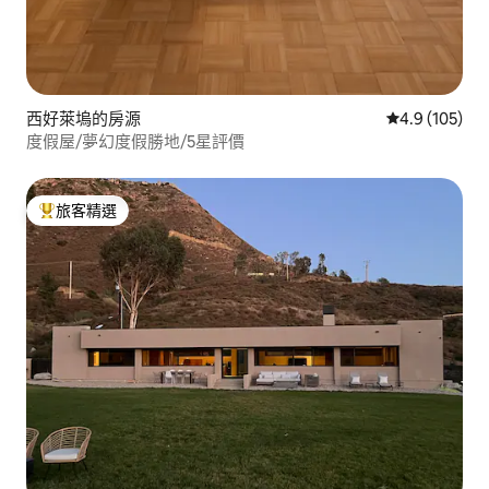
西好萊塢的房源
從 105 則評
4.9 (105)
度假屋/夢幻度假勝地/5星評價
旅客精選
旅客精選榜首