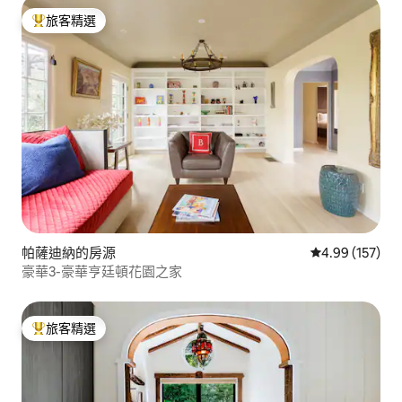
旅客精選
旅客精選榜首
帕薩迪納的房源
從 157 則評價
4.99 (157)
豪華3-豪華亨廷頓花園之家
旅客精選
旅客精選榜首