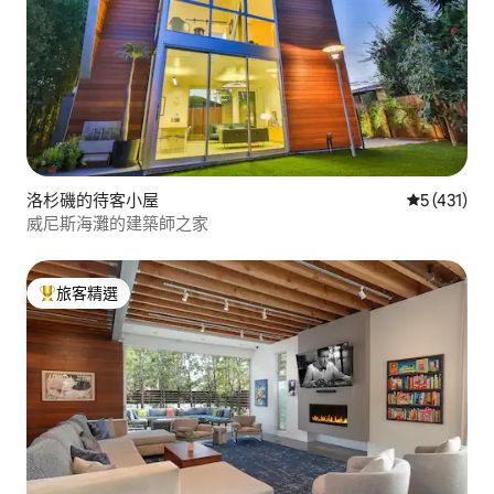
洛杉磯的待客小屋
從 431 則
5 (431)
威尼斯海灘的建築師之家
旅客精選
旅客精選榜首