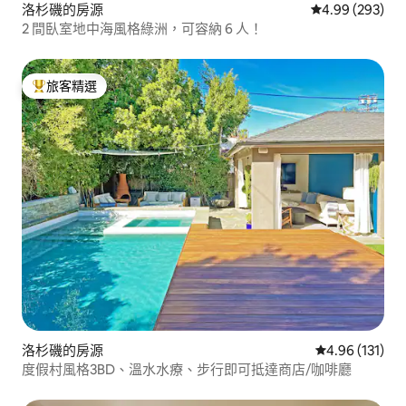
洛杉磯的房源
從 293 則評價
4.99 (293)
2 間臥室地中海風格綠洲，可容納 6 人！
旅客精選
旅客精選榜首
洛杉磯的房源
從 131 則評價
4.96 (131)
度假村風格3BD、溫水水療、步行即可抵達商店/咖啡廳