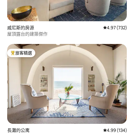
威尼斯的房源
從 732 則評價
4.97 (732)
屋頂露台的建築傑作
旅客精選
旅客精選榜首
長灘的公寓
從 134 則評價
4.99 (134)