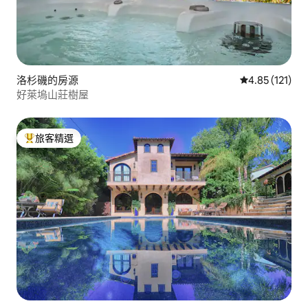
洛杉磯的房源
從 121 則評價
4.85 (121)
好萊塢山莊樹屋
旅客精選
旅客精選榜首