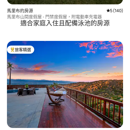
馬里布的房源
從 140 則
5 (140)
馬里布山間度假屋 - 門禁度假屋，附電動車充電器
適合家庭入住且配備泳池的房源
旅客精選
旅客精選榜首