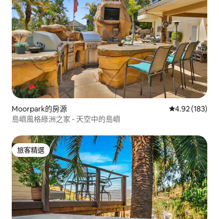
Moorpark的房源
從 183 則評價
4.92 (183)
島嶼風格綠洲之家 - 天空中的島嶼
旅客精選
旅客精選