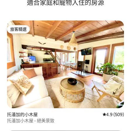
適合家庭和寵物入住的房源
旅客精選
旅客精選
托潘加的小木屋
從 509 則評
4.9 (509)
托潘加小木屋 - 絕美景致