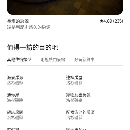
長灘的房源
從 235 則評價
4.89 (235)
瑞格利歷史悠久的房源
值得一訪的目的地
其他住宿類型
附近熱門景點
好玩新鮮事
海景房源
連棟房屋
洛杉磯縣
洛杉磯縣
迷你屋
寵物友善房源
洛杉磯縣
洛杉磯縣
飯店房間
配備泳池的房源
洛杉磯縣
洛杉磯縣
度假村
顯示更多