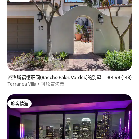
旅客精選
派洛斯福德莊園(Rancho Palos Verdes)的別墅
從 143 則評價
4.99 (143)
Terranea Villa，可欣賞海景
旅客精選
旅客精選