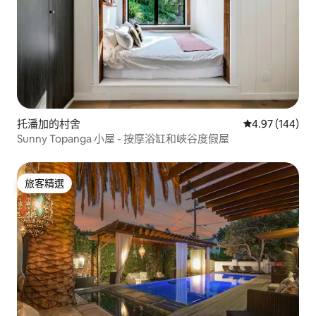
托潘加的村舍
從 144 則評價
4.97 (144)
Sunny Topanga 小屋 - 按摩浴缸和峽谷度假屋
旅客精選
旅客精選