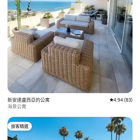
新安達盧西亞的公寓
從 83 則評價
4.94 (83)
海景公寓
旅客精選
旅客精選