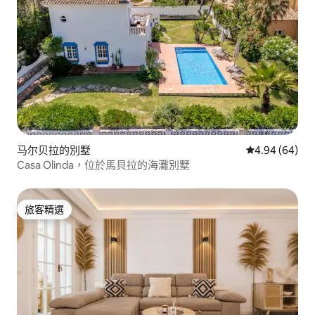
马尔贝拉的別墅
從 64 則評價
4.94 (64)
Casa Olinda，位於馬貝拉的海灘別墅
旅客精選
旅客精選