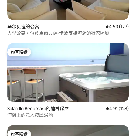
免費沙灘毛巾、椅子/吊床和沙灘遮陽傘。
可應要求免費提供嬰兒床和高腳椅。住宿
超過 7 晚，每週免費清潔一次。
马尔贝拉的公寓
從 177 則評價
4.93 (177)
大型公寓，位於馬爾貝薩-卡波皮諾海灘的獨家區域
旅客精選
旅客精選
Saladillo Benamara的連棟房屋
從 128 則評價
4.91 (128)
海灘上的驚人按摩浴池
旅客精選