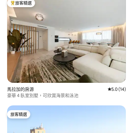
旅客精選
旅客精選榜首
馬拉加的房源
從 14 則評
5.0 (14)
豪華 4 臥室別墅，可欣賞海景和泳池
旅客精選
旅客精選