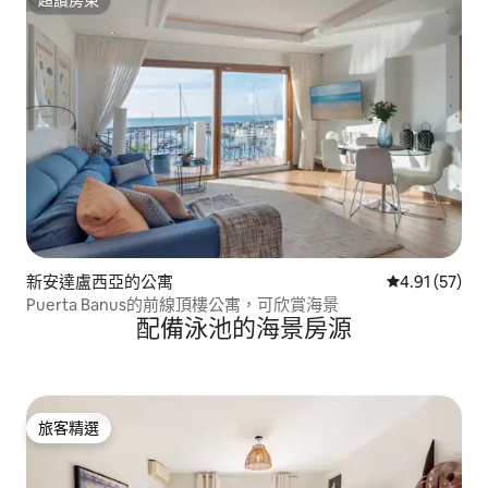
超讚房東
超讚房東
新安達盧西亞的公寓
從 57 則評價
4.91 (57)
Puerta Banus的前線頂樓公寓，可欣賞海景
配備泳池的海景房源
旅客精選
旅客精選