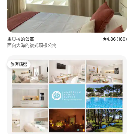
馬貝拉的公寓
從 160 則評價
4.86 (160)
面向大海的複式頂樓公寓
旅客精選
旅客精選