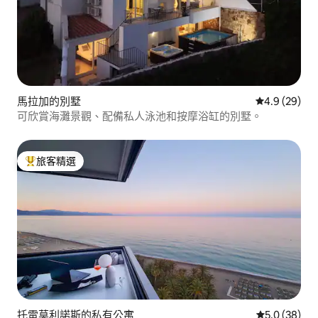
馬拉加的別墅
從 29 則評
4.9 (29)
可欣賞海灘景觀、配備私人泳池和按摩浴缸的別墅。
旅客精選
旅客精選榜首
托雷莫利諾斯的私有公寓
從 38 則評
5.0 (38)