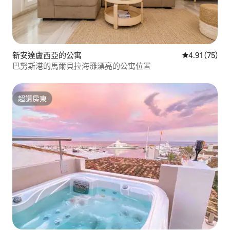
新安達盧西亞的公寓
從 75 則評價
4.91 (75)
巴努斯港的馬爾貝拉海灘漂亮的公寓位置
超讚房東
超讚房東