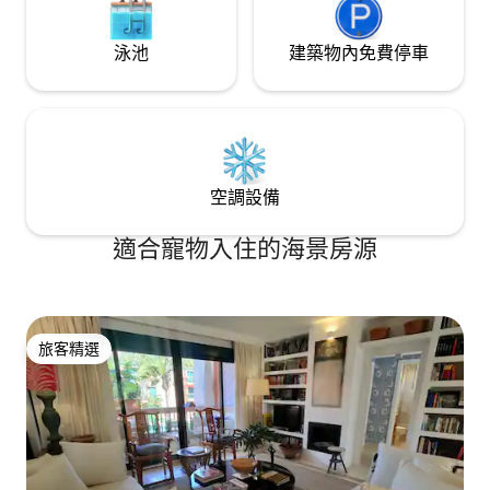
的床尺寸為 150x190，配有良好的硬床墊
和記憶海綿。每張床都有兩個記憶海綿枕
泳池
建築物內免費停車
頭和兩個普通枕頭。公寓有兩間全功能浴
室，其中一間是套房浴室。淋浴間是地面
式淋浴間，水從天花板像雨一樣落下。洗
手台由天然石材製成。有一個坐墊區，非
常適合放鬆身心，看有 Netflix 的智慧電
視。你可以觀看你所在國家的所有電視頻
道。你也可以將電視從牆上取下並轉動，
空調設備
以便在沙發上觀看。白色天然亞麻沙發可
變成一張 160x200 的大床。Wi-Fi 是高速
適合寵物入住的海景房源
的。空調由 Airzone 提供，因此可以控制
公寓每個區域的理想溫度。設計師設計的
廚房配備高端電器，你可以在裡面烹飪任
何菜餚。配有烤箱、微波爐、冰箱、冷凍
庫、洗碗機、電磁爐、洗衣機/烘乾機、烤
旅客精選
麵包機、Nespresso 咖啡機、水壺、攪拌
旅客精選
器、榨汁機等。非常適合想要享受海灘、
美食和地中海生活方式的家庭、情侶和旅
客。地理位置極佳，位於 Torremolinos 最
受歡迎的地區之一，以其國際化、多元化
和包容性的氛圍而聞名。不允許舉辦派
對。不接受不懂得遵守社區規定的團體。