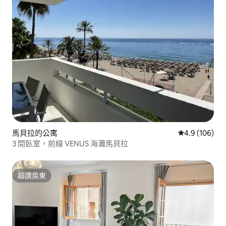
馬貝拉的公寓
從 106 則評
4.9 (106)
3 間臥室，前線 VENUS 海灘馬貝拉
超讚房東
超讚房東