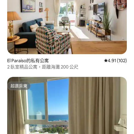
El Paraíso的私有公寓
從 102 則評價
4.91 (102)
2 臥室精品公寓，距離海灘 200 公尺
超讚房東
超讚房東