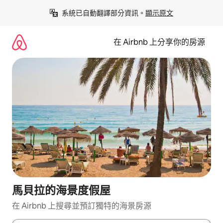
略
系統已自動翻譯部分資訊。
顯示原文
過
以
前
在 Airbnb 上分享你的房源
往
內
容
馬貝拉的海景度假屋
在 Airbnb 上搜尋並預訂獨特的海景房源