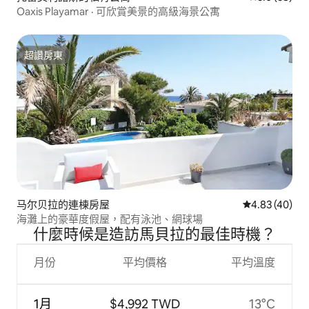
Oaxis Playamar · 可欣賞美景的高級海景公寓
超讚房東
超讚房東
马尔贝拉的連棟房屋
從 40 則評價
4.83 (40)
海灘上的豪華度假屋，配有泳池、網球場
什麼時候是造訪馬貝拉的最佳時機？
月份
平均價格
平均溫度
1月
$4,992 TWD
13°C