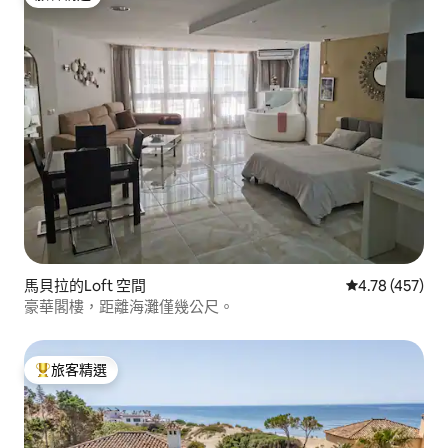
旅客精選
馬貝拉的Loft 空間
從 457 則評價
4.78 (457)
豪華閣樓，距離海灘僅幾公尺。
旅客精選
旅客精選榜首