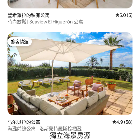
豐希羅拉的私有公寓
從 5 則評價
5.0 (5)
時尚放鬆 | Seaview El Higuerón 公寓
旅客精選
旅客精選
马尔贝拉的公寓
從 58 則評
4.9 (58)
海灘前線公寓 - 洛斯蒙特羅斯棕櫚灘
獨立海景房源