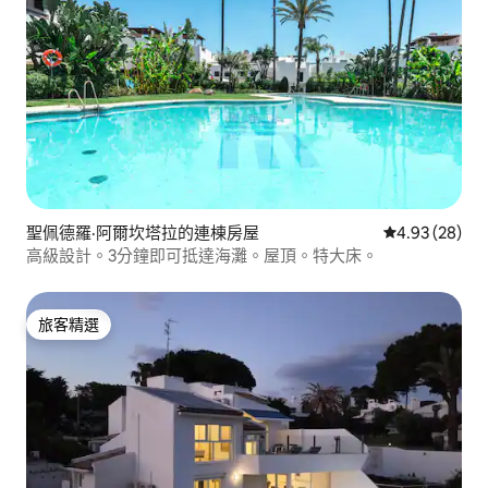
聖佩德羅·阿爾坎塔拉的連棟房屋
從 28 則評價
4.93 (28)
高級設計。3分鐘即可抵達海灘。屋頂。特大床。
旅客精選
旅客精選