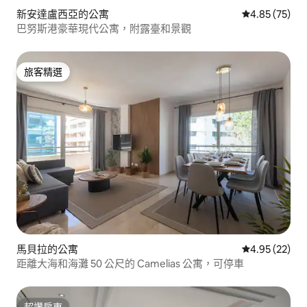
新安達盧西亞的公寓
從 75 則評價
4.85 (75)
巴努斯港豪華現代公寓，附露臺和景觀
旅客精選
旅客精選
馬貝拉的公寓
從 22 則評價
4.95 (22)
距離大海和海灘 50 公尺的 Camelias 公寓，可停車