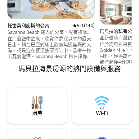
托雷莫利諾斯的公寓
從 194 則評價中獲得 5.0 的平
5.0 (194)
馬貝拉的私有公寓
Savanna Beach 迷人的公寓，配有按摩浴
全新豪華海灘頂層
缸
在海浪聲中醒來，欣賞你夢寐以求的最美
位於馬貝拉最獨特
日出。躺在巴厘式床上欣賞無邊無際的大
Golden Mile
海，或是泡在恆溫按摩浴缸中，品嚐一杯
材料，經過高雅的翻新。 這間
卡瓦氣泡酒。Savanna Beach 旨在讓你在
離海灘僅4分鐘步
一個神奇迷人的地方度過一段放鬆的假
馬貝拉海景房源的熱門設備與服務
想地點。 該區域附近有一些馬貝拉最受歡
期。Savanna Beach 是一個神奇的地方，
迎的服務：Puente R
裝飾充滿魅力，細節豐富。以波西米亞、
Hotel、其網球
自然和民族風格裝飾。夜間的燈光非常溫
球場、Puerto B
馨浪漫，景色令人驚嘆。客廳的落地窗一
括BIBO Dani Garc
扇接一扇滑動，露臺完全朝向大海。露台
Pan等。
區域有一張大型巴厘式床 (180x180)、一個
配有夜間照明的恆溫按摩浴缸，以及一個
休息區，讓您可以放鬆閱讀或品嚐雞尾
廚房
Wi-Fi
酒。公寓有兩間可欣賞海景的房間。其中
一間是全玻璃的，因此形成一個寬敞明亮
的空間。客廳和兩間臥室的落地窗都有自
動不透明百葉窗，以便在睡覺時在一個區
域和另一個區域之間創造隱私。兩間臥室