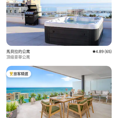
馬貝拉的公寓
從 65 則評價
4.89 (65)
頂級豪華公寓
旅客精選
旅客精選榜首