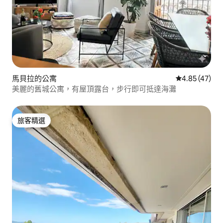
馬貝拉的公寓
從 47 則評價
4.85 (47)
美麗的舊城公寓，有屋頂露台，步行即可抵達海灘
旅客精選
旅客精選