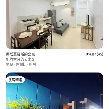
馬塔莫羅斯的公寓
從 45 則評價
4.87 (45)
配備家具的公寓 2
地點
·
性價比
·
廚房
旅客精選
旅客精選