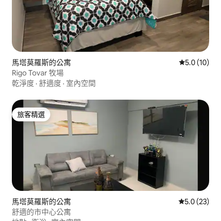
馬塔莫羅斯的公寓
從 10 則評
5.0 (10)
Rigo Tovar 牧場
乾淨度
·
舒適度
·
室內空間
旅客精選
旅客精選
馬塔莫羅斯的公寓
從 23 則評
5.0 (23)
舒適的市中心公寓