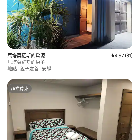
馬塔莫羅斯的房源
從 31 則評價
4.97 (31)
馬塔莫羅斯的房子
地點
·
親子友善
·
安靜
超讚房東
超讚房東