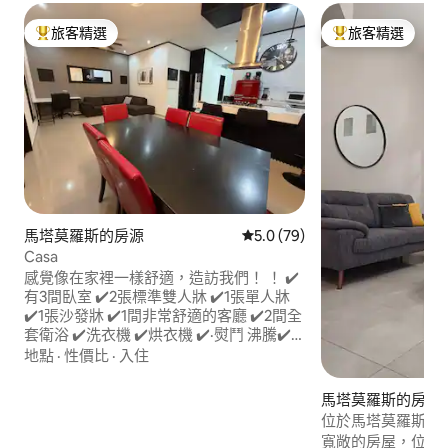
旅客精選
旅客精選
旅客精選榜首
旅客精選榜首
馬塔莫羅斯的房源
從 79 則評價中獲得 5.0 的平
5.0 (79)
Casa
感覺像在家裡一樣舒適，造訪我們！ ！ ✔️
有3間臥室 ✔️2張標準雙人牀 ✔️1張單人牀
✔️1張沙發牀 ✔️1間非常舒適的客廳 ✔️2間全
套衛浴 ✔️洗衣機 ✔️烘衣機 ✔️·熨鬥 沸騰✔️
器（熱水） ✔️4個迷你拆分 配備餐具的✔️
地點
·
性價比
·
入住
廚房 ✔️微波爐 ✔️飯廳 ✔️・咖啡機 ✔️攪拌機
✔️共用車庫 ✔️網路 預訂 👇🏻👇🏻 距離領事館
馬塔莫羅斯的房源
15分鐘路程 5分鐘到達Plaza Fiesta 5分鐘到
位於馬塔莫羅斯的房
普馬雷霍醫院 距離Sams Club 5分鐘 距離
分鐘路程
寬敞的房屋，位於 Las