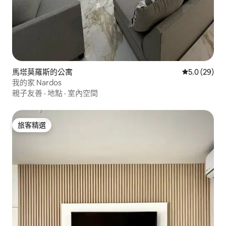
馬塔莫羅斯的公寓
從 29 則評
5.0 (29)
我的家 Nardos
親子友善
·
地點
·
室內空間
旅客精選
旅客精選