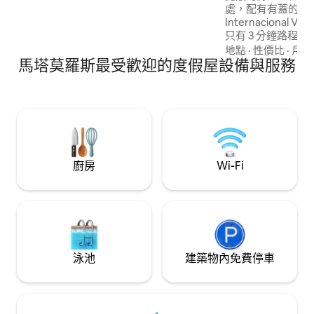
巴格達海灘 40 分鐘 15 分鐘橋樑
處，配有有蓋的門控車
Internacional Ve
只有 3 分鐘路程，距離 
分鐘路程，距離領事館
地點
·
性價比
·
戶外
馬塔莫羅斯最受歡迎的度假屋設備與服務
3個電視螢幕、臥
架的全套廚房、洗
提供網路/Wi-Fi
業大道上，附近有
攤、藥局、肉店、
醫等。
廚房
Wi-Fi
泳池
建築物內免費停車