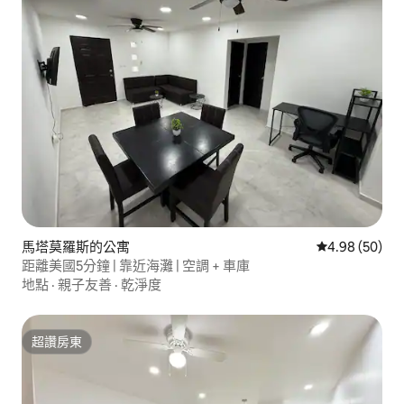
馬塔莫羅斯的公寓
從 50 則評價
4.98 (50)
距離美國5分鐘 | 靠近海灘 | 空調 + 車庫
地點
·
親子友善
·
乾淨度
超讚房東
超讚房東