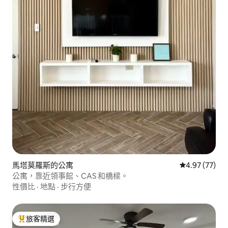
馬塔莫羅斯的公寓
從 77 則評價
4.97 (77)
公寓，靠近領事館、CAS 和橋樑。
性價比
·
地點
·
步行方便
旅客精選
旅客精選榜首