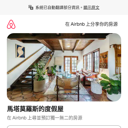
略
系統已自動翻譯部分資訊。
顯示原文
過
以
前
在 Airbnb 上分享你的房源
往
內
容
馬塔莫羅斯的度假屋
在 Airbnb 上尋並預訂獨一無二的房源