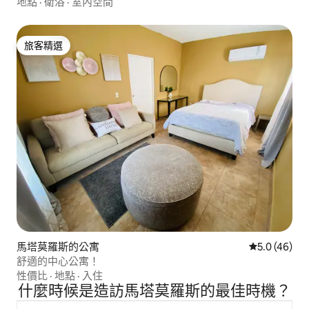
地點
·
衛浴
·
室內空間
旅客精選
旅客精選
馬塔莫羅斯的公寓
從 46 則評
5.0 (46)
舒適的中心公寓！
性價比
·
地點
·
入住
什麼時候是造訪馬塔莫羅斯的最佳時機？