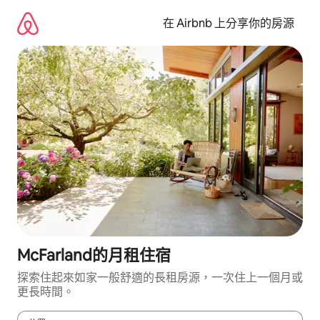
略
過
在 Airbnb 上分享你的房源
以
前
往
內
容
McFarland的月租住宿
探索住起來如家一般舒適的長租房源，一次住上一個月或
更長時間。