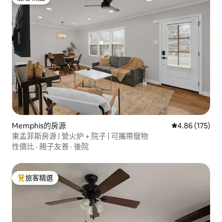
旅客精選
Memphis的房源
從 175 則評價
4.86 (175)
東孟菲斯房源 | 營火炉 + 院子 | 可攜帶寵物
性價比
·
親子友善
·
後院
旅客精選
旅客精選榜首