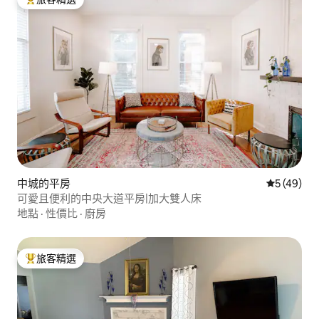
旅客精選榜首
中城的平房
從 49 則
5 (49)
可愛且便利的中央大道平房|加大雙人床
地點
·
性價比
·
廚房
旅客精選
旅客精選榜首