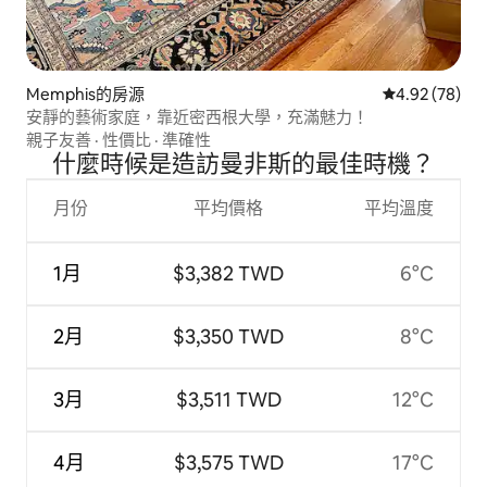
Memphis的房源
從 78 則評價
4.92 (78)
安靜的藝術家庭，靠近密西根大學，充滿魅力！
親子友善
·
性價比
·
準確性
什麼時候是造訪曼非斯的最佳時機？
月份
平均價格
平均溫度
1月
$3,382 TWD
6°C
2月
$3,350 TWD
8°C
3月
$3,511 TWD
12°C
4月
$3,575 TWD
17°C