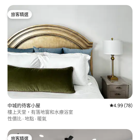
旅客精選
旅客精選
中城的待客小屋
從 78 則評價
4.99 (78)
樓上天堂，有落地窗和水療浴室
性價比
·
地點
·
暖氣
旅客精選