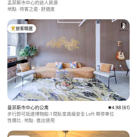
孟菲斯市中心的迷人房源
地點
·
待客之道
·
舒適度
旅客精選
旅客精選榜首
曼菲斯市中心的公寓
從 61 則評價
4.98 (61)
步行即可抵達博物館-1 間臥室高級安全 Loft 帶停車位
性價比
·
地點
·
進出使用