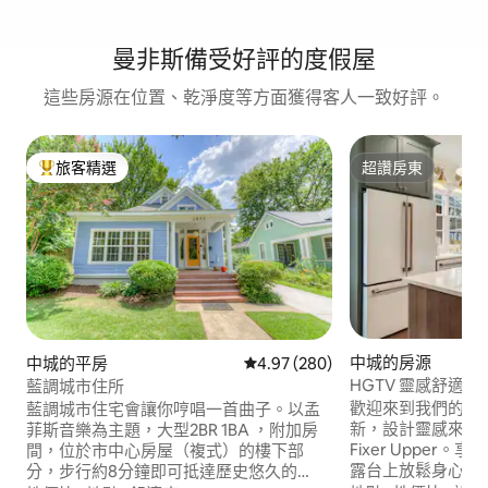
曼非斯備受好評的度假屋
這些房源在位置、乾淨度等方面獲得客人一致好評。
旅客精選
超讚房東
旅客精選榜首
超讚房東
中城的房源
中城的平房
從 280 則評價中獲得 4.97 的平
4.97 (280)
HGTV 靈感舒適
藍調城市住所
歡迎來到我們的舒
藍調城市住宅會讓你哼唱一首曲子。以孟
新，設計靈感來自HGT
菲斯音樂為主題，大型2BR 1BA ，附加房
Fixer Upper
間，位於市中心房屋（複式）的樓下部
露台上放鬆身心。
分，步行約8分鐘即可抵達歷史悠久的