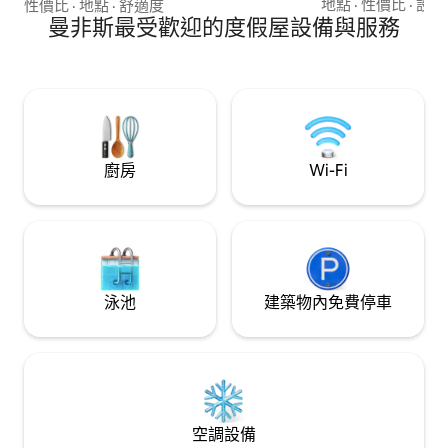
提供所有服務。您的完
Cooper-Young餐廳。 我們提供： √高速
地點
·
性價比
·
設備
性價比
·
地點
·
舒適度
雙人床和1張拉出式
WiFi – 50 Mbps ATT U-verse WiFi √咖啡、
曼非斯最受歡迎的度假屋設備與服務
露臺配備烤架 ~光纖網
低咖啡因咖啡和茶 √路邊停車位 √全套廚房
戲 ~設備齊全的廚房
√ 自助入住 √非常舒適的床鋪和枕頭 √優質
離比爾街/市中心/
的盥洗用品和肥皂 √ 可使用 Netflix、Hulu
格雷斯蘭 6 英里 ~
和其他串流服務的智慧 Roku 電視。
禁停車場
廚房
Wi-Fi
泳池
建築物內免費停車
空調設備