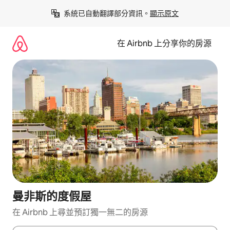
略
系統已自動翻譯部分資訊。
顯示原文
過
以
前
在 Airbnb 上分享你的房源
往
內
容
曼非斯的度假屋
在 Airbnb 上尋並預訂獨一無二的房源