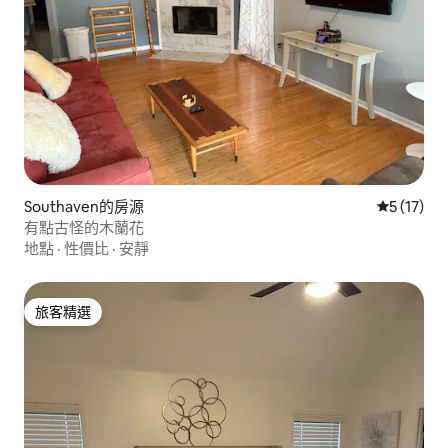
Southaven的房源
從 17 則
5 (17)
有點古怪的木蘭花
地點
·
性價比
·
安靜
旅客精選
旅客精選