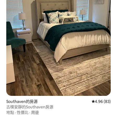
Southaven的房源
從 83 則評價
4.96 (83)
古樸安靜的Southaven房源
地點
·
性價比
·
周邊