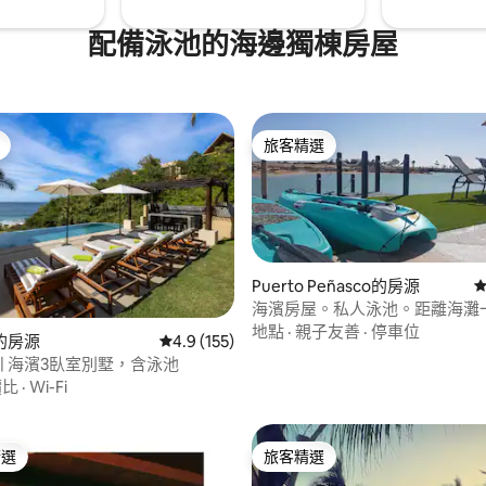
配備泳池的海邊獨棟房屋
旅客精選
旅客精選
Puerto Peñasco的房源
從
海濱房屋。私人泳池。距離海灘
地點
·
親子友善
·
停車位
的房源
從 155 則評價中獲得 4.9 的平均評分（滿分 5
4.9 (155)
97 的平均評分（滿分 5 分）
uisa | 海濱3臥室別墅，含泳池
價比
·
Wi-Fi
精選
旅客精選
榜首
旅客精選