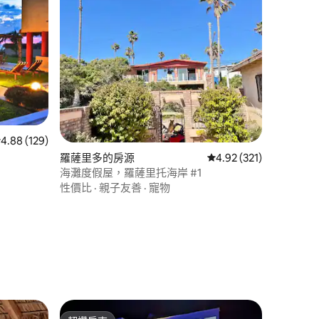
 分）
 129 則評價中獲得 4.88 的平均評分（滿分 5 分）
4.88 (129)
羅薩里多的房源
從 321 則評價中獲得 4
4.92 (321)
海灘度假屋，羅薩里托海岸 #1
性價比
·
親子友善
·
寵物