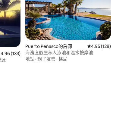
Puerto Peñasco的房源
從 128 則評價中獲得 4
4.95 (128)
海濱度假屋私人泳池和溫水按摩池
從 133 則評價中獲得 4.96 的平均評分（滿分 5 分）
4.96 (133)
地點
·
親子友善
·
格局
景房源
 分）