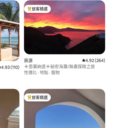
旅客精選
旅客精選榜首
房源
從 264 則評價中獲得 4
4.92 (264)
☀恩塞納達☀秘密海灘/無盡探險之旅
 分）
從 110 則評價中獲得 4.93 的平均評分（滿分 5 分）
4.93 (110)
性價比
·
地點
·
寵物
旅客精選
旅客精選榜首