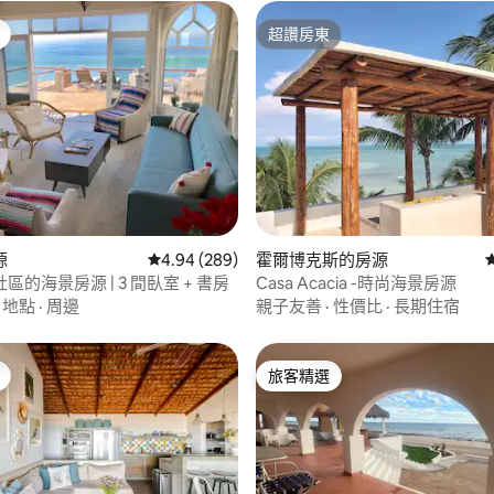
超讚房東
超讚房東
98 的平均評分（滿分 5 分）
源
從 289 則評價中獲得 4.94 的平均評分（滿分 5
4.94 (289)
霍爾博克斯的房源
區的海景房源 | 3 間臥室 + 書房
Casa Acacia -時尚海景房源
·
地點
·
周邊
親子友善
·
性價比
·
長期住宿
旅客精選
旅客精選