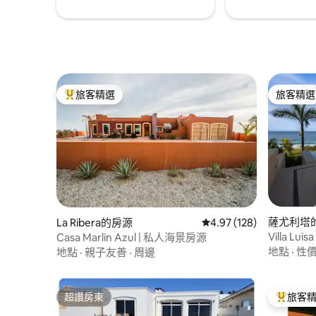
旅客精選
旅客精選
旅客精選榜首
旅客精選
薩尤利塔
La Ribera的房源
從 128 則評價中獲得 4.
4.97 (128)
Villa L
Casa Marlin Azul | 私人海景房源
地點
·
性
地點
·
親子友善
·
周邊
超讚房東
旅客
超讚房東
旅客精選