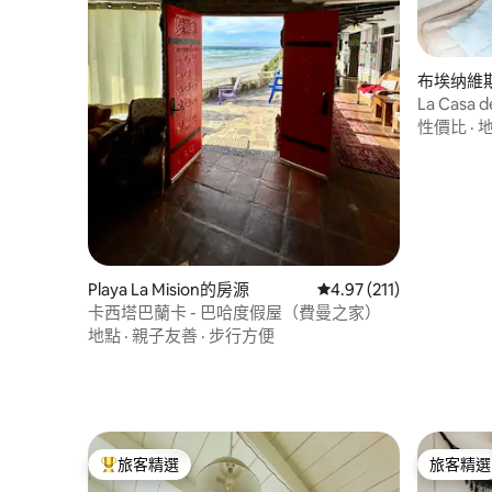
布埃纳維
La Casa d
性價比
·
Playa La Mision的房源
從 211 則評價中獲得 4
4.97 (211)
卡西塔巴蘭卡 - 巴哈度假屋（費曼之家）
地點
·
親子友善
·
步行方便
旅客精選
旅客精選
旅客精選榜首
旅客精選