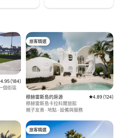
旅客精選
旅客精選
 184 則評價中獲得 4.95 的平均評分（滿分 5 分）
4.95 (184)
一個街區
 分）
穆赫雷斯島的房源
從 124 則評價中獲得 4
4.89 (124)
穆赫雷斯島卡拉科爾旅館
親子友善
·
地點
·
設備與服務
旅客精選
旅客精選