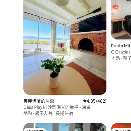
Punta M
C Grac
床
地點
·
親
美麗海灘的房源
從 482 則評價中獲得 4.
4.85 (482)
Casa Playa | 沙灘海景的幸福 • 海景
地點
·
親子友善
·
長期住宿