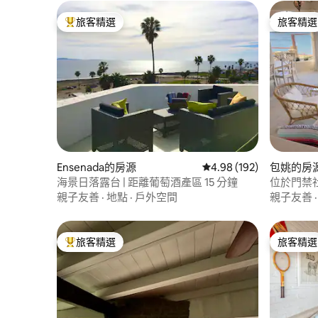
旅客精選
旅客精選
旅客精選榜首
旅客精選
Ensenada的房源
從 192 則評價中獲得 4.
4.98 (192)
包姚的房
海景日落露台 | 距離葡萄酒產區 15 分鐘
位於門禁社
親子友善
·
地點
·
戶外空間
親子友善
旅客精選
旅客精選
旅客精選榜首
旅客精選