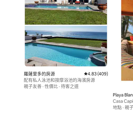
羅薩里多的房源
從 409 則評價中獲得 4.
4.83 (409)
配有私人泳池和按摩浴池的海濱房源
親子友善
·
性價比
·
待客之道
Playa B
Casa Ca
地點
·
親