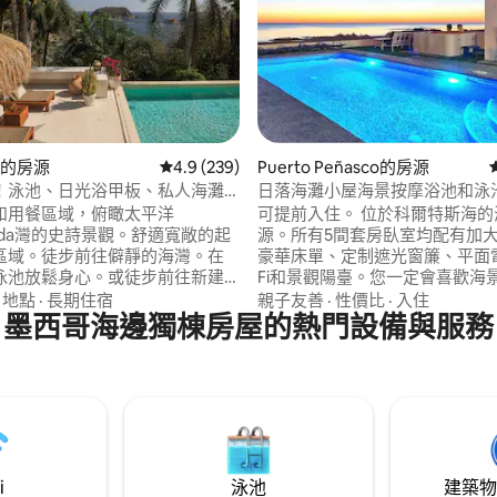
83 的平均評分（滿分 5 分）
ta的房源
從 239 則評價中獲得 4.9 的平均評分（滿分 5
4.9 (239)
Puerto Peñasco的房源
！泳池、日光浴甲板、私人海灘+
日落海灘小屋海景按摩浴池和泳
和用餐區域，俯瞰太平洋
可提前入住。 位於科爾特斯海的
lunda灣的史詩景觀。舒適寬敞的起
源。所有5間套房臥室均配有加
區域。徒步前往僻靜的海灣。在
豪華床單、定制遮光窗簾、平面電
泳池放鬆身心。或徒步前往新建
Fi和景觀陽臺。您一定會喜歡海
Crucecita
和按摩浴缸，海景和日落景觀！
·
地點
·
長期住宿
親子友善
·
性價比
·
入住
o、購物、餐廳和該地區的其他30多
墨西哥海邊獨棟房屋的熱門設備與服務
詢問在Islas Del Mar社區內的Jack 
10分鐘路程。或留在家中，使用
Signature Golf Course高
的廚房。所有6間臥室都有空調。
折扣，該高爾夫球場有24小時保
入住15人，價格依
數計算。
i
泳池
建築物