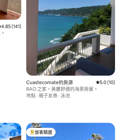
 分）
從 141 則評價中獲得 4.85 的平均評分（滿分 5 分）
4.85 (141)
上。
Cuastecomate的房源
從 10 則評價中獲得 
5.0 (10)
BAO 之家。美麗舒適的海景房屋。
地點
·
親子友善
·
泳池
旅客精選
旅客精選榜首