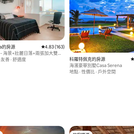
ita的房源
從 163 則評價中獲得 4.83 的平均評分（滿分 5
4.83 (163)
ias - 海景+壯麗日落+兩張加大雙人
科羅特佩克的房源
從
子友善
·
舒適度
海濱豪華別墅Casa Serena
地點
·
性價比
·
戶外空間
85 的平均評分（滿分 5 分）