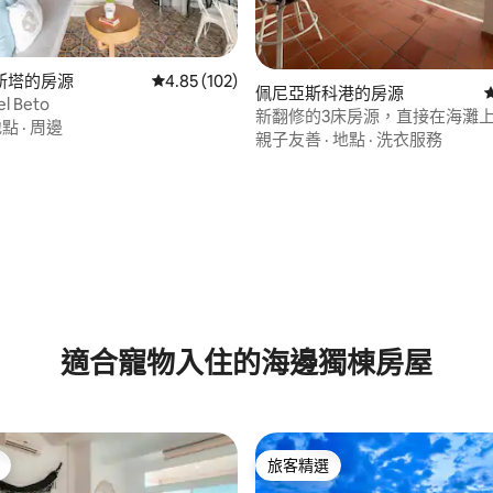
斯塔的房源
從 102 則評價中獲得 4.85 的平均評分（滿分 5
4.85 (102)
佩尼亞斯科港的房源
el Beto
新翻修的3床房源，直接在海灘
地點
·
周邊
親子友善
·
地點
·
洗衣服務
.97 的平均評分（滿分 5 分）
適合寵物入住的海邊獨棟房屋
旅客精選
旅客精選