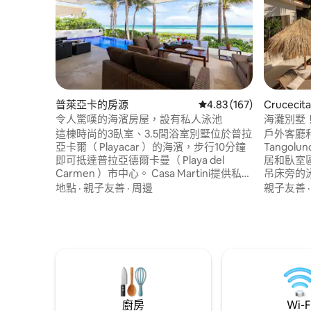
普萊亞卡的房源
從 167 則評價中獲得 4.
4.83 (167)
Cruceci
令人驚嘆的海濱房屋，設有私人泳池
海灘別墅
16人
這棟時尚的3臥室、3.5間浴室別墅位於普拉
戶外客廳
亞卡爾（ Playacar ）的海濱，步行10分鐘
Tango
即可抵達普拉亞德爾卡曼（ Playa del
居和臥室
Carmen ）市中心。 Casa Martini提供私人
吊床旁的
室外泳池、免費Wi-Fi、設備齊全的廚房、
的日光浴甲板！ 距離La 
地點
·
親子友善
·
周邊
親子友善
洗衣房和免費停車位 Casa Martini設有泳池
Centr
邊露臺、日光浴躺椅和用餐區。 休息室配
個海灘僅
有平板有線智慧電視，廚房配有烤麵包
設備齊全
機、冰箱、微波爐和咖啡機。
WiFi和洗衣機。 最多可
據入住人
廚房
Wi-F