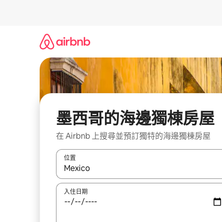
略
過
以
前
往
內
容
墨西哥的海邊獨棟房屋
在 Airbnb 上搜尋並預訂獨特的海邊獨棟房屋
位置
如有搜尋結果，瀏覽內容時請使用上下箭頭，或輕
入住日期