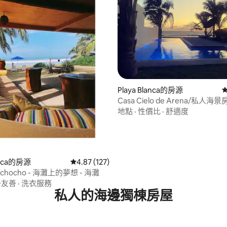
Playa Blanca的房源
Casa Cielo de Arena/私人海
地點
·
性價比
·
舒適度
83 的平均評分（滿分 5 分）
lanca的房源
從 127 則評價中獲得 4.87 的平均評分（滿分 5
4.87 (127)
pichocho - 海灘上的夢想 - 海灘
子友善
·
洗衣服務
私人的海邊獨棟房屋