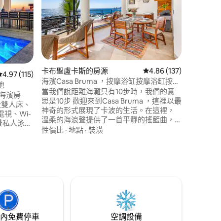
灘
Casa D
裏長的美麗
的興奮地
魚，或只是
以在海水
地點
·
親
前往半私
是一個房
近令人興奮
卡布聖盧卡斯的房源
從 137 則評價中獲得 4
4.86 (137)
 分）
從 115 則評價中獲得 4.97 的平均評分（滿分 5 分）
4.97 (115)
海濱Casa Bruma ，按摩浴缸按摩浴缸按
池
摩。
當我們說距離海灘只有10步時，我們的意
海濱房
思是10步 歡迎來到Casa Bruma ，這裡以最
大雙人床、
神奇的形式展現了卡波的生活。在這裡，
視、Wi-
溫柔的海浪聲提供了一首平靜的搖籃曲，
景私人泳池
讓您入睡，每天早上，您都會醒來，感受
性價比
·
地點
·
裝潢
請向我們
科爾特斯海的微風。每個方面的設計都有
Nicklaus
一個目的：讓您愛上這個地球上的天堂，
爾夫球場的房客
我們都感到非常幸運能夠稱之為我們的
安。
家，並在您入住期間讓它成為您的家
內免費停車
空調設備