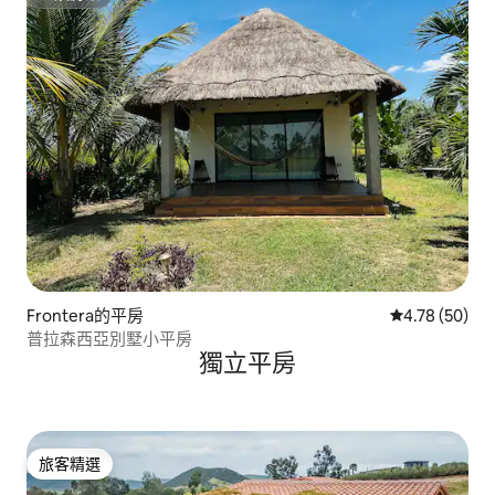
超讚房東
Frontera的平房
從 50 則評價
4.78 (50)
普拉森西亞別墅小平房
獨立平房
旅客精選
旅客精選