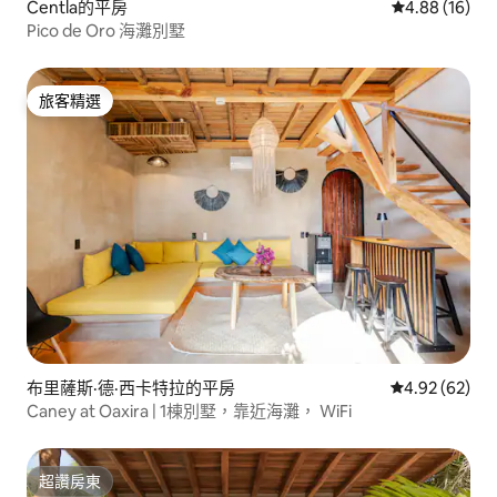
Centla的平房
從 16 則評價
4.88 (16)
Pico de Oro 海灘別墅
旅客精選
旅客精選
布里薩斯·德·西卡特拉的平房
從 62 則評價
4.92 (62)
Caney at Oaxira | 1棟別墅，靠近海灘， WiFi
超讚房東
超讚房東