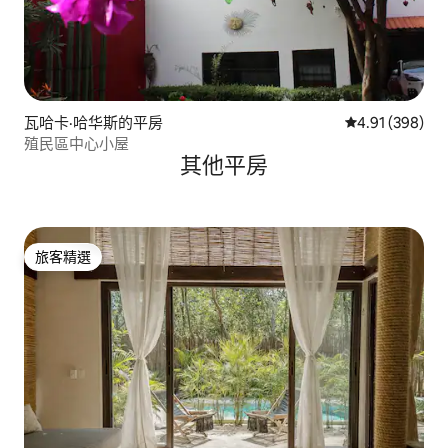
瓦哈卡·哈华斯的平房
從 398 則評價
4.91 (398)
殖民區中心小屋
其他平房
旅客精選
旅客精選