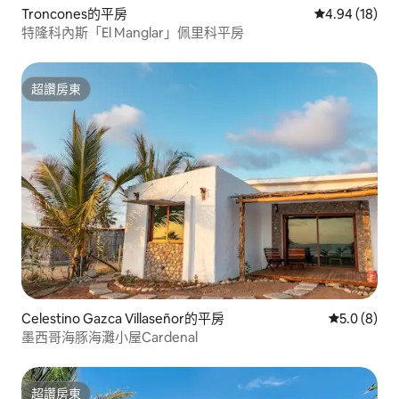
Troncones的平房
從 18 則評價
4.94 (18)
特隆科內斯「El Manglar」佩里科平房
超讚房東
超讚房東
Celestino Gazca Villaseñor的平房
從 8 則評價
5.0 (8)
墨西哥海豚海灘小屋Cardenal
超讚房東