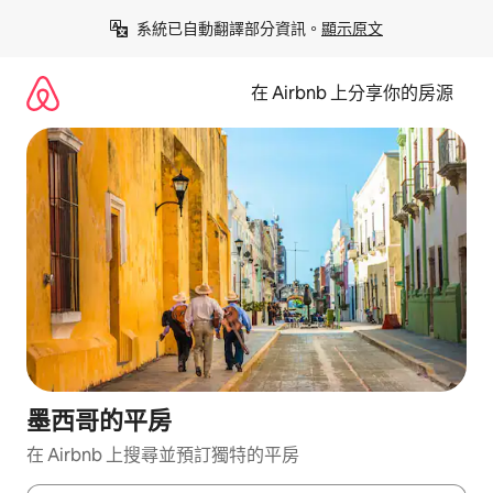
略
系統已自動翻譯部分資訊。
顯示原文
過
以
前
在 Airbnb 上分享你的房源
往
內
容
墨西哥的平房
在 Airbnb 上搜尋並預訂獨特的平房