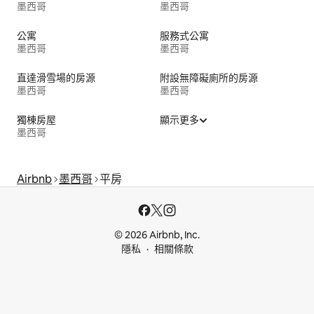
墨西哥
墨西哥
公寓
服務式公寓
墨西哥
墨西哥
直達滑雪場的房源
附設無障礙廁所的房源
墨西哥
墨西哥
獨棟房屋
顯示更多
墨西哥
Airbnb
墨西哥
平房
© 2026 Airbnb, Inc.
隱私
相關條款