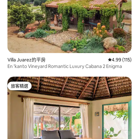
Villa Juarez的平房
從 115 則評價
4.99 (115)
En 'kanto Vineyard Romantic Luxury Cabana 2 Enigma
旅客精選
旅客精選