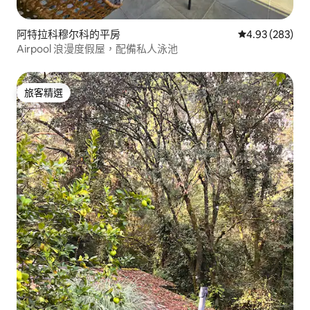
阿特拉科穆尔科的平房
從 283 則評價
4.93 (283)
Airpool 浪漫度假屋，配備私人泳池
旅客精選
旅客精選