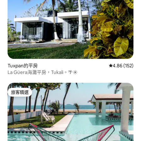
Tuxpan的平房
從 152 則評價
4.86 (152)
La Güera海灘平房，Tukali。🌴☀️
旅客精選
旅客精選