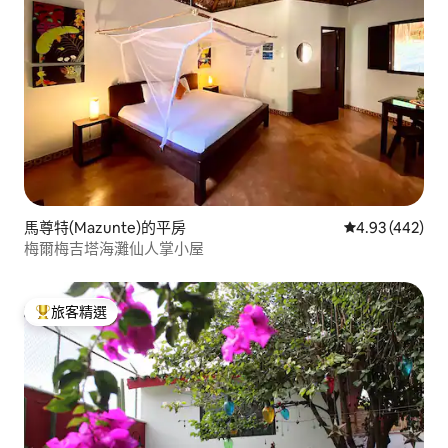
馬尊特(Mazunte)的平房
從 442 則評價
4.93 (442)
梅爾梅吉塔海灘仙人掌小屋
旅客精選
旅客精選榜首