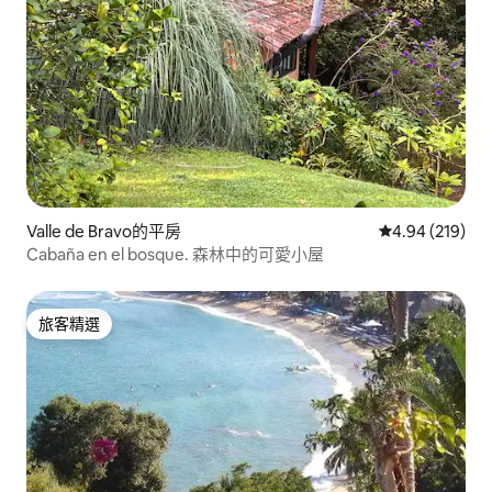
Valle de Bravo的平房
從 219 則評價
4.94 (219)
Cabaña en el bosque. 森林中的可愛小屋
旅客精選
旅客精選