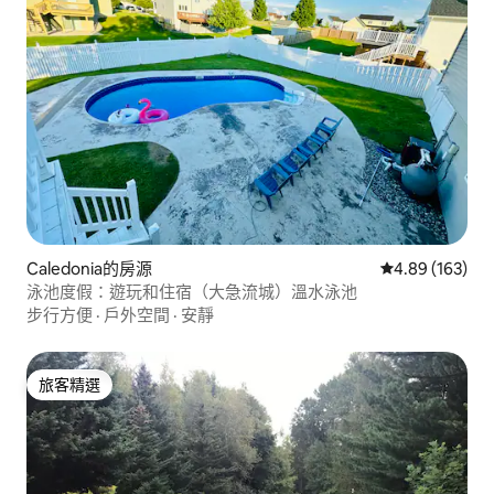
Caledonia的房源
從 163 則評價
4.89 (163)
泳池度假：遊玩和住宿（大急流城）溫水泳池
步行方便
·
戶外空間
·
安靜
旅客精選
旅客精選