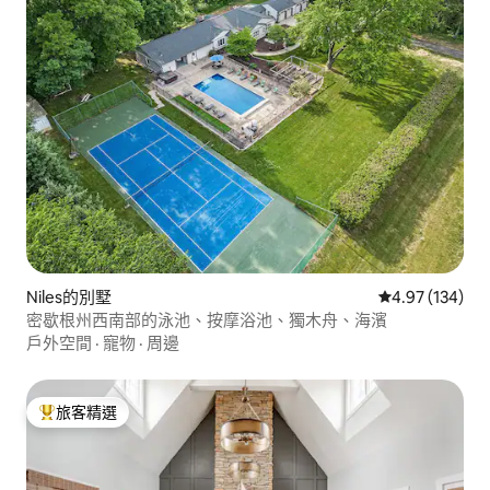
Niles的別墅
從 134 則評價
4.97 (134)
密歇根州西南部的泳池、按摩浴池、獨木舟、海濱
戶外空間
·
寵物
·
周邊
旅客精選
旅客精選榜首