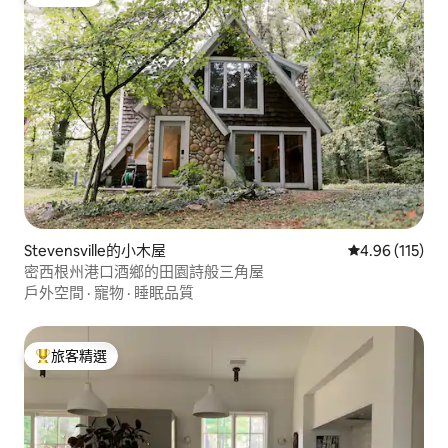
旅客精選
Stevensville的小木屋
從 115 則評價
4.96 (115)
密西根州港口酒鄉的田園詩般三角屋
戶外空間
·
寵物
·
睡眠品質
旅客精選
旅客精選榜首