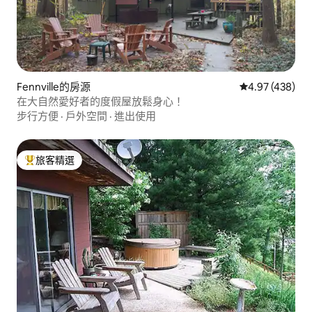
Fennville的房源
從 438 則評價
4.97 (438)
在大自然愛好者的度假屋放鬆身心！
步行方便
·
戶外空間
·
進出使用
旅客精選
旅客精選榜首