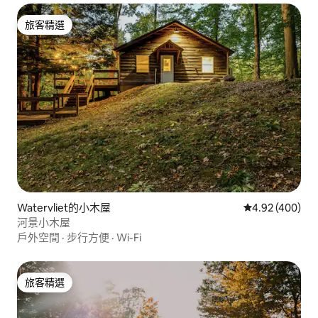
旅客精選
旅客精選
Watervliet的小木屋
從 400 則評價
4.92 (400)
河景小木屋
戶外空間
·
步行方便
·
Wi-Fi
旅客精選
旅客精選