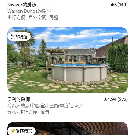
Sawyer的房源
從 149 則
5 (149)
Warren Dunes的樹屋
步行方便
·
戶外空間
·
周邊
旅客精選
旅客精選
伊利的房源
從 272 則評價
4.94 (272)
4)迷人的湖畔1臥室小屋|按摩浴缸|泳池
寵物
·
步行方便
·
風景
旅客精選
旅客精選榜首