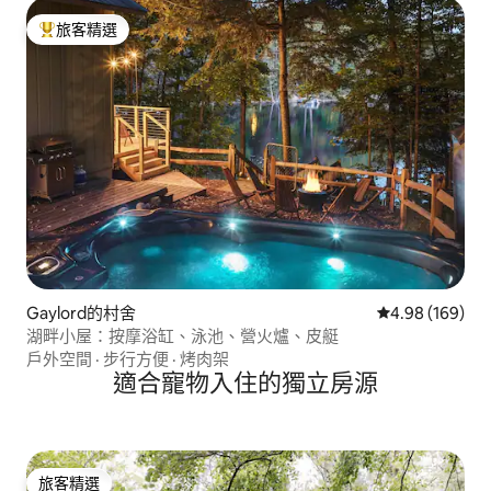
旅客精選
旅客精選榜首
Gaylord的村舍
從 169 則評價
4.98 (169)
湖畔小屋：按摩浴缸、泳池、營火爐、皮艇
戶外空間
·
步行方便
·
烤肉架
適合寵物入住的獨立房源
旅客精選