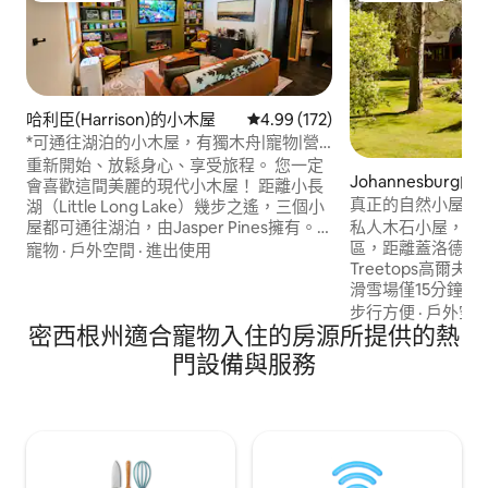
哈利臣(Harrison)的小木屋
從 172 則評價中獲得 4.99 的平
4.99 (172)
*可通往湖泊的小木屋，有獨木舟|寵物|營
火處
重新開始、放鬆身心、享受旅程。 您一定
Johannesburg
會喜歡這間美麗的現代小木屋！ 距離小長
真正的自然小屋 | 10
湖（Little Long Lake）幾步之遙，三個小
屋都可通往湖泊，由Jasper Pines擁有。
私人木石小屋，坐
✅含皮艇！ ✅戶外娛樂區 ✅野餐桌 ✅ 戶外
區，距離蓋洛德(Gay
寵物
·
戶外空間
·
進出使用
火臺 ✅Cornhole ✅飛鏢。 ✅咖啡、
Treetops高爾夫球場
Nespresso 和茶。 ✅全套廚房 ✅越野車停
滑雪場僅15分鐘路程。 非常適合
車位 非常適合浪漫度假！ 立即預訂住宿！
禮賓客、聚會、滑
步行方便
·
戶外空
查看我們的所有評價！ 不是您典型的
密西根州適合寵物入住的房源所提供的熱
末、情侶、家庭和安靜的
Airbnb體驗！ ！ ： -) 請按愛心這間房源！
人，有按摩浴池、
門設備與服務
期待相見！
和溪流、寬闊的林
戲和活動，以及有
事先獲得同意，歡
聚。不得舉辦「派