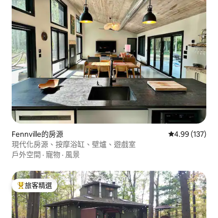
Fennville的房源
從 137 則評價
4.99 (137)
現代化房源、按摩浴缸、壁爐、遊戲室
戶外空間
·
寵物
·
風景
旅客精選
旅客精選榜首