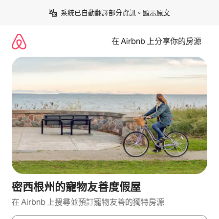
略
系統已自動翻譯部分資訊。
顯示原文
過
以
前
在 Airbnb 上分享你的房源
往
內
容
密西根州的寵物友善度假屋
在 Airbnb 上搜尋並預訂寵物友善的獨特房源