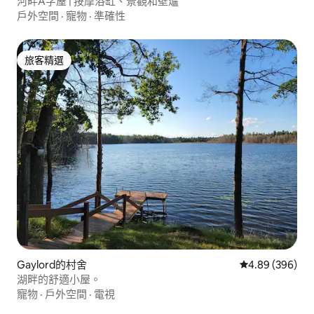
河畔A字屋 | 按摩浴缸、景觀和壁爐
戶外空間
·
寵物
·
準確性
旅客精選
旅客精選
Gaylord的村舍
從 396 則評價
4.89 (396)
湖畔的舒適小屋。
寵物
·
戶外空間
·
電視