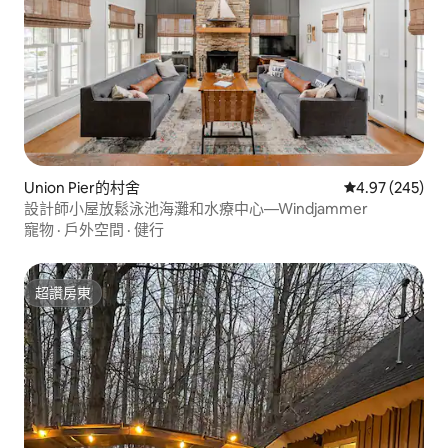
Union Pier的村舍
從 245 則評價
4.97 (245)
設計師小屋放鬆泳池海灘和水療中心—Windjammer
寵物
·
戶外空間
·
健行
超讚房東
超讚房東