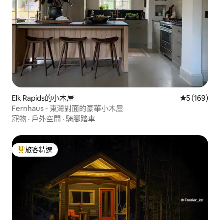
Elk Rapids的小木屋
從 169 則
5 (169)
Fernhaus - 東灣對面的豪華小木屋
寵物
·
戶外空間
·
騎腳踏車
旅客精選
旅客精選榜首