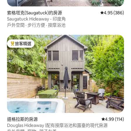
索格塔克(Saugatuck)的房源
從 386 則評價
4.95 (386)
Saugatuck Hideaway - 印度角
戶外空間
·
步行方便
·
按摩浴池
旅客精選
旅客精選榜首
道格拉斯的房源
從 114 則評價
4.99 (114)
Douglas Hideaway |配有按摩浴池和露臺的現代房源