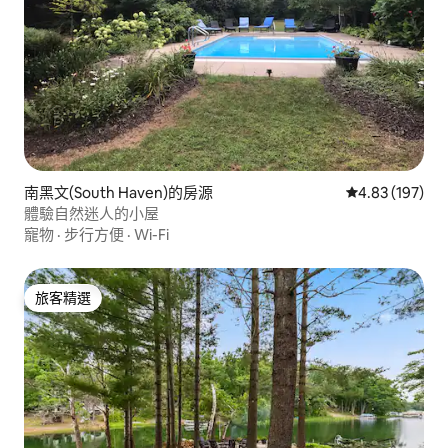
南黑文(South Haven)的房源
從 197 則評價
4.83 (197)
體驗自然迷人的小屋
寵物
·
步行方便
·
Wi-Fi
旅客精選
旅客精選