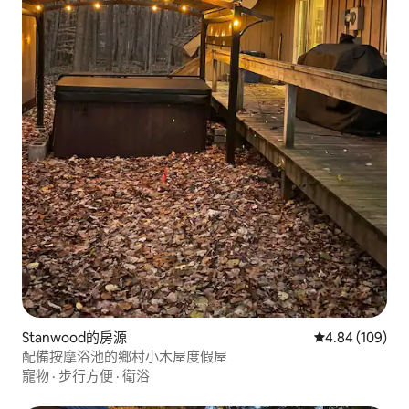
Stanwood的房源
從 109 則評價
4.84 (109)
配備按摩浴池的鄉村小木屋度假屋
寵物
·
步行方便
·
衛浴