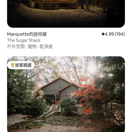
Marquette的迷你屋
從 194 則評價
4.99 (194)
The Sugar Shack
戶外空間
·
寵物
·
乾淨度
旅客精選
旅客精選榜首