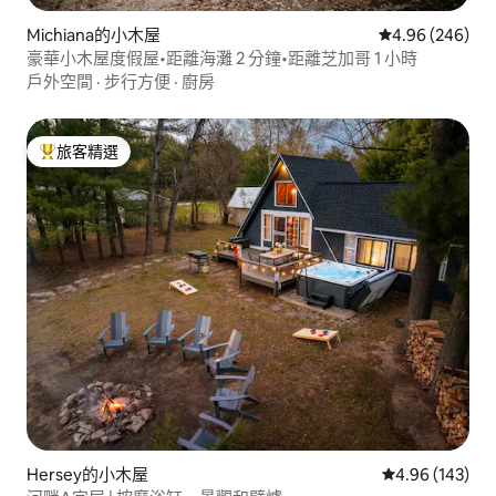
Michiana的小木屋
從 246 則評價
4.96 (246)
豪華小木屋度假屋•距離海灘 2 分鐘•距離芝加哥 1 小時
戶外空間
·
步行方便
·
廚房
旅客精選
旅客精選榜首
Hersey的小木屋
從 143 則評價
4.96 (143)