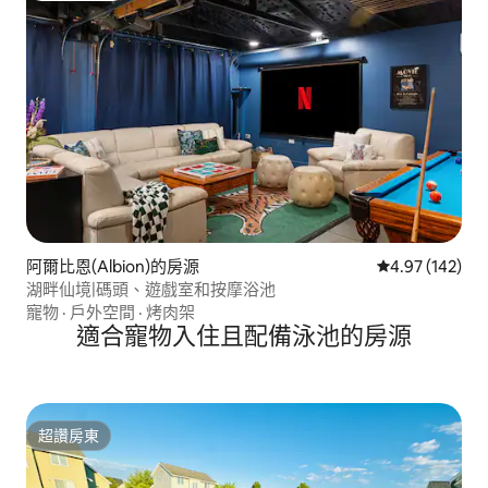
阿爾比恩(Albion)的房源
從 142 則評價
4.97 (142)
湖畔仙境|碼頭、遊戲室和按摩浴池
寵物
·
戶外空間
·
烤肉架
適合寵物入住且配備泳池的房源
超讚房東
超讚房東