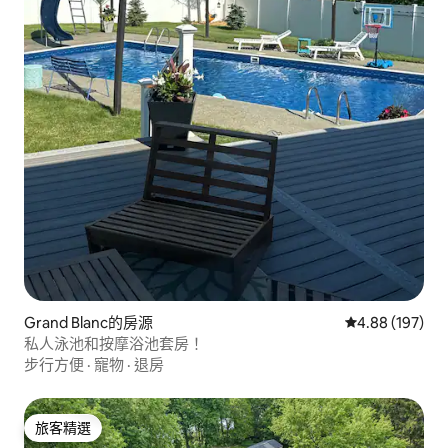
Grand Blanc的房源
從 197 則評價
4.88 (197)
私人泳池和按摩浴池套房！
步行方便
·
寵物
·
退房
旅客精選
旅客精選