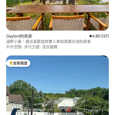
Gaylord的房源
從 137 則評價
4.85 (137)
湖畔小屋，適合喜歡並排雙人車和高爾夫球的房客
戶外空間
·
步行方便
·
洗衣服務
旅客精選
旅客精選榜首