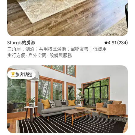
Sturgis的房源
從 234 則評價
4.91 (234)
三角屋；湖泊；共用按摩浴池；寵物友善；低費用
步行方便
·
戶外空間
·
設備與服務
旅客精選
旅客精選榜首