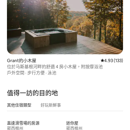
Grant的小木屋
從 133 則評價
4.93 (133)
位於马斯基根河畔的舒適 4 房小木屋，附按摩浴池
戶外空間
·
步行方便
·
泳池
值得一訪的目的地
其他住宿類型
好玩新鮮事
直達滑雪場的房源
迷你屋
密西根州
密西根州