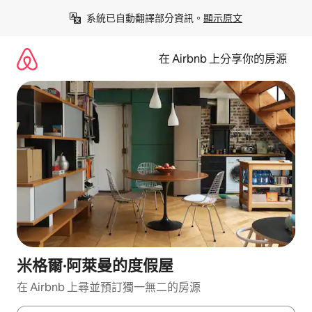
略
系統已自動翻譯部分資訊。
顯示原文
過
以
前
在 Airbnb 上分享你的房源
往
內
容
米格爾·阿萊曼的度假屋
在 Airbnb 上尋並預訂獨一無二的房源