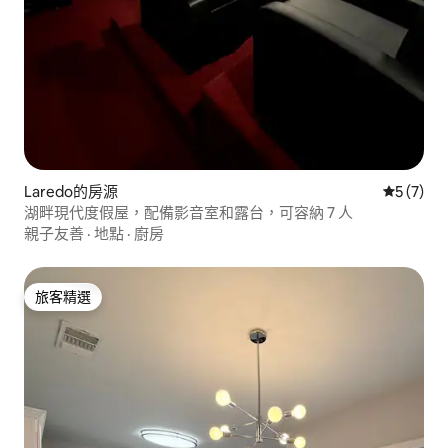
Laredo的房源
從 7 則
5 (7)
湖畔現代度假屋，配備影音室和露台，可容納 7 人
親子友善
·
地點
·
廚房
旅客精選
旅客精選