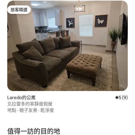
旅客精選
旅客精選
Laredo的公寓
從 9 則
5 (9)
北拉雷多的寧靜度假屋
地點
·
親子友善
·
乾淨度
值得一訪的目的地