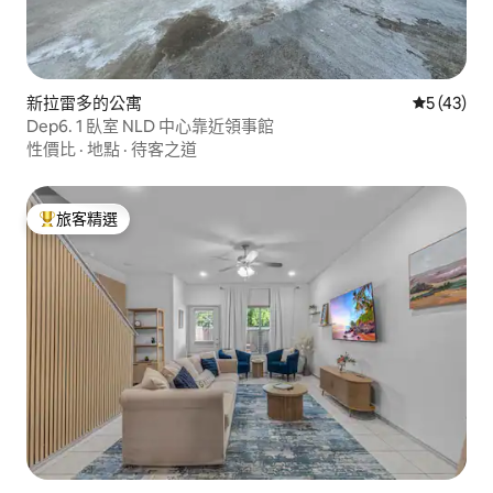
新拉雷多的公寓
從 43 則
5 (43)
Dep6. 1 臥室 NLD 中心靠近領事館
性價比
·
地點
·
待客之道
旅客精選
旅客精選榜首