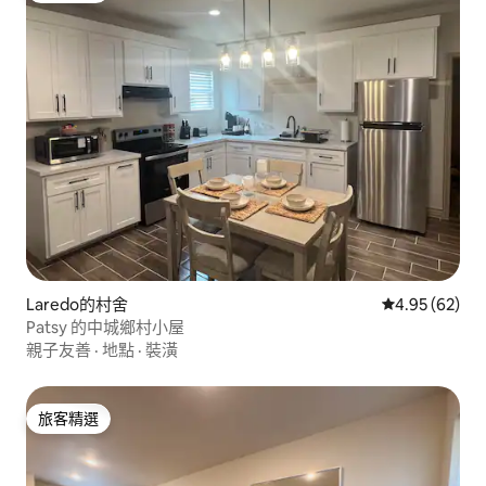
Laredo的村舍
從 62 則評價
4.95 (62)
Patsy 的中城鄉村小屋
親子友善
·
地點
·
裝潢
旅客精選
旅客精選