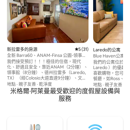
新拉雷多的房源
從 31 則評價中獲得 5 的平
5 (31)
Laredo的公寓
全新 Barra60、ANAM-Finsa 公園-領事館-
Blue Haven公
TX
我們接受預訂！！！極佳的住宿，現代
我們的公寓位於一
化、舒適且安全，靠近ANAM（2分鐘）、
Laredo ）的優越位置！ 如果您
領事館（8分鐘）、德州拉雷多（Laredo,
喜歡購物，您可以
TX）（經Colosio大道直達9分鐘）、文化
餐廳，如Ross、Mars
中心（4分鐘）、Finsa工業園區5分鐘
Target、Burling
地點
·
親子友善
·
乾淨度
地點
·
親子友善
·
設
（Caterpillar、Teleflex Medical、Aptiv、
米格爾·阿萊曼最受歡迎的度假屋設備與
Home Goods 
Emerson、Medline Hudson、
我們五彩繽紛的空
服務
Kognsberg、Fromex、Delphi
靜的夜晚睡眠，準
Alambrados） 配備你需要的一切，讓你
奮的一天。 無論您是商務還是休閒，我們
有家的感覺。 享受全新的傢俱，您會感到
的位置都會為您的
放鬆的樂趣，並享受您的旅程。