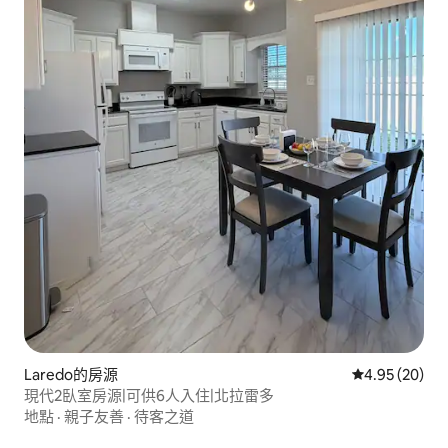
Laredo的房源
從 20 則評價
4.95 (20)
現代2臥室房源|可供6人入住|北拉雷多
地點
·
親子友善
·
待客之道