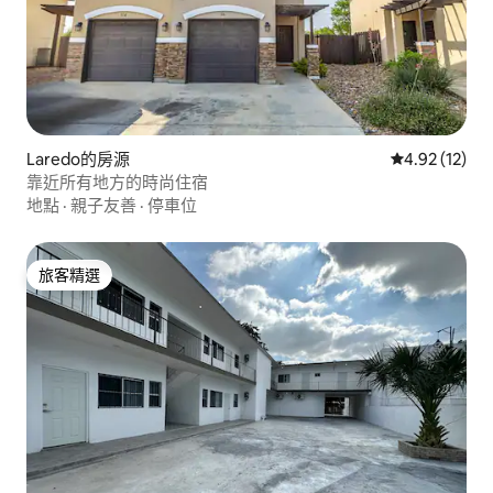
Laredo的房源
從 12 則評價
4.92 (12)
靠近所有地方的時尚住宿
地點
·
親子友善
·
停車位
旅客精選
旅客精選