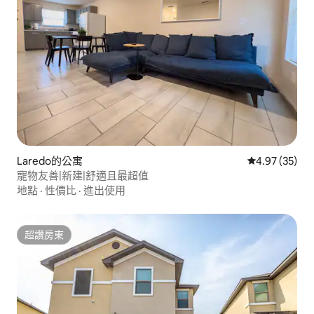
Laredo的公寓
從 35 則評價
4.97 (35)
寵物友善|新建|舒適且最超值
地點
·
性價比
·
進出使用
超讚房東
超讚房東