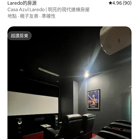
Laredo的房源
從 90 則評價
4.96 (90)
Casa Azul Laredo | 明亮的現代連棟房屋
地點
·
親子友善
·
準確性
超讚房東
超讚房東