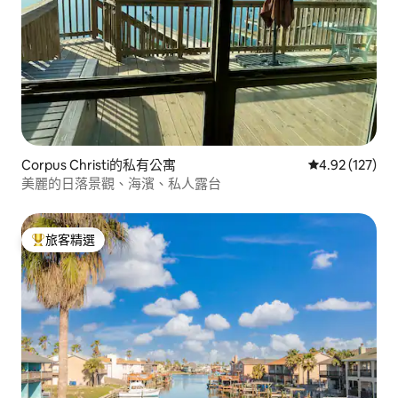
Corpus Christi的私有公寓
從 127 則評價
4.92 (127)
美麗的日落景觀、海濱、私人露台
旅客精選
旅客精選榜首