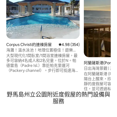
Corpus Christi的連棟房屋
從 354 則評價中獲得 4.98 的平
4.98 (354)
海灘！溫水泳池！地理位置極佳！遊樂
場！
大型現代化1間臥室/1間浴室連棟房屋，最
多可容納4名成人和2名兒童，位於N。帕
阿蘭薩斯港(Port Ar
德雷島（Padre Isl.）靠近帕克里運河
公寓
日出海灣景觀 | 海
（Packery channel）。步行即可抵達海
在阿蘭薩斯港 (Port 
灘。3個溫水泳池、遊樂場、烤架和2個停
陽台上醒來，欣賞
車位。露臺。室內： 2臺智慧電視，配有
靜的度假屋可容納 
Netflix、洗衣機/烘乾機、廚房，配有碗
住，並可透過私人
碟、鍋和平底鍋、咖啡機、攪拌機、水
野馬島州立公園附近度假屋的熱門設備與
灘。 體驗： 放鬆身心：溫水泳池、按摩浴
壺、烤麵包機、微波爐、洗碗機、爐具、
池和海風。 探索：游泳、拾貝殼和悠閒的
服務
陶罐。臥室有一張加大雙人床。大廳內有
海灘日。 放鬆身心：300 Mbps 高速 Wi-
雙層床。有一張全尺寸的沙發床。免鑰匙
Fi、智慧電視和設備齊
鎖。STR#202088
務：提供海灘用品