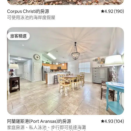
Corpus Christi的房源
從 190 則評價
4.92 (190)
可使用泳池的海岸度假屋
旅客精選
旅客精選
阿蘭薩斯港(Port Aransas)的房源
從 104 則評價
4.93 (104)
家庭房源、私人泳池、步行即可抵達海灘