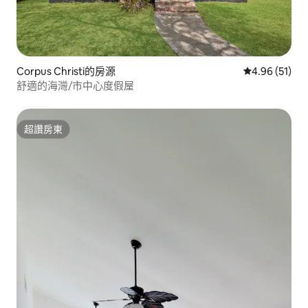
Corpus Christi的房源
從 51 則評價
4.96 (51)
舒適的海灣/市中心度假屋
超讚房東
超讚房東