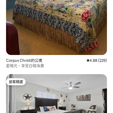
Corpus Christi的公寓
從 229 則評價
4.88 (229)
愛陽光，享受白帽海灘
旅客精選
旅客精選