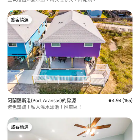
旅客精選
旅客精選
阿蘭薩斯港(Port Aransas)的房源
從 155 則評價
4.94 (155)
紫色鸚鵡！私人溫水泳池！推車區！
旅客精選
旅客精選