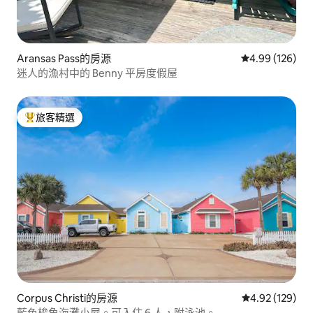
Aransas Pass的房源
從 126 則評價
4.99 (126)
迷人的漁村中的 Benny 平房度假屋
旅客精選
旅客精選榜首
Corpus Christi的房源
從 129 則評價
4.92 (129)
藍色梭魚海灘小屋。可入住 6 人，附泳池。