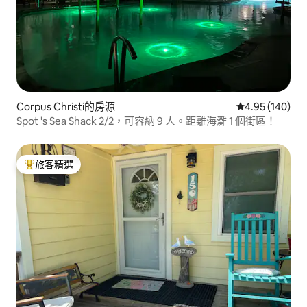
Corpus Christi的房源
從 140 則評價
4.95 (140)
Spot 's Sea Shack 2/2，可容納 9 人。距離海灘 1 個街區！
旅客精選
旅客精選榜首