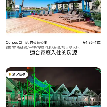
Corpus Christi的私有公寓
從 410 則評價
4.86 (410)
8樓/釣魚碼頭/一樓/按摩浴池/海灘/加大雙人床
適合家庭入住的房源
旅客精選
旅客精選榜首