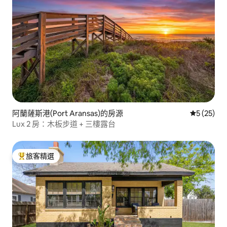
阿蘭薩斯港(Port Aransas)的房源
從 25 則
5 (25)
Lux 2 房：木板步道 + 三樓露台
旅客精選
旅客精選榜首