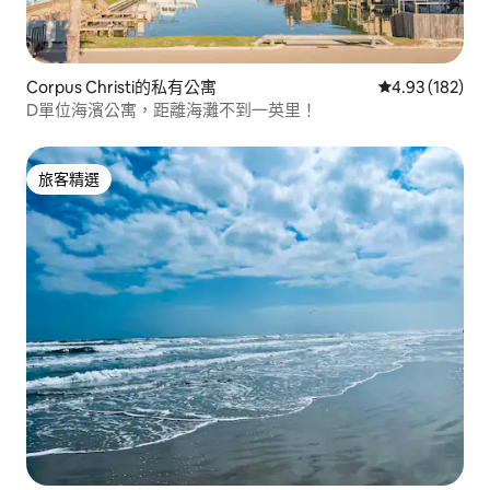
Corpus Christi的私有公寓
從 182 則評價
4.93 (182)
D單位海濱公寓，距離海灘不到一英里！
旅客精選
旅客精選