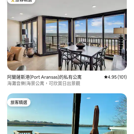
旅客精選榜首
阿蘭薩斯港(Port Aransas)的私有公寓
從 101 則評價
4.95 (101)
海灘音樂|海景公寓，可欣賞日出景觀
旅客精選
旅客精選