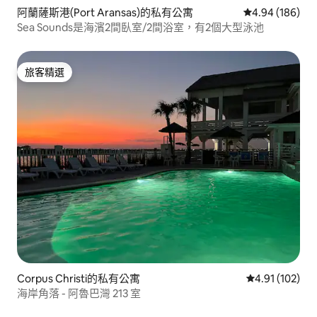
阿蘭薩斯港(Port Aransas)的私有公寓
從 186 則評價
4.94 (186)
Sea Sounds是海濱2間臥室/2間浴室，有2個大型泳池
旅客精選
旅客精選
Corpus Christi的私有公寓
從 102 則評價
4.91 (102)
海岸角落 - 阿魯巴灣 213 室