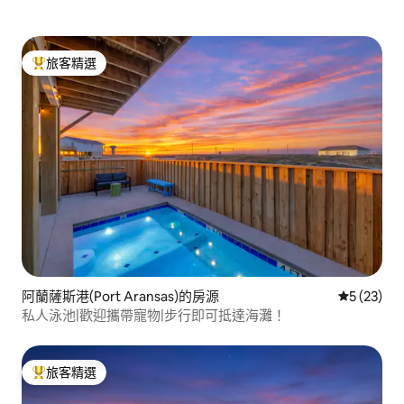
旅客精選
旅客精選榜首
阿蘭薩斯港(Port Aransas)的房源
從 23 則
5 (23)
私人泳池|歡迎攜帶寵物|步行即可抵達海灘！
旅客精選
旅客精選榜首