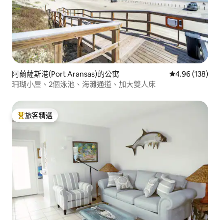
阿蘭薩斯港(Port Aransas)的公寓
從 138 則評價
4.96 (138)
珊瑚小屋、2個泳池、海灘通道、加大雙人床
旅客精選
旅客精選榜首