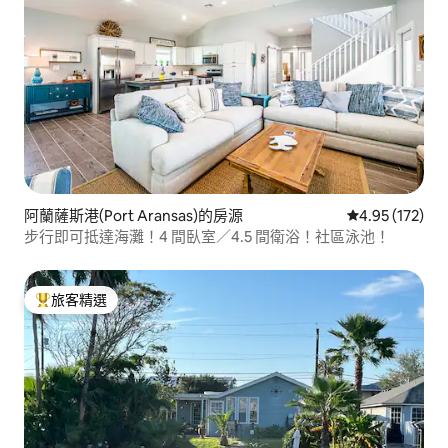
阿蘭薩斯港(Port Aransas)的房源
從 172 則評價
4.95 (172)
步行即可抵達海灘！4 間臥室／4.5 間衛浴！社區泳池！
旅客精選
旅客精選榜首