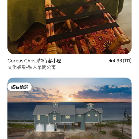
Corpus Christi的待客小屋
從 111 則評價
4.93 (111)
文化蜂巢-私人單間公寓
旅客精選
旅客精選