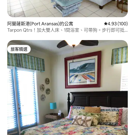
阿蘭薩斯港(Port Aransas)的公寓
從 100 則評價
4.93 (100)
Tarpon Qtrs！加大雙人床、1間浴室、可帶狗。步行即可抵
達海灘
旅客精選
旅客精選