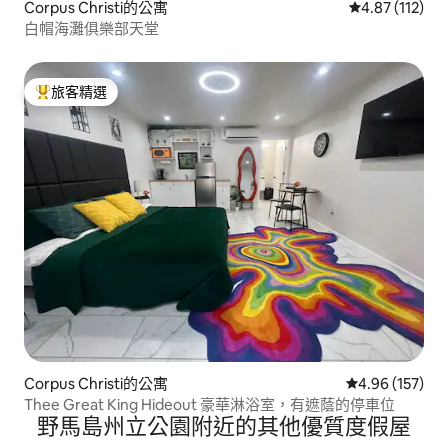
Corpus Christi的公寓
從 112 則評價
4.87 (112)
白帽海灘俱樂部天堂
旅客精選
旅客精選榜首
Corpus Christi的公寓
從 157 則評價
4.96 (157)
Thee Great King Hideout 豪華淋浴室，有遮蔭的停車位
野馬島州立公園附近的其他優質度假屋