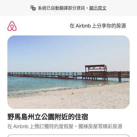
略
系統已自動翻譯部分資訊。
顯示原文
過
以
前
在 Airbnb 上分享你的房源
往
內
容
野馬島州立公園附近的住宿
在 Airbnb 上預訂獨特的度假屋、獨棟房屋等精彩房源