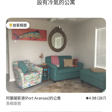
設有冷氣的公寓
旅客精選
旅客精選榜首
阿蘭薩斯港(Port Aransas)的公寓
從 267 則評價
4.98 (267)
島嶼度假