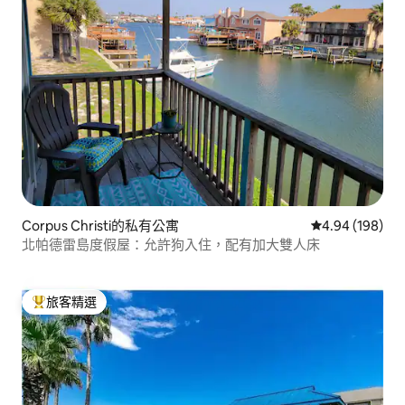
Corpus Christi的私有公寓
從 198 則評價
4.94 (198)
北帕德雷島度假屋：允許狗入住，配有加大雙人床
旅客精選
旅客精選榜首