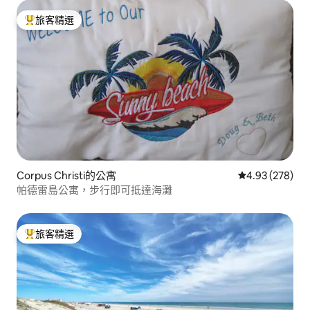
旅客精選
旅客精選榜首
Corpus Christi的公寓
從 278 則評價
4.93 (278)
帕德雷島公寓，步行即可抵達海灘
旅客精選
旅客精選榜首