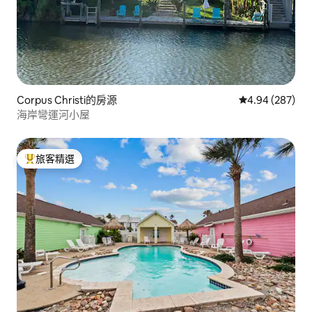
Corpus Christi的房源
從 287 則評價
4.94 (287)
海岸彎運河小屋
旅客精選
旅客精選榜首