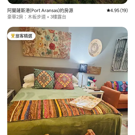
阿蘭薩斯港(Port Aransas)的房源
從 19 則評價
4.95 (19)
豪華2房：木板步道 + 3樓露台
旅客精選
旅客精選榜首