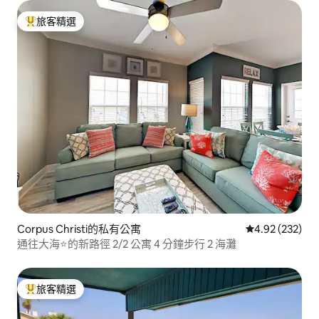
旅客精選
旅客精選榜首
Corpus Christi的私有公寓
從 232 則評價
4.92 (232)
通往大海⭐的新路徑 2/2 公寓 4 分鐘步行 2 海灘
旅客精選
旅客精選榜首