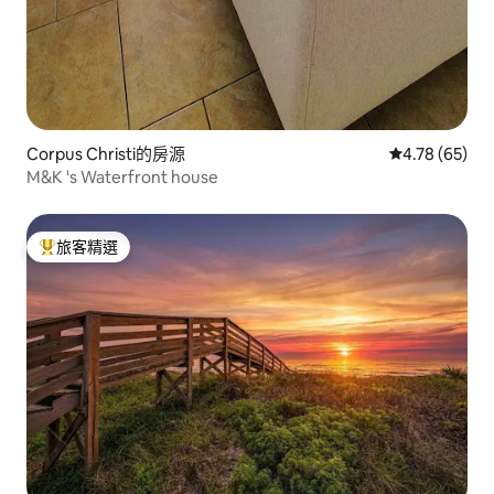
Corpus Christi的房源
從 65 則評價
4.78 (65)
M&K 's Waterfront house
旅客精選
旅客精選榜首