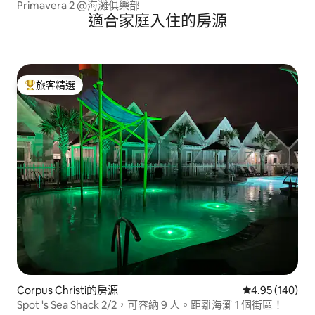
Primavera 2 @海灘俱樂部
適合家庭入住的房源
旅客精選
旅客精選榜首
Corpus Christi的房源
從 140 則評價
4.95 (140)
Spot 's Sea Shack 2/2，可容納 9 人。距離海灘 1 個街區！