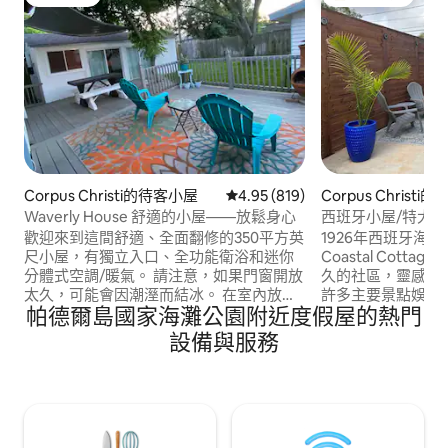
旅客精選
旅客精選榜首
Corpus Christi的待客小屋
從 819 則評價中獲得 4.95 的平
4.95 (819)
Corpus Christ
Waverly House 舒適的小屋——放鬆身心
西班牙小屋/特大雙
個街區
歡迎來到這間舒適、全面翻修的350平方英
1926年西班牙海岸小屋
尺小屋，有獨立入口、全功能衛浴和迷你
Coastal Cot
分體式空調/暖氣。 請注意，如果門窗開放
久的社區，靈感來
太久，可能會因潮溼而結冰。 在室內放
許多主要景點娛樂
帕德爾島國家海灘公園附近度假屋的熱門
鬆，或在完全圍欄的後院和多個休息區的
鬆身心。享受海景漫
室外放鬆，非常適合寵物或安靜的早晨。
Park），然後在
設備與服務
距野馬島 (Mustang Island) 15分鐘，距阿
心、博物館、美國
蘭薩斯港 (Port Aransas) 海灘25英里，靠
多景點。此外，它
近列克星敦號航空母艦 (USS Lexington)、
美國海軍航空母艦
德州州立水族館 (Texas State Aquarium)
大學、海軍基地、
和當地熱門景點。 適合狗狗入住（最多2
灘。
隻，15美元）。 許可證 #204942。