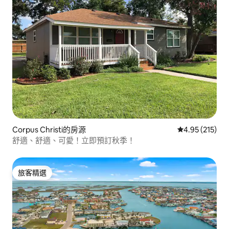
Corpus Christi的房源
從 215 則評價
4.95 (215)
舒適、舒適、可愛！立即預訂秋季！
旅客精選
旅客精選