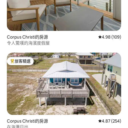
Corpus Christi的房源
從 109 則評價
4.98 (109)
令人驚嘆的海濱度假屋
旅客精選
旅客精選榜首
Corpus Christi的房源
從 254 則評價
4.87 (254)
在海灘日出