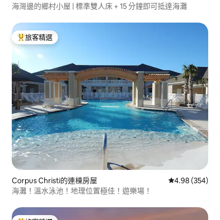
海灣邊的鄉村小屋 | 標準雙人床 + 15 分鐘即可抵達海灘
旅客精選
旅客精選榜首
Corpus Christi的連棟房屋
從 354 則評價
4.98 (354)
海灘！溫水泳池！地理位置極佳！遊樂場！