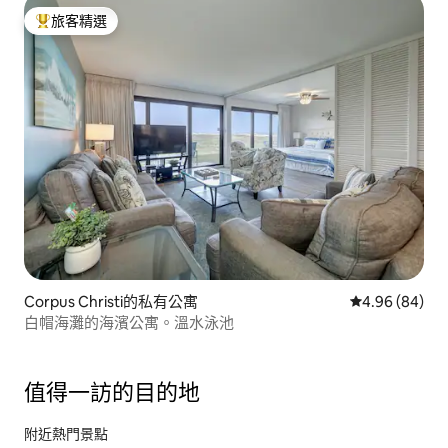
旅客精選
旅客精選榜首
Corpus Christi的私有公寓
從 84 則評價
4.96 (84)
白帽海灘的海濱公寓。溫水泳池
值得一訪的目的地
附近熱門景點