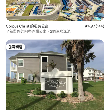
Corpus Christi的私有公寓
從 144 則評價
4.97 (144)
全新裝修的阿魯巴灣公寓，2個溫水泳池
旅客精選
旅客精選