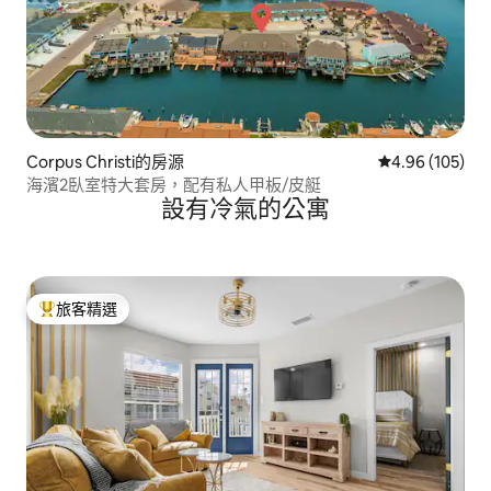
Corpus Christi的房源
從 105 則評價
4.96 (105)
海濱2臥室特大套房，配有私人甲板/皮艇
設有冷氣的公寓
旅客精選
旅客精選榜首