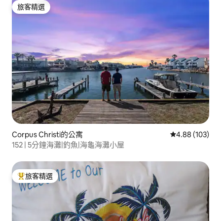
旅客精選
旅客精選
Corpus Christi的公寓
從 103 則評價
4.88 (103)
152 | 5分鐘海灘|釣魚|海龜海灘小屋
旅客精選
旅客精選榜首