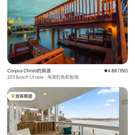
Corpus Christi的房源
從 150 則評價
4.88 (150)
203 Beach Utopia - 海濱釣魚和船塢
旅客精選
旅客精選榜首