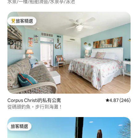
水景/一樓/船舶滑道/水景亭/泳池
旅客精選
旅客精選榜首
Corpus Christi的私有公寓
從 246 則評價
4.87 (246)
從碼頭釣魚，步行到海灘！
旅客精選
旅客精選