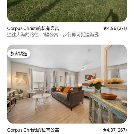
Corpus Christi的私有公寓
從 271 則評價
4.96 (271)
通往大海的路徑，1樓公寓，步行即可抵達海灘
旅客精選
旅客精選
Corpus Christi的私有公寓
從 267 則評價
4.87 (267)