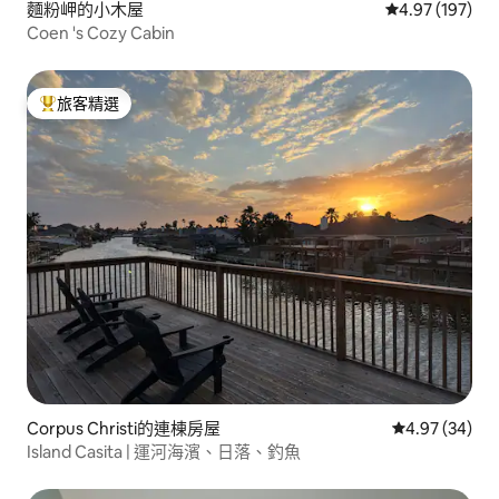
麵粉岬的小木屋
從 197 則評價
4.97 (197)
Coen 's Cozy Cabin
旅客精選
旅客精選榜首
Corpus Christi的連棟房屋
從 34 則評價
4.97 (34)
Island Casita | 運河海濱、日落、釣魚