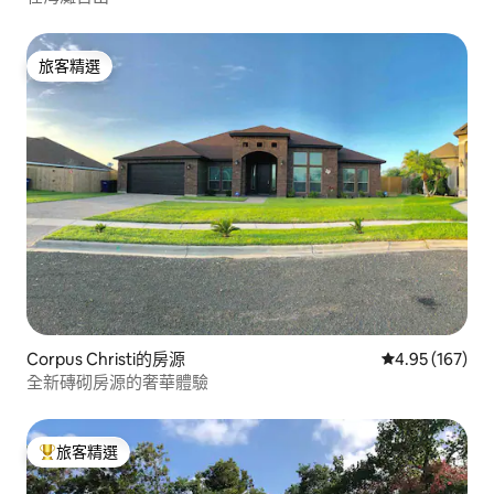
旅客精選
旅客精選
Corpus Christi的房源
從 167 則評價
4.95 (167)
全新磚砌房源的奢華體驗
旅客精選
旅客精選榜首