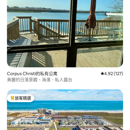
Corpus Christi的私有公寓
從 127 則評價
4.92 (127)
美麗的日落景觀、海濱、私人露台
旅客精選
旅客精選榜首