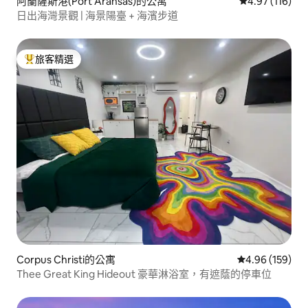
阿蘭薩斯港(Port Aransas)的公寓
從 116 則評價
4.97 (116)
日出海灣景觀 | 海景陽臺 + 海濱步道
旅客精選
旅客精選榜首
Corpus Christi的公寓
從 159 則評價
4.96 (159)
Thee Great King Hideout 豪華淋浴室，有遮蔭的停車位