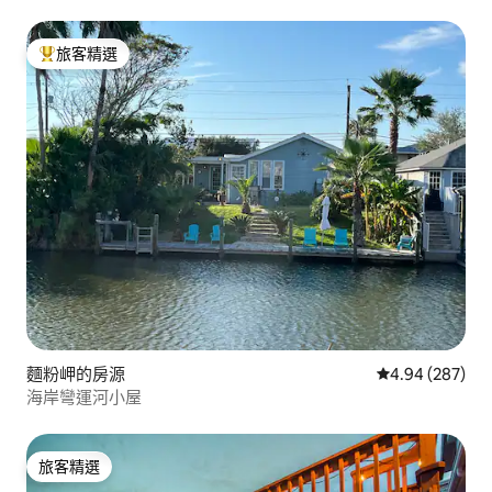
旅客精選
旅客精選榜首
麵粉岬的房源
從 287 則評價
4.94 (287)
海岸彎運河小屋
旅客精選
旅客精選