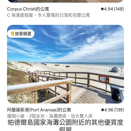
Corpus Christi的公寓
從 148 則評價
4.94 (148)
C 海濱度假屋，令人驚嘆的日落和完整公寓
旅客精選
旅客精選榜首
阿蘭薩斯港(Port Aransas)的公寓
從 139 則評價
4.96 (139)
珊瑚小屋、2個泳池、海灘通道、加大雙人床
帕德爾島國家海灘公園附近的其他優質度
假屋