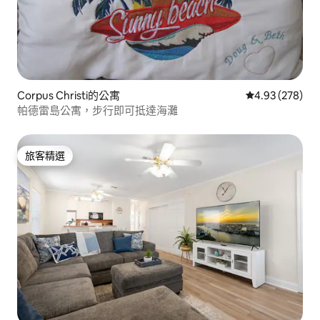
Corpus Christi的公寓
從 278 則評價
4.93 (278)
帕德雷島公寓，步行即可抵達海灘
旅客精選
旅客精選