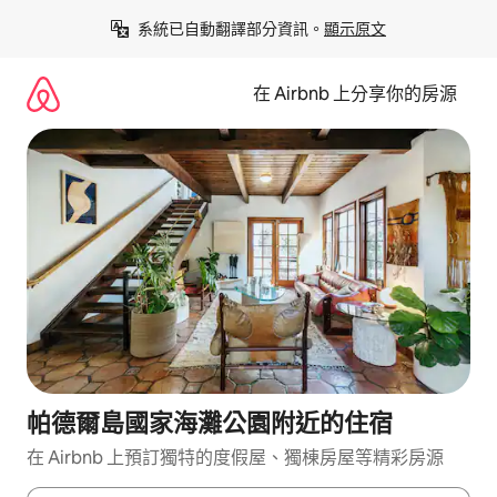
略
系統已自動翻譯部分資訊。
顯示原文
過
以
前
在 Airbnb 上分享你的房源
往
內
容
帕德爾島國家海灘公園附近的住宿
在 Airbnb 上預訂獨特的度假屋、獨棟房屋等精彩房源