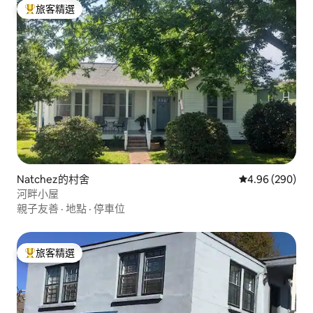
旅客精選
旅客精選榜首
Natchez的村舍
從 290 則評價
4.96 (290)
河畔小屋
親子友善
·
地點
·
停車位
旅客精選
旅客精選榜首