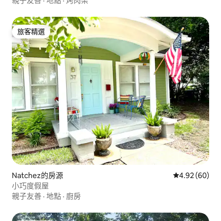
親子友善
·
地點
·
烤肉架
旅客精選
旅客精選
Natchez的房源
從 60 則評價
4.92 (60)
小巧度假屋
親子友善
·
地點
·
廚房