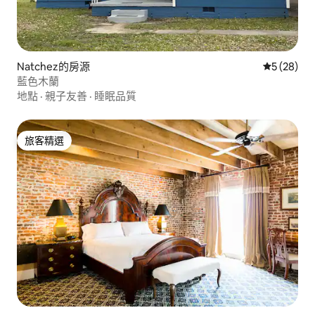
Natchez的房源
從 28 則
5 (28)
藍色木蘭
地點
·
親子友善
·
睡眠品質
旅客精選
旅客精選