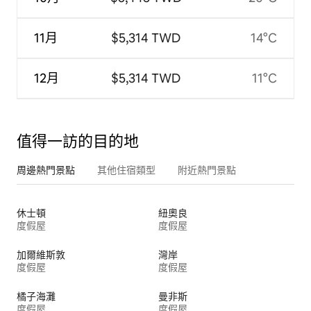
11月
$5,314 TWD
14°C
12月
$5,314 TWD
11°C
值得一訪的目的地
周邊熱門景點
其他住宿類型
附近熱門景點
休士頓
紐奧良
度假屋
度假屋
加爾維斯敦
灣岸
度假屋
度假屋
橘子海灘
曼非斯
度假屋
度假屋