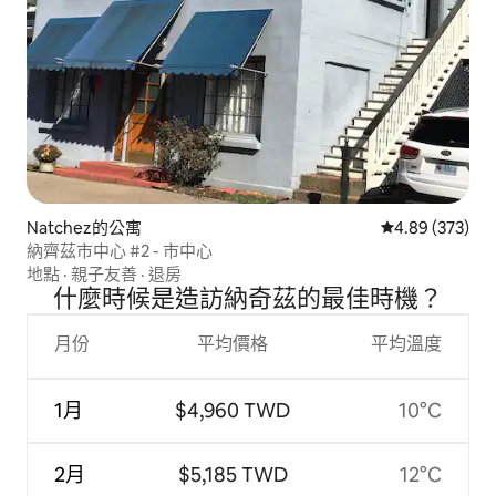
Natchez的公寓
從 373 則評價
4.89 (373)
納齊茲市中心 #2 - 市中心
地點
·
親子友善
·
退房
什麼時候是造訪納奇茲的最佳時機？
月份
平均價格
平均溫度
1月
$4,960 TWD
10°C
2月
$5,185 TWD
12°C