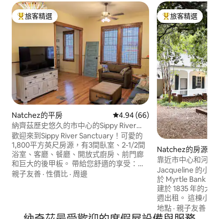
旅客精選
旅客精選
旅客精選榜首
旅客精選榜首
Natchez的平房
從 66 則評價中獲得 4.94 的平
4.94 (66)
納齊茲歷史悠久的市中心的Sippy River
Sanctuary
歡迎來到Sippy River Sanctuary！可愛的
1,800平方英尺房源，有3間臥室、2-1/2間
Natchez的房源
浴室、客廳、餐廳、開放式廚房、前門廊
靠近市中心和河流
和巨大的後甲板。 帶給您舒適的享受：記
Jacqueline 的
憶泡綿床墊；幾臺智慧電視；高速WiFi；
親子友善
·
性價比
·
周邊
於 Myrtle Bank 
全功能廚房，配有冰箱、爐子、烤箱、微
建於 1835 年的
波爐、洗碗機、配有咖啡和茶包的
週出租。 這棟小
Keurig；室內洗衣間配有洗衣機和烘乾
充分的隱私和放鬆空間。
地點
·
親子友善
·
衛
機。包括一個非路邊停車位。歡迎寵物
納奇茲最受歡迎的度假屋設備與服務
一起，這裡成為了