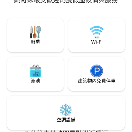
（最多2隻）。步行幾分鐘即可抵達酒吧、
庭聚會的完美場所
餐廳、購物和懸崖。
茲長週末的完美度
雄偉的密西西比河
廚房
Wi-Fi
泳池
建築物內免費停車
空調設備