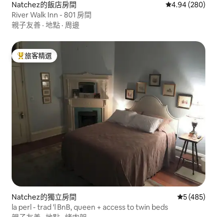
Natchez的飯店房間
從 280 則評價
4.94 (280)
River Walk Inn - 801 房間
親子友善
·
地點
·
周邊
旅客精選
旅客精選榜首
Natchez的獨立房間
從 485 則
5 (485)
la perl - trad 'l BnB, queen + access to twin beds