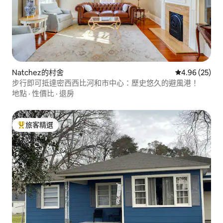
Natchez的村舍
從 25 則評價
4.96 (25)
步行即可抵達密西西比河和市中心：歷史悠久的避風港！
地點
·
性價比
·
退房
旅客精選
旅客精選榜首