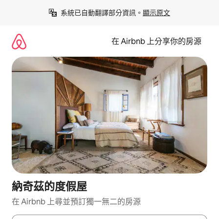
略
系統已自動翻譯部分資訊。
顯示原文
過
以
前
在 Airbnb 上分享你的房源
往
內
容
納奇茲的度假屋
在 Airbnb 上尋並預訂獨一無二的房源