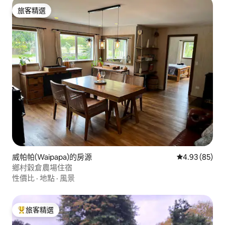
旅客精選
旅客精選
威帕帕(Waipapa)的房源
從 85 則評價
4.93 (85)
鄉村穀倉農場住宿
性價比
·
地點
·
風景
旅客精選
旅客精選榜首