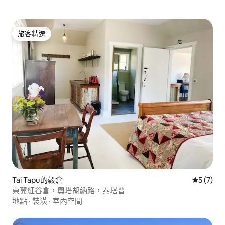
旅客精選
旅客精選
Tai Tapu的穀倉
從 7 則
5 (7)
東翼紅谷倉，奧塔胡納路，泰塔普
地點
·
裝潢
·
室內空間