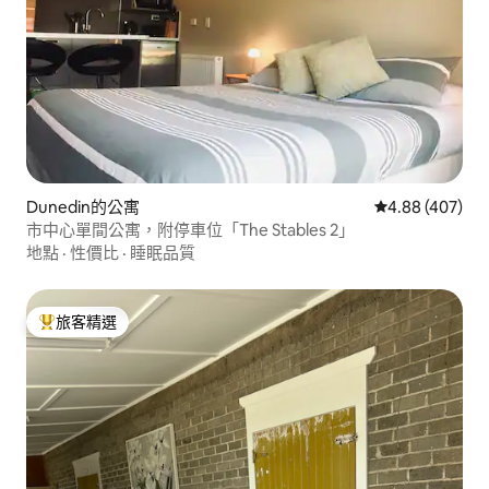
Dunedin的公寓
從 407 則評價
4.88 (407)
市中心單間公寓，附停車位「The Stables 2」
地點
·
性價比
·
睡眠品質
旅客精選
旅客精選榜首