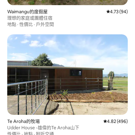
Waimangu的度假屋
從 94 則評價
4.73 (94)
理想的家庭或團體住宿
地點
·
性價比
·
戶外空間
Te Aroha的牧場
從 496 則評價
4.82 (496)
Udder House -雄偉的Te Aroha山下
性價比
·
地點
·
附近交通