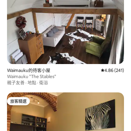
Waimauku的待客小屋
從 241 則評價
4.86 (241)
Waimauku "The Stables"
親子友善
·
地點
·
衛浴
旅客精選
旅客精選