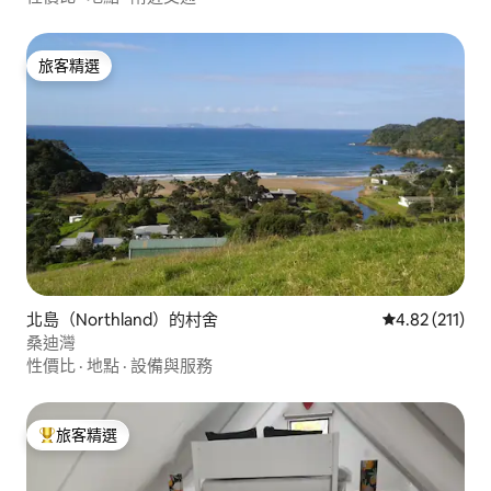
旅客精選
旅客精選
北島（Northland）的村舍
從 211 則評價
4.82 (211)
桑迪灣
性價比
·
地點
·
設備與服務
旅客精選
旅客精選榜首