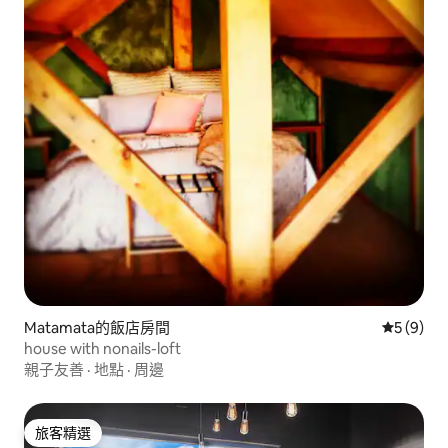
Matamata的飯店房間
從 9 則
5 (9)
house with nonails-loft
親子友善
·
地點
·
周邊
旅客精選
旅客精選