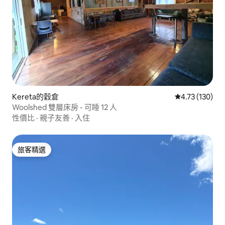
Kereta的穀倉
從 130 則評價
4.73 (130)
Woolshed 雙層床房 - 可睡 12 人
性價比
·
親子友善
·
入住
旅客精選
旅客精選