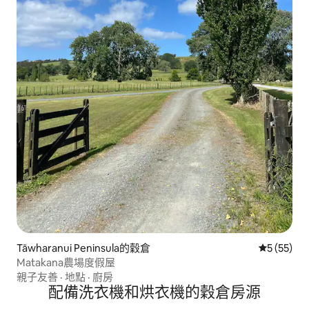
Tāwharanui Peninsula的穀倉
從 55 則
5 (55)
Matakana農場度假屋
親子友善
·
地點
·
廚房
配備洗衣機和烘衣機的穀倉房源