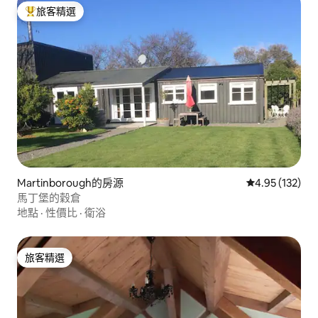
旅客精選
旅客精選榜首
Martinborough的房源
從 132 則評價
4.95 (132)
馬丁堡的穀倉
地點
·
性價比
·
衛浴
旅客精選
旅客精選