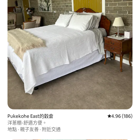
Pukekohe East的穀倉
從 186 則評價
4.96 (186)
洋蔥棚-舒適方便。
地點
·
親子友善
·
附近交通