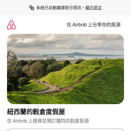
略
系統已自動翻譯部分資訊。
顯示原文
過
以
前
在 Airbnb 上分享你的房源
往
內
容
紐西蘭的穀倉度假屋
在 Airbnb 上搜尋並預訂獨特的穀倉房源