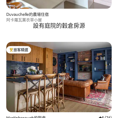
Duvauchelle的農場住宿
阿卡羅瓦薰衣草小屋
設有庭院的穀倉房源
旅客精選
旅客精選榜首
Martinborough的穀倉
從 74 則
5 (74)