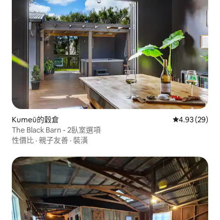
Kumeū的穀倉
從 29 則評價
4.93 (29)
The Black Barn - 2臥室選項
性價比
·
親子友善
·
裝潢