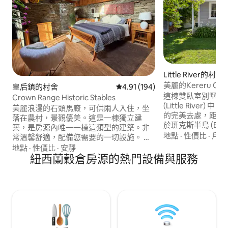
Little River的村舍
美麗的Kereru Cott
皇后鎮的村舍
從 194 則評價中獲得 4.91 的平
4.91 (194)
這棟雙臥室別墅坐
Crown Range Historic Stables
(Little Rive
美麗浪漫的石頭馬廄，可供兩人入住，坐
的完美去處，距離基
落在農村，景觀優美。這是一棟獨立建
於班克斯半島 (Banks
築，是房源內唯一一棟這類型的建築。非
這間可愛的個性房
地點
·
性價比
·
戶外
常溫馨舒適，配備您需要的一切設施。 距
配備加大雙人床，
離Arrowtown歷史村僅7公里，距離皇后
地點
·
性價比
·
安靜
還有一個附加臥室
鎮市中心和Wakatipu湖僅20分鐘路程。位
紐西蘭穀倉房源的熱門設備與服務
發、電視和大量玩
於3個滑雪場的中心：卡德羅納
台上有一個按摩浴
（Cardrona）、皇冠峰（Coronet
成了一個非常酷的
Peak）和卓越山（The Remarkables）。
室。
遠離人群，體驗獨特的住宿，但仍足夠接
近您所需的一切。