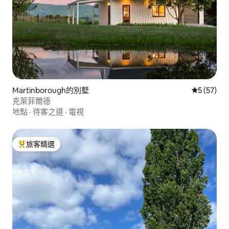
Martinborough的別墅
從 57 則
5 (57)
克萊菲爾德
地點
·
待客之道
·
電視
旅客精選
旅客精選榜首