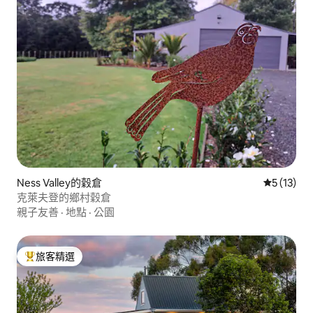
Ness Valley的穀倉
從 13 則
5 (13)
克萊夫登的鄉村穀倉
親子友善
·
地點
·
公園
旅客精選
旅客精選榜首