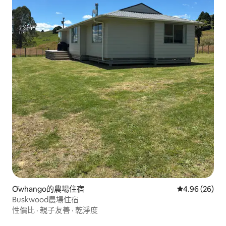
Ōwhango的農場住宿
從 26 則評價
4.96 (26)
Buskwood農場住宿
性價比
·
親子友善
·
乾淨度