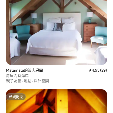
Matamata的飯店房間
從 29 則評價
4.93 (29)
房屋內有海岸
親子友善
·
地點
·
戶外空間
超讚房東
超讚房東