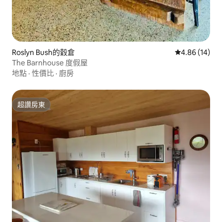
Roslyn Bush的穀倉
從 14 則評價
4.86 (14)
The Barnhouse 度假屋
地點
·
性價比
·
廚房
超讚房東
超讚房東