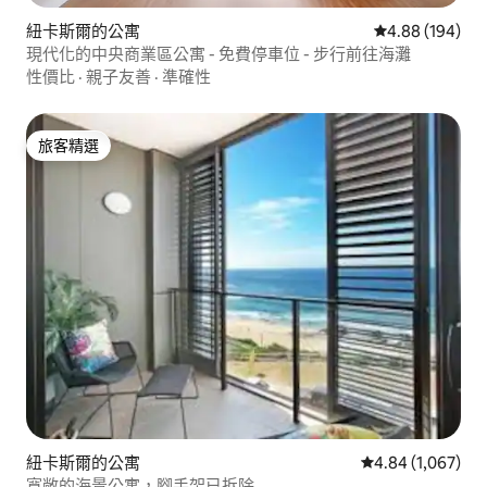
紐卡斯爾的公寓
從 194 則評價
4.88 (194)
現代化的中央商業區公寓 - 免費停車位 - 步行前往海灘
性價比
·
親子友善
·
準確性
旅客精選
旅客精選
紐卡斯爾的公寓
從 1,067 則評價
4.84 (1,067)
寬敞的海景公寓，腳手架已拆除