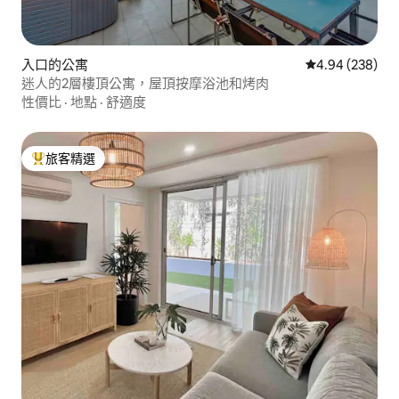
入口的公寓
從 238 則評價
4.94 (238)
迷人的2層樓頂公寓，屋頂按摩浴池和烤肉
性價比
·
地點
·
舒適度
旅客精選
旅客精選榜首