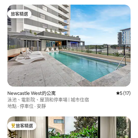
旅客精選
旅客精選
Newcastle West的公寓
從 17 則
5 (17)
泳池、電影院、屋頂和停車場 | 城市住宿
地點
·
停車位
·
安靜
旅客精選
旅客精選榜首