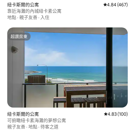
紐卡斯爾的公寓
從 467 則評價
4.84 (467)
靠近海灘的內城紐卡素公寓
地點
·
親子友善
·
入住
超讚房東
超讚房東
紐卡斯爾的公寓
從 100 則評價
4.83 (100)
可俯瞰紐卡素海灘的夢想公寓
親子友善
·
地點
·
待客之道