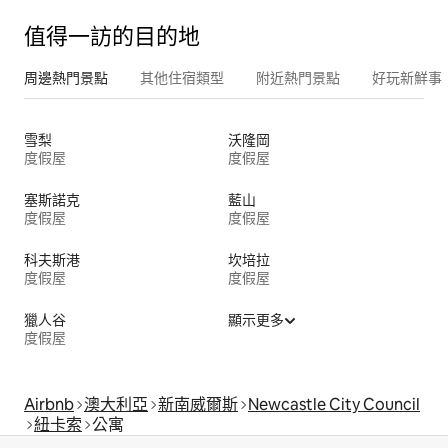
值得一訪的目的地
周邊熱門景點
其他住宿類型
附近熱門景點
好玩新鮮事
雪梨
沃隆岡
度假屋
度假屋
塞斯諾克
藍山
度假屋
度假屋
科夫斯港
坎培拉
度假屋
度假屋
獵人谷
顯示更多
度假屋
Airbnb
澳大利亞
新南威爾斯
Newcastle City Council
紐卡索
公寓