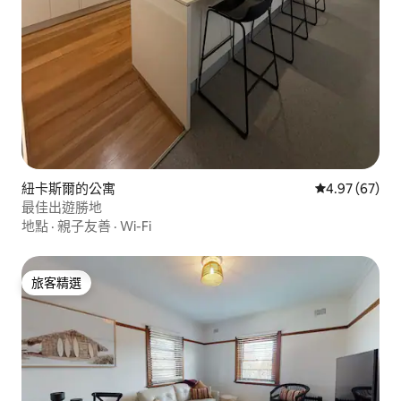
紐卡斯爾的公寓
從 67 則評價
4.97 (67)
最佳出遊勝地
地點
·
親子友善
·
Wi-Fi
旅客精選
旅客精選