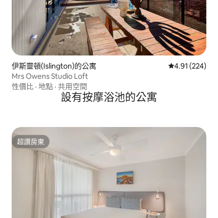
伊斯靈頓(Islington)的公寓
從 224 則評價
4.91 (224)
Mrs Owens Studio Loft
性價比
·
地點
·
共用空間
設有按摩浴池的公寓
超讚房東
超讚房東