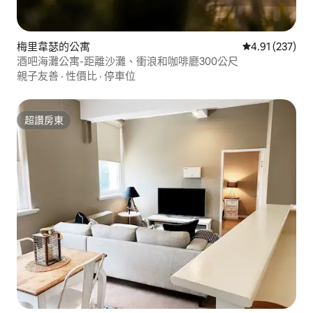
梅里韋瑟的公寓
從 237 則評價
4.91 (237)
酒吧海灘公寓-距離沙灘、衝浪和咖啡廳300公尺
親子友善
·
性價比
·
停車位
超讚房東
超讚房東