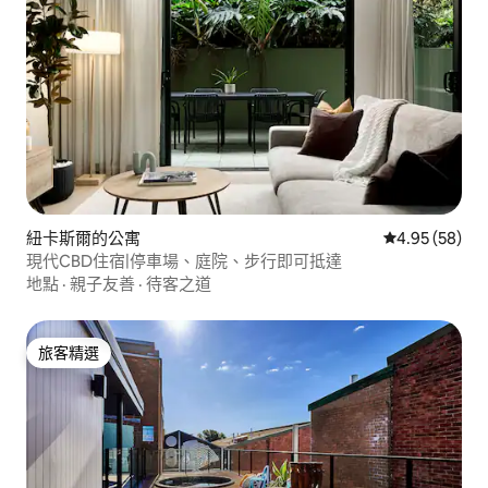
紐卡斯爾的公寓
從 58 則評價
4.95 (58)
現代CBD住宿|停車場、庭院、步行即可抵達
地點
·
親子友善
·
待客之道
旅客精選
旅客精選