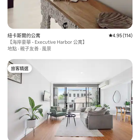
紐卡斯爾的公寓
從 114 則評價
4.95 (114)
【海岸豪華 - Executive Harbor 公寓】
地點
·
親子友善
·
風景
旅客精選
旅客精選