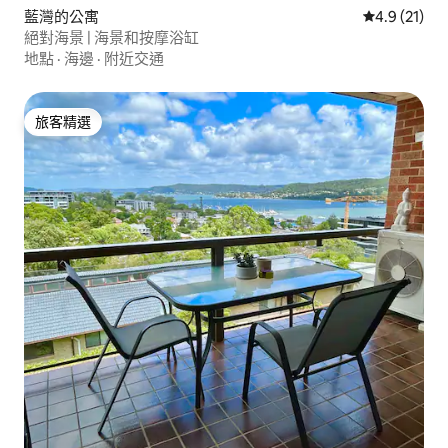
藍灣的公寓
從 21 則評
4.9 (21)
絕對海景 | 海景和按摩浴缸
地點
·
海邊
·
附近交通
旅客精選
旅客精選