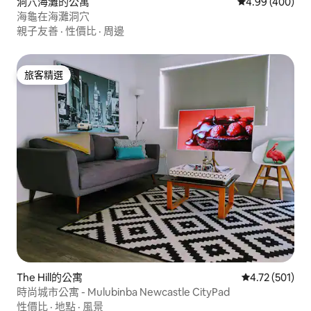
洞穴海灘的公寓
從 400 則評價
4.99 (400)
海龜在海灘洞穴
親子友善
·
性價比
·
周邊
旅客精選
旅客精選
The Hill的公寓
從 501 則評價
4.72 (501)
時尚城市公寓 - Mulubinba Newcastle CityPad
性價比
·
地點
·
風景