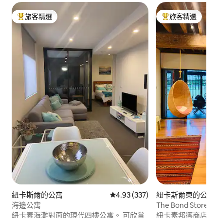
旅客精選
旅客精選
旅客精選榜首
旅客精選榜首
紐卡斯爾的公寓
從 337 則評價中獲得 4.93 的平
4.93 (337)
紐卡斯爾東的公寓
海邊公寓
The Bond Store-
寓。
紐卡素海灘對面的現代四樓公寓。 可欣賞
紐卡素邦德商店（ The