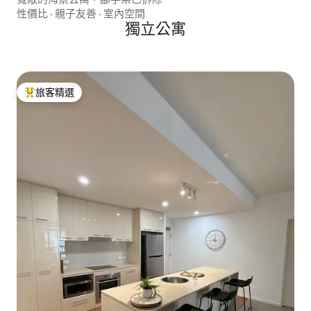
性價比
·
親子友善
·
室內空間
獨立公寓
旅客精選
旅客精選榜首