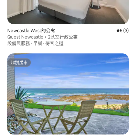
Newcastle West的公寓
從 3 則
5 (3)
Quest Newcastle，2臥室行政公寓
設備與服務
·
早餐
·
待客之道
超讚房東
超讚房東