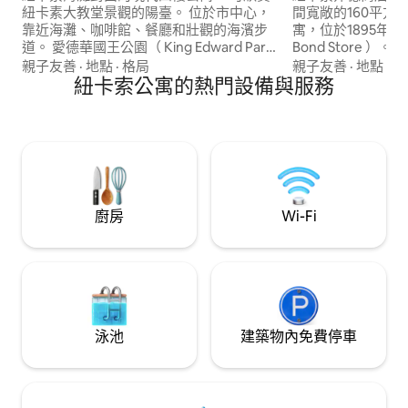
紐卡素大教堂景觀的陽臺。 位於市中心，
間寬敞的160平方
靠近海灘、咖啡館、餐廳和壯觀的海濱步
寓，位於1895年科
道。 愛德華國王公園（ King Edward Park
Bond Store ）
）、諾比海灘（ Nobby's Beach ）、港口
Foreshore Pa
親子友善
·
地點
·
格局
親子友善
·
地點
·
周
防波堤步道（ Harbour Breakwater Walk
紐卡索公寓的熱門設備與服務
園、紐卡斯爾海灘（ Ne
）、燈塔（ Lighthouse ）和歷史悠久的斯
）、海洋浴室（ Oce
克拉奇利堡（ Fort Sc 市政劇院（ Civic
灘（ Nobby's B
Theatre ）、紐卡素大學城市校區（
達最棒的酒吧、咖
Newcastle University City Campus ）、
的設計師傢俱、原
紐卡斯爾西部（ Newcastle West ）和紐
和設備精良的廚房
卡斯爾交匯處（ Newcastle Interchange
）均可通過
廚房
Wi-Fi
泳池
建築物內免費停車