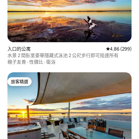
入口的公寓
從 299 則評價
4.86 (299)
水景 2 間臥室豪華隱藏式泳池 2 公尺步行即可抵達所有
親子友善
·
性價比
·
衛浴
旅客精選
旅客精選