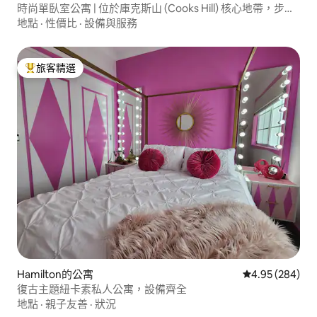
時尚單臥室公寓 | 位於庫克斯山 (Cooks Hill) 核心地帶，步行
可抵達各處
地點
·
性價比
·
設備與服務
旅客精選
旅客精選榜首
Hamilton的公寓
從 284 則評價
4.95 (284)
復古主題紐卡素私人公寓，設備齊全
地點
·
親子友善
·
狀況