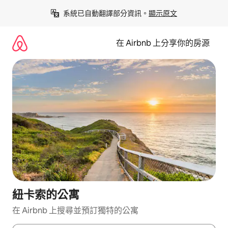
略
系統已自動翻譯部分資訊。
顯示原文
過
以
前
在 Airbnb 上分享你的房源
往
內
容
紐卡索的公寓
在 Airbnb 上搜尋並預訂獨特的公寓