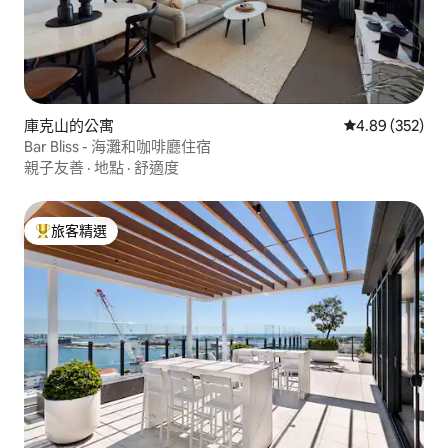
庫克山的公寓
從 352 則評價
4.89 (352)
Bar Bliss - 海灘和咖啡廳住宿
親子友善
·
地點
·
舒適度
旅客精選
旅客精選榜首