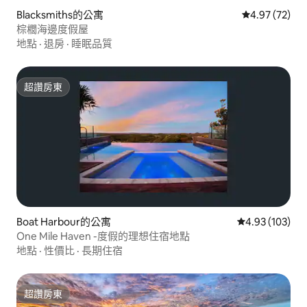
Blacksmiths的公寓
從 72 則評價
4.97 (72)
棕櫚海邊度假屋
地點
·
退房
·
睡眠品質
超讚房東
超讚房東
Boat Harbour的公寓
從 103 則評價
4.93 (103)
One Mile Haven -度假的理想住宿地點
地點
·
性價比
·
長期住宿
超讚房東
超讚房東