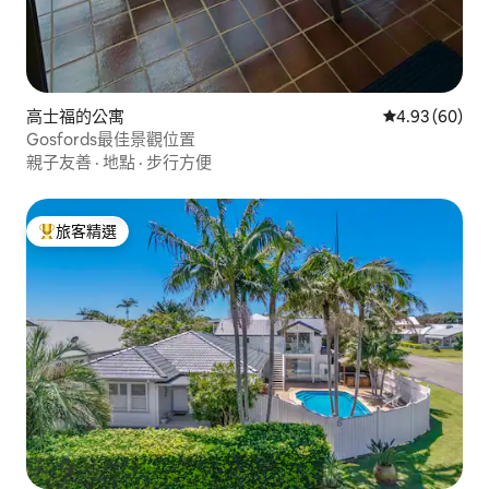
高士福的公寓
從 60 則評價
4.93 (60)
Gosfords最佳景觀位置
親子友善
·
地點
·
步行方便
旅客精選
旅客精選榜首