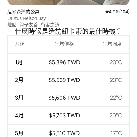
尼爾森灣的公寓
從 104 則評價
4.96 (104)
Lautus Nelson Bay
地點
·
親子友善
·
待客之道
什麼時候是造訪紐卡索的最佳時機？
月份
平均價格
平均溫度
1月
$5,896 TWD
23°C
2月
$5,639 TWD
23°C
3月
$5,606 TWD
22°C
4月
$5,703 TWD
20°C
5月
$5,510 TWD
17°C