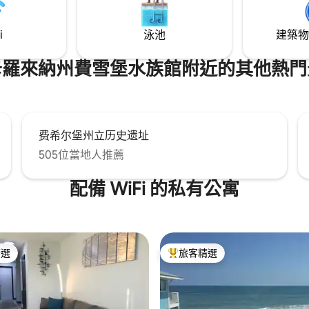
i
泳池
建築物
卡羅來納州費雪堡水族館附近的其他熱門
费希尔堡州立历史遗址
505位當地人推薦
配備 WiFi 的私有公寓
精選
旅客精選
榜首
旅客精選榜首