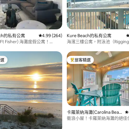
88 的平均評分（滿分 5 分）
each的私有公寓
從 264 則評價中獲得 4.99 的平均評分（滿分 5
4.99 (264)
Kure Beach的私有公寓
Ft Fisher) 海灘度假公寓！
海濱三樓公寓，附泳池（Riggings
L1
精選
旅客精選
榜首
旅客精選榜首
96 的平均評分（滿分 5 分）
卡羅萊納海灘(Carolina Beac
從
h)的私有公寓
衝浪小屋！卡羅萊納海灘的絕佳