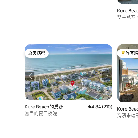
Kure B
雙主臥室
旅客精選
旅客
旅客精選
旅客精選
Kure Beach的房源
從 210 則評價中獲得 4.
4.84 (210)
Kure Be
無盡的夏日夜晚
海濱末端單位 
M1