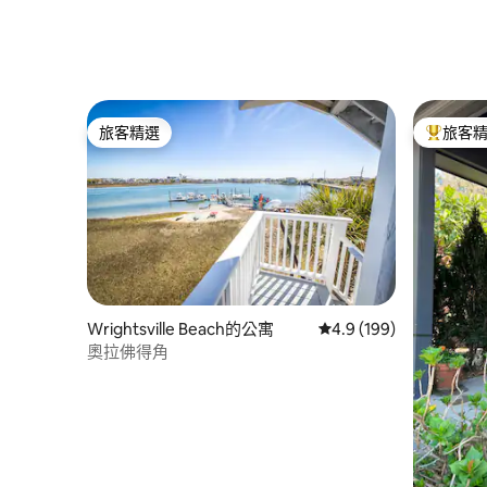
旅客精選
旅客
旅客精選
旅客精選
Wrightsville Beach的公寓
從 199 則評價中獲得 4
4.9 (199)
奧拉佛得角