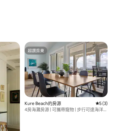
 分）
超讚房東
超讚房東
 分）
Kure Beach的房源
從 3 則評價中獲得
5 (3)
4房海灘房源 | 可攜帶寵物 | 步行可達海洋公
園