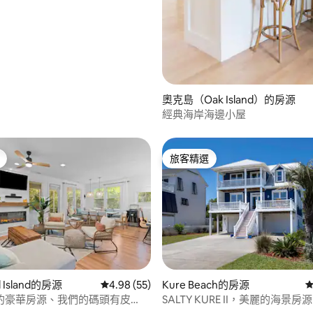
奧克島（Oak Island）的房源
經典海岸海邊小屋
旅客精選
旅客精選
.9 的平均評分（滿分 5 分）
d Island的房源
從 55 則評價中獲得 4.98 的平均評分（滿分 5
4.98 (55)
Kure Beach的房源
從
的豪華房源、我們的碼頭有皮
SALTY KURE II，美麗的海景房源
高爾夫球車+球桿