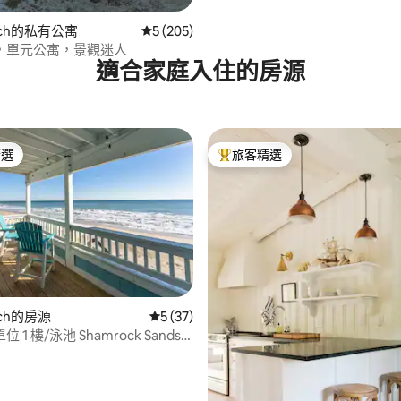
each的私有公寓
從 205 則評價中獲得 5 的平均評分（滿分 5
5 (205)
，單元公寓，景觀迷人
適合家庭入住的房源
精選
旅客精選
榜首
旅客精選榜首
84 的平均評分（滿分 5 分）
ach的房源
從 37 則評價中獲得 5 的平均評分（滿分 5
5 (37)
1 樓/泳池 Shamrock Sands