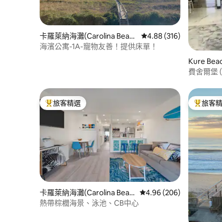
卡羅萊納海灘(Carolina Beac
從 316 則評價中獲得 4.
4.88 (316)
h)的私有公寓
海濱公寓-1A-寵物友善！提供床單！
Kure B
費舍爾堡 (
Riggings 
旅客精選
旅客
旅客精選榜首
旅客精選
卡羅萊納海灘(Carolina Beac
從 206 則評價中獲得 4.
4.96 (206)
h)的私有公寓
熱帶棕櫚海景、泳池、CB中心