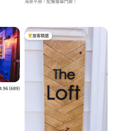
海景平房，配備螢幕門廊！
旅客精選
旅客精選榜首
 689 則評價中獲得 4.96 的平均評分（滿分 5 分）
4.96 (689)