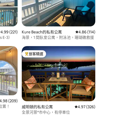
 分）
從 221 則評價中獲得 4.99 的平均評分（滿分 5 分）
4.99 (221)
Kure Beach的私有公寓
從 114 則評價中獲得 4
4.86 (114)
 E-3）
海景，1 間臥室公寓，附泳池，珊瑚礁救援
旅客精選
旅客精選榜首
 209 則評價中獲得 4.98 的平均評分（滿分 5 分）
4.98 (209)
位置！
威明頓的私有公寓
從 326 則評價中獲得 4
4.97 (326)
全景河景*市中心，有停車位