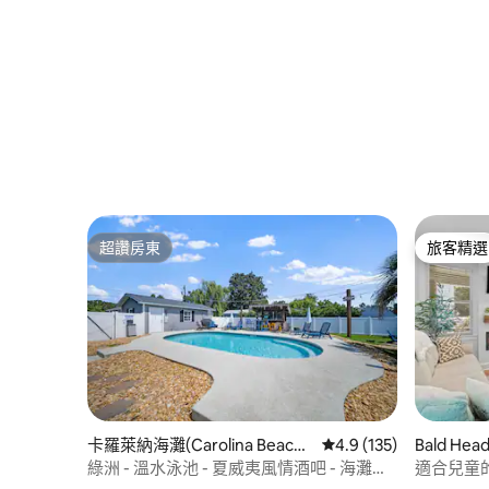
超讚房東
旅客精選
超讚房東
旅客精選
卡羅萊納海灘(Carolina Beach)
從 135 則評價中獲得 4
4.9 (135)
Bald Hea
的房源
綠洲 - 溫水泳池 - 夏威夷風情酒吧 - 海灘生
適合兒童
活！
艇、2輛