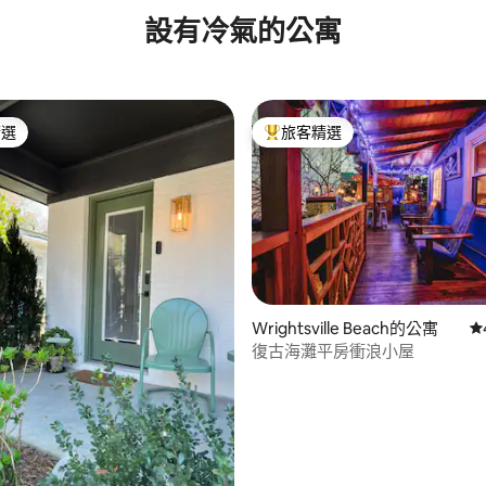
設有冷氣的公寓
精選
旅客精選
榜首
旅客精選榜首
.9 的平均評分（滿分 5 分）
Wrightsville Beach的公寓
從
復古海灘平房衝浪小屋