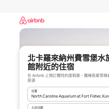
略
過
以
前
往
內
容
北卡羅來納州費雪堡水
館附近的住宿
在 Airbnb 上預訂獨特的度假屋、獨棟房屋等精
房源
位置
如有搜尋結果，瀏覽內容時請使用上下箭頭，或輕
入住日期