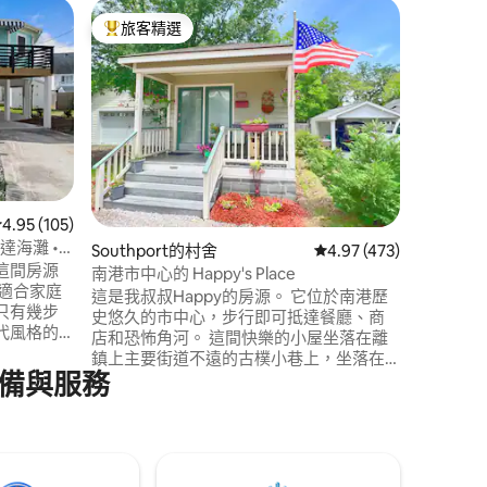
Southp
旅客精選
旅客
旅客精選榜首
旅客精
船長小屋 
在Sout
椅門廊醒
麗的海岸
海濱、商
商業品質
兩個舒適
克林廣場
South
 分）
從 105 則評價中獲得 4.95 的平均評分（滿分 5 分）
4.95 (105)
幾個海灘
抵達海灘 •
Southport的村舍
從 473 則評價中獲得 4
4.97 (473)
這間房源
南港市中心的 Happy's Place
，適合家庭
這是我叔叔Happy的房源。 它位於南港歷
只有幾步
史悠久的市中心，步行即可抵達餐廳、商
代風格的
店和恐怖角河。 這間快樂的小屋坐落在離
合家庭入
鎮上主要街道不遠的古樸小巷上，坐落在
備高腳
備與服務
大型橡樹之間，在Southport標誌性水塔的
和各種設
陰影下。 房源有一間配有標準雙人床的臥
度假。這
室。 起居區有一張雙人牀和兩把椅子。 有
你在放鬆
全功能廚房和小浴室。 Southport美麗的海
濱和公園等待著您。