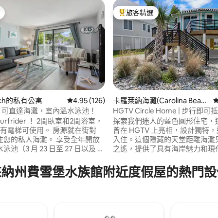
旅客精選
旅客精選榜首
each的私有公寓
從 126 則評價中獲得 4.95 的平均評分（滿分 5
4.95 (126)
卡羅萊納海灘(Carolina Beac
h)的房源
室，可直達海灘，室內溫水泳池！
HGTV Circle Home | 步行即可
.87 的平均評分（滿分 5 分）
可停車 • 可攜帶寵物
rfrider ！ 2間臥室和2間浴室，
探索我們迷人的藍色圓形住宅，
，有電梯可使用。 房源就在街對
曾在 HGTV 上亮相，設計獨特
往您的私人海灘。 享受全年開放
入住。這個隱藏的天堂距離海灘
池（3 月 23 日至 27 日以及 4
之遙，提供了具有海岸魅力和現
日至 24 日因維修關閉）、桑拿房、室
寧靜度假勝地。這間房源非常適
季節性開放）、健身中心、籃球
住，專為無盡的微笑而設計，配
來納州費雪堡水族館附近度假屋的熱門設
球場和遊樂場。 網路、有線電視
椅、兒童玩具、沙灘毛巾、雨傘
。 步行穿過街道即可抵達私人海
備與服務，讓您享受難忘的海邊
靜且適合家庭入住。
是一個獨一無二的度假勝地，讓
的同時享受冒險的樂趣。