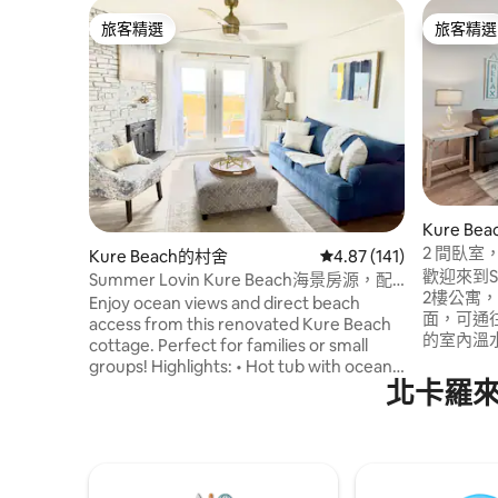
旅客精選
旅客精選
旅客精選
旅客精選
Kure B
2 間臥
Kure Beach的村舍
從 141 則評價中獲得 4
4.87 (141)
歡迎來到Su
Summer Lovin Kure Beach海景房源，配
2樓公寓
備按摩浴池
Enjoy ocean views and direct beach
面，可通
access from this renovated Kure Beach
的室內溫水泳
cottage. Perfect for families or small
月 14 
groups! Highlights: • Hot tub with ocean
外泳池（
北卡羅
view • Beach chairs, towels & umbrella •
場、沙狐
Full kitchen & dining • No shared walls •
和Roku
Smart TVs in all rooms • Pack & Play for
灘。 安
families • 5-min to Ft. Fisher Aquarium •
15-min walk to Kure Beach Pier • 7-min
drive to Carolina Beach • 25-min to