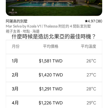
阿薩高的別墅
從 38 則評價
4.97 (38)
Mar Selva by Koala V1 | Thalassa 附近的 4 間臥室別墅
親子友善
·
地點
·
海邊
什麼時候是造訪北果亞的最佳時機？
月份
平均價格
平均溫度
1月
$1,581 TWD
26°C
2月
$1,420 TWD
27°C
3月
$1,291 TWD
28°C
4月
$1,226 TWD
29°C