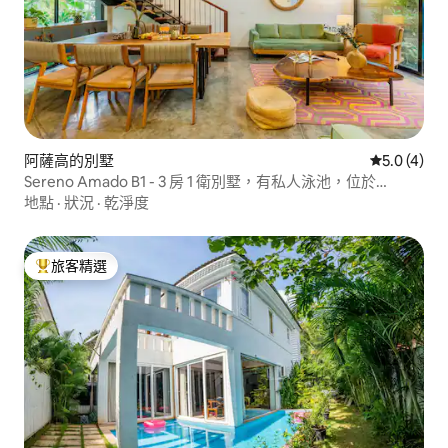
阿薩高的別墅
從 4 則評價
5.0 (4)
Sereno Amado B1 - 3 房 1 衛別墅，有私人泳池，位於
Assagaon
地點
·
狀況
·
乾淨度
旅客精選
旅客精選榜首