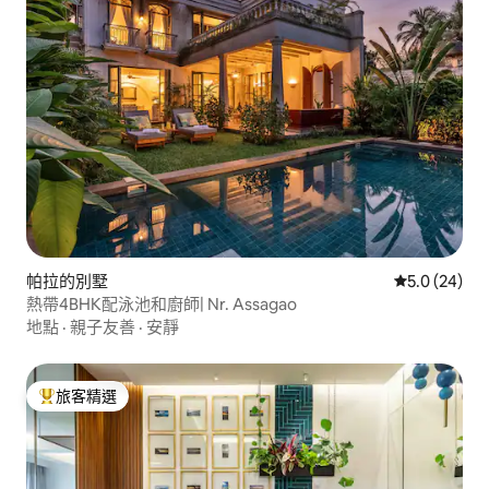
帕拉的別墅
從 24 則評
5.0 (24)
熱帶4BHK配泳池和廚師| Nr. Assagao
地點
·
親子友善
·
安靜
旅客精選
旅客精選榜首