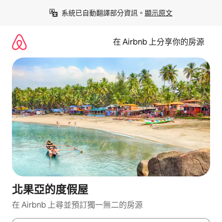
略
系統已自動翻譯部分資訊。
顯示原文
過
以
前
在 Airbnb 上分享你的房源
往
內
容
北果亞的度假屋
在 Airbnb 上尋並預訂獨一無二的房源