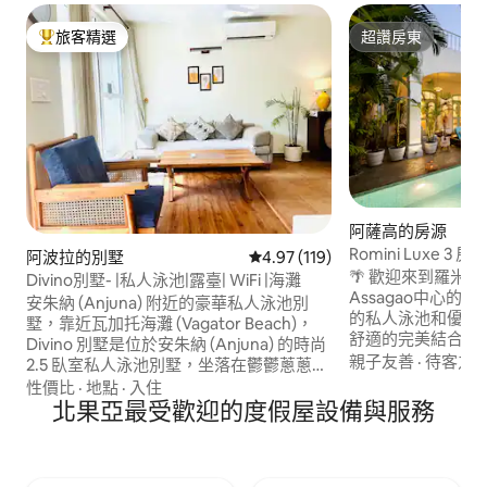
旅客精選
超讚房東
旅客精選榜首
超讚房東
阿薩高的房源
Romini Luxe 
阿波拉的別墅
從 119 則評價中獲得 4.97 的平
4.97 (119)
蘭海灘 15 分鐘
🌴 歡迎來到羅米尼 🌴 
Divino別墅- |私人泳池|露臺| WiFi |海灘
Assagao中心的迷人三
安朱納 (Anjuna) 附近的豪華私人泳池別
的私人泳池和優雅
墅，靠近瓦加托海灘 (Vagator Beach)，
舒適的完美結合。 位置： 🍸 開車5分鐘
Divino 別墅是位於安朱納 (Anjuna) 的時尚
即可抵達Izumi、Avo
親子友善
·
待客之
2.5 臥室私人泳池別墅，坐落在鬱鬱蔥蔥、
Vagator海灘 - 
寧靜的綠化帶中，但距離果阿 (Goa) 最熱
性價比
·
地點
·
入住
可抵達Raeeth、Hillt
門的咖啡廳、海灘和夜生活場所僅幾分鐘
北果亞最受歡迎的度假屋設備與服務
等 無論您是來這裡放鬆身心還是探索北果
路程。 這棟明亮的別墅位於北果亞 (North
亞，Casa Rom
Goa) 一個獨立的封閉式社區內，提供 24
華住宿體驗。 請注意： ⚠️ 禁止單身派對
小時全天候保全服務，配有私人水療池和
⚠️ 禁止大聲播放音