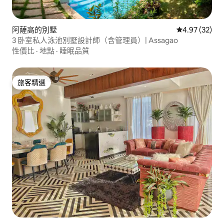
阿薩高的別墅
從 32 則評價
4.97 (32)
3 卧室私人泳池別墅設計師（含管理員）| Assagao
性價比
·
地點
·
睡眠品質
旅客精選
旅客精選