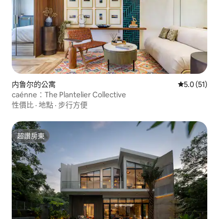
内鲁尔的公寓
從 51 則評
5.0 (51)
caénne：The Plantelier Collective
性價比
·
地點
·
步行方便
超讚房東
超讚房東