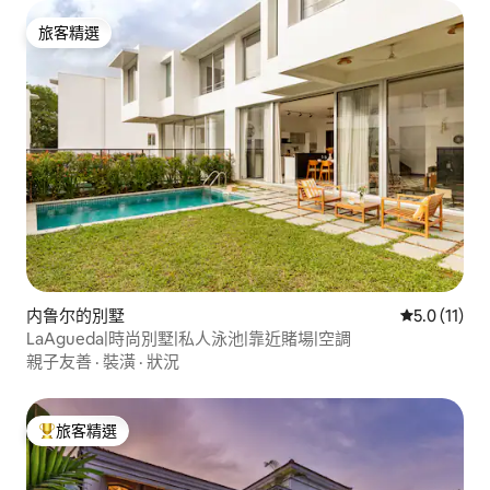
旅客精選
旅客精選
内鲁尔的別墅
從 11 則評
5.0 (11)
LaAgueda|時尚別墅|私人泳池|靠近賭場|空調
親子友善
·
裝潢
·
狀況
旅客精選
旅客精選榜首