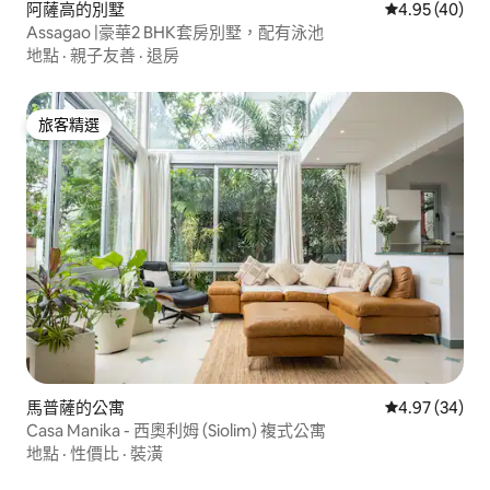
阿薩高的別墅
從 40 則評價
4.95 (40)
Assagao |豪華2 BHK套房別墅，配有泳池
地點
·
親子友善
·
退房
旅客精選
旅客精選
馬普薩的公寓
從 34 則評價
4.97 (34)
Casa Manika - 西奧利姆 (Siolim) 複式公寓
地點
·
性價比
·
裝潢