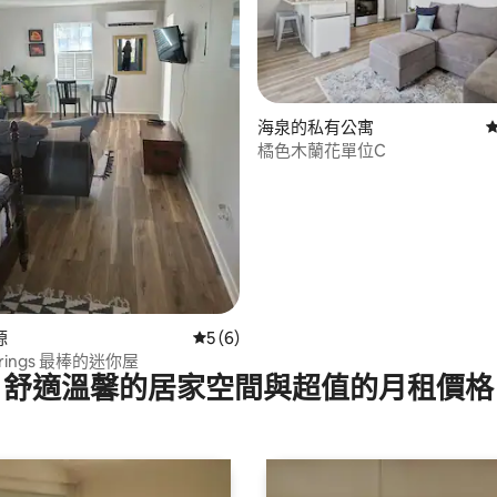
海泉的私有公寓
橘色木蘭花單位C
 5 的平均評分（滿分 5 分）
源
從 6 則評價中獲得 5 的平均評分（滿分 5
5 (6)
prings 最棒的迷你屋
舒適溫馨的居家空間與超值的月租價格