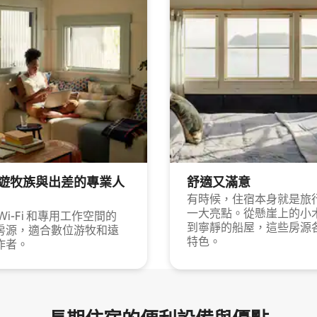
遊牧族與出差的專業人
舒適又滿意
有時候，住宿本身就是旅
一大亮點。從懸崖上的小
Wi-Fi 和專用工作空間的
到寧靜的船屋，這些房源
房源，適合數位游牧和遠
特色。
作者。