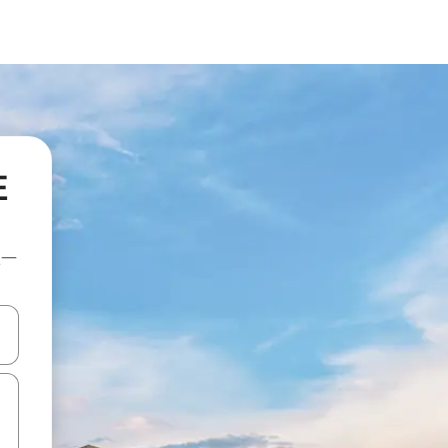
住
上一
點、滑動裝置。