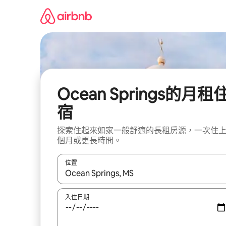
略
過
以
前
往
內
容
Ocean Springs的月租
宿
探索住起來如家一般舒適的長租房源，一次住
個月或更長時間。
位置
如有搜尋結果，瀏覽內容時請使用上下箭頭，或輕
入住日期