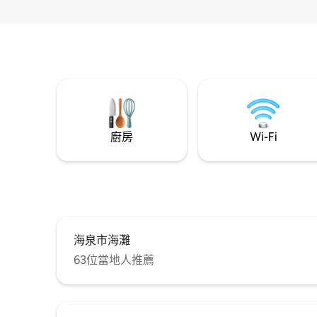
廚房
Wi-Fi
海泉市海灘
63位當地人推薦