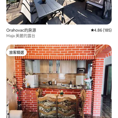
Orahovac的房源
從 185 則評價
4.86 (185)
Maja 美麗的露台
旅客精選
旅客精選