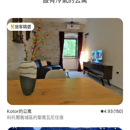
設有冷氣的公寓
旅客精選
旅客精選榜首
Kotor的公寓
從 150 則評價
4.93 (150)
科托爾舊城區的聖喬瓦尼住宿