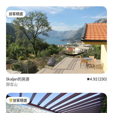
旅客精選
旅客精選
Skaljari的房源
從 230 則評價
4.92 (230)
靜音山
旅客精選
旅客精選榜首