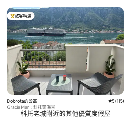
旅客精選
旅客精選榜首
Dobrota的公寓
從 115 
5 (115)
Gracia Mar：科托爾海景
科托老城附近的其他優質度假屋