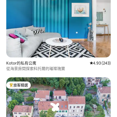
Kotor的私有公寓
從 243 則評價
4.93 (243)
從海景房間探索科托爾的璀璨瑰寶
旅客精選
旅客精選榜首