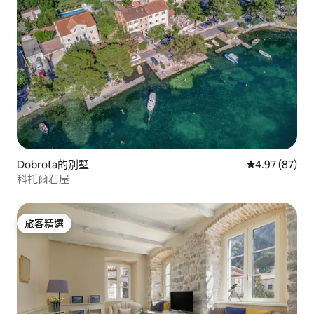
Dobrota的別墅
從 87 則評價
4.97 (87)
科托爾石屋
旅客精選
旅客精選