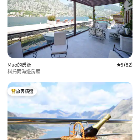
Muo的房源
從 82 則
5 (82)
科托爾海邊房屋
旅客精選
旅客精選榜首