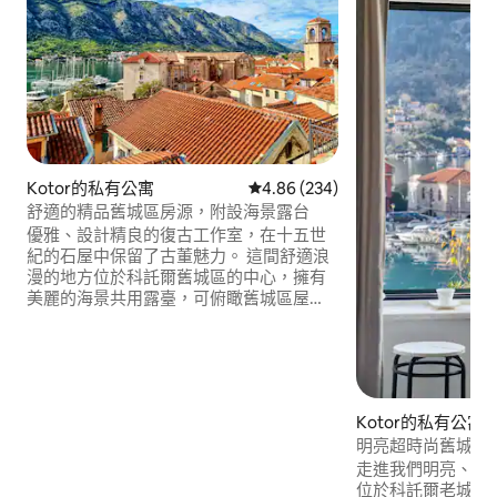
Kotor的私有公寓
從 234 則評價中獲得 4.86 的平
4.86 (234)
舒適的精品舊城區房源，附設海景露台
優雅、設計精良的復古工作室，在十五世
紀的石屋中保留了古董魅力。 這間舒適浪
漫的地方位於科託爾舊城區的中心，擁有
美麗的海景共用露臺，可俯瞰舊城區屋
頂、科託爾灣（ Kotor Bay ）和山脈。 設
備齊全的小廚房、咖啡機、咖啡機、咖啡
機、空調、Wi-Fi、Wi-Fi、洗衣機和獨特設
計，將讓您的住宿盡可能舒適。 隱藏在風
景如畫的人行道中，但位於市中心。 距離
Kotor的私有公寓
巴士站、海灘和咖啡館幾分鐘路程
明亮超時尚舊城區
走進我們明亮、風
位於科託爾老城區古城牆內