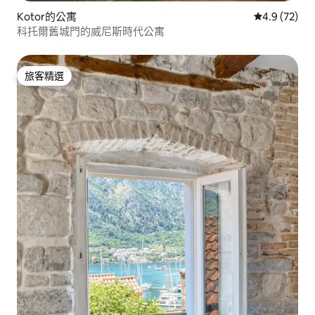
Kotor的公寓
從 72 則評
4.9 (72)
科托爾舊城門的威尼斯時代公寓
旅客精選
旅客精選