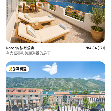
Kotor的私有公寓
從 171 則評價
4.84 (171)
有大露臺和美麗海景的房子
旅客精選
旅客精選榜首