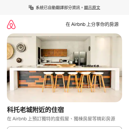
略
系統已自動翻譯部分資訊。
顯示原文
過
以
前
在 Airbnb 上分享你的房源
往
內
容
科托老城附近的住宿
在 Airbnb 上預訂獨特的度假屋、獨棟房屋等精彩房源