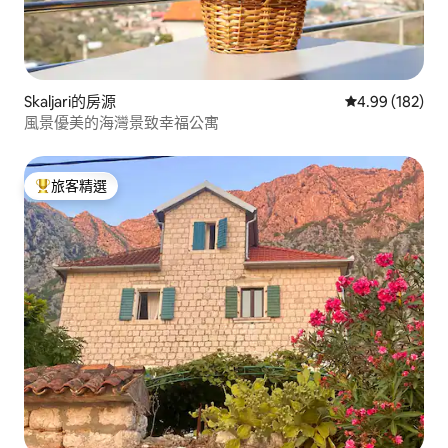
Skaljari的房源
從 182 則評價
4.99 (182)
風景優美的海灣景致幸福公寓
旅客精選
旅客精選榜首