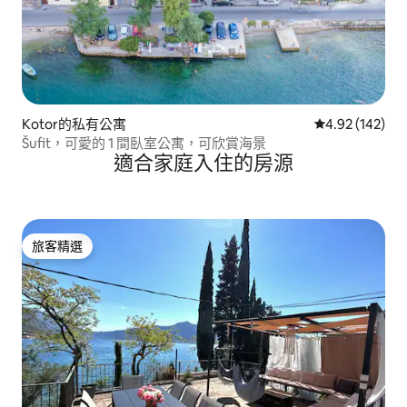
Kotor的私有公寓
從 142 則評價
4.92 (142)
Šufit，可愛的 1 間臥室公寓，可欣賞海景
適合家庭入住的房源
旅客精選
旅客精選