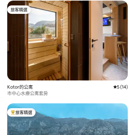
旅客精選
旅客精選
Kotor的公寓
從 14 則
5 (14)
市中心水療公寓套房
旅客精選
旅客精選榜首