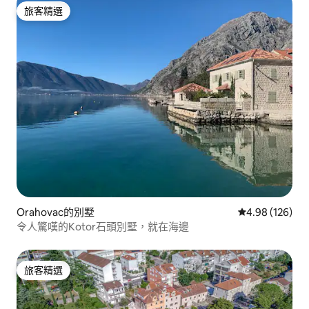
旅客精選
旅客精選
Orahovac的別墅
從 126 則評價
4.98 (126)
令人驚嘆的Kotor石頭別墅，就在海邊
旅客精選
旅客精選