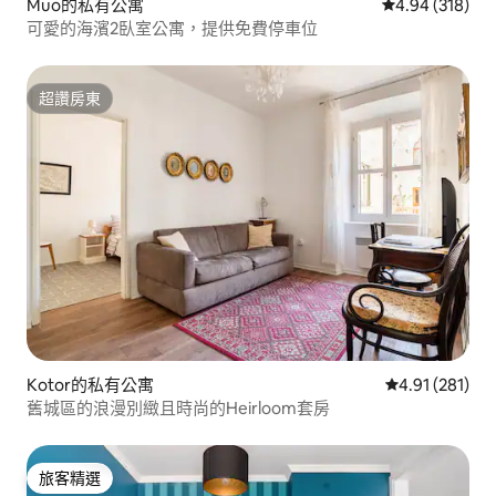
Muo的私有公寓
從 318 則評價
4.94 (318)
可愛的海濱2臥室公寓，提供免費停車位
超讚房東
超讚房東
Kotor的私有公寓
從 281 則評價
4.91 (281)
舊城區的浪漫別緻且時尚的Heirloom套房
旅客精選
旅客精選