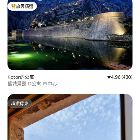
旅客精選
旅客精選榜首
Kotor的公寓
從 430 則評價
4.96 (430)
舊城景觀-D公寓-市中心
超讚房東
超讚房東