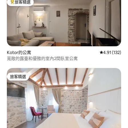
旅客精選
旅客精選榜首
Kotor的公寓
從 132 則評價
4.91 (132)
寬敞的露臺和優雅的室內2間臥室公寓
旅客精選
旅客精選