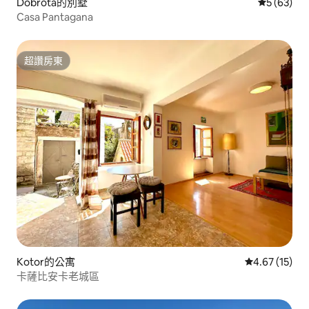
Dobrota的別墅
從 63 則
5 (63)
Casa Pantagana
超讚房東
超讚房東
Kotor的公寓
從 15 則評價
4.67 (15)
卡薩比安卡老城區