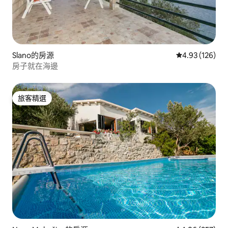
Slano的房源
從 126 則評價
4.93 (126)
房子就在海邊
旅客精選
旅客精選