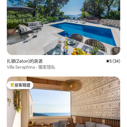
扎頓(Zaton)的房源
從 34 則
5 (34)
Villa Seraphina - 獨家隱私
旅客精選
旅客精選榜首