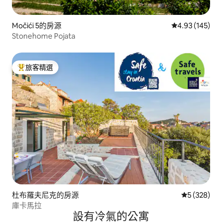
Močići 5的房源
從 145 則評價
4.93 (145)
Stonehome Pojata
旅客精選
旅客精選榜首
杜布羅夫尼克的房源
從 328 則
5 (328)
庫卡馬拉
設有冷氣的公寓