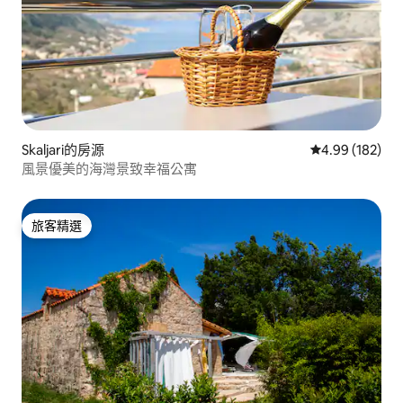
Skaljari的房源
從 182 則評價
4.99 (182)
風景優美的海灣景致幸福公寓
旅客精選
旅客精選