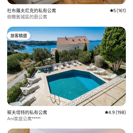
杜布羅夫尼克的私有公寓
從 161 則
5 (161)
俯瞰舊城區的藝公寓
旅客精選
旅客精選
察夫塔特的私有公寓
從 198 則評
4.9 (198)
Ani家庭公寓*****