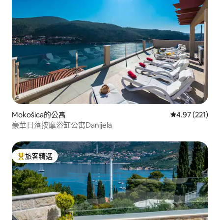
Mokošica的公寓
從 221 則評價
4.97 (221)
豪華日落按摩浴缸公寓Danijela
旅客精選
旅客精選榜首