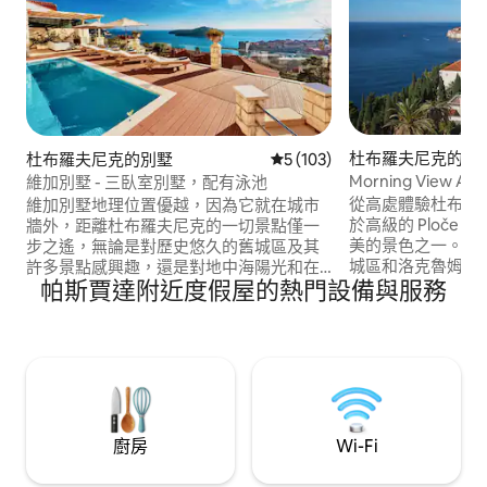
杜布羅夫尼克的公
杜布羅夫尼克的別墅
從 103 則評價中獲得 5 的平
5 (103)
Morning View A
維加別墅 - 三臥室別墅，配有泳池
車位
從高處體驗杜布羅夫尼克！ 
維加別墅地理位置優越，因為它就在城市
於高級的 Ploče
牆外，距離杜布羅夫尼克的一切景點僅一
美的景色之一。 
步之遙，無論是對歷史悠久的舊城區及其
城區和洛克魯姆島 (Lo
許多景點感興趣，還是對地中海陽光和在
帕斯賈達附近度假屋的熱門設備與服務
早晨的咖啡或日落
清澈的亞得里亞海中游泳感興趣。 維加別
供令人驚豔的背景
墅（Villa Vega）是一座美麗的三臥室別
敦 (Stradun) 
墅，設有私人戶外游泳池和家具齊全的露
達，沿途風景優美
台，可俯瞰亞得里亞海，欣賞杜布羅夫尼
傑海灘 (Banje B
克（Dubrovnik）的歷史景觀。 房客可以
理位置都非常優越
在花園放鬆身心，配有燒烤設施和涼亭下
的戶外用餐區。提供日光浴躺椅。 洗衣設
施包括洗衣機和烘乾機。
廚房
Wi-Fi