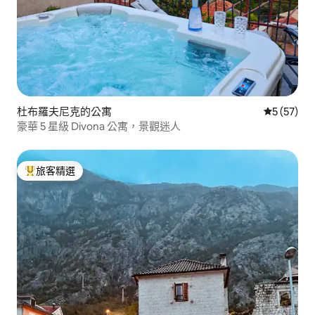
杜布羅夫尼克的公寓
從 57 則
5 (57)
豪華 5 星級 Divona 公寓，景觀迷人
旅客精選
旅客精選榜首