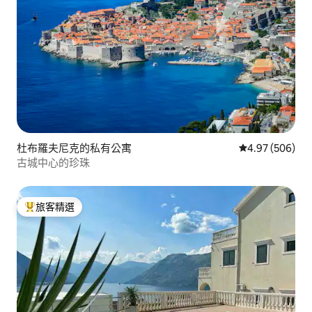
杜布羅夫尼克的私有公寓
從 506 則評價
4.97 (506)
古城中心的珍珠
旅客精選
旅客精選榜首