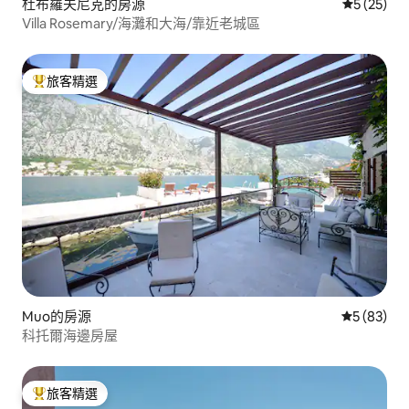
杜布羅夫尼克的房源
從 25 則
5 (25)
Villa Rosemary/海灘和大海/靠近老城區
旅客精選
旅客精選榜首
Muo的房源
從 83 則
5 (83)
科托爾海邊房屋
旅客精選
旅客精選榜首