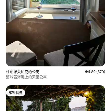
杜布羅夫尼克的公寓
從 370 則評價
4.89 (370)
舊城區海灘上的天堂公寓
旅客精選
旅客精選