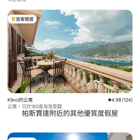
旅客精選
旅客精選榜首
Klinci的公寓
從 124 則評價
4.98 (124)
公寓，可欣180度海灣景觀
帕斯賈達附近的其他優質度假屋