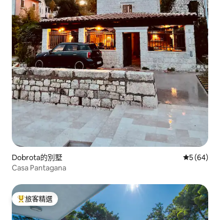
Dobrota的別墅
從 64 則
5 (64)
Casa Pantagana
旅客精選
旅客精選榜首