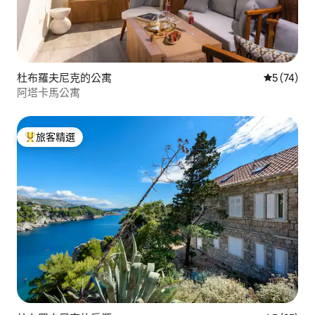
杜布羅夫尼克的公寓
從 74 則
5 (74)
阿塔卡馬公寓
旅客精選
旅客精選榜首