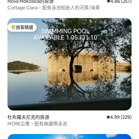
Nova Mokošica的房源
從 257 則評價
4.86 (257)
Cottage Ciara，配有泳池和迷人的河景/海景
旅客精選
旅客精選榜首
杜布羅夫尼克的房源
從 229 則評價
4.99 (229)
MORE公寓，配有無邊際泳池