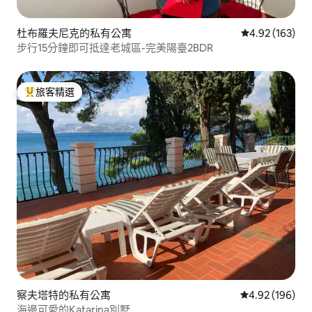
杜布羅夫尼克的私有公寓
從 163 則評價
4.92 (163)
步行15分鐘即可抵達老城區-完美陽臺2BDR
旅客精選
旅客精選榜首
察夫塔特的私有公寓
從 196 則評價
4.92 (196)
海邊可愛的Katarina別墅