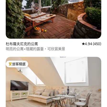
杜布羅夫尼克的公寓
從 450 則評價
4.94 (450)
明亮的公寓+隱藏的露臺，可欣賞美景
旅客精選
旅客精選榜首