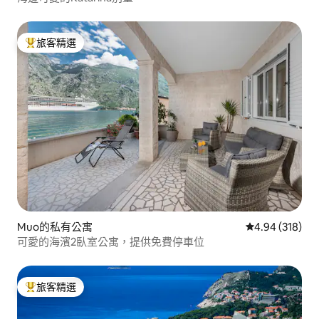
旅客精選
旅客精選榜首
Muo的私有公寓
從 318 則評價
4.94 (318)
可愛的海濱2臥室公寓，提供免費停車位
旅客精選
旅客精選榜首