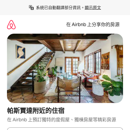
略
系統已自動翻譯部分資訊。
顯示原文
過
以
前
在 Airbnb 上分享你的房源
往
內
容
帕斯賈達附近的住宿
在 Airbnb 上預訂獨特的度假屋、獨棟房屋等精彩房源