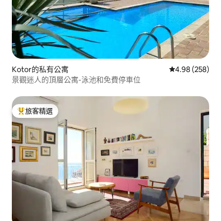
Kotor的私有公寓
從 258 則評價
4.98 (258)
景觀迷人的頂層公寓-泳池和免費停車位
旅客精選
旅客精選榜首