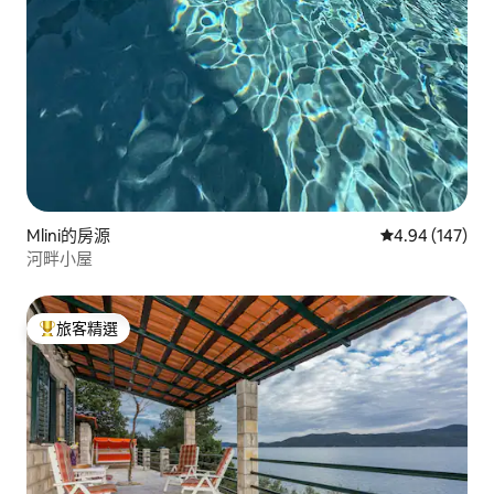
Mlini的房源
從 147 則評價
4.94 (147)
河畔小屋
旅客精選
旅客精選榜首